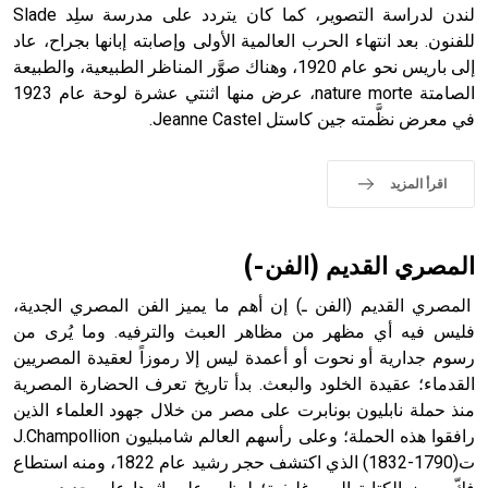
التاسع، وهم ينتسبون إلى أسرة أوسروين
لندن لدراسة التصوير، كما كان يتردد على مدرسة سلِد Slade
للفنون. بعد انتهاء الحرب العالمية الأولى وإصابته إبانها بجراح، عاد
إلى باريس نحو عام 1920، وهناك صوَّر المناظر الطبيعية، والطبيعة
الصامتة nature morte، عرض منها اثنتي عشرة لوحة عام 1923
في معرض نظَّمته جين كاستل Jeanne Castel.
- هل تعلم أن الأبجدية الكنعانية تتألف من /22/ علامة كتابية
sign تكتب منفصلة غير متصلة، وتعتمد المبدأ الأكوروفوني،
حيث تقتصر القيمة الصوتية للعلامة الك
اقرأ المزيد
المصري القديم (الفن-)
المصري القديم (الفن ـ) إن أهم ما يميز الفن المصري الجدية،
فليس فيه أي مظهر من مظاهر العبث والترفيه. وما يُرى من
رسوم جدارية أو نحوت أو أعمدة ليس إلا رموزاً لعقيدة المصريين
القدماء؛ عقيدة الخلود والبعث. بدأ تاريخ تعرف الحضارة المصرية
منذ حملة نابليون بونابرت على مصر من خلال جهود العلماء الذين
رافقوا هذه الحملة؛ وعلى رأسهم العالم شامبليون J.Champollion
ت(1790-1832) الذي اكتشف حجر رشيد عام 1822، ومنه استطاع