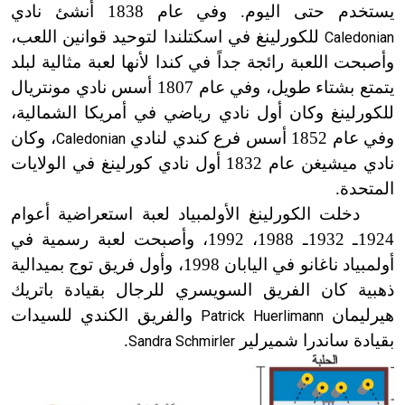
يستخدم حتى اليوم. وفي عام 1838 أُنشئ نادي
للكورلينغ في اسكتلندا لتوحيد قوانين اللعب،
Caledonian
وأصبحت اللعبة رائجة جداً في كندا لأنها لعبة مثالية لبلد
يتمتع بشتاء طويل، وفي عام 1807 أسس نادي مونتريال
للكورلينغ وكان أول نادي رياضي في أمريكا الشمالية،
وفي عام 1852 أسس فرع كندي لنادي
، وكان
Caledonian
نادي ميشيغن عام 1832 أول نادي كورلينغ في الولايات
المتحدة.
دخلت الكورلينغ الأولمبياد لعبة استعراضية أعوام
1924ـ 1932ـ 1988، 1992، وأصبحت لعبة رسمية في
أولمبياد ناغانو في اليابان 1998، وأول فريق توج بميدالية
ذهبية كان الفريق السويسري للرجال بقيادة باتريك
هيرليمان
والفريق الكندي للسيدات
Patrick Huerlimann
بقيادة ساندرا شميرلير
.
Sandra Schmirler