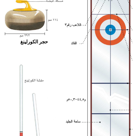
حجر الكورلينغ