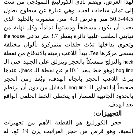
لهذا الغرض، ويضم نادي الكورلينغ النموذجي من ست
إلى ثمان ساحات لعب، وهي عبارة عن سطوح بطول
44.5-50.3 متر وعرض 4.3 متر، مغمورة بالجليد الذي
يجب أن يكون مسطحاً ومستوياً تماماً، وكل نهاية من
نهايتي الملعب عليها دائرة بقطر 3.7 متر تدعى
the house
وتحوي بداخلها ثلاث حلقات متمركزة بألوان مختلفة
يسمى مركزها
. يبدأ اللاعب رميته بالاندفاع من نقطة
Tee
والتزلج ممسكاً بالحجر وينزلق على الجليد حتى الـ
hack
(وهو خط يبعد 10.1م عن نقطة الـ
)، عندها
hack
hog line
يترك اللاعب الحجر باتجاه الهدف، ويُعد رمي الحجر
صحيحاً إذا تجاوز الـ
المقابل من دون أن يرتطم
hog line
بالحدود الجانبية للمسار أو يتخطى الخط الخلفي الواقع
بعد الهدف.
التجهيزات:
حجر الكورلينغ هو القطعة الأهم من تجهيزات
اللعبة، وهو قرص من حجر الغرانيت يزن 19 كغ، له