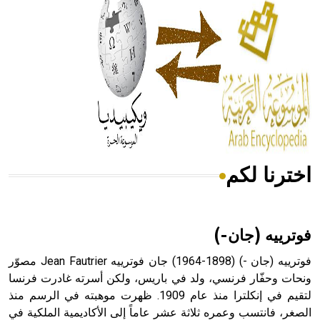
له الفضل بأنه حرر الطب من الدين والفلسفة.
- هل تعلم أن المرجان إفراز حيواني يتكون في البحر ويتركب
من مادة كربونات الكلسيوم، وهو أحمر أو شديد الحمرة وهو
أجود أنواعه، ويمتاز بكبر الحجم ويسمى الش
اخترنا لكم
هل تعلم أن الأبسيد كلمة فرنسية اللفظ تم اعتمادها مصطلحاً
أثرياً يستخدم في العمارة عموماً وفي العمارة الدينية الخاصة
بالكنائس خصوصاً، وفي الإنكليزية أب
فوترييه (جان-)
فوترييه (جان -) (1898-1964) جان فوترييه Jean Fautrier مصوّر
ونحات وحفّار فرنسي، ولد في باريس، ولكن أسرته غادرت فرنسا
لتقيم في إنكلترا منذ عام 1909. ظهرت موهبته في الرسم منذ
- هل تعلم أن أبجر Abgar اسم معروف جيداً يعود إلى عدد من
الملوك الذين حكموا مدينة إديسا (الرها) من أبجر الأول وحتى
الصغر، فانتسب وعمره ثلاثة عشر عاماً إلى الأكاديمية الملكية في