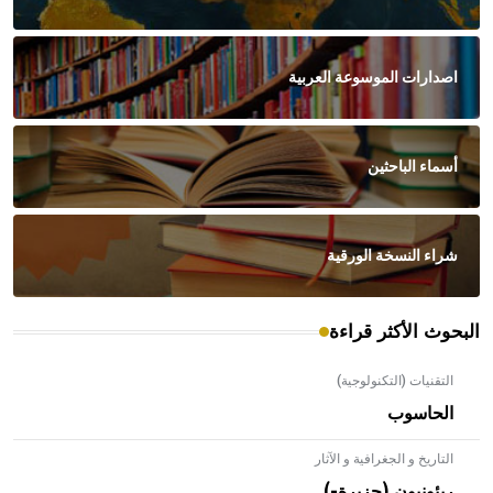
اصدارات الموسوعة العربية
أسماء الباحثين
شراء النسخة الورقية
البحوث الأكثر قراءة
التقنيات (التكنولوجية)
الحاسوب
التاريخ و الجغرافية و الآثار
ريئونيون (جزيرة-)