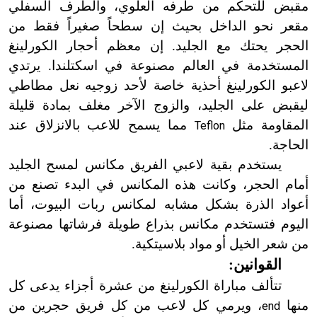
مقبض للتحكم من طرفه العلوي، والطرف السفلي
مقعر نحو الداخل بحيث إن سطحاً صغيراً فقط من
الحجر يحتك مع الجليد. إن معظم أحجار الكورلينغ
المستخدمة في العالم مصنوعة في اسكتلندا. يرتدي
لاعبو الكورلينغ أحذية خاصة لأحد زوجيه نعل مطاطي
ليقبض على الجليد، والزوج الآخر مغلف بمادة قليلة
المقاومة مثل
مما يسمح للاعب بالانزلاق عند
Teflon
الحاجة.
يستخدم بقية لاعبي الفريق مكانس لمسح الجليد
أمام الحجر، وكانت هذه المكانس في البدء تصنع من
أعواد الذرة بشكل مشابه لمكانس ربات البيوت، أما
اليوم فتستخدم مكانس بذراع طويلة فرشاتها مصنوعة
من شعر الخيل أو مواد بلاسيتكية.
القوانين:
تتألف مباراة الكورلينغ من عشرة أجزاء يدعى كل
منها
، ويرمي كل لاعب من كل فريق حجرين من
end