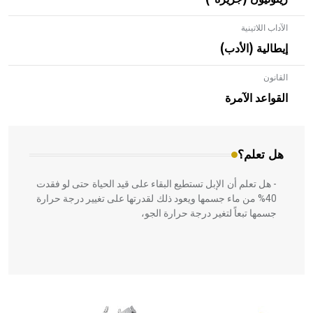
الآداب اللاتينية
إيطالية (الأدب)
القانون
- هل تعلم أن الأبلق نوع من الفنون الهندسية التي ارتبطت
بالعمارة الإسلامية في بلاد الشام ومصر خاصة، حيث يحرص
القواعد الآمرة
المعمار على بناء مداميكه وخاصة في الواجهات
هل تعلم؟
- هل تعلم أن الإبل تستطيع البقاء على قيد الحياة حتى لو فقدت
40% من ماء جسمها ويعود ذلك لقدرتها على تغيير درجة حرارة
جسمها تبعاً لتغير درجة حرارة الجو،
- هل تعلم أن أبقراط كتب في الطب أربعة مؤلفات هي:
الحكم، الأدلة، تنظيم التغذية، ورسالته في جروح الرأس. ويعود