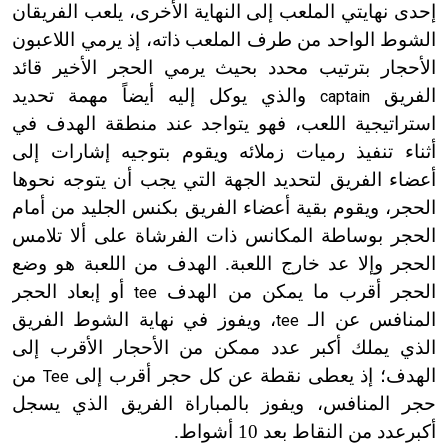
إحدى نهايتي الملعب إلى النهاية الأخرى، يلعب الفريقان
الشوط الواحد من طرف الملعب ذاته، إذ يرمي اللاعبون
الأحجار بترتيب محدد بحيث يرمي الحجر الأخير قائد
الفريق
والذي يوكل إليه أيضاً مهمة تحديد
captain
استراتيجية اللعب، فهو يتواجد عند منطقة الهدف في
أثناء تنفيذ رميات زملائه ويقوم بتوجيه إشارات إلى
أعضاء الفريق لتحديد الجهة التي يجب أن يتوجه نحوها
الحجر، ويقوم بقية أعضاء الفريق بكنس الجليد من أمام
الحجر بوساطة المكانس ذات الفرشاة على ألا تلامس
الحجر وإلا عد خارج اللعبة. الهدف من اللعبة هو وضع
الحجر أقرب ما يمكن من الهدف
أو إبعاد الحجر
tee
المنافس عن الـ
، ويفوز في نهاية الشوط الفريق
tee
الذي يملك أكبر عدد ممكن من الأحجار الأقرب إلى
الهدف؛ إذ يعطى نقطة عن كل حجر أقرب إلى
من
Tee
حجر المنافس، ويفوز بالمباراة الفريق الذي يسجل
أكبرعدد من النقاط بعد 10 أشواط.