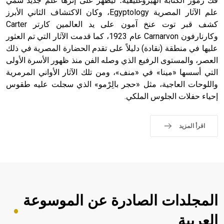
فكّ رموز الكتابة الهيروغليفية؛ ليظهر على إثرها علم جديد سمي
علم الآثار المصرية Egyptology، وكان الاكتشاف الثاني الأبرز
كشف قبر توت عنخ آمون على يد العالمين كارتر Carter
وكارنارفون Carnarvon عام 1923، كما قدمت الآثار التي تم العثور
عليها في منطقة (نقادة) دليلاً على تقدم الحضارة المصرية في ذلك
العصر، والمستوى الرفيع الذي وصله الفن منذ ظهور الأسرة الأولى
التي أسسها «مينا» في «منف»، ومن تلك الآثار الأواني المرمرية
واللوحات العاجية، مثل «حجر بالِرْمو» الذي سجلت عليه طقوس
إحياء حفلات الجلوس الملكي.
اقرأ المزيد
المجلدات الصادرة عن الموسوعة
العربية