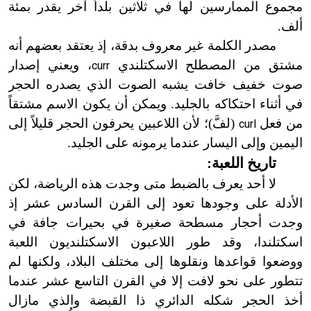
مجموع الممارسين لها في ثلاثين بلداً آخر يقدر بمئة
ألف.
مصدر الكلمة غير معروف بدقة، إذ يعتقد بعضهم أنه
مشتق من المصطلح الاسكتلندي
، ويعني إصدار
curr
صوت خفيف خافت يشبه الصوت الذي يصدره الحجر
في أثناء احتكاكه بالجليد. ويمكن أن يكون الاسم مشتقاً
من فعل
(لفَّ)؛ لأن اللاعبين يحرفون الحجر قليلاً إلى
curl
اليمين وإلى اليسار عندما يرمونه على الجليد.
تاريخ اللعبة:
لا أحد يعرف بالضبط متى وجدت هذه الرياضة، لكن
الأدلة على وجودها تعود إلى القرن السادس عشر إذ
وجدت أحجار مسطحة صغيرة في بحيرات جافة في
اسكتلندا، وقد طور اللاعبون الاسكتلنديون اللعبة
ووضعوا قواعدها ونقلوها إلى مختلف البلاد، ولكنها لم
تتطور على نحو لافت إلا في القرن التاسع عشر عندما
أخذ الحجر شكله الدائري ذا القبضة والذي مازال