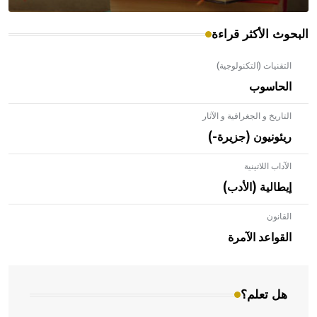
البحوث الأكثر قراءة
التقنيات (التكنولوجية)
الحاسوب
التاريخ و الجغرافية و الآثار
ريئونيون (جزيرة-)
الآداب اللاتينية
إيطالية (الأدب)
القانون
- هل تعلم أن الأبلق نوع من الفنون الهندسية التي ارتبطت
بالعمارة الإسلامية في بلاد الشام ومصر خاصة، حيث يحرص
القواعد الآمرة
المعمار على بناء مداميكه وخاصة في الواجهات
هل تعلم؟