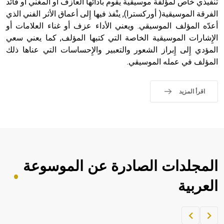
تنفيذي خاص لمؤلّفة موسيقية يقوم بأدائها العازف أو المغني أو قائد
الفرقة الموسيقية( أوركسترا), ينْفذ فيها إِلى أعماق الأثر الفني الذي
أعدّه المؤلف الموسيقي. ويعني الأداء عزف أو غناء العلامات أو
الإِشارات الموسيقية الخاصة التي كتبها المؤلف, كما يعني سعي
المؤدي إِلى إِبراز الشعور والتعبير والإِحساسات التي عناها ذلك
المؤلف في عمله الموسيقي.
اقرأ المزيد
المجلدات الصادرة عن الموسوعة
العربية