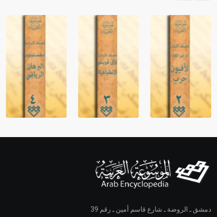
دمشق ـ الروضة ـ شارع قاسم أمين ـ رقم 39