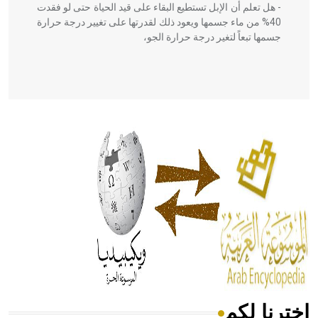
- هل تعلم أن الإبل تستطيع البقاء على قيد الحياة حتى لو فقدت
40% من ماء جسمها ويعود ذلك لقدرتها على تغيير درجة حرارة
جسمها تبعاً لتغير درجة حرارة الجو،
- هل تعلم أن أبقراط كتب في الطب أربعة مؤلفات هي:
الحكم، الأدلة، تنظيم التغذية، ورسالته في جروح الرأس. ويعود
له الفضل بأنه حرر الطب من الدين والفلسفة.
- هل تعلم أن المرجان إفراز حيواني يتكون في البحر ويتركب
من مادة كربونات الكلسيوم، وهو أحمر أو شديد الحمرة وهو
أجود أنواعه، ويمتاز بكبر الحجم ويسمى الش
اخترنا لكم