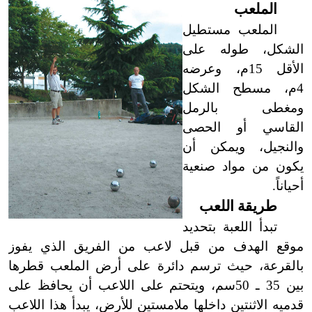
الملعب
الملعب مستطيل
الشكل، طوله على
الأقل 15م، وعرضه
4م، مسطح الشكل
ومغطى بالرمل
القاسي أو الحصى
والنجيل، ويمكن أن
يكون من مواد صنعية
أحياناً.
طريقة اللعب
تبدأ اللعبة بتحديد
موقع الهدف من قبل لاعب من الفريق الذي يفوز
بالقرعة، حيث ترسم دائرة على أرض الملعب قطرها
بين 35 ـ 50سم، ويتحتم على اللاعب أن يحافظ على
قدميه الاثنتين داخلها ملامستين للأرض، يبدأ هذا اللاعب