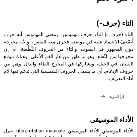
هل تعلم أن الأبسيد كلمة فرنسية اللفظ تم اعتمادها مصطلحاً
أثرياً يستخدم في العمارة عموماً وفي العمارة الدينية الخاصة
بالكنائس خصوصاً، وفي الإنكليزية أب
التاء (حرف-)
التاء (حرف ـ) التاء حرف مهموس، ومعنى المهموس أنه حرف
أُضْعِفَ الاعتماد عليه في موضعه فجرى معه النفس، أو لأن مخرجه
دون المجهور في الصوت. والتاء من الحروف النِّطْعية، أي إن
- هل تعلم أن أبجر Abgar اسم معروف جيداً يعود إلى عدد من
الملوك الذين حكموا مدينة إديسا (الرها) من أبجر الأول وحتى
مخرجها من النِّطع، وهو ما ظهر من غار الفم الأعلى، وهناك موقع
التاسع، وهم ينتسبون إلى أسرة أوسروين
اللسان في الحنك، ويشاركها في المخرج الطاء والدال. وهي من
حروف الإدغام، أي ما يسمى الحروف الشمسية التي تدغم فيها لام
أداة التعريف.
- هل تعلم أن الأبجدية الكنعانية تتألف من /22/ علامة كتابية
اقرأ المزيد
sign تكتب منفصلة غير متصلة، وتعتمد المبدأ الأكوروفوني،
حيث تقتصر القيمة الصوتية للعلامة الك
الأداء الموسيقى
الأداء الموسيقي الأداء الموسيقي interpretation musicale عمل