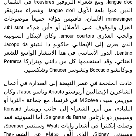
، ومع شعراء التروفير
في الشمال
trouvères
langue d’oc
الذين غنوا بلغة الأويل
، وشعراء مينزينغَر
langue d’oïl
الألمان، فاقتبس هؤلاء جميعاً موضوعات
minnesinger
الغزل والوقوف على الأطلال أو «أين هم؟»
،
ubi sunt
والحب العذري
. وكان لابتكار السونيته
amour courtois
الذي يعزى إلى الإيطالي جاكوبو دا لنتينو
Jacopo da
، الدور الأساسي في هذا الانتشار الواسع للشعر
Lentino
الغنائي، وقد استخدمها كل من دانتي وبتراركا
Petrarca
وبوكاتشو
وتشوسر
وشكسبير.
Chaucer
Boccacio
عادت الملحمة في عصر النهضة إلى الصدارة في أعمال
الشاعرين الإيطاليين أريوستو
وتاسو
، وكان
Tasso
Ariosto
موريس سيف
في فرنسا، مع جماعة «الثريا أو
M.Scève
البلياد»، من أبرز الشعراء إلى جانب رونسار
Ronsard
وسينيور دو بارتاس
. أما السونيته فقد
Seigneur du Bartas
وصلت إنكلترا في أشعار وايات
وسبنسر
،
Spenser
Wyatt
وسيدني
، الذي ألَّف «دفاع عن الشعر»
The
Sidney