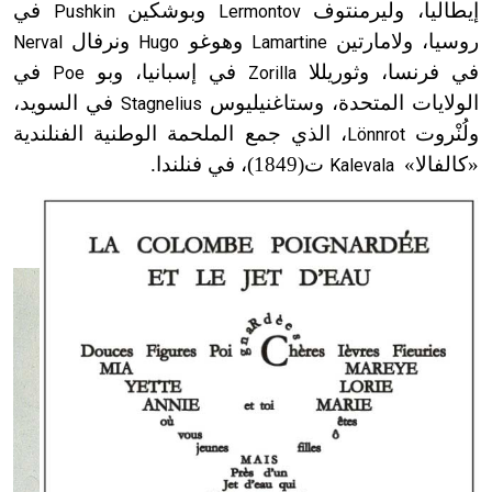
إيطاليا، وليرمنتوف
وبوشكين
في
Pushkin
Lermontov
روسيا، ولامارتين
وهوغو
ونرفال
Nerval
Hugo
Lamartine
في فرنسا، وثوريللا
في إسبانيا، وبو
في
Poe
Zorilla
الولايات المتحدة، وستاغنيليوس
في السويد،
Stagnelius
ولُنْروت
، الذي جمع الملحمة الوطنية الفنلندية
Lönnrot
«كالفالا»
ت(1849)
، في فنلندا.
Kalevala