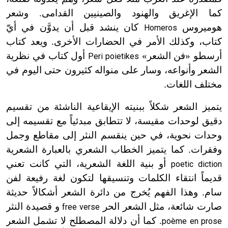
كما الإغريق والهنود والصينيين القدامى. وشعر
هوميروس
كان ينشد قبل أن يدوَّن في أيّ
Homeros
كتاب، وكذلك الأمر في الحضارات الأخرى. ويعد كتاب
أرسطو «فن الشعر»
أول كتاب في نظرية
Peri poietikes
الشعر وأنواعه، وسار على منواله كثيرون حتى اليوم في
مختلف اللغات.
يتميز الشعر شكلاً ببنيته الإيقاعية الناشئة من تقسيم
دقيق لوحدات مقيسة، لا تتطابق مبدئياً مع تقسيمه إلى
وحدات نحوية، في حين ينقسم النثر إلى مقاطع وجمل
وفقرات. كما يتميز الخطاب الشعري بالعبارة الشعرية
أو بنية اللغة الشعرية، التي كانت تعني
poetic diction
قديماً انتقاء الكلمات وتنسيقها لتكون لغة رفيعة لفن
سام. وهذا الفهم يُخرج من دائرة الشعر أشكالاً حديثة
صارت شائعة، مثل الشعر الحر
و قصيدة النثر
free verse
. كما أن دلالة المصطلح لا تشمل الشعر
poème en prose