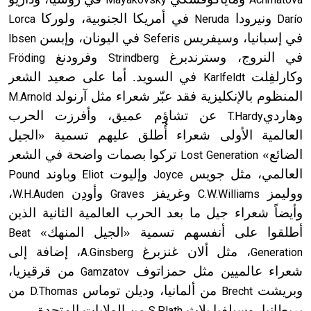
ونيرودا
في أمريكا الجنوبية، ولوركا
Lorca
Neruda
Darío
في إسبانيا، وسيفريس
في اليونان، وإبسن
Ibsen
Seferis
في النروج، وسترندبرغ
وفرودنغ
Fröding
Strindberg
وكارلفِلت
في السويد. أما على صعيد الشعر
Karlfeldt
المنظوم بالإنكليزية فقد عبّر شعراء مثل آرنولد
M.Arnold
وهاردي
عن تشاؤم عميق، وأفرزت الحرب
T.Hardy
العالمية الأولى شعراء أُطلق عليهم تسمية «الجيل
الضائع»
تركوا بصمات واضحة في الشعر
Lost Generation
العالمي، مثل جويس
وإليوت
وباوند
Pound
Eliot
Joyce
ووليمز
وغريفز
وأودِن
،
W.H.Auden
Graves
C.W.Williams
وأيضاً شعراء جيل ما بعد الحرب العالمية الثانية الذين
أطلقوا على أنفسهم تسمية «الجيل المنهك»
Beat
، مثل ألان غنزبرغ
، إضافة إلى
A.Ginsberg
Generation
شعراء عالميين مثل حمزاتوف
من قرقيزيا،
Gamzatov
وبريشت
من ألمانيا، وديلن توماس
من
D.Thomas
Brecht
بريطانيا، وسيلفيا بلاث
من الولايات المتحدة.
S.Plath