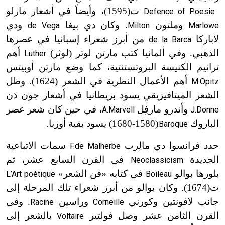
ت(1595)
، وأيضاً في أشعار مارلو
Defence of Poesie
وملتون
. وكان دي بيغا
ودي
de Vega
Milton
Marlowe
لاباركا
من أبرز شعراء إسبانيا في عصرها
de la Barca
الذهبي. وفي ألمانيا كتب مارتن لوتر (لوثر)
أهم
Luther
ترانيم الكنيسة البروتستنتية، كما وضع مارتن أوبيتس
أهم الأعمال النظرية في الشعر (1624). وظل
M.Opitz
الشعر الميتافيزيقي يسود بريطانيا في أشعار جون دَن
وأندرو مارفِل
، في حين كان شعر عصر
A.Marvell
J.Donne
الباروك
(1580-1680
) يسود بقية أوربا.
Baroque
ت
حدد فرانسوا دي مالِرب
سمات الاتباعية
F.de Malherbe
الجديدة
في القرن السابع عشر، ثم
Neoclassicism
بلورها بوالو
في كتابه «فن الشعر»
L’Art poétique
Boileau
ت(1674)
. وكان بوالو من أبرز شعراء تلك المرحلة إلى
جانب لافونتين وكورني
وراسين
. وفي
Racine
Corneille
القرن الثامن عشر وصل فولتير
بالشعر إلى
Voltaire