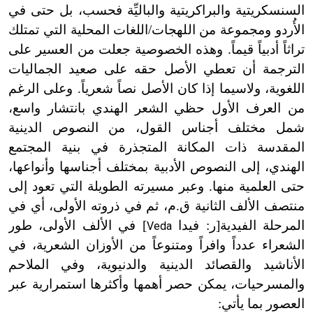
السنسكريتية والبراكريتية والباليِّة فحسب، بل حتى في
الأُردو ومجموعة من اللهجات/اللغات المحلية التي تمتلك
تراثاً أدبياً قيماً. وهذه الخصوصية جعلت من العسير على
الترجمة أن تعطي الأصل حقه على صعيد الجماليات
اللغوية، ولاسيما إذا كان الأصل نصاً شعرياً. وعلى الرغم
من العرف الأول حظي الشعر الهندي بانتشار واسع،
شمل مختلف أجناس القول، من النصوص الدينية
المقدسة ذات المكانة المتجذرة في بنية المجتمع
الهندي، إلى النصوص الأدبية بمختلف أجناسها وأنواعها،
حتى العلمية منها. وعبر مسيرته الطويلة التي تعود إلى
منتصف الألف الثانية ق.م، ثم في ذروته الأولى، أي في
المرحلة الفيدية[ر: فيدا
] في الألف الأولى، طور
Veda
الشعراء عدداً وافراً ومتنوعاً من الأوزان الشعرية، في
الأناشيد والقصائد الدينية والدنيوية، وفي الملاحم
والمسرحيات، يمكن حصر أهمها وأكثرها استمرارية عبر
العصور بما يأتي: