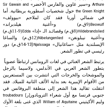
و«سير غاوين والفارس الأخضر»
Sir Gawain and
Arthure
حول شخصيات أسطورية بريطانية. أما
the Green Knight
في شمالي أوربا فقد كان لملاحم «بيوولف»
(
9
ق
.
م) و«أغنية هيلدبران
د»
Beowulf
ت
(8
ق
.
م) وقصا
ئـد
ال
ـ
«إدا»
(9-11
ق
.
م)
Edda
Hildebrandslied
ت
ت
و«أغنية نيبلو
نغن
»
(12
ق
.
م) والساغا
Nibelungenlied
ت
الإيسلندية مثل «ساغانيال»
(13-14
ق
.
م) دور
Njalssaga
ت
رئيسي في تطور الشعر.
يرتبط الشعر الغنائي في لغات الرومانس ارتباطاً عضوياً
بتطور الشعر العربي في الأندلس، ولاسيما بالزجل
والموشحات والخرجات التي انتشرت بين المستعربين
من الأقوام الإيبيرية بعد بداية الألف الثانية للميلاد. فقد
انتقلت تقاليد هذا الشعر إلى منطقة البروفانس في
جنوبي فرنسا مع أول شعراء التروبادور[ر]
troubadours
وليم الأكيتيني
الذي غنى بلغة الأوك
William of Aquitaine