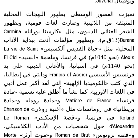
ويوفينال
.
Juvenal
تميزت العصور الوسطى بظهور اللهجات المحلية
المنبثقة من اللاتينية وصارت لغات قومية، وبظهور
الشعر الغنائي الدنيوي، مثل «كارمينا بورانا»
Carmina
(13
ق
.
م)، وبظهور مؤلفات آذنت ببداية الآداب
Burana
ت
المحلية، مثل «حياة القديس ألكسيس»
La vie de Saint
(نحو 1040م) في فرنسا، وملحمة «السيد»
El Cid
Alexis
(نحو 1140م) في إسبانيا، والأغاني الدينية على يد
فرنسيس الأسيسي
ودانتي في إيطاليا،
Francis of Assisi
الذي كتب «الكوميديا الإلهية» التي تُعد أكبر عمل أدبي
في اللغات الأوربية. كما نشأ ما أُطلق عليه تسمية «مادة
فرنسا»
و«مادة روما» و«مادة
Matière de France
بريطانيا» في رومانسات مثل «أغنية رولان»
Chanson de
في فرنسا، و«قصة الإسكندر»
Le Roman
Roland
حول شخصيات من الأدب الكلاسيكي،
d’Alexandre
و«قصة بروتوس»
و«موت أرثر»
Morte
Roman de Brut