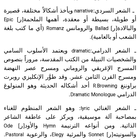
ـ الشعر السردي:
ويأخذ أشكالاً مختلفة، قصيرة
narrative
أو طويلة، بسيطة أو معقدة، أهمها الملحمة[ر]
Epic
والبالادة[ر]
والرومانس
(أي ما كتب بلغة
Romanz
Ballad
الشعب أو بالعامية).
ـ الشعر الدرامي:
ويعتمد الأسلوب السامي
dramatic
والشخصيات النبيلة من الكتب المقدسة، مروراً بنصوص
المسرح الإغريقي والروماني ومسرح عصر النهضة
ومسرح القرن الثامن عشر. وقد طوَّر الإنكليزي روبرت
براوننغ
أحد أشكاله الحديثة وهو المنولوغ
R.Browning
الدرامي
.
Dramatic Monologue
ـ الشعر الغنائي
: وهو الشعر المنظوم للغناء
lyric
بمصاحبة آلة موسيقية، ويركز على عاطفة الشاعر
الذاتية. ومن أنواعه الترنيمة
والأود[ر]
Ode
Hymn
والسونيته[ر]
والمرثية
، والرعوية
.
Pastoral
Elegy
Sonnet