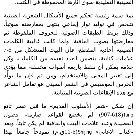
الصينية التقليدية سوى آثارها المحفوظة في الكتب.
ثمة سمة رئيسة تحكم جميع الأشكال الشعرية الصينية
تتلخص في توليد تواز إيقاعي ينتهي بمعارضته صوتياً،
وذلك بربط الطبقات الصوتية للحروف الملفوظة ثم
معارضتها بصوت القافية. ولما كانت غالبية الكلمات
الصينية أحادية المقطع، فإن البيت المتشكل من 5-7
علامات كتابية، يتضمن العدد نفسه من الكلمات، وكل
علامة يمكن أن تلفظ بأربعة أصوات مختلفة، مما يؤدي
إلى تغيير المعنى والاستخدام، ومن ثم فإن ما يولِّد
الجرس الموسيقي في الشعر الصيني هو تعامل الشاعر
مع هذه الإيقاعات الصوتية المتباينة.
إن شكل «شعر الأسلوب القديم» ما قبل عصر تانغ
(618-907)
لم يخضع لقواعد صارمة، فطول
Tang
ت
القصيدة وعدد علامات البيت والقافية لم يكن ثابتاً. ويعد
«كتاب الأغاني»
(6-11
ق.م) نموذجاً جامعاً لهذا
Shijing
ت