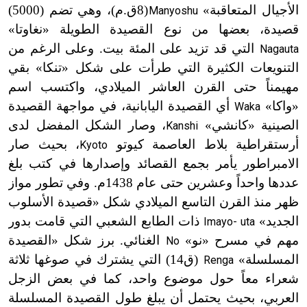
الأجيال المتعاقبة»
(8
ق
.
م)، وهي تضم (5000)
Manyoshu
ت
قصيدة، بعضها من نوع القصيدة الطويلة «نغاوتا»
التي قد تزيد على المئة بيت. وعلى الرغم من
Nagauta
التنويعات الكثيرة التي طرأت على شكل «تنكا» بقي
مهيمناً حتى القرن العاشر الميلادي، واكتسب اسم
«واكا»
أي القصيدة اليابانية، في مواجهة القصيدة
Waka
الصينية «كانشي»
، وصار الشكل المفضل لدى
Kanshi
أرستقراطية بلاط العاصمة كيوتو
، بحيث صار
Kyoto
الامبراطور يأمر بجمع القصائد وإصدارها في كتب بلغ
عددها واحداً وعشرين حتى عام 1438م. وفي تطور مواز
ظهر منذ القرن التاسع الميلادي شكل «قصيدة الأسلوب
الجديد»
ذات الطابع الشعبي التي قامت بدور
Imayo- uta
مهم في مسرح «نو»
الغنائي. برز شكل «القصيدة
No
المسلسلة»
(ق14) التي يشترك في صوغها ثلاثة
Renga
شعراء معاً حول موضوع واحد، كما في بعض الزجل
العربي، بحيث يحتمل أن يبلغ طول القصيدة المسلسلة