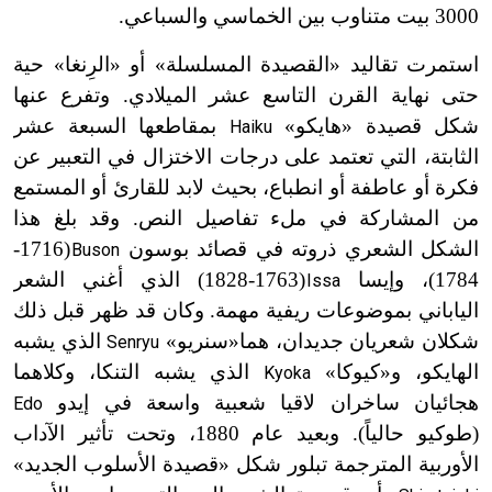
3000 بيت متناوب بين الخماسي والسباعي.
استمرت تقاليد «القصيدة المسلسلة» أو «الرِنغا» حية
حتى نهاية القرن التاسع عشر الميلادي. وتفرع عنها
شكل قصيدة «هايكو»
بمقاطعها السبعة عشر
Haiku
الثابتة، التي تعتمد على درجات الاختزال في التعبير عن
فكرة أو عاطفة أو انطباع، بحيث لابد للقارئ أو المستمع
من المشاركة في ملء تفاصيل النص. وقد بلغ هذا
الشكل الشعري ذروته في قصائد بوسون
(1716-
Buson
ت
1784)
، وإيسا
(1763-1828)
الذي أغني الشعر
Issa
ت
الياباني بموضوعات ريفية مهمة. وكان قد ظهر قبل ذلك
شكلان شعريان جديدان، هما«سنريو»
الذي يشبه
Senryu
الهايكو، و«كيوكا»
الذي يشبه التنكا، وكلاهما
Kyoka
هجائيان ساخران لاقيا شعبية واسعة في إيدو
Edo
(طوكيو حالياً). وبعيد عام 1880، وتحت تأثير الآداب
الأوربية المترجمة تبلور شكل «قصيدة الأسلوب الجديد»