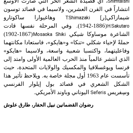
، أي قصيدة الشعر الحر التي صارت الأوسع
Shimtaishi
انتشاراً في القرن العشرين، ولاسيما في قصائد توسون
شيمازاكي[ر]
وهاغيوارا ساكوتارو
T.Shimazaki
(1886-1942)
. وفي المرحلة نفسها قادت
H.Sakutaro
ت
الشاعرة موساوكا شيكي
(1867-1902)
Mosaoka Shiki
ت
حملةً لإحياء شكلي «تنكا» و«هايكو»، فاستعادا مكانتهما
وفاعليتهما، واكتسبا شعبية واسعة، ولاسيما «هايكو»
الذي انتشر عالمياً منذ الحرب العالمية الأولى وامتد إلى
فرنسا ويوغسلافيا والمكسيك والولايات المتحدة، حيث
تأسست عام 1963 أول مجلة خاصة به. ويلاحظ تأثير هذا
الشكل الشعري في قصائد بول إيلوار الفرنسي
وسِفريس
اليوناني وباوند الأمريكي.
Seferis
رضوان القضمانين نبيل الحفار، طارق علوش