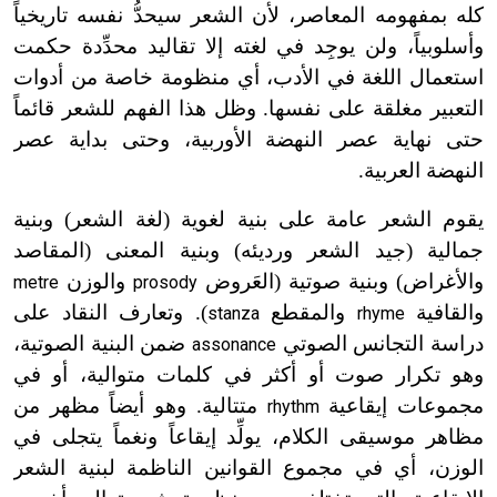
كله بمفهومه المعاصر، لأن الشعر سيحدُّ نفسه تاريخياً
وأسلوبياً، ولن يوجِد في لغته إلا تقاليد محدِّدة حكمت
استعمال اللغة في الأدب، أي منظومة خاصة من أدوات
التعبير مغلقة على نفسها. وظل هذا الفهم للشعر قائماً
حتى نهاية عصر النهضة الأوربية، وحتى بداية عصر
النهضة العربية.
يقوم الشعر عامة على بنية لغوية (لغة الشعر) وبنية
جمالية (جيد الشعر ورديئه) وبنية المعنى (المقاصد
والأغراض) وبنية صوتية (العَروض
والوزن
metre
prosody
والقافية
والمقطع
). وتعارف النقاد على
stanza
rhyme
دراسة التجانس الصوتي
ضمن البنية الصوتية،
assonance
وهو تكرار صوت أو أكثر في كلمات متوالية، أو في
مجموعات إيقاعية
متتالية. وهو أيضاً مظهر من
rhythm
مظاهر موسيقى الكلام، يولِّد إيقاعاً ونغماً يتجلى في
الوزن، أي في مجموع القوانين الناظمة لبنية الشعر