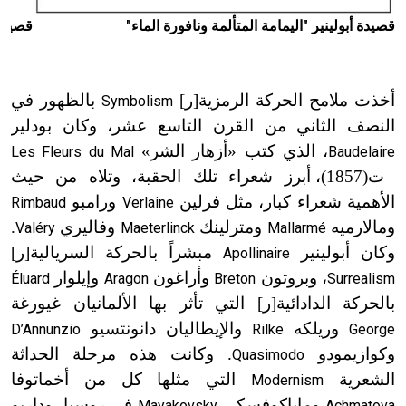
قصيدة أبولينير "اليمامة المتألمة ونافورة الماء"
قصيدة
أخذت ملامح الحركة الرمزية[ر]
بالظهور في
Symbolism
النصف الثاني من القرن التاسع عشر، وكان بودلير
، الذي كتب «أزهار الشر»
Les Fleurs du Mal
Baudelaire
ت(1857)
، أبرز شعراء تلك الحقبة، وتلاه من حيث
الأهمية شعراء كبار، مثل فرلين
ورامبو
Rimbaud
Verlaine
ومالارميه
ومترلينك
وفاليري
.
Valéry
Maeterlinck
Mallarmé
وكان أبولينير
مبشراً بالحركة السريالية[ر]
Apollinaire
، وبروتون
وأراغون
وإيلوار
Éluard
Aragon
Breton
Surrealism
بالحركة الدادائية[ر] التي تأثر بها الألمانيان غيورغة
وريلكه
والإيطاليان دانونتسيو
D’Annunzio
Rilke
George
وكوازيمودو
. وكانت هذه مرحلة الحداثة
Quasimodo
الشعرية
التي مثلها كل من أخماتوفا
Modernism
وماياكوفسكي
في روسيا، وداريو
Mayakovsky
Achmatova