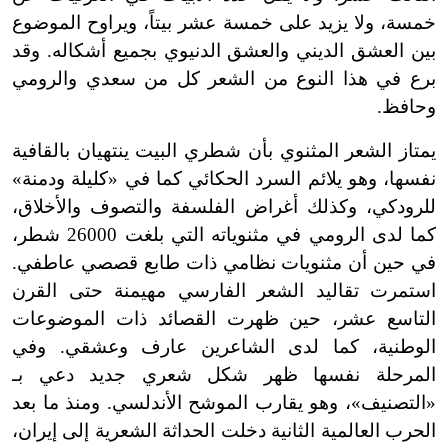
خمسة، ولا يزيد على خمسة عشر بيتاً، ويراوح الموضوع
بين العشق الديني والعشق الدنيوي بجميع أشكاله. وقد
برع في هذا النوع من الشعر كل من سعدي والرومي
وحافظ.
يمتاز الشعر المثنوي بأن شطري البيت ينتهيان بالقافية
نفسها، وهو يلائم السرد الحكائي كما في «كليلة ودمنة»
للرودكي، وكذلك أغراض الفلسفة والتصوف والأخلاق،
كما لدى الرومي في مثنوياته التي بلغت 26000 شطر،
في حين أن مثنويات نظامي ذات طابع قصصي عاطفي.
استمرت تقاليد الشعر الفارسي مهيمنة حتى القرن
التاسع عشر، حين ظهرت القصائد ذات الموضوعات
الوطنية، كما لدى الشاعرين عارف وعشقي. وفي
المرحلة نفسها ظهر شكل شعري جديد دعي بـ
«التصنيف»، وهو يقارب الموشح الأندلسي. ومنذ ما بعد
الحرب العالمية الثانية دخلت الحداثة الشعرية إلى إيران،