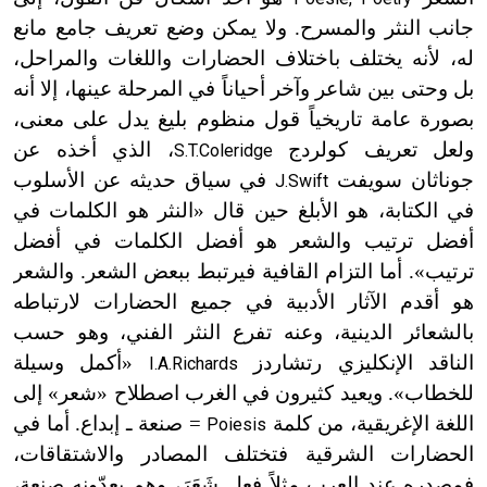
جانب النثر والمسرح. ولا يمكن وضع تعريف جامع مانع
له، لأنه يختلف باختلاف الحضارات واللغات والمراحل،
بل وحتى بين شاعر وآخر أحياناً في المرحلة عينها، إلا أنه
بصورة عامة تاريخياً قول منظوم بليغ يدل على معنى،
ولعل تعريف كولردج
، الذي أخذه عن
S.T.Coleridge
جوناثان سويفت
في سياق حديثه عن الأسلوب
J.Swift
في الكتابة، هو الأبلغ حين قال «النثر هو الكلمات في
أفضل ترتيب والشعر هو أفضل الكلمات في أفضل
ترتيب». أما التزام القافية فيرتبط ببعض الشعر. والشعر
هو أقدم الآثار الأدبية في جميع الحضارات لارتباطه
بالشعائر الدينية، وعنه تفرع النثر الفني، وهو حسب
الناقد الإنكليزي رتشاردز
«أكمل وسيلة
I.A.Richards
للخطاب». ويعيد كثيرون في الغرب اصطلاح «شعر» إلى
اللغة الإغريقية، من كلمة
= صنعة ـ إبداع. أما في
Poiesis
الحضارات الشرقية فتختلف المصادر والاشتقاقات،
فمصدره عند العرب مثلاً فعل شَعَرَ، وهم يعدّونه صنعة،