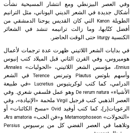
وفي العصر البيزنطي ومع انتشار المسيحية نشأت
أشكال جديدة في الشعر الديني اليوناني، مثل الترانيم
الطويلة
التي كان القديس يوحنا الدمشقي من
Kanon
أفضل كتّابها، وما زالت ترانيمه تنشد في الشعائر
الكنسية
حتى الوقت الحاضر.
liturgy
في بدايات الشعر اللاتيني ظهرت عدة ترجمات لأعمال
هوميروس، وفي القرن الثاني قبل الميلاد كتب إنيوس
، مؤسس الشعر اللاتيني، «الحوليات»
،
Annales
Ennius
وأسهم بلوتس
وتيرنس
في الشعر
Terence
Plautus
الدرامي، كما كتب لوكريتيوس
«في طبيعة
Lucretius
الأشياء»
وهو عمل فلسفي شعري. وفي
De rerum natura
العصر الذهبي كتب فرجيل
ملحمة «الإنيادة»، وفي
Virgil
الرعويات[ر]، كما كتب أوفيد
«مسخ الكائنات» أو
Ovid
«التحولات»
و«فن الحب»
،
Ars amatoria
Metamorphoseon
وتلاهما في العصر الفضي كل من برسيوس
Persius