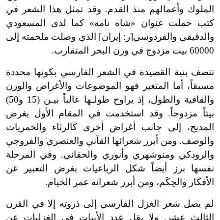
الملوك وأعمالهم منذ القدم. وقد تمثل هذا الشعر في
كتب حملت عنوان «شاه نامه» كما لدى المسعودي
والدقيقي والفردوسي[ر: إيران] الذي وصلت ملحمته إلى
60000 بيت مزدوج في وزن البحر المتقارب.
تتصف بنية القصيدة في الشعر الفارسي بكونها محددة
مسبقاً، أما المتغير فهو الموضوعات والأغراض والوزن
والقافية والطول، إذ يراوح طو
لـها
غالباً
بيـن
(15
و50)
بيتاً مزدوجاً. وقد استخدمت في المقام الأول بغرض
المديح، إلى جانب أغراض أخرى كالرثاء والخمريات
والوصف. ومن أبرز شعرائها القآني والعنصري والفروجي
والرودكي ومنوشهري وأنوري والحقاني. وفي المرحلة
نفسها برز أيضاً شكل الرباعيات بغرض التعبير عن
الأفكار والحِكَم، ومن أبرز شعرائه عمر الخيام.
لم يصل شعر الغزل الفارسي إلى ذروته إلا في القرن
الثالث عشر. ولا يقل عدد الأبيات في الغزليات عن