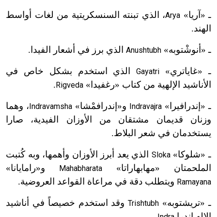
ـ «آريا»
، الذي تبنته السنسكريتية من لغات أواسط
Arya
الهند.
ـ «أنوشْتوبه»
الذي برز في أشعار الفيدا.
Anushtubh
ـ «غاياتري»
الذي استخدم بشكل خاص في
Gayatri
الأناشيد الإلهية من كتاب «رغفيدا»
.
Rigveda
ـ «إندرافيرا»
و«إندرافمْشا»
، وهما
Indravamsha
Indravajra
وزنان قديمان مشتقان من الأوزان الفيدية، صارا
يستخدمان في شعر البلاط.
ـ «شلوكا»
الذي يعد أبرز الأوزان وأهمها، وبه كُتبت
Sloka
الملحمتان «مهابهاراتا»
و«رامايانا»
Mahabharata
ويتطلب دقة في مراعاة القواعد العروضية.
Ramayana
ـ «تريشتوبه»
وقد استخدم خصيصاً في أناشيد
Trishtubh
الإله إندرا
.
Indra