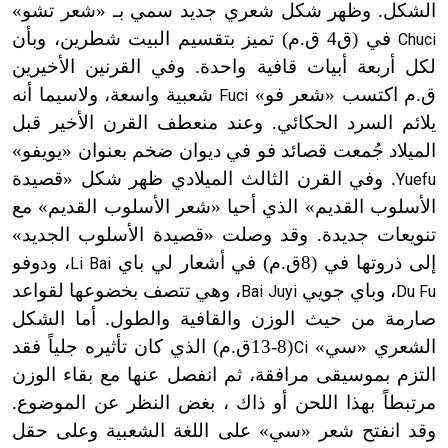
الشكل. وظهر شكل شعري جديد سمي بـ «شعر تشو»
في (ق4 ق.م) تميز بتقسيم البيت شطرين، وبأن
Chuci
لكل أربعة أبيات قافية واحدة. وفي القرنين الأخيرين
ق.م اكتسب «شعر فو»
شعبية واسعة، ولاسيما أنه
Fuci
يلائم السرد الحكائي. وعند منعطف القرن الأخير قبل
الميلاد جُمعت قصائد فو في ديوان ضخم بعنوان «يويفو»
. وفي القرن الثالث الميلادي ظهر شكل «قصيدة
Yuefu
الأسلوب القديم» الذي أحيا «شعر الأسلوب القديم» مع
تنويعات جديدة. وقد وصلت «قصيدة الأسلوب الجديد»
إلى ذروتها في (
8
ق
.
م) في أشعار لي باي
، ودوفو
Li Bai
، وباي جويي
، وهي تتصف بخضوعها لقواعد
Bai Juyi
Du Fu
صارمة من حيث الوزن والقافية والطول. أما الشكل
الشعري «سي»
(8-13
ق
.
م) الذي كان تأثيره جلياً فقد
Ci
ت
التزم بموسيقى مرافقة، ثم انفصل عنها مع بقاء الوزن
مرتبطاً بهذا اللحن أو ذاك ، بغض النظر عن الموضوع.
وقد انفتح شعر «سي» على اللغة الشعبية وعلى حقل