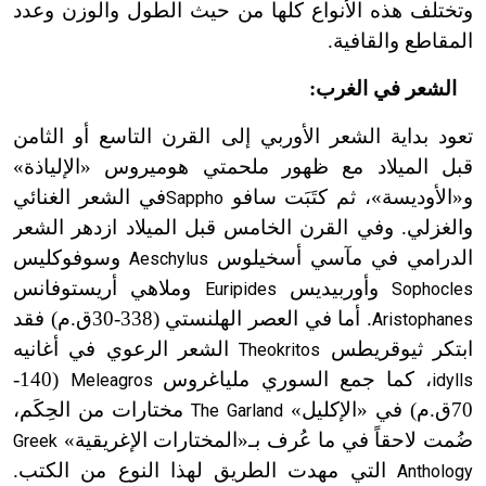
وتختلف هذه الأنواع كلها من حيث الطول والوزن وعدد
المقاطع والقافية.
الشعر في الغرب:
تعود بداية الشعر الأوربي إلى القرن التاسع أو الثامن
قبل الميلاد مع ظهور ملحمتي هوميروس «الإلياذة»
و«الأوديسة»، ثم كتَبَت سافو
في الشعر الغنائي
Sappho
والغزلي. وفي القرن الخامس قبل الميلاد ازدهر الشعر
الدرامي في مآسي أسخيلوس
وسوفوكليس
Aeschylus
وأوربيديس
وملاهي أريستوفانس
Euripides
Sophocles
. أما في العصر الهلنستي (338-30ق.م) فقد
Aristophanes
ابتكر ثيوقريطس
الشعر الرعوي في أغانيه
Theokritos
، كما جمع السوري ملياغروس
(140-
Meleagros
idylls
ت
70
ق.م) في «الإكليل»
مختارات من الحِكَم،
The Garland
ضُمت لاحقاً في ما عُرف بـ«المختارات الإغريقية»
Greek
التي مهدت الطريق لهذا النوع من الكتب.
Anthology