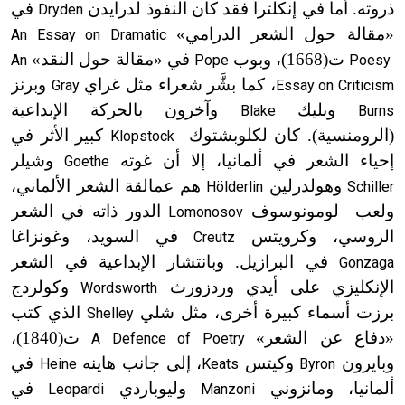
ذروته. أما في إنكلترا فقد كان النفوذ لدرايدن
في
Dryden
«مقالة حول الشعر الدرامي»
An Essay on Dramatic
ت(1668)
، وبوب
في «مقالة حول النقد»
An
Pope
Poesy
، كما بشَّر شعراء مثل غراي
وبرنز
Gray
Essay on Criticism
وبليك
وآخرون بالحركة الإبداعية
Blake
Burns
(الرومنسية). كان لكلوبشتوك
كبير الأثر في
Klopstock
إحياء الشعر في ألمانيا، إلا أن غوته
وشيلر
Goethe
وهولدرلين
هم عمالقة الشعر الألماني،
Hölderlin
Schiller
ولعب لومونوسوف
الدور ذاته في الشعر
Lomonosov
الروسي، وكرويتس
في السويد، وغونزاغا
Creutz
في البرازيل. وبانتشار الإبداعية في الشعر
Gonzaga
الإنكليزي على أيدي وردزورث
وكولردج
Wordsworth
برزت أسماء كبيرة أخرى، مثل شلي
الذي كتب
Shelley
«دفاع عن الشعر»
ت(1840)
،
A Defence of Poetry
وبايرون
وكيتس
، إلى جانب هاينه
في
Heine
Keats
Byron
ألمانيا، ومانزوني
وليوباردي
في
Leopardi
Manzoni