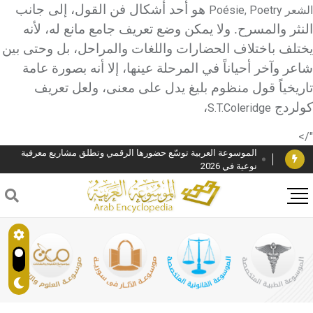
هو أحد أشكال فن القول، إلى جانب
الشعر
Poésie, Poetry
النثر والمسرح. ولا يمكن وضع تعريف جامع مانع له، لأنه
يختلف باختلاف الحضارات واللغات والمراحل، بل وحتى بين
شاعر وآخر أحياناً في المرحلة عينها، إلا أنه بصورة عامة
تاريخياً قول منظوم بليغ يدل على معنى، ولعل تعريف
دار الفكر الموزع الحصري لمنشورات هيئة الموسوعة العربية
كولردج
،
S.T.Coleridge
هيئة الموسوعة العربية تطلق موسوعات جديدة في عام 2026
"/>
الموسوعة العربية توسّع حضورها الرقمي وتطلق مشاريع معرفية
نوعية في 2026
فوز الأستاذ الدكتور وليد محمد السراقبي بجائزة كتارا لتحقيق
المخطوطات في العاصمة القطرية الدوحة
جائزة مجمع الملك سلمان العالمي للغة العربية 2025
الأستاذ إياد خالد الطباع مدير عام لهيئة الموسوعة العربية
السيد محمد ياسين صالح وزيرا للثقافة
صدور المجلد الثامن من موسوعة الآثار في سورية