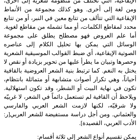
الإيقاعية، التي تختلف من منظومة شعرية إلى أخرى،
ومن لغة إلى أخرى. وهو كذلك مجموعة من الأنماط
الإيقاعية التي تتألف من تتابع معين في النبر، أو من تتابع
محدد لمقاطع الكلمات، أو مما تشمله من مقاطع لغوية.
أما علم العروض فهو مصطلح يطلق على مجموعة
الوسائل التي يمكن بها تحليل الكلام إلى عناصره
الصوتية الإيقاعية، أي ضبط القوالب الموسيقية الشعرية
وحصرها وتبيان ما يطرأ عليها من تحوير بزيادة أو نقص لا
يختل به النغم. كما ترتبط بنية الشعر العروضية بالقافية
أحياناً، وهي تكرار أصوات متشابهة أو متماثلة بانتظام،
تكون في نهاية البيت أو الشطر، وقد تكون استهلالية.
ويلاحظ أن القافية لم تستعمل دائماً في الشعر، لا غربيّه
ولا شرقيّه، لكنها لازمت الشعر العربي والفارسي
والعثماني. ومن أجل دراسة مستفيضة للشعر العربي[ر:
الأدب العربي، القصيدة].
يمكن تقسيم أنواع الشعر إلى ثلاثة أقسام: