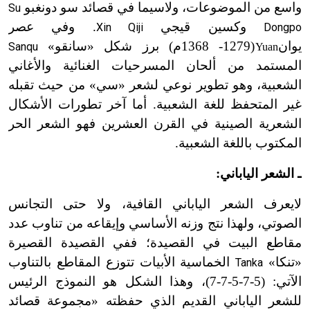
واسع من الموضوعات، ولاسيما في قصائد سو دونغبو
Su
وكسين قيجي
. وفي عصر
Xin Qiji
Dongpo
يوان
(1279-
1368م) برز شكل «سانقو»
Sanqu
Yuan
ت
المستمد من ألحان المسرحيات الغنائية والأغاني
الشعبية، وهو تطوير نوعي لشعر «سي» من حيث تقبله
غير المتحفظ للغة الشعبية. أما آخر تطورات الأشكال
الشعرية الصينية في القرن العشرين فهو الشعر الحر
المكتوب باللغة الشعبية.
ـ الشعر الياباني:
لا
يعرف الشعر الياباني القافية، ولا حتى التجانس
الصوتي، ولهذا نتج وزنه الأساسي وإيقاعه من تناوب عدد
مقاطع البيت في القصيدة؛ ففي القصيدة القصيرة
«تنكا»
الخماسية الأبيات تتوزع المقاطع بالتناوب
Tanka
الآتي: (5-7-5-7-7)، وهذا الشكل هو النموذج الرئيس
للشعر الياباني القديم الذي حفظته «مجموعة قصائد