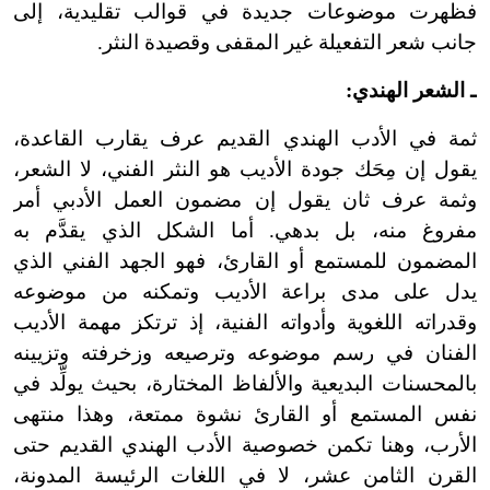
فظهرت موضوعات جديدة في قوالب تقليدية، إلى
جانب شعر التفعيلة غير المقفى وقصيدة النثر.
ـ الشعر الهندي:
ثمة في الأدب الهندي القديم عرف يقارب القاعدة،
يقول إن مِحَك جودة الأديب هو النثر الفني، لا
الشعر،
وثمة عرف ثان يقول إن مضمون العمل الأدبي أمر
مفروغ منه، بل بدهي. أما الشكل الذي يقدَّم به
المضمون للمستمع أو القارئ، فهو الجهد الفني الذي
يدل على مدى براعة الأديب وتمكنه من موضوعه
وقدراته اللغوية وأدواته الفنية، إذ ترتكز مهمة الأديب
الفنان في رسم موضوعه وترصيعه وزخرفته وتزيينه
بالمحسنات البديعية والألفاظ المختارة، بحيث يولِّد في
نفس المستمع أو القارئ نشوة ممتعة، وهذا منتهى
الأرب، وهنا تكمن خصوصية الأدب الهندي القديم حتى
القرن الثامن عشر، لا في اللغات الرئيسة المدونة،