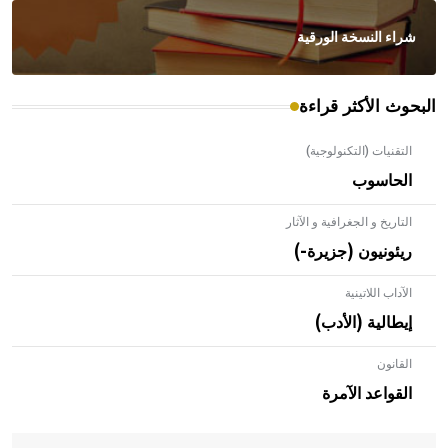
شراء النسخة الورقية
البحوث الأكثر قراءة
التقنيات (التكنولوجية)
الحاسوب
التاريخ و الجغرافية و الآثار
ريئونيون (جزيرة-)
الآداب اللاتينية
إيطالية (الأدب)
القانون
- هل تعلم أن الأبلق نوع من الفنون الهندسية التي ارتبطت
بالعمارة الإسلامية في بلاد الشام ومصر خاصة، حيث يحرص
القواعد الآمرة
المعمار على بناء مداميكه وخاصة في الواجهات