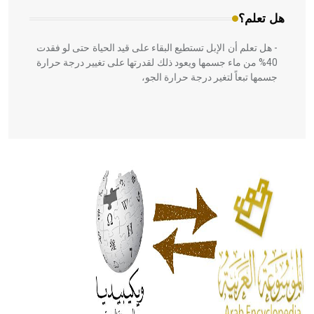
هل تعلم؟
- هل تعلم أن الإبل تستطيع البقاء على قيد الحياة حتى لو فقدت
40% من ماء جسمها ويعود ذلك لقدرتها على تغيير درجة حرارة
جسمها تبعاً لتغير درجة حرارة الجو،
- هل تعلم أن أبقراط كتب في الطب أربعة مؤلفات هي:
الحكم، الأدلة، تنظيم التغذية، ورسالته في جروح الرأس. ويعود
له الفضل بأنه حرر الطب من الدين والفلسفة.
- هل تعلم أن المرجان إفراز حيواني يتكون في البحر ويتركب
من مادة كربونات الكلسيوم، وهو أحمر أو شديد الحمرة وهو
أجود أنواعه، ويمتاز بكبر الحجم ويسمى الش