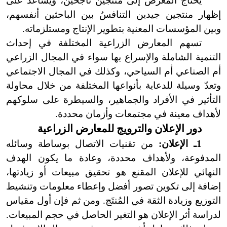
يحتاج المعرض إلى منتجين ناجحين، ويساعد على
إظهار منتجين جيدين التنافسُ بين الباحثين أنفسهم،
وبين المؤسسات المعنية بتطوير الإنتاج ومستلزماته.
تسهم المعارض الزراعية المختلفة في إحداث
التنمية الشاملة والإسراع بها سواء في المجال الزراعي
أم الصناعي أم السياحي، وكذلك في المجال الاجتماعي
وتعدّ وسيلة للدعاية بأنواعها المختلفة من خلال محاولة
التأثير في الأفراد والجماهير، والسيطرة على سلوكهم
لأهداف معينة في مجتمعات وأزمان محددة.
دور الإعلان والترويج للمعارض الزراعية
1ـ الإعلان:
من تقنيات الاتصال بوساطة وسائله
المدفوعة، ولأهداف محددة، وعادة ما يكون الهدف
النهائي للإعلان المقنع هو تحقيق مبيعات أو زيادتها،
إضافة إلى تكوين تصور أفضل وإعطاء معلومات وتنشيط
التوزيع وزيادة الثقة في المُنتَج. ومن ثم فإن أول مقياس
لدراسة أثر الإعلان هو التغير الحاصل في حجم المبيعات.