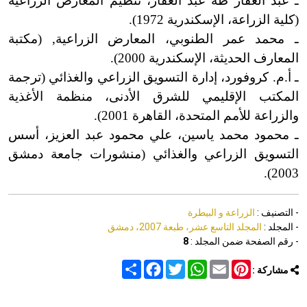
ـ عبد الغفار طه عبد الغفار، تنظيم المعارض الزراعية
(كلية الزراعة، الإسكندرية 1972).
ـ محمد عمر الطنوبي، المعارض الزراعية, (مكتبة
المعارف الحديثة، الإسكندرية 2000).
ـ أ.م. كروفورد، إدارة التسويق الزراعي والغذائي (ترجمة
المكتب الإقليمي للشرق الأدنى، منظمة الأغذية
والزراعة للأمم المتحدة، القاهرة 2001).
ـ محمود محمد ياسين، علي محمود عبد العزيز، أسس
التسويق الزراعي والغذائي (منشورات جامعة دمشق
2003).
- التصنيف :
الزراعة و البيطرة
- المجلد :
المجلد التاسع عشر، طبعة 2007، دمشق
- رقم الصفحة ضمن المجلد :
8
Share
Facebook
Twitter
WhatsApp
Email
Pinterest
مشاركة :