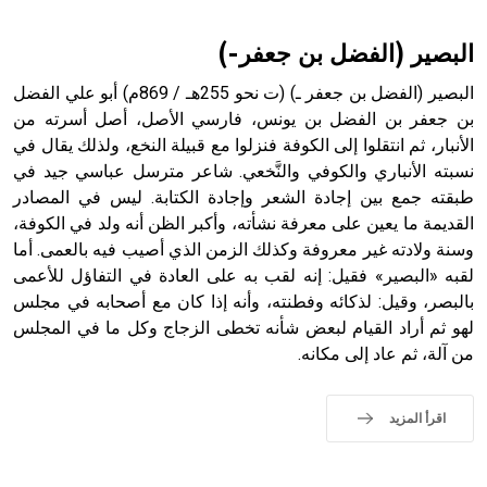
البصير (الفضل بن جعفر-)
البصير (الفضل بن جعفر ـ) (ت نحو 255هـ / 869م) أبو علي الفضل
بن جعفر بن الفضل بن يونس، فارسي الأصل، أصل أسرته من
الأنبار، ثم انتقلوا إلى الكوفة فنزلوا مع قبيلة النخع، ولذلك يقال في
نسبته الأنباري والكوفي والنَّخعي. شاعر مترسل عباسي جيد في
طبقته جمع بين إجادة الشعر وإجادة الكتابة. ليس في المصادر
القديمة ما يعين على معرفة نشأته، وأكبر الظن أنه ولد في الكوفة،
وسنة ولادته غير معروفة وكذلك الزمن الذي أصيب فيه بالعمى. أما
لقبه «البصير» فقيل: إنه لقب به على العادة في التفاؤل للأعمى
بالبصر، وقيل: لذكائه وفطنته، وأنه إذا كان مع أصحابه في مجلس
لهو ثم أراد القيام لبعض شأنه تخطى الزجاج وكل ما في المجلس
من آلة، ثم عاد إلى مكانه.
اقرأ المزيد