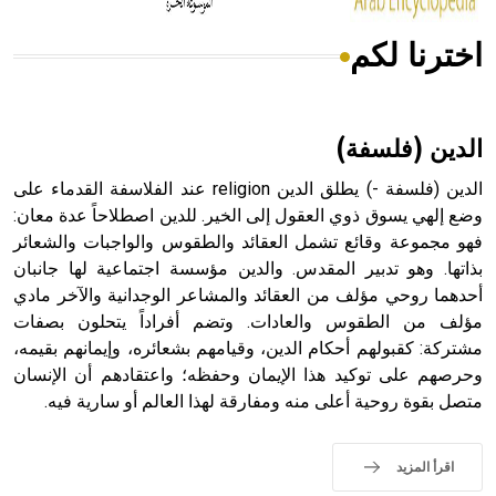
اخترنا لكم
هل تعلم أن الأبسيد كلمة فرنسية اللفظ تم اعتمادها مصطلحاً
أثرياً يستخدم في العمارة عموماً وفي العمارة الدينية الخاصة
بالكنائس خصوصاً، وفي الإنكليزية أب
الدين (فلسفة)
الدين (فلسفة -) يطلق الدين religion عند الفلاسفة القدماء على
وضع إلهي يسوق ذوي العقول إلى الخير. للدين اصطلاحاً عدة معان:
فهو مجموعة وقائع تشمل العقائد والطقوس والواجبات والشعائر
- هل تعلم أن أبجر Abgar اسم معروف جيداً يعود إلى عدد من
الملوك الذين حكموا مدينة إديسا (الرها) من أبجر الأول وحتى
بذاتها. وهو تدبير المقدس. والدين مؤسسة اجتماعية لها جانبان
التاسع، وهم ينتسبون إلى أسرة أوسروين
أحدهما روحي مؤلف من العقائد والمشاعر الوجدانية والآخر مادي
مؤلف من الطقوس والعادات. وتضم أفراداً يتحلون بصفات
مشتركة: كقبولهم أحكام الدين، وقيامهم بشعائره، وإيمانهم بقيمه،
وحرصهم على توكيد هذا الإيمان وحفظه؛ واعتقادهم أن الإنسان
متصل بقوة روحية أعلى منه ومفارقة لهذا العالم أو سارية فيه.
- هل تعلم أن الأبجدية الكنعانية تتألف من /22/ علامة كتابية
sign تكتب منفصلة غير متصلة، وتعتمد المبدأ الأكوروفوني،
حيث تقتصر القيمة الصوتية للعلامة الك
اقرأ المزيد