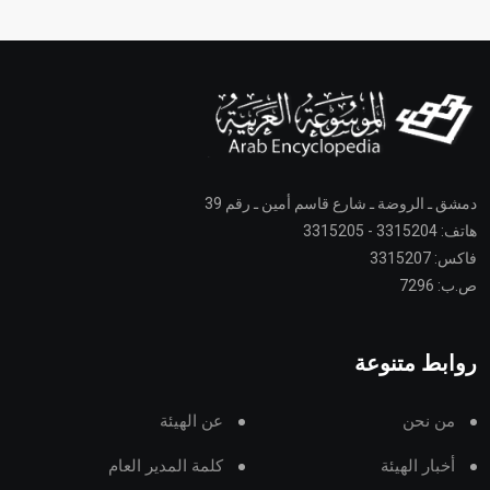
دمشق ـ الروضة ـ شارع قاسم أمين ـ رقم 39
هاتف: 3315204 - 3315205
فاكس: 3315207
ص.ب: 7296
روابط متنوعة
من نحن
عن الهيئة
أخبار الهيئة
كلمة المدير العام