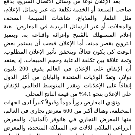
يعدّ الإعلان نوعاً من وسائل الاتصال السريع، يدفع
صاحب السلعة أو الخدمة تكلفة بثه عبر وسائل الإعلام،
مثل التلفاز والمذياع، شاشات السينما، الصحف
والمجلات، أو عبر الرسائل البريدية في المعارض؛ بغية
إعلام المستهلك بالمُنتج وإغرائه وإقناعه به. ويتميز
الترويج بقصر مدته، أما الإعلان فيجب أن يستمر بعض
الوقت كي يكون فعالاً، ويتحقق تأثير الإعلان المطلوب.
وثمة علاقة بين تكلفة الدعاية وحجم المبيعات، إذ يعتقد
أن الإنفاق على الإعلان في العالم يفوق 200 بليون
دولار، وتعدّ الولايات المتحدة واليابان من أكثر الدول
إنفاقاً على الإعلانات. ويقدر المتوسط العالمي للإنفاق
على الإعلان بنحو
4.1
% من قيمة الناتج المحلي.
وتؤدي المعارض دوراً مهماً وقبولاً كبيراً لدى الجهات
المختلفة، وهناك أكثر من 600 معرض تجاري في العالم،
منها المعرض التجاري في هانوفر (ألمانيا)، والمعرض
الزراعي الملكي للآلات في المملكة المتحدة، والمعرض