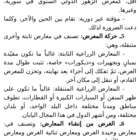
أقل، كمعرض الزهور الدولي السنوي في سورية،
وغيرها.
- مؤقتة غير دورية: تقام بين الحين والآخر، وكلما
دعت الضرورة لذلك.
5ـ حركة المعرض:
تصنف في معارض ثابتة وأخرى
متنقلة، وهي:
- المعارض الزراعية الثابتة: غالباً ما تكون مقيّدة
بمبانٍ وتجهيزات و«ديكورات» خاصة، تثبت طوال مدة
العرض، ثمّ تفكك إلى أجزاء بعد نهايته، وتخزن للمعرض
القادم، أو تنقل إلى مكان آخر.
- المعارض الزراعية المتنقلة: غالباً ما تكون على
ظهر السفن أو السيارات الكبيرة أو القطارات، تطوف
مناطق ومدناً مختلفة داخل البلد الواحد، أو بلدان
مختلفة، ومن أشهر الدول في هذا المجال اليابان.
6ـ الغرض من إنشاء المعارض:
وتصنف في:
معارض وحيدة الغرض ومعارض ثنائية الغرض ومعارض