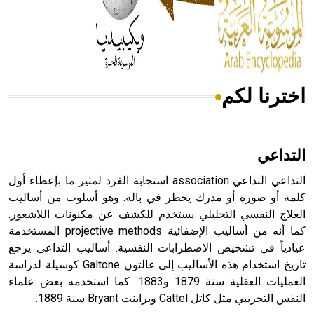
- هل تعلم أن المرجان إفراز حيواني يتكون في البحر ويتركب
من مادة كربونات الكلسيوم، وهو أحمر أو شديد الحمرة وهو
أجود أنواعه، ويمتاز بكبر الحجم ويسمى الش
اخترنا لكم
هل تعلم أن الأبسيد كلمة فرنسية اللفظ تم اعتمادها مصطلحاً
أثرياً يستخدم في العمارة عموماً وفي العمارة الدينية الخاصة
بالكنائس خصوصاً، وفي الإنكليزية أب
التداعي
التداعي التداعي association استجابة الفرد لمثير ما بإعطاء أول
كلمة أو صورة أو مدرك يخطر في باله. وهو أسلوب من أساليب
العلاج النفسي التحليلي يستخدم للكشف عن مكنونات اللاشعور.
- هل تعلم أن أبجر Abgar اسم معروف جيداً يعود إلى عدد من
الملوك الذين حكموا مدينة إديسا (الرها) من أبجر الأول وحتى
كما أنه من أساليب الإضفائية projective methods المستخدمة
التاسع، وهم ينتسبون إلى أسرة أوسروين
عيادياً في تشخيص الاضطرابات النفسية. أساليب التداعي يرجع
تاريخ استخدام هذه الأساليب إلى غالتون Galtone كوسيلة لدراسة
العمليات العقلية سنة 1879 و1883. كما استخدمه بعض علماء
النفس التجريبي مثل كاتل Cattel وبراينت Bryant سنة 1889.