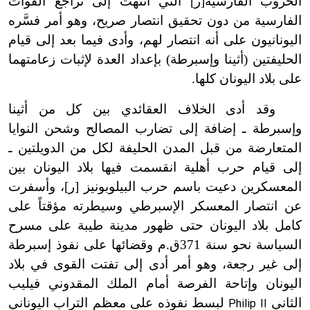
الحروب الفارسية[ر] التي انتهت إلى تراجع القوات
الفارسية من دون تحقيق انتصار صريح، وهو أمر فسَّره
اليونانيون على أنه انتصار لهم، وأدى فيما بعد إلى قيام
الحليفتين (أثينا وإسبرطة) بإعداد العدة لإثبات زعامتهما
على بلاد اليونان كلها.
وقد أدى الخلاف العقائدي بين كل من أثينا
وإسبرطة ـ إضافة إلى تضارب المصالح وشحن النوايا
المتعارضة من قبل المدن الحليفة لكل من الدويلتين ـ
إلى قيام حرب أهلية انقسمت فيها بلاد اليونان بين
المعسكرين دعيت باسم حرب البيلوبونيز [ر]، وأسفرت
عن انتصار المعسكر الإسبرطي وسيطرته مؤقتاً على
كامل بلاد اليونان حتى ظهور مدينة طيبة على مسرح
السياسة نحو سنة 371ق.م وقضائها على نفوذ إسبرطة
إلى غير رجعة، وهو أمر أدى إلى تفتت القوى في بلاد
اليونان وإتاحة الفرصة أمام الملك المقدوني فيليب
الثاني
لبسط نفوذه على معظم التراب اليوناني
Philip II