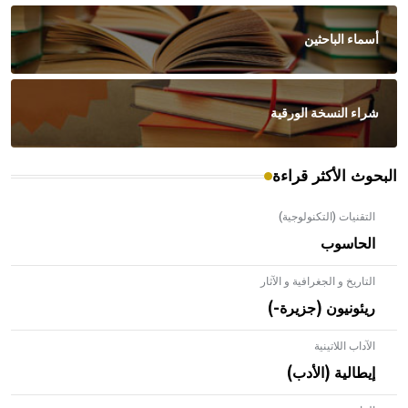
أسماء الباحثين
شراء النسخة الورقية
البحوث الأكثر قراءة
التقنيات (التكنولوجية)
الحاسوب
التاريخ و الجغرافية و الآثار
ريئونيون (جزيرة-)
الآداب اللاتينية
إيطالية (الأدب)