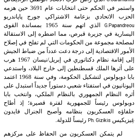
واستمر في الحكم حتى انتخابات عام 3691 حين هزمه
الحزب الاتحادي بزعامة الاشتراكي جورج پاپاندريو
الذي اتهم سنة 1965 بمساندة القوى
G.Papandreou
اليسارية في جزيرة قبرص، مما اضطره إلى الاستقالة
لمصلحة مجموعة من الحكومات التي لم تفلح في إصلاح
الأمور الاقتصادية إلى درجة دعت عدداً من ضباط الجيش
إلى إقامة نظام دكتاتوري في إبريل/نيسان 1967 هرب
على أثرها الملك قسطنطين إلى خارج البلاد، واستدعي
بابا دوبولوس لتشكيل الحكومة، وفي سنة 1968 اعتمد
اليونانيون في استفتاء شعبي دستوراً جديداً استبدل على
أثره النظام الجمهوري بالنظام الملكي، وانتخب بابا
دوبولوس رئيساً للجمهورية لفترة قصيرة؛ إذ أطاح
حلفاؤه العسكريون بنظامه وأصبح الجنرال فايدون
غِيزيكيس
رئيساً للدولة.
Ph. Gizikis
لم يتمكن العسكريون من الحفاظ على مركزهم