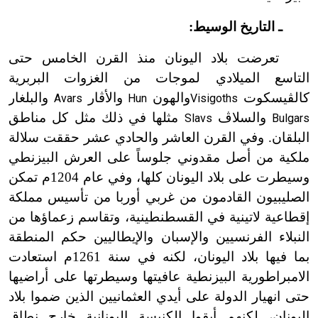
ـ التاريخ الوسيط:
تعرضت بلاد اليونان منذ القرن الخامس حتى
التاسع الميلادي لموجات من الغزوات البربرية
كالڤيسكوت
والهون
والأڤار
والبلغار
Avars
Hun
Visigoths
والسلاڤ
مثلها في ذلك مثل كل مناطق
Slavs
Bulgars
البلقان. وفي القرن العاشر والحادي عشر حققت سلالة
ملكية من أصل مقدوني جلوساً على العرش البيزنطي
وسيطرت على بلاد اليونان كلها، وفي عام 1204م تمكن
الصليبيون القادمون من غربي أوربا من تأسيس مملكة
إقطاعية لاتينية في القسطنطينية، وتقاسم زعماؤها من
النبلاء الفرنسيين والإسبان والإيطاليين حكم المنطقة
بما فيها بلاد اليونان، لكنه في سنة 1261م استعادت
الامبراطورية البيزنطية عافيتها وسيطرتها على أراضيها
حتى انهيار الدولة على أيدي العثمانيين الذين ضموا بلاد
اليونان، لكنهم أبقوا الكنيسة اليونانية خارج نطاق