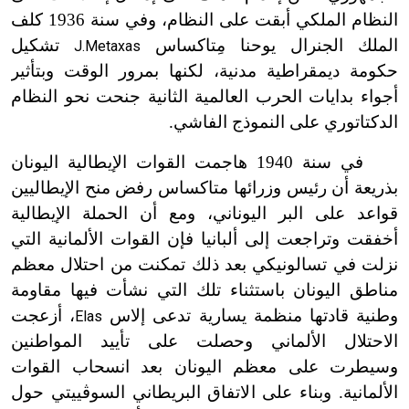
النظام الملكي أبقت على النظام، وفي سنة 1936 كلف
الملك الجنرال يوحنا مِتاكساس
تشكيل
J.Metaxas
حكومة ديمقراطية مدنية، لكنها بمرور الوقت وبتأثير
أجواء بدايات الحرب العالمية الثانية جنحت نحو النظام
الدكتاتوري على النموذج الفاشي.
في سنة 1940 هاجمت القوات الإيطالية اليونان
بذريعة أن رئيس وزرائها متاكساس رفض منح الإيطاليين
قواعد على البر اليوناني، ومع أن الحملة الإيطالية
أخفقت وتراجعت إلى ألبانيا فإن القوات الألمانية التي
نزلت في تسالونيكي بعد ذلك تمكنت من احتلال معظم
مناطق اليونان باستثناء تلك التي نشأت فيها مقاومة
وطنية قادتها منظمة يسارية تدعى إلاس
، أزعجت
Elas
الاحتلال الألماني وحصلت على تأييد المواطنين
وسيطرت على معظم اليونان بعد انسحاب القوات
الألمانية. وبناء على الاتفاق البريطاني السوڤييتي حول