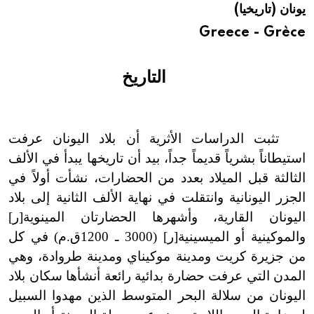
يونان (تاريخيا)
هيئة الموسوعة العربية تطلق موسوعات جديدة في عام 2026
Greece - Grèce
التاريخ
تثبت الدراسات الأثرية أن بلاد اليونان عرفت
استيطاناً بشرياً قديماً جداً، بيد أن تاريخها يبدأ في الألف
الثالثة قبل الميلاد بعدد من الحضارات، نشأت أولاً في
الجزر اليونانية وانتقلت في نهاية الألف الثانية إلى بلاد
اليونان القارية، وأشهرها الحضارتان المينوية[ر]
والموكينية أو الميسينية[ر] (3000 ـ 1200ق.م) في كل
من جزيرة كريت ومدينة موكيناي ومدينة طروادة، وهي
المدن التي عرفت حضارة بدائية رائعة أنشأها سكان بلاد
اليونان من سلالة البحر المتوسط الذين مهدوا السبيل