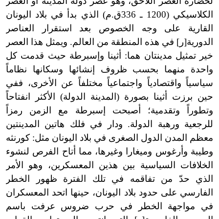
لحضارة العصر اللاحق، وهو عصر دولة المدينة أو العصر
الكلاسيكي (1200 ـ 336ق.م) الذي بدأ في بلاد اليونان
القارية على وجه الخصوص بعد استقرار العناصر
الدورية[ر] في هذه المنطقة من العالم. ويمثل هذا العصر
خير تمثيل مدينتان هما: أثينا وإسبرطة حيث قدمت كل
واحدة منهما بحسب ظروف إنشائها وسكانها نظاماً
سياسياً واقتصادياً واجتماعياً مختلفاً عن الأخرى، ففي
حين برزت أثينا بصورة (المدينة الدولة) الأكثر انفتاحاً
وتطوراً وتقدمية؛ أصبحت إسبرطة مع الزمن رمزاً
للرجعية ورهبة الدولة. ودار في فلك هاتين المدينتين
معظم المدن الدول الصغرى في بلاد اليونان مثل: كورنثه
وطيبة وأرغوس وميغارا وغيرها، مما أتاح الفرص لنشوء
الخلافات السياسية بين هذين المعسكرين، وهو الأمر
الذي حدّ من تفاقمه في تلك الفترة ظهور الخطر
الفارسي على حدود بلاد اليونان، حينها اتحد المعسكران
في مواجهة الخطر في حرب ضروس عرفت باسم