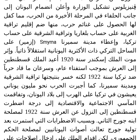
ڤِنيزيلوس تشكيل الوزارة وأعلن انضمام اليونان إلى
جانب الحلفاء في المرحلة الأخيرة من الحرب، مما كفل
لها الحصول على غنائم حرب، منها ضم إقليم تراقية
الغربية على حساب بلغاريا وتراقية الشرقية على حساب
تركيا، وإعطاء مدينة سميرنا
(إزمير) على
Smyrna
الساحل التركي ذات الأكثرية اليونانية استقلالاً ذاتياً. وإثر
موت الملك إسكندر سنة 1920 أعيد الملك قسطنطين
إلى العرش بموجب استفتاء عام، وسرعان ما قاد حرباً
ضد تركيا سنة 1922 لكنه خسر بنتيجتها تراقية الشرقية
ومدينة سميرنا، كما أجبرت الحرب نحو مليون يوناني
يعيشون في تركيا على الهرب إلى بلاد اليونان، وتفاقمت
المآسي الاجتماعية والاقتصادية إلى درجة اضطرت
قسطنطين إلى النزول عن العرش سنة 1922 لمصلحة
ابنه جورج الثاني. وبسبب الاضطرابات التي استمرت بعد
تولية جورج تعالت أصوات اليونانيين لمصلحة الحكم
الجمهوري، لكن إقدام الملك على إدخال إصلاحات على