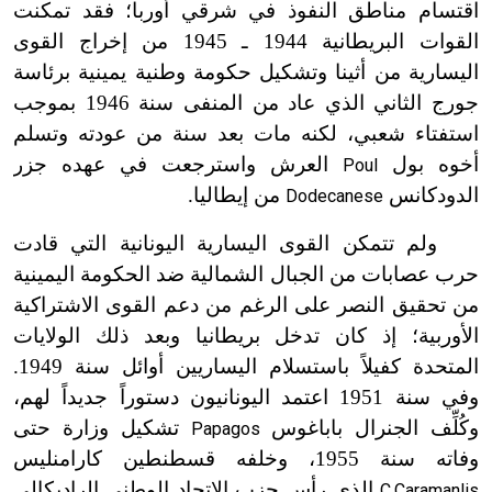
اقتسام مناطق النفوذ في شرقي أوربا؛ فقد تمكنت
القوات البريطانية 1944 ـ 1945 من إخراج القوى
اليسارية من أثينا وتشكيل حكومة وطنية يمينية برئاسة
جورج الثاني الذي عاد من المنفى سنة 1946 بموجب
استفتاء شعبي، لكنه مات بعد سنة من عودته وتسلم
أخوه بول
العرش واسترجعت في عهده جزر
Poul
الدودكانس
من إيطاليا.
Dodecanese
ولم تتمكن القوى اليسارية اليونانية التي قادت
حرب عصابات من الجبال الشمالية ضد الحكومة اليمينية
من تحقيق النصر على الرغم من دعم القوى الاشتراكية
الأوربية؛ إذ كان تدخل بريطانيا وبعد ذلك الولايات
المتحدة كفيلاً باستسلام اليساريين أوائل سنة 1949.
وفي سنة 1951 اعتمد اليونانيون دستوراً جديداً لهم،
وكُلِّف الجنرال باباغوس
تشكيل وزارة حتى
Papagos
وفاته سنة 1955، وخلفه قسطنطين كارامنليس
الذي رأس حزب الاتحاد الوطني الراديكالي
C.Caramanlis