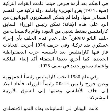
في الحكم بعد أزمة قبرص حينما قامت القوات التركية
(صيف 1974) بغزو الجزيرة وإقامة دولة تركية في القسم
الشمالي منها، ولما لم يتمكن العسكريون اليونانيون من
الرد على هذه الإهانة؛ تمكن رئيس الوزراء السابق
كارامنليس بضغط شعبي من العودة وقام بالانسحاب من
حلف الناتو
رداً على عدم قيام الحلف بأي إجراء
NATO
عسكري ضد تركيا، وفي خريف 1974 أجريت انتخابات
فاز فيها كارامنليس بعد تأسيسه حزب الديمقراطية
الجديدة، كما أجري بعدها استفتاء أكد إلغاء الملكية
واعتماد دستور جديد في صيف 1975.
وفي عام 1980 انتخب كارامنليس رئيساً للجمهورية
وعين جورج راليس
رئيساً للوزراء، فأعاد البلاد
G.Rallis
إلى حلف الأطلسي وضمها إلى السوق الأوربية
المشتركة.
عانت اليونان في الثمانينات بطء النمو الاقتصادي