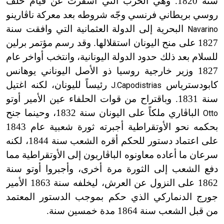
سنة 1820. وهي الحرب التي أسفرت عن قيام حلف
روسي بريطاني فرنسي وجّه شروطه بعد معركة ناڤارينو
البحرية إلى الدولة العثمانية التي وافقت سنة
Navarino
1827 على منح اليونان استقلالها. وقد رسم مؤتمر برلين
للسلام بعد ذلك حدود الدولة اليونانية، وانتخب أواخر عام
1827 وزير خارجية روسيا ذو الأصل اليوناني يوهانس
كابودسترياس
رئيساً لليونان، لكنه اغتيل
J.Capodistrias
سنة 1831. وباقتراح من قوات الحلفاء عين الأمير أوتو
الباڤاري ملكاً على اليونان سنة 1832، وحينما جنح
Otto
بحكمه نحو الأوتقراطية أجبرته ثورة شعبية عام 1843
على اعتماد دستور للحكم أقره الشعب سنة 1844، لكنه
سرعان ما أعاده معاونوه الباڤاريون إلى الأوتقراطية مما
دفع الشعب إلى الثورة مرة أخرى، وأجبروا أوتو سنة
1862 على النزول عن العرش، ليخلفه سنة 1863 الأمير
جورج الدنماركي الذي حكم بموجب الدستور المعتمد
من قبل الشعب سنة 1864 مدة خمسين سنة.