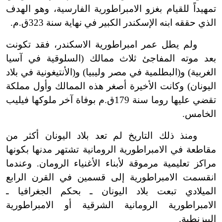
تمهيداً للقيام بغزو الامبراطورية الفارسية، وهو الهدف
الذي حققه ابنه الإسكندر الكبير في نهاية سنة 323ق.م.
ولم يطل عمر امبراطورية الاسكندر، فقد تكونت
بعد موته المفاجئ ثلاث ممالك (السلوقية في آسيا
الغربية) و(البطلمية في مصر وليبيا) و(الأنتيغونية في بلاد
اليونان) وكانت الأخيرة أصغر هذه الممالك وأول مملكة
تقضي عليها روما سنة 179ق.م بوفاة آخر ملوكها فيليب
الخامس.
ومنذ ذلك التاريخ لم تعد بلاد اليونان أكثر من
مقاطعة في الامبراطورية الرومانية تشتهر مدنها بكونها
مراكز تعليمية مرموقة لأبناء الأغنياء الرومان. وعندما
انقسمت الامبراطورية إلى قسمين في القرن الرابع
الميلادي تبعت بلاد اليونان ـ بحكم الجغرافيا ـ
الامبراطورية الرومانية الشرقية أو الامبراطورية
البيزنطية.