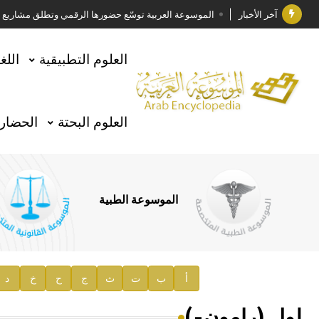
آخر الأخبار
الموسوعة العربية توسّع حضورها الرقمي وتطلق مشاريع معرف
فوز الأستاذ الدكتور وليد محمد السراقبي بجائزة كتارا ل
العلوم التطبيقية
اللغ
جائزة مجمع الملك سلمان العالمي للغة العربية 2025
الأستاذ إياد خالد الطباع مدير عام لهيئة الموسوعة العربية
العلوم البحتة
الحضارة
السيد محمد ياسين صالح وزيرا للثقافة
صدور المجلد الثامن من موسوعة الآثار في سورية
توصيات مجلس الإدارة
الموسوعة الطبية
صدور المجلد السابع من موسوعة الآثار في سورية
صدور المجلد الثامن عشر من الموسوعة الطبية
إعلان..
أ
ب
ت
ث
ج
ح
خ
د
دار الفكر الموزع الحصري لمنشورات هيئة الموسوعة العرب
لول (رامون-)