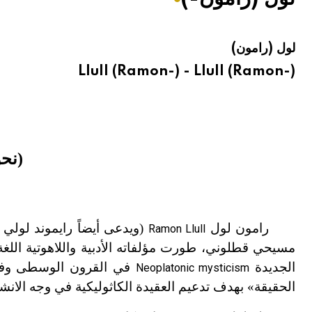
هيئة الموسوعة العربية تطلق موسوعات جديدة في عام 2026
لول (رامون)
Llull (Ramon-) - Llull (Ramon-)
(نحو1233 ـ نحو 16
رامون لول
(ويدعى أيضاً رايموند لولي
Ramon Llull
مسيحي قطلوني، طورت مؤلفاته الأدبية واللاهوتية اللغة
الجديدة
في القرون الوسطى وفي ا
Neoplatonic mysticism
الحقيقة» بهدف تدعيم العقيدة الكاثوليكية في وجه الانشق