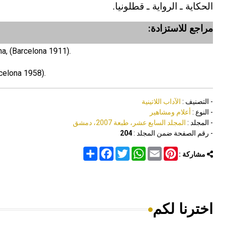
الحكاية ـ الرواية ـ قطلونيا.
مراجع للاستزادة:
na, (Barcelona 1911).
celona 1958).
- التصنيف :
الآداب اللاتينية
- النوع :
أعلام ومشاهير
- المجلد :
المجلد السابع عشر، طبعة 2007، دمشق
- رقم الصفحة ضمن المجلد :
204
Share
Facebook
Twitter
WhatsApp
Email
Pinterest
مشاركة :
اخترنا لكم