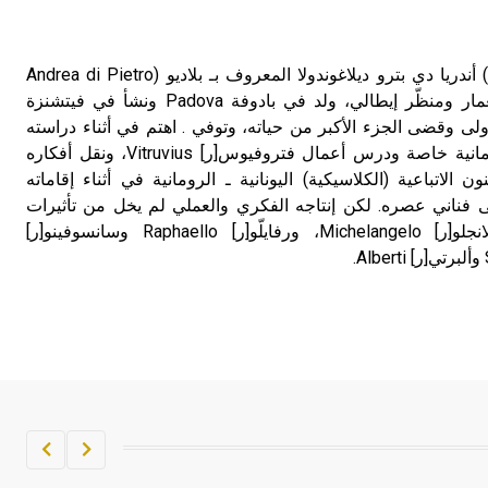
بلاّديو (أندريا ـ ) (1508ـ1580) أندريا دي بترو ديلاغوندولا المعروف بـ بلاديو (Andrea di Pietro
della gondola) Palladio معمار ومنظّر إيطالي، ولد في بادوفة Padova ونشأ في فيتشنزة
ه الأولى وقضى الجزء الأكبر من حياته، وتوفي . اهتم في أثناء دراسته
بفنون العمارة اليونانية والرومانية خاصة ودرس أعمال فتروفيوس[ر] Vitruvius، ونقل أفكاره
ن الاتباعية (الكلاسيكية) اليونانية ـ الرومانية في أثناء إقاماته
 فناني عصره. لكن إنتاجه الفكري والعملي لم يخل من تأثيرات
برامنته[ر] Bramante وميكلانجلو[ر] Michelangelo، ورفايلّو[ر] Raphaello وسانسوفينو[ر]