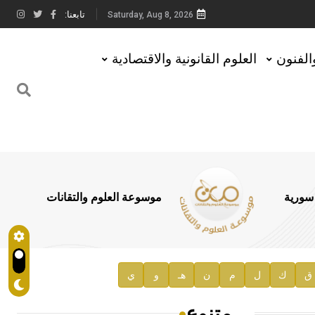
تابعنا:
Saturday, Aug 8, 2026
والفنون
العلوم القانونية والاقتصادية
 سورية
موسوعة العلوم والتقانات
ق
ك
ل
م
ن
هـ
و
ي
متنوع