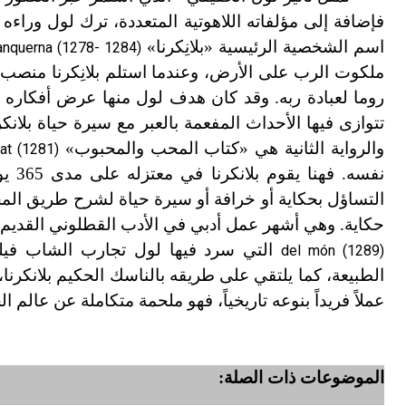
فإضافة إلى مؤلفاته اللاهوتية المتعددة، ترك لول وراء
اسم الشخصية الرئيسية «بلانِكرنا»
anquerna (1278- 1284)
ملكوت الرب على الأرض، وعندما استلم بلانِكرنا منصب
روما لعبادة ربه. وقد كان هدف لول منها عرض أفكاره الت
تتوازى فيها الأحداث المفعمة بالعبر مع سيرة حياة بلا
والرواية الثانية هي «كتاب المحب والمحبوب»
at (1281)
نفسه
حكاية. وهي أشهر عمل أدبي في الأدب القطلوني القديم. أ
التي سرد فيها لول تجارب الشاب فيلك
del món (1289)
الطبيعة، كما يلتقي على طريقه بالناسك الحكيم بلانكرنا،
عملاً فريداً بنوعه تاريخياً، فهو ملحمة متكاملة عن عالم
الموضوعات ذات الصلة: