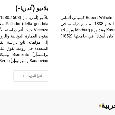
بلاديو (أندريا-)
بُنْزِن (روبرت فلهلم) (1811-1899) روبرت فلهلم بُنْزن Robert Wilhelm Bunsen كيميائي ألماني
ولد في غُوتنغن Göttingen وحصل على الدكتوراه من جامعتها عام 1838 ثم تابع دراسته في
باريس وسويسرة وفيينة، وعمل في جامعات غوتنغن وكاسِّل Kassel ومَرْبورغ Marburg وبرِسلاوْ
Vicenza حيث أتم دراست
Breslau، وأمضى باقي حياته في هايْدِلْبرغ Heidelberg حيث كان أستاذاً في جامعتها (1852)
إلى مؤلفاته. تابع دراسة الفنو
المتعددة في رومة. تفوق على
Sansovino وسيرليو[ر] Serlio وألبرتي[ر] Alberti.
اقرأ المزيد
ربية