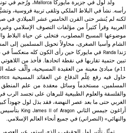
ولد لول في جزيرة مايوركا
، ورُجم في تو
Mallorca
رأسه. نشأ في البلاط الملكي وتلقى تربية فروسية، وتشبَّع
لكنه لم يُنشر حتى القرن الخامس عشر الميلادي في صيغ
العربية وقرأ كثيراً من مؤلفات التصوف الإسلامي وغيرها 
موضوعها المسيح المصلوب، فتخلى عن حياة البلاط والز
رَندا
في مايوركا حين رأى الكون كله منعكساً في ص
Randa
تبين حتمية تقاربها في نقطة اتحادها. فأخذ من اللاهوتي 
11م) مبادئ معينة من العقيدة المسيحية، وألَّف عمله الرئيسي «الفن العظيم والنهائي»
حاول فيه رفع عِلْم الدفاع عن العقائد المسيحية
etics
المسلمين، مستخدماً وسائل معقدة من علم المنطق و
والفلسفة والعلوم الطبيعية للبرهان على تجسد الرب في 
الغربي حتى ما بعد عصر النهضة، فقد بذل لول جهوداً كبير
أراغون جيمس الثاني
بتأسيس م
King James II of Aragon
والنهائي» (النصراني) في جميع أنحاء العالم الإسلامي.
تمثّل تأثير لول الحقيقي - الذي استمر عبر العصور -