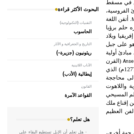
فن في مسقط
البحوث الأكثر قراءة
ئ الفروسية،
. أتقن اللغة
M
التقنيات (التكنولوجية)
ه حلم برؤيا
الحاسوب
يقيا وبلاد
 محاولاً تحويل المسلمين إلى المسيحية، من دون جدوى. وعلى أثر الرؤيا الثانية عام 1272 وهو على جبل
التاريخ و الجغرافية و الآثار
بادئ أولية
ريئونيون (جزيرة-)
(القرن
Anse
الآداب اللاتينية
(نحو 1277م) الذي
إيطالية (الأدب)
إلى محاججة
ة واللاهوت
القانون
- هل تعلم أن الأبلق نوع من الفنون
الهندسية التي ارتبطت بالعمارة الإسلامية
الم المسيحي
القواعد الآمرة
في بلاد الشام ومصر خاصة، حيث يحرص
ن إقناع ملك
المعمار على بناء مداميكه وخاصة في
لفن العظيم
الواجهات
هل تعلم؟
ن جهة أخرى،
- هل تعلم أن الإبل تستطيع البقاء على