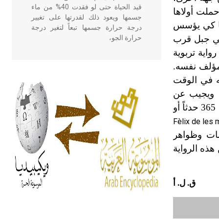
قيد الحياة حتى لو فقدت 40% من ماء
حملت أولاها
جسمها ويعود ذلك لقدرتها على تغيير
يا كي يؤسس
درجة حرارة جسمها تبعاً لتغير درجة
في جبل قرب
حرارة الجو،
واية تربوية
لمؤلف نفسه.
- هل تعلم أن أبقراط كتب في الطب
نه في الوقت
أربعة مؤلفات هي: الحكم، الأدلة، تنظيم
التغذية، ورسالته في جروح الرأس.
تساؤلية، ويجيب عن
ويعود له الفضل بأنه حرر الطب من
التساؤل بحكاية أو خرافة أو سيرة حياة لشرح طريق المحب (الإنسان) إلى المحبوب (الرب)، حيث تتكون الرواية من 365 حدثاً أو
الدين والفلسفة.
Fèlix de les 
نات وظواهر
- هل تعلم أن المرجان إفراز حيواني
هذه الرواية
يتكون في البحر ويتركب من مادة
كربونات الكلسيوم، وهو أحمر أو شديد
الحمرة وهو أجود أنواعه، ويمتاز بكبر
ق. ل. أ
الحجم ويسمى الش
هل تعلم أن الأبسيد كلمة فرنسية اللفظ