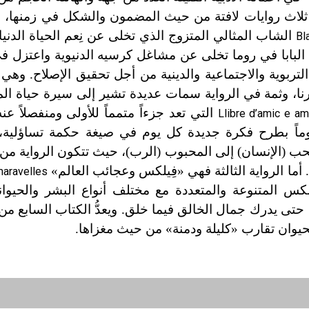
ه ثلاث روايات لافتة من حيث المضمون والشكل في زمنها، 
الشاب المثالي المتزوج الذي تخلى عن نِعم الحياة الدن
Bl
 البابا في روما تخلى عن مشاغل كرسيه الدنيوية واعتزل 
ربوية والاجتماعية والدينية من أجل تحقيق الإصلاح. وهي ر
نكرنا، وثمة في الرواية سمات عديدة تشير إلى سيرة حياة ا
التي تعد جزءاً متمماً للأولى ومنفصلاً ع
Llibre d’amic e am
. فهنا يقوم بلانكرنا في معتزله على مدى 365 يوماً بطرح فكرة جديدة كل يوم في صيغة حكمة 
ما الرواية الثالثة فهي «فِيلكس وعجائب العالم»
maravelles
س المتنوعة والمتعددة مع مختلف أنواع البشر والحيوا
 حتى يدرك جمال الخالق فيما خلق. ويعدُّ الكتاب السابع من 
 الحيوان تقارب «كليلة ودمنة» من حيث مغزاها.