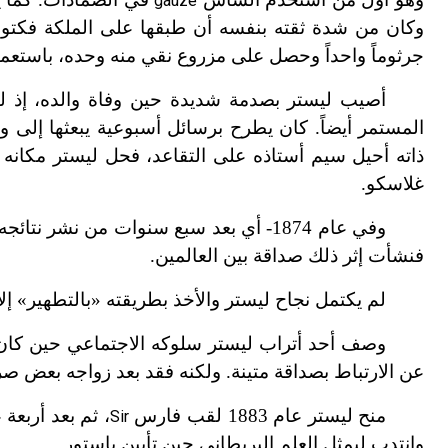
gauze
وكان من شدة ثقته بنفسه أن طبقها على الملكة فكتوري
جرثوماً واحداً وحصل على مزروع نقي منه وحده، باستعما
أصيب ليستر بصدمة شديدة حين وفاة والده، إذ لم
المستمر أيضاً. كان يطرح برسائل أسبوعية يبعثها إلى وا
ذاته أحيل سيم أستاذه على التقاعد، فحل ليستر مكانه 
غلاسكو.
وفي عام 1874- أي بعد سبع سنوات من نشر
فنشأت إثر ذلك صداقة بين العالمين.
لم يكتمل نجاح ليستر والأخذ بطريقته «بالتطهير» إلا في عام 1877 حينما شغل كر
وصف أحد أتراب ليستر سلوكه الاجتماعي حين كان ط
عن الارتباط بصداقة متينة. ولكنه فقد بعد زواجه بعض صر
منح ليستر عام 1883 لقب فارس
، ثم بعد أربعة
Sir
وانتدب ليمثل العِلم البريطاني حين تأبين باستور.