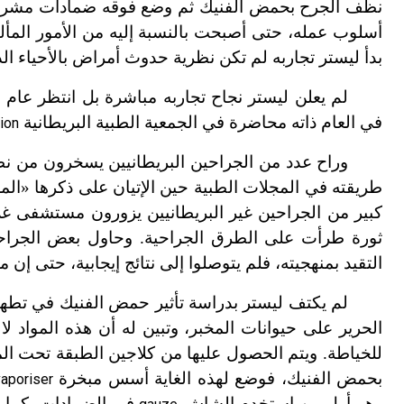
نظف الجرح بحمض الفنيك ثم وضع فوقه ضمادات مشربة 
أسلوب عمله، حتى أصبحت بالنسبة إليه من الأمور المألوف
بدأ ليستر تجاربه لم تكن نظرية حدوث أمراض بالأحياء ال
لم يعلن ليستر نجاح تجاربه مباشرة بل انتظر عام 1867 لينشر النتائج التي توصل إليها في مجلة لانست
في العام ذاته محاضرة في الجمعية الطبية البريطانية
ion
وراح عدد من الجراحين البريطانيين يسخرون من نظ
طريقته في المجلات الطبية حين الإتيان على ذكرها «المع
كبير من الجراحين غير البريطانيين يزورون مستشفى غل
ثورة طرأت على الطرق الجراحية. وحاول بعض الجراحين
التقيد بمنهجيته، فلم يتوصلوا إلى نتائج إيجابية، حتى إن 
لم يكتف ليستر بدراسة تأثير حمض الفنيك في تطهير
الحرير على حيوانات المخبر، وتبين له أن هذه المواد ل
للخياطة. ويتم الحصول عليها من كلاجين الطبقة تحت الم
بحمض الفنيك، فوضع لهذه الغاية أسس مبخرة
vaporiser
وهو أول من استخدم الشاش
في الضمادات. كما ي