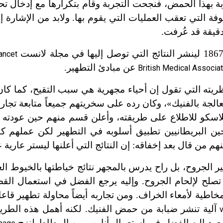
بهذا الحمض، فنجحت التجربة وقام بتكرارها مع إدخال ت
ة التي تعقب العمليات التي يقوم بها. ولابد من الإشارة إل
دقيقة قد عُرفت.
ancet
عن مبادئ التطهير.
British Medical Associat
ريته التي تقول إن أحياء مجهرية هي سبب التقيح، كما كا
الجة بالفنيك»، وكان رده على سخريتهم جميعاً متابعة تجارب
اسكو للاطلاع على طريقته، وأعلن قسم منهم حين عودته إل
 البريطانيين تطبيق أسلوبه في التطهير لكن عملهم كان
منهم من قال بعد إخفاقه: إن النتائج التي أعلنها ليستر عارية
 الجروح، بل راح يدرس بالمجهر نتائج خياطتها بالخيوط ال
ا تصلح لإلحام الجروح. وإليه يرجع الفضل في استعمال ال
خاطية لأمعاء الخراف. ومن تجاربه أيضاً محاولة تطهير قاع
آلية تنشر ضبابة من حمض الفنيك. لكنه أهمل هذه الطريقة
عود إليه الفضل في استعمال أنابيب من المطاط لنزح