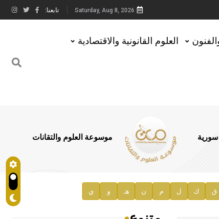
تابعنا:
Saturday, Aug 8, 2026
والفنون
العلوم القانونية والاقتصادية
 سورية
موسوعة العلوم والتقانات
ق
ك
ل
م
ن
هـ
و
ي
متنوع