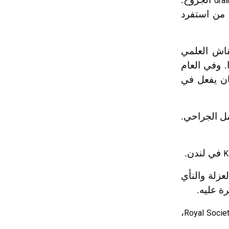
dra
 من استفرد
قاش العلمي
. وفي العام
ان يفعل في
عمل الجراحي.
في لندن.
K
زلة والنأي
ة عليه.
،
Royal Socie