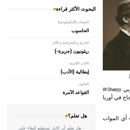
البحوث الأكثر قراءة
التقنيات (التكنولوجية)
الحاسوب
التاريخ و الجغرافية و الآثار
ريئونيون (جزيرة-)
الآداب اللاتينية
إيطالية (الأدب)
القانون
- هل تعلم أن الأبلق نوع من الفنون
ربي
W.Sharpy
الهندسية التي ارتبطت بالعمارة الإسلامية
القواعد الآمرة
لتخدير بنجاح في أوربا
في بلاد الشام ومصر خاصة، حيث يحرص
المعمار على بناء مداميكه وخاصة في
الواجهات
هل تعلم؟
أي الموات
- هل تعلم أن الإبل تستطيع البقاء على