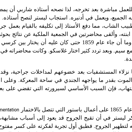
 للعمل مباشرة بعد تخرجه، لذا نصحه أستاذه شاربي أن يمض
ه الجميع، ويعمل في أدنبره. استجاب ليستر لنصح أستاذه. 
بيب الشاب، مما دفع الأستاذ إلى تكليفه بالقيام بعمل ج
ته، وألقى محاضرتين في الجمعية الملكية عن نتائج بحوثه 
1857 عن الالتهابات، والثانية عام 1858 عن تخـثر الدم. وما أن جاء عام 1859 حتى كان عليه 
مع سيم. وبعد تردد كثير اختار غلاسكو. وكانت محاضراته في
دة.
 نزلاء المستشفيات بعد خضوعهم لمداخلات جراحية، وقد ا
 الموت بقدر ما يواجهه الجندي في ساحة المعركة. وعلى ا
ة للالتهاب، فإن السبب الأساسي لسيرورته التي تقضي على
لاختمار
mentation
 ليستر في أن تقيح الجروح قد يعود إلى أسباب مشابهة، ث
 لتطهير الجروح. فطبق أول تجربة لفكرته على كسر مفتوح