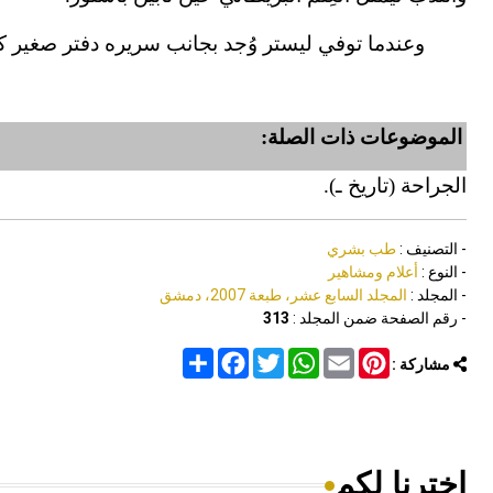
وعندما توفي ليستر وُجد بجانب سريره دفتر صغير 
الموضوعات ذات الصلة:
الجراحة (تاريخ ـ).
- التصنيف :
طب بشري
- النوع :
أعلام ومشاهير
- المجلد :
المجلد السابع عشر، طبعة 2007، دمشق
- رقم الصفحة ضمن المجلد :
313
Share
Facebook
Twitter
WhatsApp
Email
Pinterest
مشاركة :
اخترنا لكم