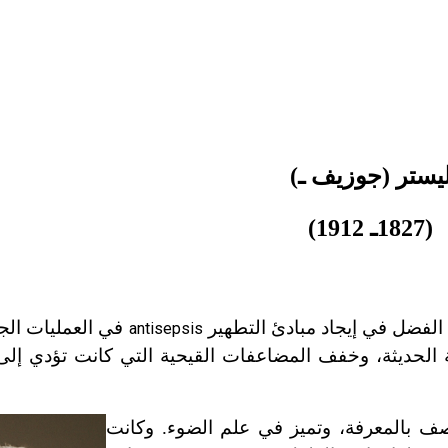
يستر (جوزيف ـ)
(1827ـ 1912)
 الفضل في إيجاد مبادئ التطهير
في العمليات الج
antisepsis
احة الحديثة، وخفف المضاعفات القيحية التي كانت تؤدي إل
صف بالمعرفة، وتميز في علم الضوء. وكانت