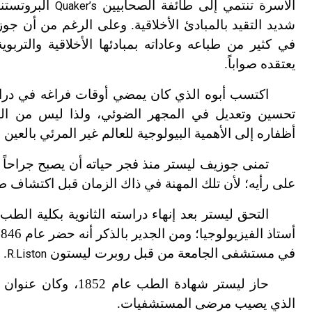
الأسرة تنتمي إلى طائفة الصحابيين
البروتستن
Quaker’s
شديد التقيد بالمبادئ الأخلاقية. وعلى الرغم من أن جو
في كثير من طباعه وعاداته بمبادئها الأخلاقية والتربو
يعتقده صواباً.
اكتسب أبوه الذي كان يمضي أوقات فراغه في درا
تحسين وتعديل في المجهر الضوئي، ولذا ليس من ال
أظفاره إلى الأهمية البيولوجية للعالم غير المرئي بالعين
تمنى جوزيف ليستر منذ فجر حياته أن يصبح جراحاً 
على رأيه؛ لأن تلك المهنة في ذاك الزمان قبل اكتشاف طرق
التحق ليستر بعد إنهاء دراسته الثانوية بكلية الطب
في مستشفى الجامعة من قبل روبرت ليستون
.
R.Liston
حاز ليستر شهادة الطب عام 1852، وكان عنوان رسالته الجامعية (أطروحته) «موات
الذي يصيب مرضى المستشفيات.