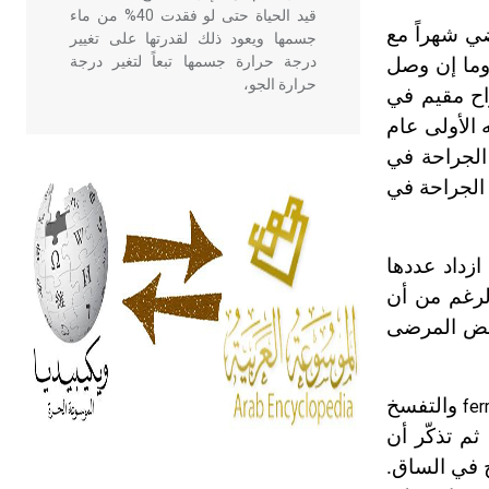
قيد الحياة حتى لو فقدت 40% من ماء
ي شهراً مع
جسمها ويعود ذلك لقدرتها على تغيير
درجة حرارة جسمها تبعاً لتغير درجة
وما إن وصل
حرارة الجو،
راح مقيم في
الأولى عام
أن يختار بين كرسي الجراحة في
- هل تعلم أن أبقراط كتب في الطب
أربعة مؤلفات هي: الحكم، الأدلة، تنظيم
 الجراحة في
التغذية، ورسالته في جروح الرأس.
ويعود له الفضل بأنه حرر الطب من
الدين والفلسفة.
زداد عددها
لرغم من أن
- هل تعلم أن المرجان إفراز حيواني
 بعض المرضى
يتكون في البحر ويتركب من مادة
كربونات الكلسيوم، وهو أحمر أو شديد
الحمرة وهو أجود أنواعه، ويمتاز بكبر
والتفسخ
fer
الحجم ويسمى الش
م تذكّر أن
 في الساق.
هل تعلم أن الأبسيد كلمة فرنسية اللفظ