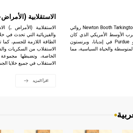
الاستقلابية (الأمراض-
تاركنغتون (نيوتن بوث ـ) (1869ـ 1946) نيوتن بوث تاركنغتون Newton Booth Tarkington روائي
رب الأوسط الأمريكي الذي كان
والفيزيائية التي تحدث في خلا
مسرحاً لحوادث العديد من كتاباته. درس في جامعات بردو Purdue في إنديانا، وبرنستون
الطاقة اللازمة للجسم، كما تس
ية المتوسطة والحياة السياسية، مما
الاستقلاب من السكريات والدس
الخاصة، وتضبطها مجموعة م
الاستقلاب في جميع خلايا الجس
اقرأ المزيد
ربية