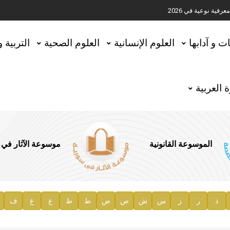
ية نوعية في 2026
تحقيق المخطوطات في العاصمة القطرية الدوحة
ات و آدابها
العلوم الإنسانية
العلوم الصحية
التربية 
 العربية
الموسوعة القانونية
موسوعة الآثار في
ذ
ر
ز
س
ش
ص
ض
ط
ظ
ع
غ
ف
ية