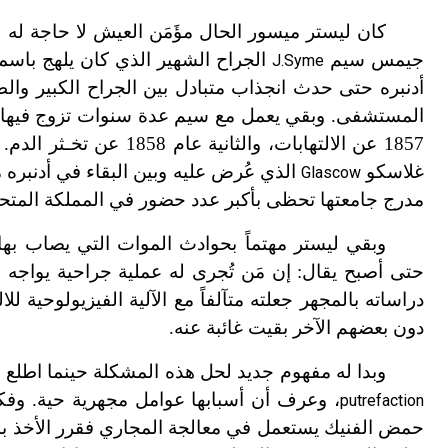
كان ليستر ميسور الحال مؤَمَن العيش لا حاجة له
جيمس سيم
الجراح الشهير الذي كان يلهج باسم
J.Syme
أدنبره حتى حدث انجذاب متبادل بين الجراح الكبير والط
المستشفى. وبقي يعمل مع سيم عدة سنوات تزوج فيها ابن
غلاسكو
الذي عُرض عليه وبين البقاء في أدنبره 
Glascow
مدرج جامعتها تحظى بأكبر عدد حضور في المملكة المتح
وبقي ليستر مهتماً بحوادث الموات التي يصاب بها
حتى أصبح يقال: إن مَن تُجرى له عملية جراحية يواجه
دراساته بالمجهر جعلته متآلفاً مع الآلية الفيزيولوحي
دون بعضهم الآخر بقيت غائبة عنه.
وبدا له مفهوم جديد لحل هذه المشكلة حينما اطلع عام 1865 على أعمال باستور التي تتصل با
، وعرف أن أسبابها عوامل مجهرية حية. وفكر
putrefaction
حمض الفنيك يستعمل في معالجة المجاري فقرر الأخذ به