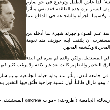
تية؛ لذا عاش الطفل وترعرع في جو صارم
زيف ليستر ترك هذه الطائفة فقد بقي متأثراً
ية ولاسيما الجرأة والشجاعة في الدفاع عما
سة علم الضوء وأجهزته شهرة لما أدخله من
مستغرب أن يلتفت ابنه جوزيف منذ نعومة
 المجردة ويكشفه المجهر.
في المستقبل، ولكن والده لم يقره في البدء
 التخدير والتطهير كانت تعد غير لائقة ولا يرغب كثير فيها.
 في جامعة لندن، وتأثر منذ بداية حياته الجامعية بوليم شا
أستاذ الفيزيولوجيا؛ ومن الجدير بالذكر أنه حضر عام 1846، وهو مازال طالباً، أول عملية جراحية طُبّق فيها ا
المستشفى» 
gangrene