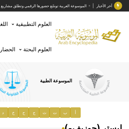
آخر الأخبار
الموسوعة العربية توسّع حضورها الرقمي وتطلق مشاريع معرف
فوز الأستاذ الدكتور وليد محمد السراقبي بجائزة كتارا ل
العلوم التطبيقية
اللغ
جائزة مجمع الملك سلمان العالمي للغة العربية 2025
الأستاذ إياد خالد الطباع مدير عام لهيئة الموسوعة العربية
العلوم البحتة
الحضارة
السيد محمد ياسين صالح وزيرا للثقافة
صدور المجلد الثامن من موسوعة الآثار في سورية
توصيات مجلس الإدارة
الموسوعة الطبية
صدور المجلد السابع من موسوعة الآثار في سورية
صدور المجلد الثامن عشر من الموسوعة الطبية
إعلان..
أ
ب
ت
ث
ج
ح
خ
د
دار الفكر الموزع الحصري لمنشورات هيئة الموسوعة العرب
ليستر (جوزيف-)