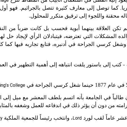
inage
ا. كما توصل إلى معارف كثيرة تتصل بالجراثيم. فهو أول
له محقنة واللجوء إلى ترقيق متكرر للمحلول.
 تكن العلاقة بينهما أبوية فحسب بل كانت ضرباً من الن
لده المشكلات التي تعترضه، فيتبادلان الرأي لإيجاد حل لها
وشغل كرسي الجراحة في أدنبره، فتابع تجاربه فيها كما ك
 نتائجه - كتب إلى باستور يلفت انتباهه إلى أهمية التطهير في ال
سي الجراحة في
ing’s College
الباً في الجامعة بأنه اتسم بلطف المعشر مع ميل إلى الع
امته من دون أن يؤثر ذلك في اندفاعه للعمل وشغفه بالمثابر
 عشر عاماً لقب لورد
، وانتخب رئيساً للجمعية الملكية
ty
Lord