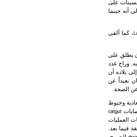
حسينات على
تم اعتمادها مصطلحاً أثرياً يستخدم في
ى أنه حينما
العمارة عموماً وفي العمارة الدينية
الخاصة بالكنائس خصوصاً، وفي
الإنكليزية أب
، كما ألقى
L
- هل تعلم أن أبجر Abgar اسم معروف
جيداً يعود إلى عدد من الملوك الذين
ن يطلق على
حكموا مدينة إديسا (الرها) من أبجر الأول
ه. وراح عدد
وحتى التاسع، وهم ينتسبون إلى أسرة
أوسروين
ى بلاده أن
 بعيداً عن
 عن الصحة.
- هل تعلم أن الأبجدية الكنعانية تتألف من
/22/ علامة كتابية sign تكتب منفصلة
عادية وخيوط
غير متصلة، وتعتمد المبدأ الأكوروفوني،
حيث تقتصر القيمة الصوتية للعلامة الك
قصابات
catgut
ات العمليات
 فيما بعد.
الجروح.