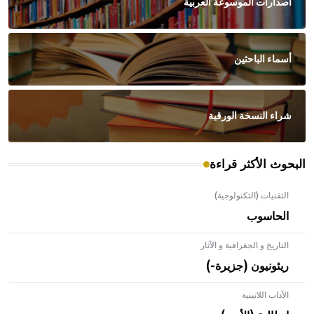
اصدارات الموسوعة العربية
أسماء الباحثين
شراء النسخة الورقية
البحوث الأكثر قراءة
التقنيات (التكنولوجية)
الحاسوب
التاريخ و الجغرافية و الآثار
ريئونيون (جزيرة-)
الآداب اللاتينية