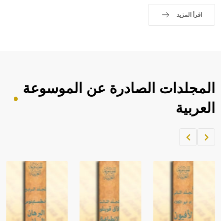
اقرأ المزيد
- هل تعلم أن الأبجدية الكنعانية تتألف من /22/ علامة كتابية
sign تكتب منفصلة غير متصلة، وتعتمد المبدأ الأكوروفوني،
حيث تقتصر القيمة الصوتية للعلامة الك
المجلدات الصادرة عن الموسوعة
العربية