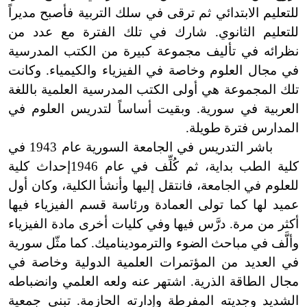
للتعليم الابتدائي ثم ترقى في سلك التربية فأصبح مديراً
للتعليم الثانوي. شارك في تلك الفترة مع عدد من
نظرائه في تأليف مجموعة كبيرة من الكتب المدرسية
في مجال العلوم وخاصة في الفيزياء والكيمياء. وكانت
تلك المجموعة هي أولى الكتب المدرسية العلمية باللغة
العربية في سورية. وبقيت أساساً لتدريس العلوم في
المدارس فترة طويلة.
باشر التدريس في الجامعة السورية عام 1943 في
كلية الطب بداية، ثم كُلِّف في عام 1946إحداث كلية
للعلوم في الجامعة، فانتقل إليها وأنشأ الكلية، وكان أول
عميد لها كما تولى العمادة ورئاسة قسم الفيزياء فيها
أكثر من مرة. درَّس فيها وفي كليات أخرى مادة الفيزياء
وألَّف في مباحث الضوء والترموديناميك. كما مثّل سورية
في العديد من المؤتمرات العلمية الدولية وخاصة في
مجال الطاقة الذرية. اشتهر عنه ولعه العلمي وانضباطه
الشديد وجديته المفرطة وإدارته الحازمة. تبنى جمعية