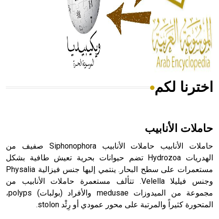
- هل تعلم أن المرجان إفراز حيواني يتكون في البحر ويتركب
من مادة كربونات الكلسيوم، وهو أحمر أو شديد الحمرة وهو
أجود أنواعه، ويمتاز بكبر الحجم ويسمى الش
اخترنا لكم
هل تعلم أن الأبسيد كلمة فرنسية اللفظ تم اعتمادها مصطلحاً
أثرياً يستخدم في العمارة عموماً وفي العمارة الدينية الخاصة
بالكنائس خصوصاً، وفي الإنكليزية أب
حاملات الأنابيب
حاملات الأنابيب حاملات الأنابيب Siphonophora صفيف من
الهدريات Hydrozoa تضم حيوانات بحرية تعيش طافية بشكل
مستعمرات على سطح البحار. ينتمي إليها جنس فيزالية Physalia
- هل تعلم أن أبجر Abgar اسم معروف جيداً يعود إلى عدد من
الملوك الذين حكموا مدينة إديسا (الرها) من أبجر الأول وحتى
وجنس فيليلا Velella. تتألف مستعمرة حاملات الأنابيب من
التاسع، وهم ينتسبون إلى أسرة أوسروين
مجموعة من الميدوزات medusae والأفراد (بولبات) polyps،
المتحورة كثيراً والمرتبة على محور عمودي أو رِئْد stolon.