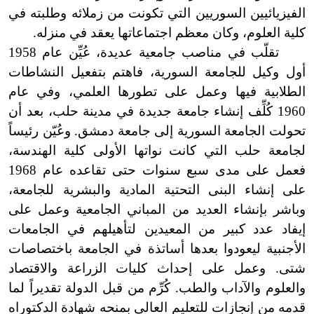
الفيزيائيين السوريين التي تكونت من زملائه وطلبته في
كلية العلوم، وكان معظم اجتماعاتها يعقد في منزله.
تقلّب في مناصب جامعية عديدة، عُيِّن عام 1958
أول وكيل للجامعة السورية، فاهتم بتفعيل النشاطات
الطلابية فيها وعمل على تطورها العلمي، وفي عام
1960 كُلِّف إنشاء جامعة جديدة في مدينة حلب، بعد أن
تحولت الجامعة السورية إلى جامعة دمشق. وعُيّن رئيساً
لجامعة حلب التي كانت نواتها الأولى كلية الهندسة،
فعمل على مدى سبع سنوات حتى تقاعده عام 1968
على إنشاء البنى التحتية المادية والبشرية للجامعة،
وباشر بإنشاء العديد من المباني الجامعية وعمل على
إيفاد عدد كبير من المعيدين لتأهيلهم في الجامعات
الأجنبية ليعودوا بعدها أساتذة في الجامعة باختصاصات
شتى. وعمل على إحداث كليات الزراعة والاقتصاد
والعلوم والآداب والطب. كُرِّم من قبل الدولة تقديراً لما
قدمه من إنجازات للتعليم العالي بمنحه شهادة الدكتوراه