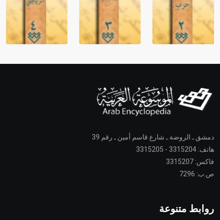
دمشق ـ الروضة ـ شارع قاسم أمين ـ رقم 39
هاتف: 3315204 - 3315205
فاكس: 3315207
ص.ب: 7296
روابط متنوعة