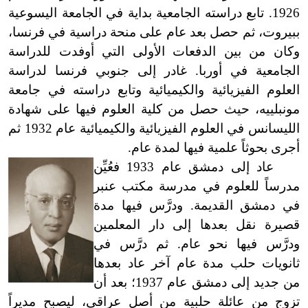
1926. تابع دراسته الجامعية بداية في الجامعة اليسوعية
ببيروت، ثم حصل بعد عام على منحة دراسية في فرنسا،
وكان من بين الدفعات الأولى التي أوفدت للدراسة
الجامعية في أوربا. غادر إلى جنوبي فرنسا لدراسة
العلوم الفيزيائية والكيميائية وتابع دراسته في جامعة
مونبلييه، حيث حصل من كلية العلوم فيها على شهادة
الليسانس في العلوم الفيزيائية والكيميائية عام 1932 ثم
أجرى بحوثاً علمية فيها لمدة عام.
عاد إلى دمشق عام 1933 فعُيِّن
مدرساً للعلوم في مدرسة مكتب عنبر
في دمشق القديمة. ودرَّس فيها مدة
قصيرة نقل بعدها إلى دار المعلمين
ودرَّس فيها نحو عام. ثم درَّس في
ثانويات حلب مدة عام آخر عاد بعدها
من جديد إلى دمشق عام 1937؛ بعد أن
تزوج من عائلة حلبية من أصل عراقي، ليصبح مديراً