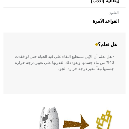
إيطالية (الأدب)
القانون
- هل تعلم أن الأبلق نوع من الفنون الهندسية التي ارتبطت
بالعمارة الإسلامية في بلاد الشام ومصر خاصة، حيث يحرص
القواعد الآمرة
المعمار على بناء مداميكه وخاصة في الواجهات
هل تعلم؟
- هل تعلم أن الإبل تستطيع البقاء على قيد الحياة حتى لو فقدت
40% من ماء جسمها ويعود ذلك لقدرتها على تغيير درجة حرارة
جسمها تبعاً لتغير درجة حرارة الجو،
- هل تعلم أن أبقراط كتب في الطب أربعة مؤلفات هي:
الحكم، الأدلة، تنظيم التغذية، ورسالته في جروح الرأس. ويعود
له الفضل بأنه حرر الطب من الدين والفلسفة.