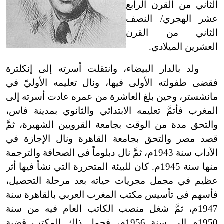
الثاني من القرن الرابع
عشر الهجري/ النصف
الثاني من القرن
العشرين الميلادي.
ولد بالدار البيضاء، وانتقلت أسرته إلى إنكلترة
فقضى طفولته الأولى فيها، ونال تعليمه الأوليّ في
مانشستر، وحين بلغ العاشرة من عمره عادت أسرته إلى
المغرب فأتمَّ تعليمه الابتدائي والثانوي بمدينة فاس،
والتحق مدة من الوقت بجامعة القرويين الشهيرة، ثمَّ
قصد مصر والتحق بجامعة القاهرة ونال الإجازة في
الآداب سنة 1943م، ثمَّ نال دبلوماً في الصحافة والترجمة
منها سنة 1945م. كان للبيئة المتحررة التي نشأ فيها أثر
عظيم في مجمل مجريات حياته بعد مرحلة التحصيل،
فأسهم في تأسيس مكتب المغرب العربي بالقاهرة سنة
1947م، ثمَّ شغل منصب الكاتب العام فيه من سنة
1950م إلى سنة 1956م، فحمل ذلك المكتب قضية