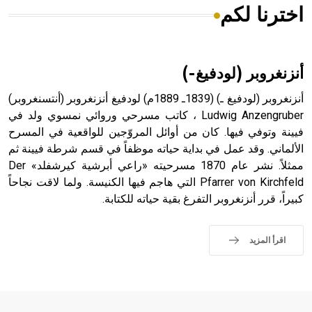
اخترنا لكم
هل تعلم أن الأبسيد كلمة فرنسية اللفظ تم اعتمادها مصطلحاً
أثرياً يستخدم في العمارة عموماً وفي العمارة الدينية الخاصة
بالكنائس خصوصاً، وفي الإنكليزية أب
أنزنغروبر (لودفيغ-)
أنزنغروبر (لودفيغ ـ) (1839ـ 1889م) لودفيغ أنزنغروبر (أنتسنغروبر)
Ludwig Anzengruber ، كاتب مسرحي وروائي نمسوي ولد في
فيينة وتوفي فيها. كان من أوائل المروّجين للواقعية في المسرح
- هل تعلم أن أبجر Abgar اسم معروف جيداً يعود إلى عدد من
الملوك الذين حكموا مدينة إديسا (الرها) من أبجر الأول وحتى
الألماني. وقد عمل في بداية حياته موظفاً في قسم شرطة فيينة ثم
التاسع، وهم ينتسبون إلى أسرة أوسروين
ممثلاً. نشر عام 1870 مسرحيته «راعي أبرشية كيرشفلد» Der
Pfarrer von Kirchfeld التي هاجم فيها الكنيسة. ولما لاقت نجاحاً
كبيراً، قرر أنزنغروبر التفرغ بقية حياته للكتابة.
- هل تعلم أن الأبجدية الكنعانية تتألف من /22/ علامة كتابية
اقرأ المزيد
sign تكتب منفصلة غير متصلة، وتعتمد المبدأ الأكوروفوني،
حيث تقتصر القيمة الصوتية للعلامة الك