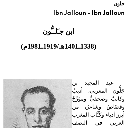
جلون
هيئة الموسوعة العربية تطلق موسوعات جديدة في عام 2026
Ibn Jalloun - Ibn Jalloun
ابن جـَلــُّون
(1338ـ1401هـ/1919ـ1981م)
عبد المجيد بن
جَلُّون المغربي، أديبٌ
وكاتبٌ وصحفيٌّ ومؤرِّخٌ
وقصّاصٌ وشاعرٌ، من
أبرز أدباء وكُتَّاب المغرب
العربي في النصف