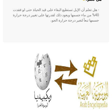
- هل تعلم أن الإبل تستطيع البقاء على قيد الحياة حتى لو فقدت
40% من ماء جسمها ويعود ذلك لقدرتها على تغيير درجة حرارة
جسمها تبعاً لتغير درجة حرارة الجو،
- هل تعلم أن أبقراط كتب في الطب أربعة مؤلفات هي:
الحكم، الأدلة، تنظيم التغذية، ورسالته في جروح الرأس. ويعود
له الفضل بأنه حرر الطب من الدين والفلسفة.
- هل تعلم أن المرجان إفراز حيواني يتكون في البحر ويتركب
من مادة كربونات الكلسيوم، وهو أحمر أو شديد الحمرة وهو
أجود أنواعه، ويمتاز بكبر الحجم ويسمى الش