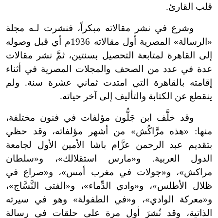
قلب القارئ.
وشرع في نشر مقالاته مبكراً، فنشرت لـه مجلة
«الرسالة» المصرية أول مقالاته 1936م أي قبل وصوله
إلى القاهرة لمتابعة التحصيل بسنتين، ثمَّ نشر مقالات
عدة في عدد من الصحف والمجلات المصرية في أثناء
إقامته بالقاهرة التي امتدت ثماني عشرة سنة. ولم
ينقطع عن الكتابة والتأليف إلى آخر حياته.
وقد خلَّف ابن جَلُّون مؤلفات في فنون مختلفة،
منها: «هذه مرَّاكُش» من أشهر مؤلفاته، وقد حظي
بتقديم عبد الرحمن عزَّام باشا الأمين الأول لجامعة
الدول العربية. و«مارس استقلالك»، و«سلطان
مراكش»، و«جولات في مغرب أمس»، و«صراع في
ظلال الأطلس»، و«وادي الدِّماء»، و«الفتى النَّسَّاج»،
و«معركة الوادي»، و«في الطفولة» وهو في سيرته
الذاتية، وقد نُشرَ أول مرة على حلقات في رسالة