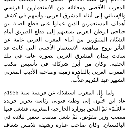
المغرب الأقصى ومعاناته من الاستعمارين الفرنسي
والإسباني إلى أبناء المشرق العربي، وأسهم في كشف
أهداف المستعمرين الذين عملوا على قطع الصلة بين
جناحي الوطن العربي بسعيهم إلى قطع الطريق أمام
الشبّان المتنوّرين من أبناء المغرب العربي عامة عن
التأثر بروح مناهضة الاستعمار الأجنبي التي كانت قد
سادت بلدان المشرق العربي بصورة عامة في تلك
الحقبة. وكان من أبرز شركائه في تأسيس مكتب
المغرب العربي بالقاهرة زميله وصاحبه الأديب المغربي
الشهير عبد الكريم غلاَّب.
ولما نال المغرب استقلاله عن فرنسة سنة 1956م
عاد ابن جَلُّون إلى وطنه فتولى رئاسة تحرير جريدة
«العَلَمْ» ثمَّ التحق بوزارة الخارجية المغربية، فشغل فيها
منصب وزير مفوّض، ثمَّ شغل منصب سفير لبلاده في
الباكستان. وكان صاحب عبارة رشيقة تلامس شغاف