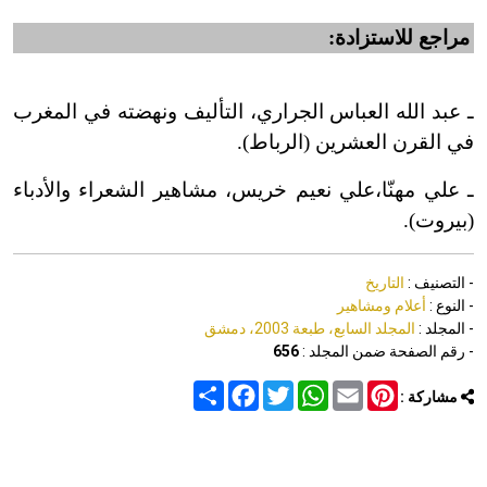
مراجع للاستزادة:
ـ عبد الله العباس الجراري، التأليف ونهضته في المغرب
في القرن العشرين (الرباط).
ـ علي مهنّا،علي نعيم خريس، مشاهير الشعراء والأدباء
(بيروت).
- التصنيف :
التاريخ
- النوع :
أعلام ومشاهير
- المجلد :
المجلد السابع، طبعة 2003، دمشق
- رقم الصفحة ضمن المجلد :
656
Share
Facebook
Twitter
WhatsApp
Email
Pinterest
مشاركة :