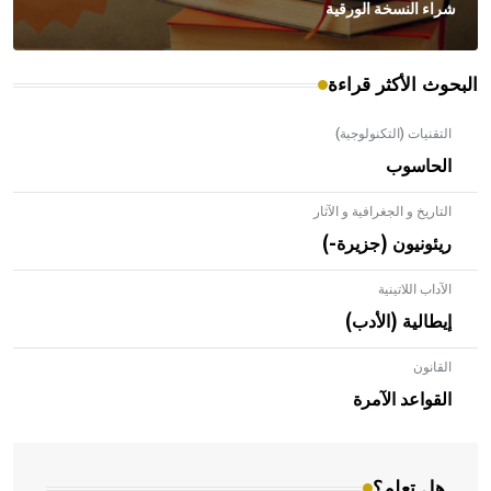
شراء النسخة الورقية
البحوث الأكثر قراءة
التقنيات (التكنولوجية)
الحاسوب
التاريخ و الجغرافية و الآثار
ريئونيون (جزيرة-)
الآداب اللاتينية
إيطالية (الأدب)
القانون
- هل تعلم أن الأبلق نوع من الفنون الهندسية التي ارتبطت
بالعمارة الإسلامية في بلاد الشام ومصر خاصة، حيث يحرص
القواعد الآمرة
المعمار على بناء مداميكه وخاصة في الواجهات
هل تعلم؟