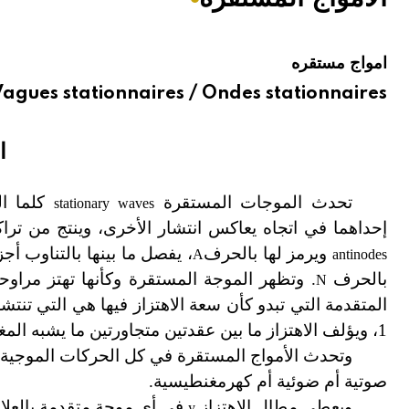
هيئة الموسوعة العربية تطلق موسوعات جديدة في عام 2026
امواج مستقره
agues stationnaires / Ondes stationnaires
ا
تحدث الموجات المستقرة
كلما ا
stationary waves
إحداهما في اتجاه يعاكس انتشار الأخرى، وينتج من ترا
ويرمز لها بالحرف
، يفصل ما بينها بالتناوب أج
A
antinodes
بالحرف
. وتظهر الموجة المستقرة وكأنها تهتز مرا
N
المتقدمة التي تبدو كأن سعة الاهتزاز فيها هي التي تن
1، ويؤلف الاهتزاز ما بين عقدتين متجاورتين ما يشبه المغزل.
وتحدث الأمواج المستقرة في كل الحركات الموجية س
صوتية أم ضوئية أم كهرمغنطيسية.
ويعطى مطال الاهتزاز
في أي موجة متقدمة بالعلاقة
y