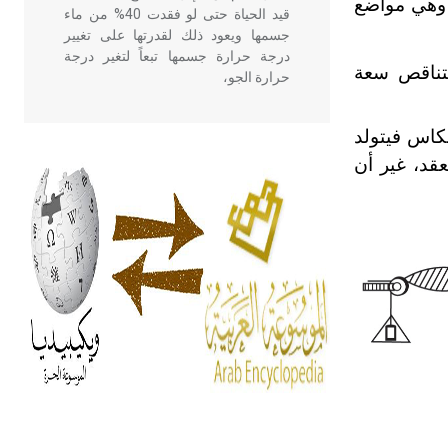
هي مواضع
قيد الحياة حتى لو فقدت 40% من ماء
جسمها ويعود ذلك لقدرتها على تغيير
درجة حرارة جسمها تبعاً لتغير درجة
تناقص سعة
حرارة الجو،
عكاس فيتولد
- هل تعلم أن أبقراط كتب في الطب
قد، غير أن
أربعة مؤلفات هي: الحكم، الأدلة، تنظيم
التغذية، ورسالته في جروح الرأس.
ويعود له الفضل بأنه حرر الطب من
الدين والفلسفة.
- هل تعلم أن المرجان إفراز حيواني
يتكون في البحر ويتركب من مادة
كربونات الكلسيوم، وهو أحمر أو شديد
الحمرة وهو أجود أنواعه، ويمتاز بكبر
الحجم ويسمى الش
هل تعلم أن الأبسيد كلمة فرنسية اللفظ