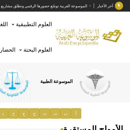
آخر الأخبار
الموسوعة العربية توسّع حضورها الرقمي وتطلق مشاريع معرف
فوز الأستاذ الدكتور وليد محمد السراقبي بجائزة كتارا ل
العلوم التطبيقية
اللغ
جائزة مجمع الملك سلمان العالمي للغة العربية 2025
الأستاذ إياد خالد الطباع مدير عام لهيئة الموسوعة العربية
العلوم البحتة
الحضارة
السيد محمد ياسين صالح وزيرا للثقافة
صدور المجلد الثامن من موسوعة الآثار في سورية
توصيات مجلس الإدارة
الموسوعة الطبية
صدور المجلد السابع من موسوعة الآثار في سورية
صدور المجلد الثامن عشر من الموسوعة الطبية
إعلان..
أ
ب
ت
ث
ج
ح
خ
د
دار الفكر الموزع الحصري لمنشورات هيئة الموسوعة العرب
الأمواج المستقرة