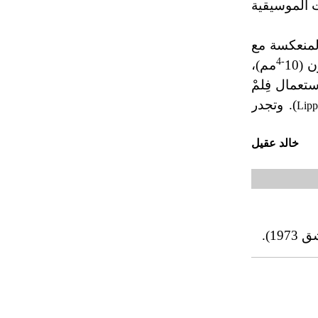
 الموسيقية
المنعكسة مع
-4
(10
مم)،
 باستعمال فِلمْ
). وتجدر
Lip
خالد عقيل
1).