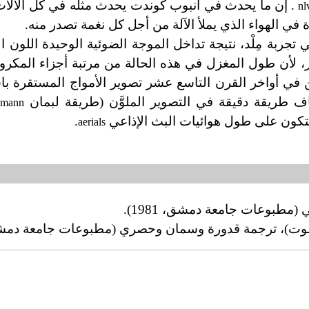
. إن ما يحدث في أنبوب كوندت يحدث مثله في كل الآلات
n
l
 في الهواء الذي يملأ الآلة من أجل كل نغمة تصدر منه.
جربة مِلْد، نتيجة تداخل الموجة الضوئية الوحيدة اللون 
، لأن طول المغزل في هذه الحالة من مرتبة أجزاء المكرون 
(0.4-0.7 مكرون). وقد أمكن في أواخر القرن التاسع عشر تصوير الأمواج المستقرة
ف طريقة دقيقة في التصوير الملوَّن (طريقة لبمان
pmann
 تتكون على طول هوائيات البث الإذاعي
.
aerials
الصوت)، ترجمة قدورة وسمان وحصري (مطبوعات جامعة دمشق 973