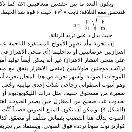
ويكون البعد ما بين عقدتين متعاقبتين
/2، كما ذكر من قبل؛ وبزيادة الوزن أو إنقاصه يتغير عدد المغازل
l
فتتحقق معه العلاقة: ثابت =
2
، حيث
قوة شد الخيط. وت
F
FP
حيث يدل
على تردد الرنانة.
n
إن تجربة مِلْد تظهِر الأمواج المستقرة الناجمة عن
اهتزازتين عرضانيتين أو تداخلهما (أي منحى الاهتزاز في
على منحى انتشار الاهتزاز) غير أنه يمكن أيضاً توليد أم
تراكب موجتين طولانيتين (منحى الاهتزاز يتفق مع منح
الموجات الصوتية. وأشهر تجربة في هذا المجال تجربة أنب
وهو أنبوب أسطواني زجاجي سُدَّتْ إحدى نهايتيه وجُعل عند
صغيرة من مسحوق خفيف مثل ذرات الليكوبوديوم أو الفلي
لحدوث عدد صحيح من المغازل حين يصدر الصوت، اهتزت 
(الشكل 3). ويمكن أن يكون المنبع الصوتي قضيباً ثُبِّت في منتصفه
الصوت بِدلْك هذا القضيب بقماش مقلّف أو مصمَّغ. كذل
كوارتز تولّد صوتاً تردده فوق الصوتي. ويستفاد من ت