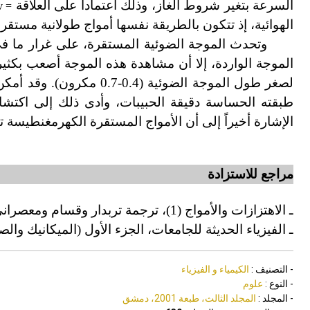
السرعة بتغير شروط الغاز، وذلك اعتماداً على العلاقة
v =
الهوائية، إذ تتكون بالطريقة نفسها أمواج طولانية مستقرة
وتحدث الموجة الضوئية المستقرة، على غرار ما في ت
الموجة الواردة، إلا أن مشاهدة هذه الموجة أصعب بكثير
لصغر طول الموجة الضوئية 
طبقته الحساسة دقيقة الحبيبات، وأدى ذلك إلى اكتشا
الإشارة أخيراً إلى أن الأمواج المستقرة الكهرمغنطيسة
مراجع للاستزادة
ـ الاهتزازات والأمواج (1)، ترجمة تربدار وقسام ومعصراني (مطبوعات جامعة دمشق، 1981).
ـ الفيزياء الحديثة للجامعات، الجزء الأول (الميكانيك و
- التصنيف :
الكيمياء و الفيزياء
- النوع :
علوم
- المجلد :
المجلد الثالث، طبعة 2001، دمشق