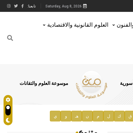
تابعنا:
Saturday, Aug 8, 2026
والفنون
العلوم القانونية والاقتصادية
 سورية
موسوعة العلوم والتقانات
ق
ك
ل
م
ن
هـ
و
ي
متنوع