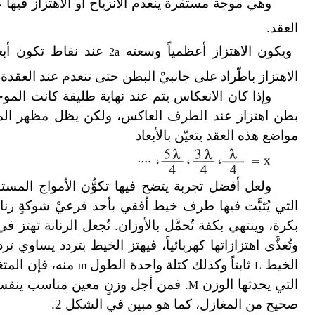
وهي موجة مستقرة ينعدم الانزياح أو الاهتزاز فيها عن
العقد.
ويكون الاهتزاز أعظمياً وسعته
عند نقاط تكون أبع
2a
الاهتزاز باطّراد على جانبيْ البطن حتى تنعدم عند العقدة.
وإذا كان الانعكاس يتم عند نهاية طليقة كانت المو
بطن اهتزاز عند الطرف العاكس، ولكن يظل مظهر المو
مواضع هذه العقد يتعيّن بالأبعاد
ولعل أفضل تجربة يتضح فيها تكوُّن الأمواج المست
التي يُثبَّت فيها طرف خيط أفقي بأحد فرعيْ شوكةٍ رنا
بكرة، وينتهي بكفة تُحمَّل بالأوزان. تُجعل الرنانة تهتز 
وتُغذَّى اهتزازاتها كهربائياً، فيهتز الخيط بتردد يساوي ت
الخيط
ثابتاً وكذلك كتلة واحدة الطول
منه، فإن المتغ
m
L
التي يحدثها الوزن
. فمن أجل وزنٍ معين مناسب ينقسم
M
صحيح من المغازل، كما هو مبين في الشكل 2.