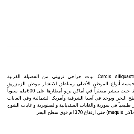
الزمزريق الزمزريق Cercis siliquastrum L. نبات حراجي تزييني من الفصيلة القرنية
يوجد منه خمسة أنواع. الموطن الأصلي ومناطق الانتشار موطن الزمزريق
منطقة شرقي البحر المتوسط حيث ينتشر مبعثراً في أماكن تربو أمطارها على 600ملم سنوياً
1500م فوق سطح البحر. ويوجد في آسيا الشرقية وأمريكا الشمالية وفي الغابات
 طبيعياً في سورية والغابات السنديانية والصنوبرية و غابات الشوح
 سطح البحر.