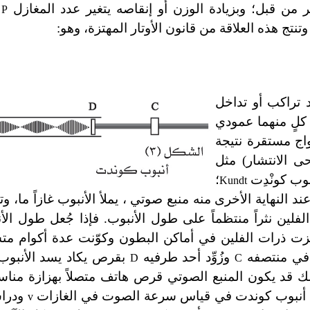
P
نتج هذه العلاقة من قانون الأوتار المهتزة، وهو:
د تراكب أو تداخل
 كلٍ منهما عمودي
واج مستقرة نتيجة
ى الانتشار) مثل
وب كونْدِت
؛
Kundt
 النهاية الأخرى منه منبع صوتي ، يملأ الأنبوب غازاً ما، وتن
ن نثراً منتظماً على طول الأنبوب. فإذا جُعل طول الأنب
ذرات الفلين في أماكن البطون وكوّنت عدة أكوام متساو
وزُوِّد أحد طرفيه
بقرص يكاد يسد الأنبوب،
D
C
ك قد يكون المنبع الصوتي قرص هاتف متصلاً بهزازة مناسبة
جربة أنبوب كوندت في قياس سرعة الصوت في الغازات
ودراس
v