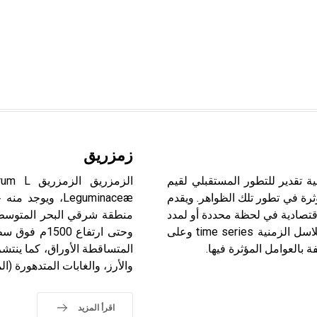
زمزريق
تصادي التنبؤ الاقتصادي economic forecasting عملية تقدير للتطور المستقبلي لقيم
ؤثرة في تطور تلك الظواهر. ويقدم
Leguminaceæ، و
اقتصادية في لحظة محددة أو لمدد
زمنية أطول. ويعتمد التنبؤ الاقتصادي بصورة أساسية على السلاسل الزمنية time series وعلى
وحتى ارتفاع 
ة بالعوامل المؤثرة فيها.
المتساقطة الأوراق، كما ينتشر
والأرز، والغابات المتدهورة (الماكي maquis) حتى ارتفاع 1370م فوق
اقرأ المزيد