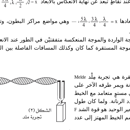
د نقاطٍ تبعد عن نهاية الانعكاس بالأبعاد
و
ادها
وهي مواضع مراكز البطون، وت
جة الواردة والموجة المنعكسة متفقتيْن في الطور عند الان
جة المستقرة كما كان وكذلك المسافات الفاصلة بين الع
قرة هي تجربة مِلْد
Melde
نة ويمر طرفه الآخر على
في مستوٍ متعامد مع الخيط
ردد الرنانة. ولما كان طول
ير الوحيد هو قوة الشد
F
 الخيط المهتز إلى عدد