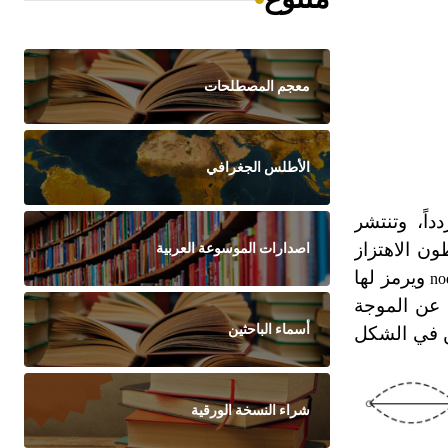
معجم المصطلحات
الأطلس الجغرافي
داً، وتنتشر
ن الاهتزاز
اصدارات الموسوعة العربية
ويرمز لها
no
 عن الموجة
أسماء الباحثين
ين في الشكل
شراء النسخة الورقية