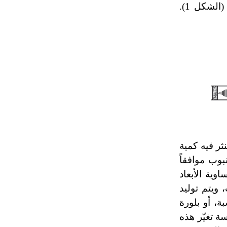
(الشكل 1).
تم اعتمادها مصطلحاً أثرياً يستخدم في
العمارة عموماً وفي العمارة الدينية
الخاصة بالكنائس خصوصاً، وفي
الإنكليزية أب
- هل تعلم أن أبجر Abgar اسم معروف
جيداً يعود إلى عدد من الملوك الذين
حكموا مدينة إديسا (الرها) من أبجر الأول
وحتى التاسع، وهم ينتسبون إلى أسرة
أوسروين
ثر فيه كمية
- هل تعلم أن الأبجدية الكنعانية تتألف من
وب موافقاً
/22/ علامة كتابية sign تكتب منفصلة
غير متصلة، وتعتمد المبدأ الأكوروفوني،
ية الأبعاد
حيث تقتصر القيمة الصوتية للعلامة الك
 ويتم توليد
، أو بلورة
ة تغيّر هذه