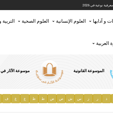
ية نوعية في 2026
تحقيق المخطوطات في العاصمة القطرية الدوحة
ات و آدابها
العلوم الإنسانية
العلوم الصحية
التربية 
 العربية
الموسوعة القانونية
موسوعة الآثار في
ذ
ر
ز
س
ش
ص
ض
ط
ظ
ع
غ
ف
ية