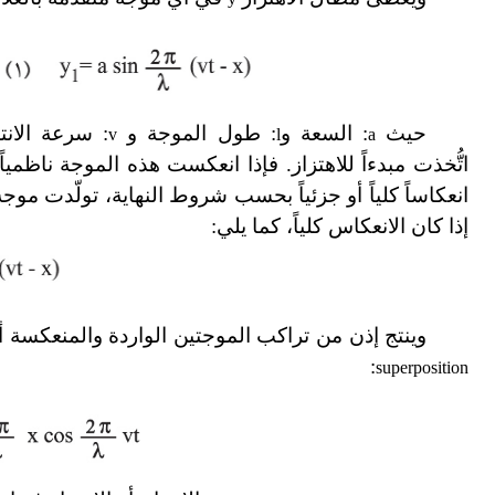
حيث
: السعة و
: طول الموجة و
: سرعة الانت
v
l
a
اتُّخذت مبدءاً للاهتزاز. فإذا انعكست هذه الموجة ناظميا
انعكاساً كلياً أو جزئياً بحسب شروط النهاية، تولّدت مو
إذا كان الانعكاس كلياً، كما يلي:
وينتج إذن من تراكب الموجتين الواردة والمنعكسة أو 
:
superposition