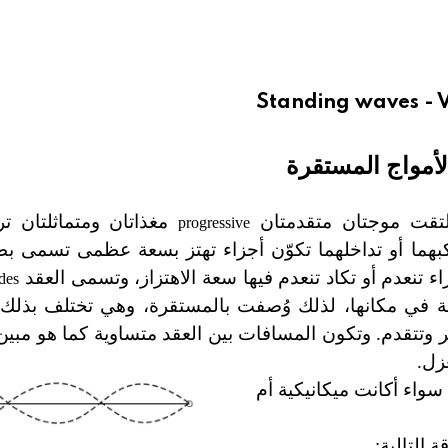
Standing waves - V
لأمواج المستقرة
لتقت موجتان متقدمتان
مغذاتان ومتماثلتان ترد
progressive
كبهما أو تداخلهما تكوّن أجزاء تهتز بسعة عظمى تسمى بطو
زاء تنعدم أو تكاد تنعدم فيها سعة الاهتزاز، وتسمى العقد
des
وحة في مكانها، لذلك وُصفت بالمستقرة، وهي تختلف بذلك
تشر وتتقدم. وتكون المسافات بين العقد متساوية كما هو مب
واء أكانت ميكانيكية أم
 التالية: