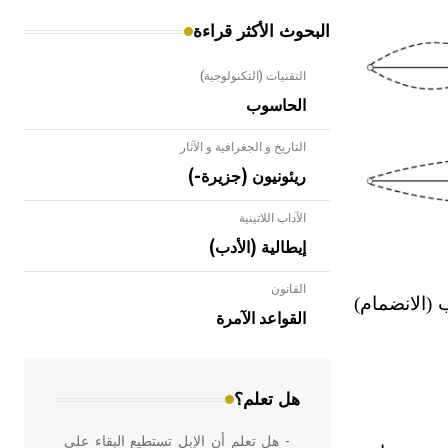
البحوث الأكثر قراءة
التقنيات (التكنولوجية)
الحاسوب
التاريخ و الجغرافية و الآثار
ريئونيون (جزيرة-)
الآداب اللاتينية
إيطالية (الأدب)
القانون
- هل تعلم أن الأبلق نوع من الفنون
 (الانضمام)
الهندسية التي ارتبطت بالعمارة الإسلامية
القواعد الآمرة
في بلاد الشام ومصر خاصة، حيث يحرص
المعمار على بناء مداميكه وخاصة في
الواجهات
هل تعلم؟
- هل تعلم أن الإبل تستطيع البقاء على