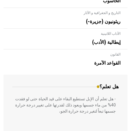
الحاسوب
التاريخ و الجغرافية و الآثار
ريئونيون (جزيرة-)
الآداب اللاتينية
إيطالية (الأدب)
القانون
- هل تعلم أن الأبلق نوع من الفنون الهندسية التي ارتبطت
بالعمارة الإسلامية في بلاد الشام ومصر خاصة، حيث يحرص
القواعد الآمرة
المعمار على بناء مداميكه وخاصة في الواجهات
هل تعلم؟
- هل تعلم أن الإبل تستطيع البقاء على قيد الحياة حتى لو فقدت
40% من ماء جسمها ويعود ذلك لقدرتها على تغيير درجة حرارة
جسمها تبعاً لتغير درجة حرارة الجو،