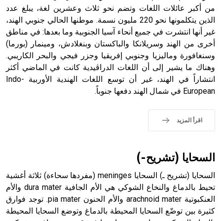
من أكبر عائلات اللغات وتضم نحو ثلاث وعشرين لغة، يبلغ عدد
الذين يتكلمونها نحو 220 مليون نسمة. موطنها الحالي جنوبي الهند،
- هل تعلم أن أبجر Abgar اسم معروف جيداً يعود إلى عدد من
الملوك الذين حكموا مدينة إديسا (الرها) من أبجر الأول وحتى
غير أنها انتشرت في جميع أنحاء آسيا الجنوبية وما بعدها: في مناطق
التاسع، وهم ينتسبون إلى أسرة أوسروين
أخرى من الهند وسريلانكا والباكستان وبنغلادش، ومينمار (بورما)
وسنغافورة وماليزيا وجنوبي إفريقيا وجزر فيجي والبحر الكاريبي.
وهناك ما يشير إلى أن اللغات الدراڤيدية كانت في الماضي أكثر
انتشاراً في الهند، غير أن توسع اللغات الهندية الأوربية Indo-
European في شمال الهند دفعها جنوباً.
- هل تعلم أن الأبجدية الكنعانية تتألف من /22/ علامة كتابية
sign تكتب منفصلة غير متصلة، وتعتمد المبدأ الأكوروفوني،
حيث تقتصر القيمة الصوتية للعلامة الك
اقرأ المزيد
السحايا (تشريح-)
السحايا (تشريح ـ) السحايا meninges (مفردها سحاءة) ثلاثة أغشية
تحيط بالدماغ والنخاع الشوكي هي الأم الجافية dura mater والأم
العنكبوتية arachnoid mater والأم الحنون pia mater. توجد فوارق
كثيرة بين توضّع السحايا المحيطة بالدماغ وتوضع السحايا المحيطة