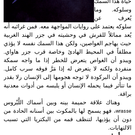
حياة هذا السمك
وسلوكه. وما
يُعرف عن
سلوكه يعتمد على روايات المواجهة معه. فمن غرائبه أنه
يُعد مماثلاً للقرش في وحشيته في جزر الهند الغربية
حيث يهاجم الغواصين، ولكن هذا السمك نفسه لا يؤذي
مطلقاً في المحيط الهادئ وخاصة قرب جزر هاواي.
ويبدو أن الغواص يتعرض للخطر إذا ما واجه سمكة
منفردة ولكنه لا يتعرض له إذا مَرَّ فوقه سرب كامل.
ويبدو أن البركودة لا توجه هجومها إلى الإنسان رلا بقدر
ما
تتأثر فيما يحمله الإنسان أو يلبسه من أدوات معدنية
براقة.
وهناك علاقة حميمة بينه وبين أسماك اللَّبْروس
، فهو يسمح لها بالمكوث بين أسنانه الحادة من
wrasse
دون أن يؤذيها، لتنظف فمه من البكتريا التي تسبب
الالتهابات.