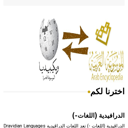
- هل تعلم أن أبقراط كتب في الطب أربعة مؤلفات هي:
الحكم، الأدلة، تنظيم التغذية، ورسالته في جروح الرأس. ويعود
له الفضل بأنه حرر الطب من الدين والفلسفة.
- هل تعلم أن المرجان إفراز حيواني يتكون في البحر ويتركب
من مادة كربونات الكلسيوم، وهو أحمر أو شديد الحمرة وهو
أجود أنواعه، ويمتاز بكبر الحجم ويسمى الش
اخترنا لكم
هل تعلم أن الأبسيد كلمة فرنسية اللفظ تم اعتمادها مصطلحاً
أثرياً يستخدم في العمارة عموماً وفي العمارة الدينية الخاصة
بالكنائس خصوصاً، وفي الإنكليزية أب
الدرافيدية (اللغات-)
الدراڤيدية (اللغات -) تعد اللغات الدراڤيدية Dravidian Languages