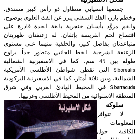
جسمها انسيابي متطاول ذو رأس كبير مستدق،
وخطم بارز، الفك السفلي يبرز عن الفك العلوي بوضوح،
والفم مزوَّد بأسنان خنجرية بالغة الحدة قادرة على
اقتطاع لحم الفريسة بإتقان. له زعنفتان ظهريتان
متباعدتان بفاصل كبير، والخلفية منهما على مستوى
الزعنفة الشرجية. الخط الجانبي متطور جداً. يراوح
طوله بين 45 سم، كما في الاسفيرنية الشمالية
التي تقطن شواطئ الأطلسي الأمريكية
S.borealis
الشمالية، وبين ثلاثة أمتار، كما في الاسفيرنية البركودية
في المحيط الهادئ الغربي وفي شرق
S.barracuda
المنطقة الاستوائية من المحيط الأطلسي وغربيها.
سلوكه
لا تتوافر
المعلومات
الكافية حول