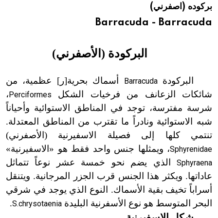
بركوده (اصفرني)
هيئة الموسوعة العربية تطلق موسوعات جديدة في عام 2026
Barracuda - Barracuda
البركودة (الأصفرني
)
البركودة
أسماك بحرية[ر] عظمية، من
Barracuda
شائكات الزعانف من فرخيات الشكل
،
Perciformes
شرسة مفترسة، توجد في المناطق الاستوائية وأحياناً
شبه الاستوائية ونادراً ما تقترب من المناطق المعتدلة.
تنتمي كلها إلى فصيلة الاسفيرنية (الأصفرني)
، ويمثلها جنس واحد فقط هو «الاسفيرنية»
Sphyrenidae
الذي يضم نحو خمسة عشر نوعاً تتماثل
Sphyraena
عاداتها. ويكثر هذا الجنس قرب الجزر المرجانية. ويتنقل
أسراباً تخيف بقية الأسماك. النوع الذي يوجد في شرقي
البحر المتوسط هو نوع الأسفرنية البليدة
.
S.chrysotaenia
شكل الاسفيرنية