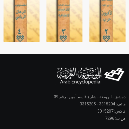
دمشق ـ الروضة ـ شارع قاسم أمين ـ رقم 39
هاتف: 3315204 - 3315205
فاكس: 3315207
ص.ب: 7296