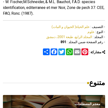
- W. Fischer,M.Schneider,.& M.L. Bauchot, F.A.D. species
identification, editerranee et mer Noir, Zone de pech 37. CEE,
FAO, Ronc. (1987)..
- التصنيف :
علم الحياة( الحيوان و النبات)
- النوع :
علوم
- المجلد :
المجلد الرابع، طبعة 2001، دمشق
- رقم الصفحة ضمن المجلد :
891
Share
Facebook
Twitter
WhatsApp
Email
Pinterest
مشاركة :
متنوع
معجم المصطلحات