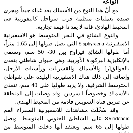
أنواعه
مع أنَّ هذا النوع من الأسماك يعد غذاء جيداً ويجري
صيده بعمليات منظمة قرب سواحل كاليفورنية في
المحيط الهادئ، فإنه لا يعد ذا قيمة تجارية.
والنوع الشائع في البحر المتوسط هو الاسفيرنية
الاسفيرنية
التي يصل طولها إلى 1.65 متراً،
S.sphyraena
أما طولها الشائع فيراوح بين 30
-
50 سم، وتسمى
بالإنكليزية البركودة الأوربية. وهي حيوان شاطئي يتغذى
بالعوالق[ر] والأسماك والقشريات ورأسيات الأرجل،
وإضافة إلى ذلك هناك الاسفيرنية البليدة على شواطئ
المتوسط الشرقية. ولا يزيد طولها على 40 سم، تتغذى
بالأسماك وخصوصاً السردين. وقد وصلت إلى المنطقة
عن طريق قناة السويس قادمة من المحيط الهندي.
وقد سُجِّلَتْ مشاهدات للاسفيرنية الصفراء الفم
على الشاطئ الجنوبي للمتوسط. ويصل
S.viridensis
طولها إلى 65 سم. ويعتقد أنها دخلت المتوسط من