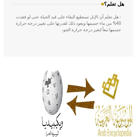
هل تعلم؟
- هل تعلم أن الإبل تستطيع البقاء على قيد الحياة حتى لو فقدت
40% من ماء جسمها ويعود ذلك لقدرتها على تغيير درجة حرارة
جسمها تبعاً لتغير درجة حرارة الجو،
- هل تعلم أن أبقراط كتب في الطب أربعة مؤلفات هي:
الحكم، الأدلة، تنظيم التغذية، ورسالته في جروح الرأس. ويعود
له الفضل بأنه حرر الطب من الدين والفلسفة.
- هل تعلم أن المرجان إفراز حيواني يتكون في البحر ويتركب
من مادة كربونات الكلسيوم، وهو أحمر أو شديد الحمرة وهو
أجود أنواعه، ويمتاز بكبر الحجم ويسمى الش