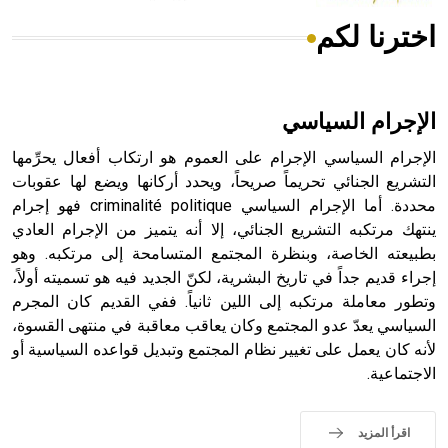
اخترنا لكم
هل تعلم أن الأبسيد كلمة فرنسية اللفظ تم اعتمادها مصطلحاً
أثرياً يستخدم في العمارة عموماً وفي العمارة الدينية الخاصة
بالكنائس خصوصاً، وفي الإنكليزية أب
الإجرام السياسي
الإجرام السياسي الإجرام على العموم هو ارتكاب أفعال يحرِّمها
التشريع الجنائي تحريماً صريحاً، ويحدد أركانها ويضع لها عقوبات
محددة. أما الإجرام السياسي criminalité politique فهو إجرام
- هل تعلم أن أبجر Abgar اسم معروف جيداً يعود إلى عدد من
الملوك الذين حكموا مدينة إديسا (الرها) من أبجر الأول وحتى
ينتهك مرتكبه التشريع الجنائي، إلا أنه يتميز من الإجرام العادي
التاسع، وهم ينتسبون إلى أسرة أوسروين
بطبيعته الخاصة، وبنظرة المجتمع المتسامحة إلى مرتكبه. وهو
إجراء قديم جداً في تاريخ البشرية، لكنّ الجديد فيه هو تسميته أولاً،
وتطور معاملة مرتكبه إلى اللين ثانياً. ففي القديم كان المجرم
السياسي يعدّ عدو المجتمع وكان يعاقب معاقبة في منتهى القسوة،
لأنه كان يعمل على تغيير نظام المجتمع وتبديل قواعده السياسية أو
- هل تعلم أن الأبجدية الكنعانية تتألف من /22/ علامة كتابية
الاجتماعية.
sign تكتب منفصلة غير متصلة، وتعتمد المبدأ الأكوروفوني،
حيث تقتصر القيمة الصوتية للعلامة الك
اقرأ المزيد