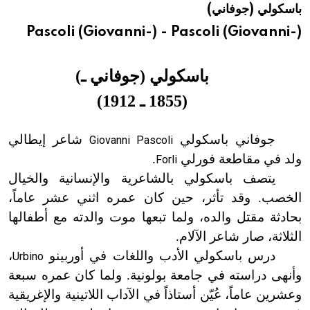
باسكولي (جوفاني)
هيئة الموسوعة العربية تطلق موسوعات جديدة في عام 2026
Pascoli (Giovanni-) - Pascoli (Giovanni-)
باسكولي
(
جوفاني ـ
)
(
1855 ـ 1912
)
جوفاني باسكولي
شاعر إيطالي
Giovanni Pascoli
ولد في مقاطعة فورلي
.
Forli
يتصف باسكولي بالشاعرية والإنسانية والخيال
الخصب. وقد تأثر، حين كان عمره اثني عشر عاماً،
بحادثة مقتل والده، ولما تبعها موت والدته مع أطفالها
الثلاثة، صار شاعر الآلام.
درس باسكولي الأدب واللغات في أوربينو
،
Urbino
وأنهى دراسته في جامعة بولونية. ولما كان عمره سبعة
وعشرين عاماً، عُيّن أستاذاً في الآداب اللاتينية والإغريقية