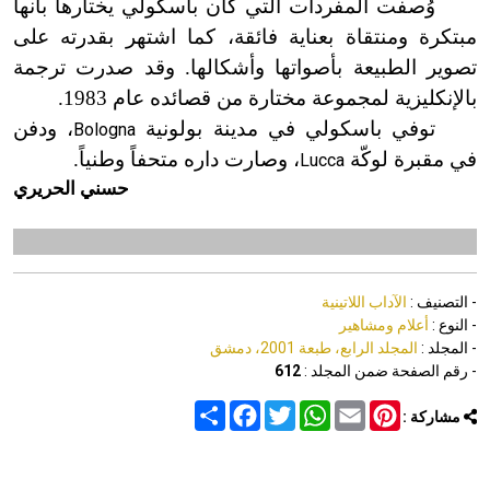
وُصفت المفردات التي كان باسكولي يختارها بأنها
مبتكرة ومنتقاة بعناية فائقة، كما اشتهر بقدرته على
تصوير الطبيعة بأصواتها وأشكالها. وقد صدرت ترجمة
بالإنكليزية لمجموعة مختارة من قصائده عام 1983.
توفي باسكولي في مدينة بولونية
، ودفن
Bologna
في مقبرة لوكّة
، وصارت داره متحفاً وطنياً.
Lucca
حسني الحريري
- التصنيف :
الآداب اللاتينية
- النوع :
أعلام ومشاهير
- المجلد :
المجلد الرابع، طبعة 2001، دمشق
- رقم الصفحة ضمن المجلد :
612
Share
Facebook
Twitter
WhatsApp
Email
Pinterest
مشاركة :