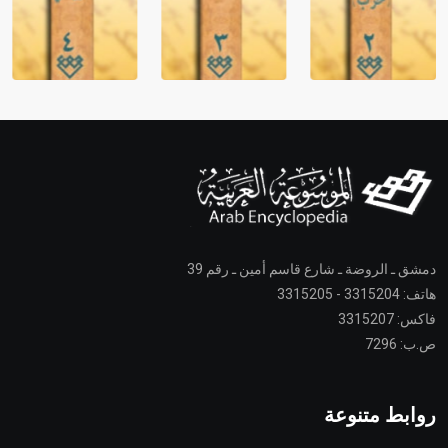
دمشق ـ الروضة ـ شارع قاسم أمين ـ رقم 39
هاتف: 3315204 - 3315205
فاكس: 3315207
ص.ب: 7296
روابط متنوعة