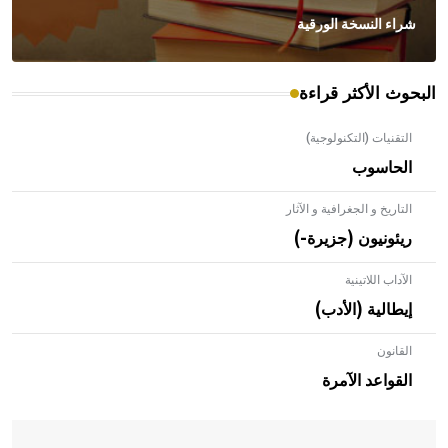
شراء النسخة الورقية
البحوث الأكثر قراءة
التقنيات (التكنولوجية)
الحاسوب
التاريخ و الجغرافية و الآثار
ريئونيون (جزيرة-)
الآداب اللاتينية
إيطالية (الأدب)
القانون
- هل تعلم أن الأبلق نوع من الفنون الهندسية التي ارتبطت
بالعمارة الإسلامية في بلاد الشام ومصر خاصة، حيث يحرص
القواعد الآمرة
المعمار على بناء مداميكه وخاصة في الواجهات