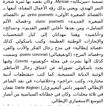
تسمية «ميريكايه»
، وكان يقصد بها ثمرة شجرة
Myricae
التمر الهندي، ويعني بذلك رقِة الأعمال المغناة، أتبعها بـ
«القصائد الصغيرة الأولى»
، ثم «القصائد
primi poemetti
الصغيرة الجديدة»
، و
«
قصائد الألم
nuovi poemetti
الشامل
»
، ومن بعدها «أغاني القصر القديم
»
، و
«
مدائح»
و
«
أناشيد» وهما مهداتان إلى كبار الشخصيات
والإنجازات الوطنية العظيمة. وكتب باسكولي كذلك
«قصائد إيطالية» في مدح رجال الفكر والأدب والفن،
و
«
قصائد المرح» (كونفيفيالي)
، وسميت
poemi conviviali
كذلك لأنها نشرت في مجلة «كونفيتو»
، وفيها
Convito
يجدد باسكولي تصوراته عن اعتناق رجال الأساطير
الوثنية الديانة المسيحية. كما كتب «مقتطفات أدبية
مختارة
»
، وكتب «تراجم» و
«
خلاصات» في نقد الشاعر
الإيطالي الشهير دانتي أليغييري[ر]
تقعان
Dante Alighieri
في ثلاثة مجلدات. وكان في خطاباته السياسية من أنصار
التوسع الاستعماري الإيطالي.