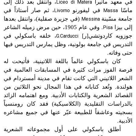
في معهد ماتيرا
، وانتقل بعد ذلك إلى
Liceo di Matera
ماسّا
في ليفورنو
، ثم صار أستاذاً في
Livorno
Massa
جامعة مسّينة
(في جزيرة صقلية
)
، وانتقل بعدها
Messina
إلى بيزا
. وفي عام 1905، حين مرض زميله الشاعر
Pisa
جوزويه كاردوتشي[ر]
، خلفه باسكولي في
G.Carducci
التدريس في جامعة بولونية، وظل يمارس التدريس فيها
حتى وفاته.
كان باسكولي عالماً باللغة اللاتينية، فأتيحت له
فرصة الفوز مرات كثيرة في المسابقات العالمية في
الشعر اللاتيني التي كانت تقام في مدينة أمستردام في
هولندة. وتُعد كتاباته في هذا المجال نحو الثلاثين من
القصائد الشعرية والكتابات الأدبية. ومع اهتمامه الزائد
بالدراسات التقليدية (الكلاسيكية) فقد كان رومنسياً
بسجيته وعاشقاً للطبيعة عبّر عنها في جميع مشاعره
الأدبية.
أطلق باسكولي على أول مجموعاته الشعرية