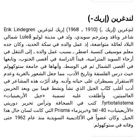
لندغرين (إريك-)
لندِغرين (إريك ـ) (1910 ـ 1968) إريك لندِغرين Erik Lindegren
شاعر وناقد ومترجم سويدي، ولد في مدينة لوليو Luleå شمالي
البلاد لعائلة متواضعة، إذ عمل والده في سكة الحديد، وكان جده
معلم موسيقى كنسية. اضطر ـ بسبب عمل والده ـ إلى التنقل في
أرجاء السويد المترامية، فبدأ الدراسة في أقصى الجنوب، وتابعها
في أقصى الشمال ثم في الوسط، وأنهاها في جامعة ستوكهولم
حيث درس الفلسفة وتاريخ الأدب، مما جعل الشعور بالغربة وعدم
الاستقرار يسيطران على حياته وأدبه. وقد أثرّت هذه المشاعر في
أدب أغلب كتّاب الجيل الذي نشأ ونشط فيما بين وبعد الحربين
العالميتين، وأطلقت عليه تسمية «جيل الأربعينيات»
fyrtiotalisterna. كتب في الصحافة وترأس تحرير دوريتي
«الأربعينيات» 40- tal و«بريزما» Prisma التي كانت لسان حال هذا
الجيل. وكان عضواً في الأكاديمية السويدية منذ عام 1962 حتى
وفاته في ستوكهولم.