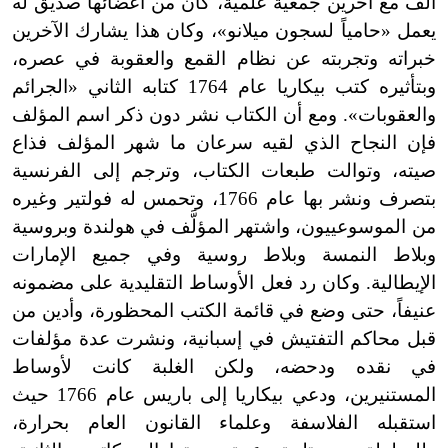
ألّف مع آخرين جمعية علمية، كان من أعضائها صديق له
يعمل «حامياً لسجون ميلانو
»
، وكان هذا يشارك الآخرين
خبراته وتجربته عن نظام القمع والعقوبة في عصره،
وبتأثيره كتب بيكاريا عام 1764 كتابه الثاني «الجرائم
والعقوبات
»
. ومع أن الكتاب نشر دون ذكر اسم المؤلف
فإن النجاح الذي لقيه سرعان ما شهر المؤلف فذاع
صيته، وتوالت طبعات الكتاب، وترجم إلى الفرنسية
بتصرف ونشر بها عام 1766، وتحمس له فولتير وغيره
من الموسوعي
ي
ون، واشتهر المؤلَّف في هولندة وبروسية
وبلاط النمسة وبلاط روسية وفي جميع الإمارات
الإيطالية. وكان رد فعل الأوساط التقليدية على مضمونه
عنيفاً، حتى وضع في قائمة الكتب المحظورة، وأدين من
قبل محاكم التفتيش في إسبانية، ونشرت عدة مؤلفات
في نقده ودحضه، ولكن الغلبة كانت لأوساط
المستنيرين، ودعي بيكاريا إلى باريس عام 1766 حيث
استقبله الفلاسفة وعلماء القانون العام بحرارة،