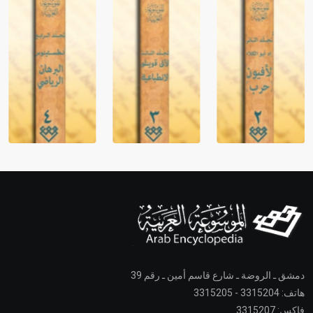
دمشق ـ الروضة ـ شارع قاسم أمين ـ رقم 39
هاتف: 3315204 - 3315205
فاكس: 3315207