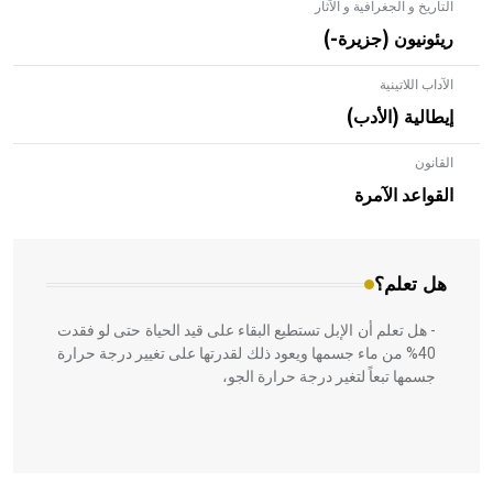
التاريخ و الجغرافية و الآثار
ريئونيون (جزيرة-)
الآداب اللاتينية
إيطالية (الأدب)
القانون
- هل تعلم أن الأبلق نوع من الفنون الهندسية التي ارتبطت
بالعمارة الإسلامية في بلاد الشام ومصر خاصة، حيث يحرص
القواعد الآمرة
المعمار على بناء مداميكه وخاصة في الواجهات
هل تعلم؟
- هل تعلم أن الإبل تستطيع البقاء على قيد الحياة حتى لو فقدت
40% من ماء جسمها ويعود ذلك لقدرتها على تغيير درجة حرارة
جسمها تبعاً لتغير درجة حرارة الجو،