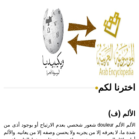
- هل تعلم أن أبقراط كتب في الطب أربعة مؤلفات هي:
الحكم، الأدلة، تنظيم التغذية، ورسالته في جروح الرأس. ويعود
له الفضل بأنه حرر الطب من الدين والفلسفة.
- هل تعلم أن المرجان إفراز حيواني يتكون في البحر ويتركب
من مادة كربونات الكلسيوم، وهو أحمر أو شديد الحمرة وهو
أجود أنواعه، ويمتاز بكبر الحجم ويسمى الش
اخترنا لكم
هل تعلم أن الأبسيد كلمة فرنسية اللفظ تم اعتمادها مصطلحاً
أثرياً يستخدم في العمارة عموماً وفي العمارة الدينية الخاصة
بالكنائس خصوصاً، وفي الإنكليزية أب
الألم (ف)
الألم الألم douleur شعور شخصي بعدم الارتياح أو بوجود أذى من
شدة ما، لا يعرفه إلا من يجربه ولا يحسن وصفه إلا من يعانيه. والألم