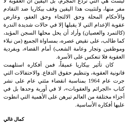
ليست هي التي تردع المجرم، بل اليقين أن العقوبة لا
مفر منها، ولتثبيت هذا اليقين وقف بيكاريا ضد التقادم
والأحكام المحلة وحق الالتجاء وحق العفو، وعارض
عقوبة الإعدام التي لا يقبلها إلا في حالات شديدة الندرة
(كالتمرد والعصيان)
وأراد أن يحل محلها السجن المؤبد،
كما طالب، على نقيض عصره، بمساواة الجميع (من نبلاء
وموظفين وتجار وعامة الشعب) أمام القضاء، وبفردية
العقوبة فلا تنعكس على الأسرة.
كان تأثير بيكاريا عميقاً، فمن أفكاره استلهمت
قانونية العقوبة، وتنظيم حقوق الدفاع. والاحتفالات التي
جرت عام 1964 بمناسبة انقضاء مئتي عام على نشر
كتاب «الجرائم والعقوبات
»
، لا في أوربة وحدها بل في
أجزاء مختلفة من العالم تبرهن على الأهمية التي انطوت
عليها أفكاره الأساسية.
كمال غالي