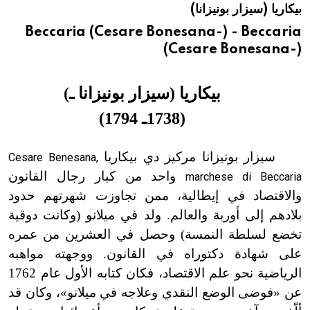
بيكاريا (سيزار بونيزانا)
هيئة الموسوعة العربية تطلق موسوعات جديدة في عام 2026
Beccaria (Cesare Bonesana-) - Beccaria
(Cesare Bonesana-)
بيكاريا (سيزار بونيزانا ـ)
(1738
ـ
1794)
سيزار بونيزانا مركيز دي بيكاريا
Cesare Benesana,
واحد من كبار رجال القانون
marchese di Beccaria
والاقتصاد في إيطالية، ممن تجاوزت شهرتهم حدود
بلادهم إلى أوربة والعالم. ولد في ميلانو (وكانت دوقية
تخضع لسلطة النمسة) وحصل في العشرين من عمره
على شهادة دكتوراه في القانون. ووجهته مواهبه
الرياضية نحو علم الاقتصاد، فكان كتابه الأول عام 1762
عن «فوضى الوضع النقدي وعلاجه في ميلانو
»
، وكان قد