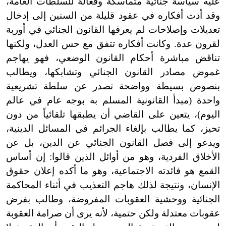
عليه سياسة جنائية متماسكة وفعالة للسلطات العامة،
وقد أدت أفكاره في عقود قليلة من السنين إلى إدخال
تعديلات وإصلاحات لم يعرفها القانون الجنائي في أوربة
لقرون عدة. وكانت أفكاره تتفق مع حس العدل، ولكنها
تناقض مباشرة أحكام القانون الوضعي، فهو يهاجم
غموض مصادر القانون الجنائي وتشابكها، ويطالب
بنصوص بسيطة وواضحة تصدر عن سلطة تشريعية
واحدة (مبدأ القانونية المسلم به بوجه عام في عالم
اليوم)، يتعين على القاضي أن يطبقها تلقائياً من دون
تحيز، كما يطالب بإلغاء الجرائم في المسائل الدينية،
ويدعو إلى فصل القانون الجنائي عن الدين، بل عن
الأخلاق الفردية، وهو من أوائل الذين قالوا: إن أساس
القمع هو فائدته الاجتماعية، وهو ما أكده إعلان حقوق
الإنسان، ونتيجة لذلك هاجم التعذيب في أثناء المحاكمة
الجنائية ووحشية العقوبات المفروضة، وطالب بفرض
عقوبات معتدلة ولكن حتمية، لأنه يرى أن صرامة العقوبة