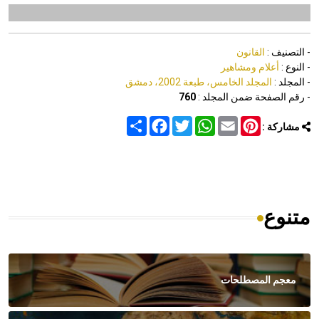
- التصنيف :
القانون
- النوع :
أعلام ومشاهير
- المجلد :
المجلد الخامس، طبعة 2002، دمشق
- رقم الصفحة ضمن المجلد :
760
Share
Facebook
Twitter
WhatsApp
Email
Pinterest
مشاركة :
متنوع
معجم المصطلحات