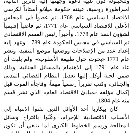
وللحيلولة دون تلبية دعوة وجهتها إليه كاترين الثانية،
امبراطورة روسية، عينته حكومة ميلانو أستاذاً لكرسي
الاقتصاد السياسي عام 1768، ثم عضواً في المجلس
الأعلى للاقتصاد السياسي عام 1771، ثم قاضياً إقليمياً
لشؤون النقد عام 1778، وأخيراً رئيس القسم الاقتصادي
ثم السياسي في مجلس الحكومة عام 1789. وعهد إليه
إعداد عدد من الإصلاحات ووضعها موضع التنفيذ، ونشر
عام 1771 «بحوث حول طبيعة الأسلوب
»
، ولم يلبث أن
عاد عام 1791 إلى الاهتمام بالمسائل الجنائية، وذلك
ضمن لجنة أوكل إليها تعديل النظام القضائي المدني
والجنائي، وكتب تقريراً رسمياً مهماً، وفاجأه الموت قبل
إكمال مؤلفه «مبادئ الاقتصاد العام» الذي نشر قسم
منه عام 1804.
كان بيكاريا أحد الأوائل الذين لفتوا الانتباه إلى
الأسباب الاقتصادية للإجرام، وعُنُوا باقتراح وسائل
المعالجة ورسم الخطوط الكبرى لما ينبغي أن تكون