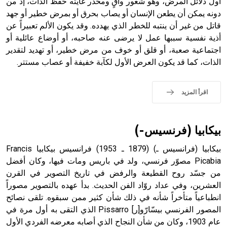
أول دلائل المرض، وهو شعور واقٍ ومحذر غايته حفظ الذات، إذ من
- هل تعلم أن أبجر Abgar اسم معروف جيداً يعود إلى عدد من
الملوك الذين حكموا مدينة إديسا (الرها) من أبجر الأول وحتى
دونه يمكن أن يطعن الإنسان أو يصاب بحرق أو بمرض خطير أو جهد
التاسع، وهم ينتسبون إلى أسرة أوسروين
قاتل من غير أن ينتبه للخطر الذي يهدده. وقد يكون الألم تعبيراً عن
أذية نفسية سببها عمل لا يرضى عنه صاحبه، أو أوضاع عائلية أو
اجتماعية صعبة، أو قلق أو خوف من مرض خطير، أو تهديد لتقدير
الذات، كما قد يكون العرض الأول لكآبة خفيفة أو عصاب مستتر.
- هل تعلم أن الأبجدية الكنعانية تتألف من /22/ علامة كتابية
sign تكتب منفصلة غير متصلة، وتعتمد المبدأ الأكوروفوني،
اقرأ المزيد
حيث تقتصر القيمة الصوتية للعلامة الك
بيكابيا (فرنسيس-)
بيكابيا (فرانسيس ـ) (1879 ـ 1953) فرانسيس بيكابيا Francis
Picabia مصوّر فرنسي، ولد في باريس ومات فيها، وكان أفضل
من جسّد روح القطيعة والرفض في تاريخ التصوير في القرن
العشرين، وفي عداد روّاد الفن الحديث. بدأ عهده بالتصوير مصوراً
انطباعياً متأخراً شأنه في ذلك شأن كثير ممن سبقوه. تلقى نصائح
المصور الفرنسي بيسّارّو[ر] Pissarro الذي التقى به أول مرة في
عام 1903، وكان من شأن النجاح الذي أصابه معرضه الفردي الأول