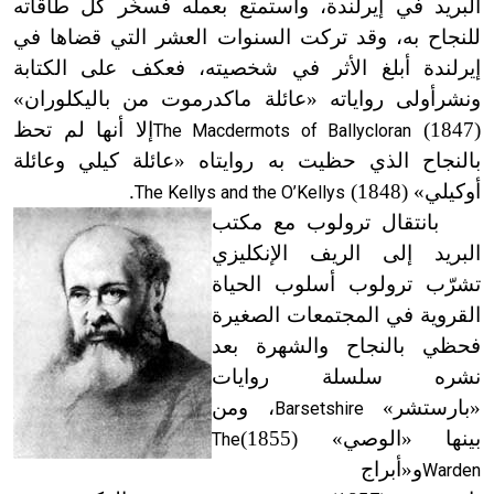
البريد في إيرلندة، واستمتع بعمله فسخّر كل طاقاته
للنجاح به، وقد تركت السنوات العشر التي قضاها في
إيرلندة أبلغ الأثر في شخصيته، فعكف على الكتابة
ونشرأولى رواياته «عائلة ماكدرموت من باليكلوران»
(1847)
إلا أنها لم تحظ
The Macdermots of Ballycloran
بالنجاح الذي حظيت به روايتاه «عائلة كيلي وعائلة
أوكيلي»
(1848)
.
The Kellys and the O’Kellys
بانتقال ترولوب مع مكتب
البريد إلى الريف الإنكليزي
تشرّب ترولوب أسلوب الحياة
القروية في المجتمعات الصغيرة
فحظي بالنجاح والشهرة بعد
نشره سلسلة روايات
«بارستشر»
، ومن
Barsetshire
بينها «الوصي»
(1855)
The
و
«
أبراج
Warden