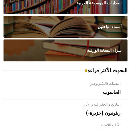
اصدارات الموسوعة العربية
أسماء الباحثين
شراء النسخة الورقية
البحوث الأكثر قراءة
التقنيات (التكنولوجية)
الحاسوب
التاريخ و الجغرافية و الآثار
ريئونيون (جزيرة-)
الآداب اللاتينية