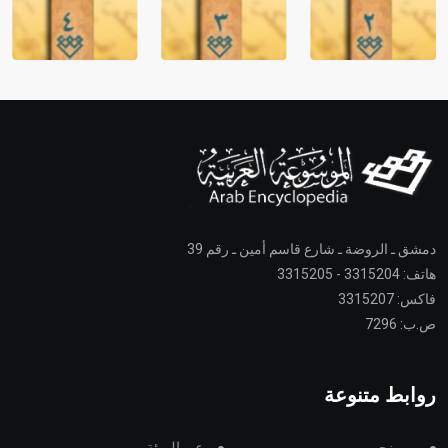
دمشق ـ الروضة ـ شارع قاسم أمين ـ رقم 39
هاتف: 3315204 - 3315205
فاكس: 3315207
ص.ب: 7296
روابط متنوعة