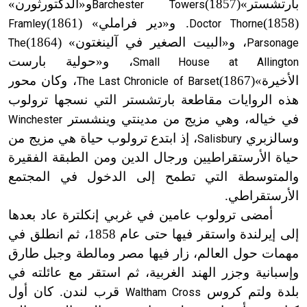
بارتشستر»
(1857)
و
«
الدكتورثورن»
Barchester Towers
(1858)
. و
«
دير فراملي»
(1861)
Framley
Doctor Thorne
، و
«
البيت الصغير في آلينغتون»
(1864)
The
Parsonage
، و«حولية بارست
Small House at Allington
الأخيرة»
(1867)
، وكان محور
The Last Chronicle of Barset
هذه الروايات مقاطعة بارتشستر التي نسجها ترولوب
في خياله، وهي مزيج من مدينتي وينشستر
Winchester
وسالزبري
، إذ ابتدع ترولوب حياة هي مزيج من
Salisbury
حياة الأرستقراطيين ورجال الدين ومن الطبقة الفقيرة
والمتوسطة التي تطمح إلى الدخول في المجتمع
الأرستقراطي.
أمضى ترولوب عامين في غربي إنكلترة عاد بعدها
إلى إيرلندة واستقر فيها حتى عام 1858، ثم انطلق في
مهمات حول العالم، زار فيها مصر ومالطة وجبل طارق
وإسبانية وجزر الهند الغربية، ثم استقر مع عائلته في
بلدة ولتم كروس
قرب لندن. كان أول
Waltham Cross