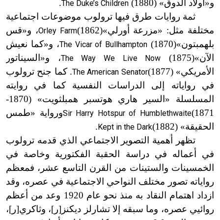
و
«
أولاد الدوق»
(1880)
.
The Duke’s Children
ثمة روايات طرق فيها ترولوب موضوعات اجتماعية
مختلفة مثل: «مزرعة أورلي»
(1862)
، و
«
قس
Orley Farm
بلهمبتون»
(1870)
، و
«
كما نعيش
The Vicar of Bullhampton
الآن»
(1875)
، و
«
السيناتور
The Way We Live Now
الأمريكي»
(1877)
. كما جنح ترولوب
The American Senator
في رواياته إلى الدراسات النفسية كما في روايته
المسلسلة «السير هاري هوتسبر همبلثويت»
(1870-
1871)
ورواية «طمس
Sir Harry Hotspur of Humblethwaite
الحقيقة»
(1882)
.
Kept in the Dark
تظهر أهمية التصوير الاجتماعي الذي قدمه ترولوب
في أعماله في دراسة الحقبة الفكتورية وخاصة في
الخمسينات والستينات من القرن التاسع عشر، فمعظم
رواياته تصور مختلف النواحي الاجتماعية في عصره، وقد
ازداد اهتمام النقاد به منذ نحو عام 1920 وعد من أعظم
روائيي عصره، وما سبقه إلا تشارلز ديكنز
[
ر
]
، وثاكري
[
ر
]
،