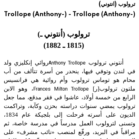
ترولوب (انتوني)
هيئة الموسوعة العربية تطلق موسوعات جديدة في عام 2026
Trollope (Anthony-) - Trollope (Anthony-)
ترولوب (أنتوني ـ
)
(
1815 ـ 1882
)
أنتوني ترولوب
روائي إنكليزي ولد
Anthony Trollope
في لندن وتوفي فيها، ينحدر من أسرة تتألف من أب
محام هو توماس ترولوب وأم روائية هي فرانسيس
ملتون ترولوب
[
ر
]
، وهو الابن
Frances Milton Trollope
الرابع من خمسة أولاد، عاشوا في فقر مدقع، مما جعل
ترولوب يمضي سنوات دراسته بحزن وكآبة، وتراكمت
الديون على أسرته فرحلت إلى بلجيكة عام 1834،
وتسنى لترولوب العمل مدرساً في مدرسة خاصة، ثم
مراقباً في البريد، ورفّع لمنصب «نائب مشرف» على