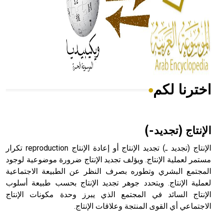
- هل تعلم أن المرجان إفراز حيواني يتكون في البحر ويتركب
من مادة كربونات الكلسيوم، وهو أحمر أو شديد الحمرة وهو
أجود أنواعه، ويمتاز بكبر الحجم ويسمى الش
اخترنا لكم
هل تعلم أن الأبسيد كلمة فرنسية اللفظ تم اعتمادها مصطلحاً
أثرياً يستخدم في العمارة عموماً وفي العمارة الدينية الخاصة
بالكنائس خصوصاً، وفي الإنكليزية أب
الإنتاج (تجديد-)
الإنتاج (تجديد ـ) تجديد الإنتاج أو إعادة الإنتاج reproduction تكرار
مستمر لعملية الإنتاج. ويؤلف تجديد الإنتاج ضرورة موضوعية لوجود
المجتمع البشري وتطوره بصرف النظر عن الطبيعة الاجتماعية
- هل تعلم أن أبجر Abgar اسم معروف جيداً يعود إلى عدد من
الملوك الذين حكموا مدينة إديسا (الرها) من أبجر الأول وحتى
لعملية الإنتاج. ويتحدد جوهر تجديد الإنتاج بحسب طبيعة أسلوب
التاسع، وهم ينتسبون إلى أسرة أوسروين
الإنتاج السائد في المجتمع الذي يبرز وحدة مكونات الإنتاج
الاجتماعي أي القوى المنتجة وعلاقات الإنتاج.