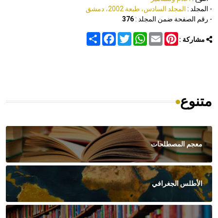
- المجلد :
المجلد السادس، طبعة 2002، دمشق
- رقم الصفحة ضمن المجلد :
376
Share
Facebook
Twitter
WhatsApp
Email
Pinterest
مشاركة :
متنوع
معجم المصطلحات
الأطلس الجغرافي