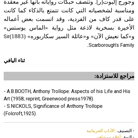
وجورج إليوت
[
ر
]
. وتتصف حبكات رواياته بأنها غير معقدة
ومناسبة لشخصياته التي كانت تتمتع بالذكاء كما كانت
على قدر كاف من الفردية، وقد اتسمت بعض أعماله
الأخيرة بسخرية لاذعة مثل رواية «الماس يوستس»
و
«
كما نعيش الآن» و
«
عائلة السير سكاربوره
» (1883)
Sir
.
Scarborough’s Family
ثناء اليافي
مراجع للاستزادة:
- A.B.BOOTH, Anthony Trollope: Aspects of his Life and His
Art (1958; reprint, Greenwood press1978).
- S.NICKOLS, Significance of Anthony Trollope
(Folcroft,1925).
- التصنيف :
الآداب الجرمانية
- النوع :
أعلام ومشاهير