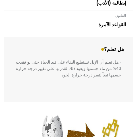
إيطالية (الأدب)
القانون
- هل تعلم أن الأبلق نوع من الفنون الهندسية التي ارتبطت
بالعمارة الإسلامية في بلاد الشام ومصر خاصة، حيث يحرص
القواعد الآمرة
المعمار على بناء مداميكه وخاصة في الواجهات
هل تعلم؟
- هل تعلم أن الإبل تستطيع البقاء على قيد الحياة حتى لو فقدت
40% من ماء جسمها ويعود ذلك لقدرتها على تغيير درجة حرارة
جسمها تبعاً لتغير درجة حرارة الجو،
- هل تعلم أن أبقراط كتب في الطب أربعة مؤلفات هي:
الحكم، الأدلة، تنظيم التغذية، ورسالته في جروح الرأس. ويعود
له الفضل بأنه حرر الطب من الدين والفلسفة.