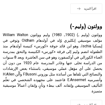
اقرأ المزيد
- هل تعلم أن الأبجدية الكنعانية تتألف من /22/ علامة كتابية
sign تكتب منفصلة غير متصلة، وتعتمد المبدأ الأكوروفوني،
حيث تقتصر القيمة الصوتية للعلامة الك
وولتون (وليم-)
وولتون (وليم ـ) (1902ـ 1983) وليم وولتون William Walton
مؤلف موسيقي إنكليزي وُلد في أولدهام Oldham وتوفي في
إيسكيا Ischia، وهو ابن قائد جوقة «كورس» كنيسة أولدهام. منذ
الطفولة انضم وليم إلى فرقة «كورس» الكنيسة والتحق بمدرسة
الغناء الكورالي في أوكسفورد وهو في سن العاشرة. وبعد 8 سنوات
من الدراسة تخلى عنها وغادر المدرسة عام 1920 من دون أن
يحصل على أي مؤهل عملي موسيقي، باستثناء بعض الإرشادات
والنصائح التي تلقاها من أساتذة مثل بوزوني F.Busoni وألّن H.Allen
وأنسرميه E.Ansermet فاعتمد على مجهوده الشخصي في تعلّم
التأليف الموسيقي وإتقانه. ألف ببطء وتأنٍ وإتقان أعمالاً موسيقية
متميزة.