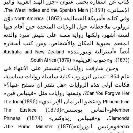
كتاب عن أسفاره يحمل عنوان «جزر الهند الغربية والبر
الإسباني»
(1859)
.
The West Indies and the Spanish Main
وفي كتابه «أمريكة الشمالية»
(1862)
دوَّن
North America
ترولوب ملاحظاته حول الولايات المتحدة حين أقام فيها
لستة أشهر، ولكنها رواية مملة على نقيض سرد والدته
المفعم بحيوية المكان والأشخاص. ومن كتب أسفاره
أيضاً «أسترالية ونيوزلندة»
Australia and New Zealand
، و
«
جنوب إفريقية»
.
South Africa (1879)
(1873)
وحين شارفت روايات بارتشستر على الانتهاء في
عام 1864 تسنى لترولوب كتابة سلسلة روايات سياسية،
فكانت أولى هذه الروايات «هل تقدر أن تصفح عنها؟»
?، وتبعتها روايات مثل «فينياس فين»
Can You Forgive Her
و
«
عضو البرلمان الإيرلندي»
(1896)
The Irish
Phineas Finn
و
«
الماس يوستس»
(1873)
The Eustace
Member
، و
«
فينياس ريدوكس»
(1874)
Phineas
Diamonds
و
«
رئيس الوزراء»
(1876)
،
The Prime Minister
Redux