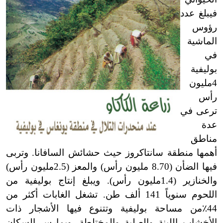
فيبلغ عدد
رؤوس
الماشية
في
بوليفية
4مليون
رأس
ترعى في
عدة
مناطق
أهمها منطقة سانتاكروز حيث حشائش السافانا. وتربى
فيها الضأن (8.70 مليون رأس) والمعز (2.5مليون رأس)
والخنازير (1.4مليون رأس). ويبلغ إنتاج بوليفية من
اللحوم سنوياً 141 ألف طن. تشغل الغابات أكثر من
44
٪
من مساحة بوليفية وتتنوع فيها الأشجار ذات
الأخشاب اللينة والصلبة والمختلطة. ويمارس السكان