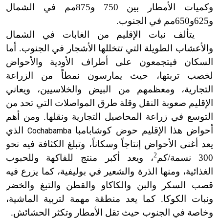
وكميات الأمطار بين 750 و875مم في الشمال
و625
و650مم في الجنوب.
يتألف نبات الإقليم من الغابات في الشمال
والأعشاب الطويلة التي تتخللها الأشجار في الجنوب. أما
السكان فيتجمعون على أطراف الأودية والأحواض
لخصب تربتها، حيث يمارسون نمطاً من الزراعة
التجارية، ومعظمهم من البيض والخلاسيين، ويعاني
الإقليم صعوبة النقل وقلة طرق المواصلات التي تحد من
التوسع في زراعة المحاصيل التجارية ونقلها. ومن أهم
أحواض هذا الإقليم حوض كوشابامبا
الذي
Cochabamba
يعد أغنى الأحواض إنتاجاً وسكاناً، وتبلغ الكثافة فيه نحو
2
300 نسمة/كم
، ويعد أكبر منتج للفاكهة وللحبوب
الغذائية، ومنها الذرة والشعير في بوليفية، كما يزرع فيه
قصب السكر والبن والكاكاو والقطن والتبغ والخضر
ونبات الكوكا. كما يعد منطقة مهمة لتربية الماشية،
وخاصة في الجنوب حيث تقل الأمطار وتكثر الحشائش.