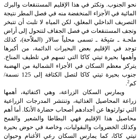
نحو الجنوب. وتكثر في هذا الإقليم المستنقعات والبرك
المائية في الأجزاء المنخفضة منه في فصل المطر نتيجة
التصريف الداخلي المغلق، لكن المياه لا تلبث أن تتبخر
وتجف المستنقعات في فصل الجفاف لتتحول إلى أراض
ملحـة ـ سَبِخَة ـ تسمى محلياً سالار (الملاّحة)، كذلك
توجد في الإقليم بعض البحيرات الدائمة، من أكبرها
وأهمها بحيرة تيتي كاكا التي تسهم في تلطيف المناخ.
يتركز معظم السكان في الأجزاء الشمالية من الهضبة
جنوب بحيرة تيتي كاكا لتصل الكثافة إلى 125 نسمة/
2
كم
.
ويمارس السكان الزراعة، وهي اكتفائية، أهمها
زراعة المحاصيل الغذائية، وتنتشر المدرجات الزراعية
التي توارثوها عن أجدادهم أصحاب حضارة الأنكا. أما أهم
محاصيل هذا الإقليم فهي البطاطا والشعير والقمح
وكذلك الخضروات والبقوليات، وخاصة في حوض بحيرة
تيتي كاكا، كما يمارس السكان رعي الأغنام وحيوان