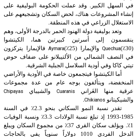
في السهل الكبير. وقد عملت الحكومة البوليفية على
إنشاء المشروعات هناك، لحض السكان وتشجيعهم على
الاستغلال الزراعي في هذه المنطقة.
وتعد بوليفية دولة الهنود الحمر بالدرجة الأولى، وهم
ينقسمون إلى أسرتين كبيرتين هما، الكيتشوا
(30
٪
)
والإيمارا
(25
٪
)
فالإيمارا يتركزون
Aymara
Quechua
في النصف الشمالي من الألتيبلانو على ضفاف حوض
تيتي كاكا وفي أودية السلاسل الجبلية الشرقية.
أما الكيتشوا فيتجمعون خاصة في الأودية والأراضي
المنخفضة، ويتألفون بوجه عام من عدة مجموعات
عرقية منها الغَراني
والشيباي
Chipayas
Cuaranis
والشيكيتانو
.
Chikianos
تقدر نسبة النمو السكاني بنحو 2.3
٪
في السنة
1985
-
1993 إذ تبلغ نسبة الولادات 3.3
٪
ونسبة الوفيات
1
٪
. ويؤلف سكان القرى 37
٪
من مجموع السكان ويبلغ
الدخل الفردي 1010 دولاراً سنوياً يفي بالحاجات