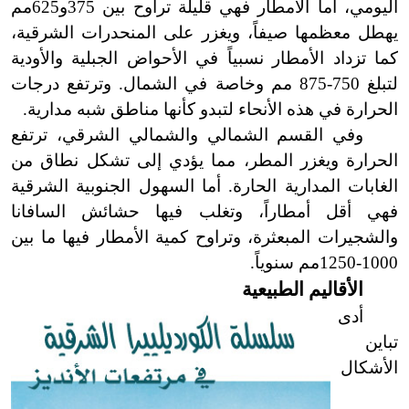
اليومي، أما الأمطار فهي قليلة تراوح بين 375و625مم
يهطل معظمها صيفاً، ويغزر على المنحدرات الشرقية،
كما تزداد الأمطار نسبياً في الأحواض الجبلية والأودية
لتبلغ 750
-
875 مم وخاصة في الشمال. وترتفع درجات
الحرارة في هذه الأنحاء لتبدو كأنها مناطق شبه مدارية.
وفي القسم الشمالي والشمالي الشرقي، ترتفع
الحرارة ويغزر المطر، مما يؤدي إلى تشكل نطاق من
الغابات المدارية الحارة. أما السهول الجنوبية الشرقية
فهي أقل أمطاراً، وتغلب فيها حشائش السافانا
والشجيرات المبعثرة، وتراوح كمية الأمطار فيها ما بين
1000
-
1250مم سنوياً.
الأقاليم الطبيعية
أدى
تباين
الأشكال