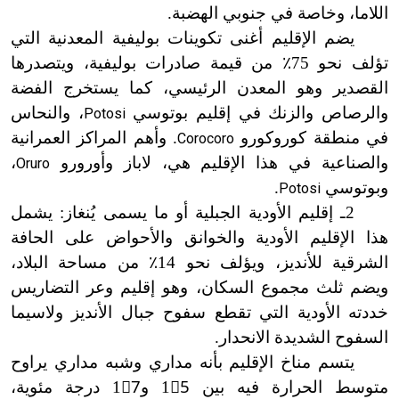
اللاما، وخاصة في جنوبي الهضبة.
يضم الإقليم أغنى تكوينات بوليفية المعدنية التي
تؤلف نحو 75
٪
من قيمة صادرات بوليفية، ويتصدرها
القصدير وهو المعدن الرئيسي، كما يستخرج الفضة
والرصاص والزنك في إقليم بوتوسي
، والنحاس
Potosi
في منطقة كوروكورو
. وأهم المراكز العمرانية
Corocoro
والصناعية في هذا الإقليم هي، لاباز وأورورو
،
Oruro
وبوتوسي
.
Potosi
2ـ إقليم الأودية الجبلية أو ما يسمى يُنغاز: يشمل
هذا الإقليم الأودية والخوانق والأحواض على الحافة
الشرقية للأنديز، ويؤلف نحو 14
٪
من مساحة البلاد،
ويضم ثلث مجموع السكان، وهو إقليم وعر التضاريس
خددته الأودية التي تقطع سفوح جبال الأنديز ولاسيما
السفوح الشديدة الانحدار.
يتسم مناخ الإقليم بأنه مداري وشبه مداري يراوح
متوسط الحرارة فيه بين
15ْ و17ْ
درجة مئوية،