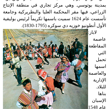
بمدينة بوتوسي. وهي مركز تجاري في منطقة الإنتاج
الزراعي، فيها مقر المحكمة العليا والبطريركية وجامعة
تأسست عام 1624 سميت باسمها تكريماً لرئيس بوليفية
الأول أنطونيو خوزيه دي سوكره (1795
-
1830).
لاباز:
عاصمة
المقاطعة
التي
تحمل
اسمها
والعاصمة
الإدارية
للبلاد.
بناها
الإسبان
عام 1548