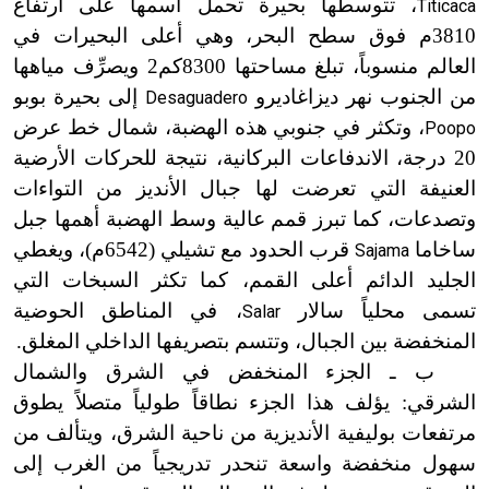
، تتوسطها بحيرة تحمل اسمها على ارتفاع
Titicaca
3810م فوق سطح البحر، وهي أعلى البحيرات في
العالم منسوباً، تبلغ مساحتها 8300كم2 ويصرِّف مياهها
من الجنوب نهر ديزاغاديرو
إلى بحيرة بوبو
Desaguadero
، وتكثر في جنوبي هذه الهضبة، شمال خط عرض
Poopo
20 درجة، الاندفاعات البركانية، نتيجة للحركات الأرضية
العنيفة التي تعرضت لها جبال الأنديز من التواءات
وتصدعات، كما تبرز قمم عالية وسط الهضبة أهمها جبل
ساخاما
قرب الحدود مع تشيلي (6542م)، ويغطي
Sajama
الجليد الدائم أعلى القمم، كما تكثر السبخات التي
تسمى محلياً سالار
، في المناطق الحوضية
Salar
المنخفضة بين الجبال، وتتسم بتصريفها الداخلي المغلق.
ب ـ الجزء المنخفض في الشرق والشمال
الشرقي: يؤلف هذا الجزء نطاقاً طولياً متصلاً يطوق
مرتفعات بوليفية الأنديزية من ناحية الشرق، ويتألف من
سهول منخفضة واسعة تنحدر تدريجياً من الغرب إلى