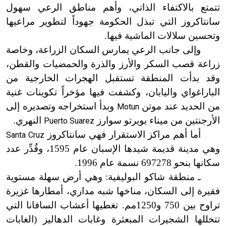
تتمتع بالاكتفاء الذاتي، وأهم مناطق الرعي سهول
سانتاكروز التي تبذل الحكومة جهوداً لتطوير مراعيها
وتحسين سلالات الماشية فيها.
وإلى جانب الرعي يمارس السكان الزراعة، وخاصة
زراعة قصب السكر والأرز والذرة والحمضيات والقطن،
وقد بدأت المنطقة تستقبل الهجرات الخارجية من
الباراغواي واليابان، وكشفت فيها مؤخراً تكوينات غنية
من الحديد عند موتن
وبدأ استخراجه وتصديره إلى
Motun
الأرجنتين من ميناء بويرتو سوارز
النهري.
Puerto Suarez
أما أهم مراكز الاستقرار فهي سانتاكروز
Santa Cruz
وهي مدينة قديمة شيدها الإسبان عام 1595، وقُدِّر عدد
سكانها بنحو 697278 نسمة عام 1996.
ـ منطقة شاكو البوليفية: وهي أرض سهلة مستوية
فقيرة إلى السكان، مناخها شبه مداري، أمطارها غزيرة
تراوح بين 750
و1250مم. تغطيها أعشاب السافانا التي
تتخللها الشجيرات المبعثرة وغابات الدهاليز (الغابات