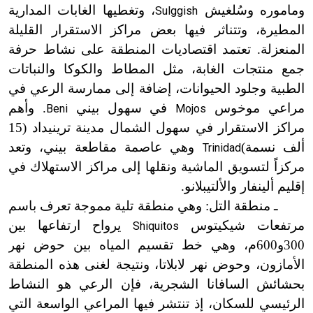
وماموره وسُلغيش
، وتغطيها الغابات المدارية
Sulggish
المطيرة، وتتناثر فيها بعض مراكز الاستقرار القليلة
المنعزلة. تعتمد اقتصاديات المنطقة على نشاط حرفة
جمع منتجات الغابة، مثل المطاط والكوكا والنباتات
الطبية وجلود الحيوانات، إضافة إلى ممارسة الرعي في
مراعي موخوس
في سهول بيني
. وأهم
Beni
Mojos
مراكز الاستقرار في سهول الشمال مدينة ترينيداد
(15
ألف نسمة)
وهي عاصمة مقاطعة بيني، وتعد
Trinidad
مركزاً لتسويق الماشية ونقلها إلى مراكز الاستهلاك في
إقليم ألينفار والألتيبلانو.
ـ منطقة التل: وهي منطقة تلية مموجة تعرف باسم
مرتفعات شيكيتوس
يرواح ارتفاعها بين
Shiquitos
300
و600م، وهي خط تقسيم المياه بين حوض نهر
الأمازون، وحوض نهر لابلاتا، ونتيجة لغنى هذه المنطقة
بحشائش السافانا الشجرية، فإن الرعي هو النشاط
الرئيسي للسكان، إذ تنتشر فيها المراعي الواسعة التي