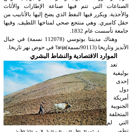
الصناعات التي تتم فيها صناعة الإطارات والأثاث
والأحذية. ويكرر فيها النفط الذي يضخ إليها بالأنابيب من
حقل كاميري. وهي منتجع صحي لمناخها اللطيف. وفيها
جامعة تأسست عام 1832.
وهناك مدينتا بوتوسي (112078 نسمة) في جبال
الأنديز وتاريخا
(90113
نسمة)
في حوض نهر تاريخا.
Tarija
الموارد الاقتصادية والنشاط البشري
تعد
بوليفية
إحدى
دول
أمريكة
الجنوبية
المتخلفة
التي لم
تطور