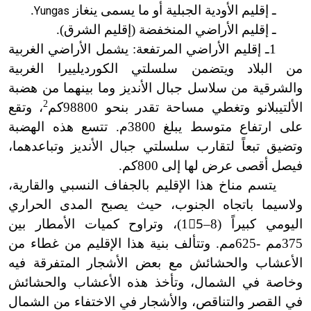
ـ إقليم الأودية الجبلية أو ما يسمى ينغاز
.
Yungas
ـ إقليم الأراضي المنخفضة (إقليم الشرق).
1ـ إقليم الأراضي المرتفعة: يشمل الأراضي الغربية
من البلاد ويتضمن سلسلتي الكورديلييرا الغربية
والشرقية من سلاسل جبال الأنديز وما بينهما من هضبة
2
الألتيبلانو وتغطي مساحة تقدر بنحو 98800كم
، وتقع
على ارتفاع متوسط يبلغ 3800م. تتسع هذه الهضبة
وتضيق تبعاً لتقارب سلسلتي جبال الأنديز وتباعدهما،
فيصل أقصى عرض لها إلى 800كم.
يتسم مناخ هذا الإقليم بالجفاف النسبي والقارية،
ولاسيما باتجاه الجنوب، حيث يصبح المدى الحراري
اليومي كبيراً (8
–15ْ
)، وتراوح كميات الأمطار بين
375مم
-
625مم. وتتألف بنية هذا الإقليم من غطاء من
الأعشاب والحشائش مع بعض الأشجار المتفرقة فيه
وخاصة في الشمال، وتأخذ هذه الأعشاب والحشائش
في القصر والتناقص، والأشجار في الاختفاء من الشمال