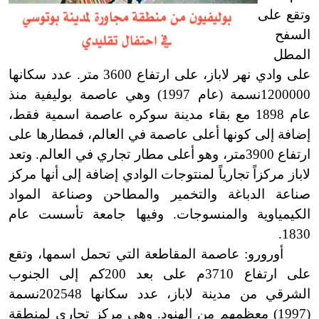
وتقع على
السفح
المطل
على وادي نهر لاباز، على ارتفاع 3600 متر. عدد سكانها
1200000نسمة (عام 1997) وهي عاصمة بوليفية منذ
عام 1898 مع بقاء مدينة سوكره عاصمة اسمية فقط،
إضافة إلى كونها أعلى عاصمة في العالم، فمطارها على
ارتفاع 3900متر، وهو أعلى مطار تجاري في العالم. وتعد
لاباز مركزاً تجارياً لمنتوجات الوادي إضافة إلى أنها مركز
صناعة الدباغة والتخمير والمطاحن وصناعة المواد
الكيمياوية والمنسوجات. وفيها جامعة تأسست عام
1830.
أورورو: عاصمة المقاطعة التي تحمل اسمها، وتقع
على ارتفاع 3710م على بعد 200كم إلى الجنوب
الشرقي من مدينة لاباز، عدد سكانها 202548نسمة
(1997) معظمهم من الهنود. وهي مركز تجاري لمنطقة