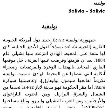
بوليفيه
هيئة الموسوعة العربية تطلق موسوعات جديدة في عام 2026
Bolivia - Bolivie
بوليفية
جمهورية بوليفية
إحدى دول أمريكة الجنوبية
Bolivia
القارية (الحبيسة)، تُعد نموذجاً لدول الأنديز الجبلية، كان
لها منفذ على المحيط الهادئ انتزعته منها تشيلي عام
1884، بعد أن هزمتها وفرضت عليها العزلة داخل موقعها
القاري المحاط بالهضاب الوعرة والمرتفعات وصحراء
أتكامة التي تفصلها عن المحيط الهادئ. سميت بوليفية
تكريماً لفاتحها سيمون بوليفار[ر
]
، وعاصمتها سوكرة
، أما مقر الحكومة فهو مدينة لاباز
تحدها من
La-Paz
Sucre
الشمال والشرق البرازيل، ومن الجنوب الباراغواي
والأرجنتين، ومن الغرب التشيلي والبيرو. وتبلغ مساحتها
2
1098581كم
. وتحتل المرتبة الخامسة من حيث