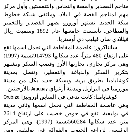
مناجم القصدير والفضة والنحاس والتنغستين وأول مركز
مهم لمناجم الفضة في البلاد، وملتقى شبكة خطوط
سكة الحديد. تشتهر أورورو بصهر القصدير والتخمير
والمطاحن. تأسست جامعتها عام 1892 وسميت ريال
فيللادي سان فيليب دي أوستريا.
سانتاكروز: عاصمة المقاطعة التي تحمل اسمها تقع
على ارتفاع 480 متراً، عدد سكانها 914793نسمة (1997)
وهي مركز تجاري، تجارتها الأرز وقصب السكر وتشتهر
بتكرير السكر والدباغة والتقطير، وتتصل بمدينة
كوشابامبا بطريق برية، وبسكة حديد بكل من مدينة
مورزمبا في البرازيل ومدينة أَرغواي
بالأرجنتين.
Araguay
كوشابامبا: كانت تدعى في السابق أوروبيزا
Orubiza
وهي عاصمة المقاطعة التي تحمل اسمها وثاني مدينة
في بوليفية، تقع في حوض خصيب على ارتفاع 2614
متر، عدد سكانها 560284نسمة (1997)، وهي المركز
الرئيسي لزراعة الحبوب والفواكه في بوليفية. ومن