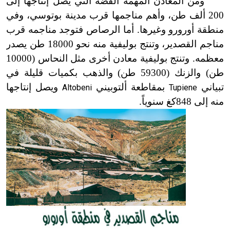
ومن المعادن المهمة الفضة التي يصل إنتاجها إلى
200 ألف طن، وأهم مناجمها قرب مدينة بوتوسي، وفي
منطقة أورورو وغيرها. أما الرصاص فتوجد مناجمه قرب
مناجم القصدير، وتنتج بوليفية منه نحو 18000 طن يصدر
معظمه. وتنتج بوليفية معادن أخرى مثل النحاس (10000
طن) والزنك (59300 طن) والذهب بكميات قليلة في
تبياني
بمقاطعة ألتوبيني
ويصل إنتاجها
Altobeni
Tupiene
منه إلى 848كغ سنوياً.