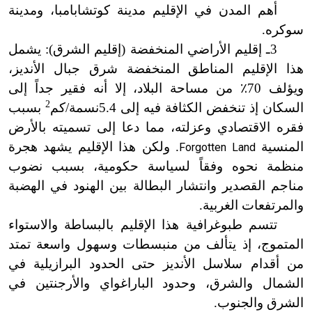
أهم المدن في الإقليم مدينة كو
ت
شابامبا، ومدينة
سوكره.
3ـ إقليم الأراضي المنخفضة (إقليم الشرق): يشمل
هذا الإقليم المناطق المنخفضة شرق جبال الأنديز،
ويؤلف 70
٪
من مساحة البلاد، إلا أنه فقير جداً إلى
2
السكان إذ تنخفض الكثافة فيه إلى
5.4
نسمة/كم
بسبب
فقره الاقتصادي وعزلته، مما دعا إلى تسميته بالأرض
المنسية
. ولكن هذا الإقليم يشهد هجرة
Forgotten Land
منظمة نحوه وفقاً لسياسة حكومية، بسبب نضوب
مناجم القصدير وانتشار البطالة بين الهنود في الهضبة
والمرتفعات الغربية.
تتسم طبوغرافية هذا الإقليم بالبساطة والاستواء
المتموج، إذ يتألف من منبسطات وسهول واسعة تمتد
من أقدام سلاسل الأنديز حتى الحدود البرازيلية في
الشمال والشرق، وحدود الباراغواي والأرجنتين في
الشرق والجنوب.