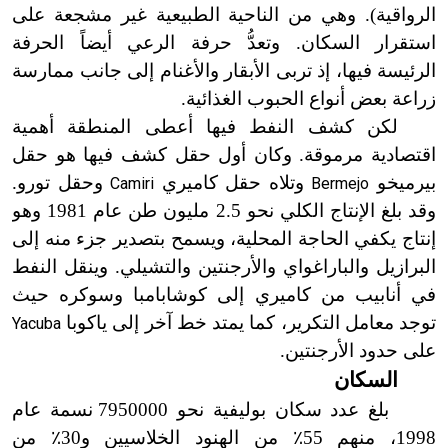
الرواقية). وهي من الناحية الطبيعية غير مشجعة على
استقرار السكان. وتعدُّ حرفة الرعي أيضاً الحرفة
الرئيسة فيها، إذ تربى الأبقار والأغنام إلى جانب ممارسة
زراعة بعض أنواع الحبوب الغذائية.
لكن كشف النفط فيها أعطى المنطقة أهمية
اقتصادية مرموقة. وكان أول حقل كشف فيها هو حقل
بيرميخو
وتلاه حقل كاميري
وحقل تورو.
Camiri
Bermejo
وقد بلغ الإنتاج الكلي نحو 2.5 مليون طن عام 1981 وهو
إنتاج يكفي الحاجة المحلية، ويسمح بتصدير جزء منه إلى
البرازيل والباراغواي والأرجنتين والتشيلي. وينقل النفط
في أنابيب من كاميري إلى كوشابامبا وسوكره حيث
توجد معامل التكرير، كما يمتد خط آخر إلى ياكوبا
Yacuba
على حدود الأرجنتين.
السكان
بلغ عدد سكان بوليفية نحو 7950000 نسمة عام
1998، منهم 55
٪
من الهنود الخلاسيين و30
٪
من