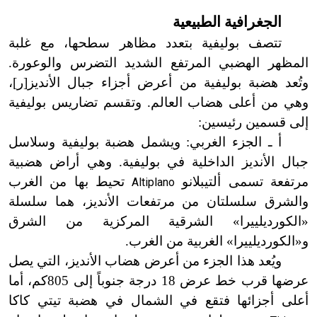
الجغرافية الطبيعية
تتصف بوليفية بتعدد مظاهر سطحها، مع غلبة
المظهر الهضبي المرتفع الشديد التضرس والوعورة.
وتُعد هضبة بوليفية من أعرض أجزاء جبال الأنديز[ر
]
،
وهي من أعلى هضاب العالم. وتقسم تضاريس بوليفية
إلى قسمين رئيسين:
أ ـ الجزء الغربي: ويشمل هضبة بوليفية وسلاسل
جبال الأنديز الداخلية في بوليفية. وهي أراض هضبية
مرتفعة تسمى ألتيبلانو
تحيط بها من الغرب
Altiplano
والشرق سلسلتان من مرتفعات الأنديز، هما سلسلة
«الكورديلييرا» الشرقية المركزية من الشرق
و
«
الكورديلييرا» الغربية من الغرب.
ويُعد هذا الجزء من أعرض هضاب الأنديز، التي يصل
عرضها قرب خط عرض 18 درجة جنوباً إلى 805كم، أما
أعلى أجزائها فتقع في الشمال في هضبة تيتي كاكا