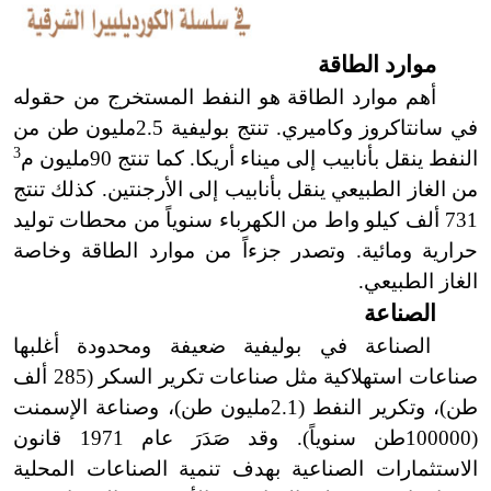
موارد الطاقة
أهم موارد الطاقة هو النفط المستخرج من حقوله
في سانتاكروز وكاميري. تنتج بوليفية 2.5مليون طن من
3
النفط ينقل بأنابيب إلى ميناء أريكا. كما تنتج 90مليون م
من الغاز الطبيعي ينقل بأنابيب إلى الأرجنتين. كذلك تنتج
731 ألف كيلو واط من الكهرباء سنوياً من محطات توليد
حرارية ومائية. وتصدر جزءاً من موارد الطاقة وخاصة
الغاز الطبيعي.
الصناعة
الصناعة في بوليفية ضعيفة ومحدودة أغلبها
صناعات استهلاكية مثل صناعات تكرير السكر (285 ألف
طن)، وتكرير النفط (
2.1
مليون طن)، وصناعة الإسمنت
(100000طن سنوياً). وقد صَدَرَ عام 1971 قانون
الاستثمارات الصناعية بهدف تنمية الصناعات المحلية