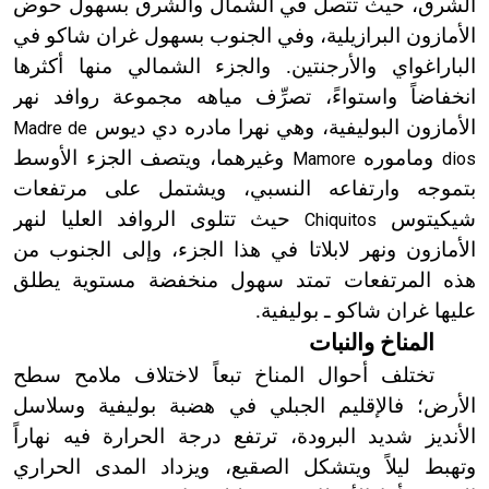
الشرق، حيث تتصل في الشمال والشرق بسهول حوض
الأمازون البرازيلية، وفي الجنوب بسهول غران شاكو في
الباراغواي والأرجنتين. والجزء الشمالي منها أكثرها
انخفاضاً واستواءً، تصرِّف مياهه مجموعة روافد نهر
الأمازون البوليفية، وهي نهرا مادره دي ديوس
Madre de
وماموره
وغيرهما، ويتصف الجزء الأوسط
Mamore
dios
بتموجه وارتفاعه النسبي، ويشتمل على مرتفعات
شيكيتوس
حيث تتلوى الروافد العليا لنهر
Chiquitos
الأمازون ونهر لابلاتا في هذا الجزء، وإلى الجنوب من
هذه المرتفعات تمتد سهول منخفضة مستوية يطلق
عليها غران شاكو ـ بوليفية.
المناخ والنبات
تختلف أحوال المناخ تبعاً لاختلاف ملامح سطح
الأرض؛ فالإقليم الجبلي في هضبة بوليفية وسلاسل
الأنديز شديد البرودة، ترتفع درجة الحرارة فيه نهاراً
وتهبط ليلاً ويتشكل الصقيع، ويزداد المدى الحراري