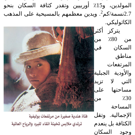
المولدين، و15
٪
أوربيين وتقدر كثافة السكان بنحو
2
2.7
نسمة/كم
. ويدين معظمهم بالمسيحية على المذهب
الكاثوليكي.
يتركز أكثر
من 80
٪
من
السكان في
مناطق
المرتفعات
والأودية الجبلية
التي لا تزيد
مساحتها على
30
٪
من
المساحة
الإجمالية. وتقل
الكثافة بل ينعدم
وجود السكان