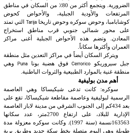
الضرورية. ويتجمع أكثر من 80
٪
من السكان في مناطق
المرتفعات والأودية الجبلية، والأحواض كحوض
كوشابامبا، وحوض سوكره وحوض تاريخا
التي تمتد
Tarija
على محور شمالي جنوبي قرب مناطق استخراج
المعادن. وتضم هذه الأحواض الجبلية أغنى مراكز
العمران وأكثرها سكاناً.
ويتركز السكان أيضاً في مراكز التعدين مثل منطقة
جبل سيروريكو
فوق هضبة بونا
وهي
Puna
Cerrorico
منطقة غنية بالموارد الطبيعية والثروات الباطنية.
أهم مدن بوليفية
سوكره: كانت تدعى شيكيساكا وهي العاصمة
الرسمية لبوليفية وعاصمة مقاطعة شيكيساكا، تقع على
بعد 434كم إلى الجنوب الشرقي من مدينة لاباز العاصمة
الإدارية للبلاد، على ارتفاع 2700متر، عدد سكانها
163563نسمة (سنة 1997). وكانت سوكره معزولة مدة
طويلة وهي اليوم متصلة بخط سكة حديد وطريق برية