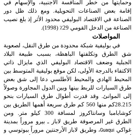
وحمايتها من خطر المنافسة الأجنبية، والإسهام في
إقامة بعض الصناعات التحويلية. ومع ذلك ظل دور
الصناعة في الاقتصاد البوليفي محدود الأثر إذ بلغ نصيب
الصناعة من الدخل القومي 29
٪
(1998).
المواصلات
في بوليفية شبكة محدودة من طرق النقل، لصعوبة
شق الطرق وتكلفتها الباهظة، بسبب طبيعة البلاد
الجبلية وضعف الاقتصاد البوليفي الذي مايزال ذاتي
الاكتفاء بالدرجة الأولى، لكن موقع بوليفية المتوسط بين
المحيط الهادي والمحيط الأطلسي دعا إلى شق بعض
طرق السيارات للربط بينها وبين الدول المجاورة وصولاً
إلى الموانئ. وقد قدرت أطوال طرق السيارات بنحو
28.215كم منها 560 كم طرق سريعة أهمها الطريق بين
كوشابامبا وسانتاكروز لمسافة 300 كيلو متر. ومن
الطرق غير المرصوفة طريق لاباز ـ بيرو مروراً بمدينة
غواكي
، وطريق لاباز الأرجنتين مروراً ببوتوسي و
Guaqui