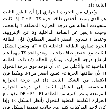
الثابتة (1
)
.
ويُعرف من التحريك الحراري
[
ر
]
أن الطور الثابت
هو الذي يتمتع بأخفض طاقة حرة
. إذا كانت
F = E - T.S
متحولات الحالة هي درجة الحرارة المطلقة
والحجم،
T
وحيث
يعبر عن الطاقة الداخلية و
عن الإنتروبية.
S
E
وعندما
تساوي الصفر (الصفر المطلق(، فإن الطاقة
T
الحرة تساوي الطاقة الداخلية (
)
، ويتفق الشكل
F = E
الثابت مع أخفض طاقة داخلية. ويغدو الحد
مهماً عند
T.S
ارتفاع درجة الحرارة، ويمكن للحالة (2) ذات الطاقة
الداخلية
والأعلى من
، أن توجد فوق درجة التحول
E1
E2
لأن طاقتها الحرة
تصبح أصغر من
. وهكذا فإن
F1
F2
Tt
الانتقال من الشكل الثابت (1) في درجة الحرارة
المنخفضة إلى الشكل الثابت في درجة الحرارة
المرتفعة يمتص كمية من الطاقة
تتفق مع
DE = E2 - E1
الحرارة الكامنة اللاطية للتحول (أنظر الشكل 3) وإذا
كان لأحد المركبات كثير من حالات تعددية الشكل فإن