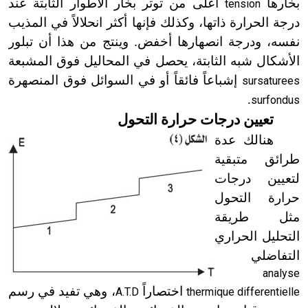
بخارها
أعلى من توتر بخار الأطوار الثابتة عند
tension
درجة الحرارة ذاتها، وكذلك فإنها أكثر انحلالاً في المذيب
نفسه، ودرجة انصهارها أخفض. وينتج من هذا أن تبلور
الأشكال شبه الثابتة، يحصل في المحاليل فوق المشبعة
إشباعاً فائقاً أو في السوائل فوق المنصهرة
sursaturees
.
surfondus
تعيين درجات حرارة التحول
هنالك عدة
طرائق متبقية
لتعيين درجات
حرارة التحول
مثل طريقة
التحليل الحراري
التفاضلي
analyse
اختصاراً
، وهي تفيد في رسم
A.T.D
thermique differentielle