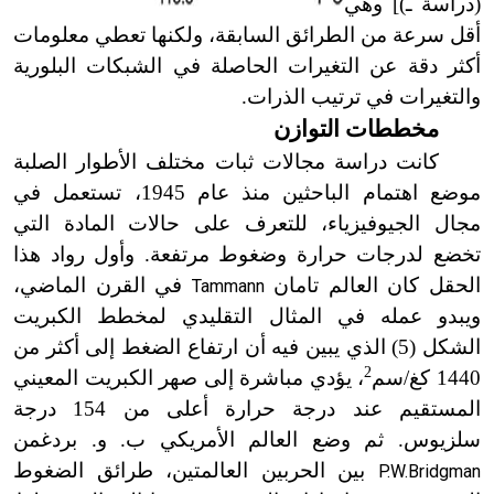
(دراسة ـ
)]
وهي
أقل سرعة من الطرائق السابقة، ولكنها تعطي معلومات
أكثر دقة عن التغيرات الحاصلة في الشبكات البلورية
والتغيرات في ترتيب الذرات.
مخططات التوازن
كانت دراسة مجالات ثبات مختلف الأطوار الصلبة
موضع اهتمام الباحثين منذ عام 1945، تستعمل في
مجال الجيوفيزياء، للتعرف على حالات المادة التي
تخضع لدرجات حرارة وضغوط مرتفعة. وأول رواد هذا
الحقل كان العالم تامان
في القرن الماضي،
Tammann
ويبدو عمله في المثال التقليدي لمخطط الكبريت
الشكل (5) الذي يبين فيه أن ارتفاع الضغط إلى أكثر من
2
1440 كغ/سم
، يؤدي مباشرة إلى صهر الكبريت المعيني
المستقيم عند درجة حرارة أعلى من 154 درجة
سلزيوس. ثم وضع العالم الأمريكي ب. و. بردغمن
بين الحربين العالمتين، طرائق الضغوط
P.W.Bridgman