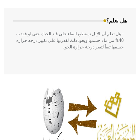
المعمار على بناء مداميكه وخاصة في الواجهات
هل تعلم؟
- هل تعلم أن الإبل تستطيع البقاء على قيد الحياة حتى لو فقدت
40% من ماء جسمها ويعود ذلك لقدرتها على تغيير درجة حرارة
جسمها تبعاً لتغير درجة حرارة الجو،
- هل تعلم أن أبقراط كتب في الطب أربعة مؤلفات هي:
الحكم، الأدلة، تنظيم التغذية، ورسالته في جروح الرأس. ويعود
له الفضل بأنه حرر الطب من الدين والفلسفة.
- هل تعلم أن المرجان إفراز حيواني يتكون في البحر ويتركب
من مادة كربونات الكلسيوم، وهو أحمر أو شديد الحمرة وهو