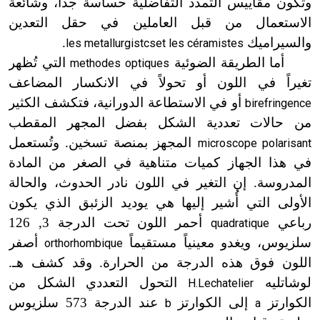
وتكون مقاييس التمدد التفاضلية حساسة جداً، وشائعة
الاستعمال من قبل العاملين في حقل التعدين
والسيراميك
.
les metallurgistcset les céramistes
أما الطريقة الضوئية
التي تُظهر
methodes optiques
تغيراً في اللون أو تحولاً في الانكسار المضاعف
أو في الاستطاعة الدورانية، فتكشف الكثير
birefringence
من حالات تعددية الشكل بفضل المجهر المقطب
المجهز بمنصة تسخين. وتُستعمل
microscope polarisant
في هذا الجهاز كميات متناهية في الصغر من المادة
المدروسة. إن التغير في اللون نادر الحدوث، والحالة
الأولى التي أُشير إليها هي يوديد الزئبق الذي يكون
رباعي
أحمر اللون تحت الدرجة 3, 126
quadratique
سلزيوس، ويغدو معينياً مستقيماً
أصفر
orthorhombique
اللون فوق هذه الدرجة من الحرارة. وقد كشف هـ.
لوشاتليه
التحول التعددي الشكل من
H.Lechatelier
الكوارتز
إلى الكوارتز
عند الدرجة 573 سلزيوس
b
a