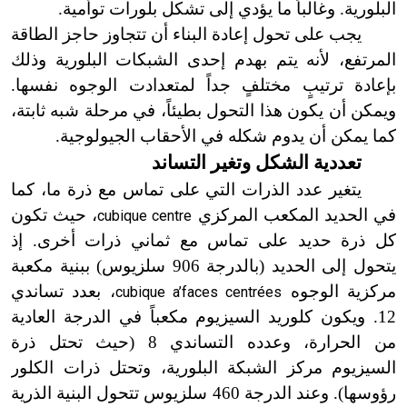
البلورية. وغالباً ما يؤدي إلى تشكل بلورات توأمية.
يجب على تحول إعادة البناء أن تتجاوز حاجز الطاقة
المرتفع، لأنه يتم بهدم إحدى الشبكات البلورية وذلك
بإعادة ترتيبٍ مختلفٍ جداً لمتعدادت الوجوه نفسها.
ويمكن أن يكون هذا التحول بطيئاً، في مرحلة شبه ثابتة،
كما يمكن أن يدوم شكله في الأحقاب الجيولوجية.
تعددية الشكل وتغير التساند
يتغير عدد الذرات التي على تماس مع ذرة ما، كما
في الحديد المكعب المركزي
، حيث تكون
cubique centre
كل ذرة حديد على تماس مع ثماني ذرات أخرى. إذ
يتحول إلى الحديد (بالدرجة 906 سلزيوس) ببنية مكعبة
مركزية الوجوه
، بعدد تساندي
cubique a’faces centrées
12. ويكون كلوريد السيزيوم مكعباً في الدرجة العادية
من الحرارة، وعدده التساندي 8 (حيث تحتل ذرة
السيزيوم مركز الشبكة البلورية، وتحتل ذرات الكلور
رؤوسها
)
. وعند الدرجة 460 سلزيوس تتحول البنية الذرية