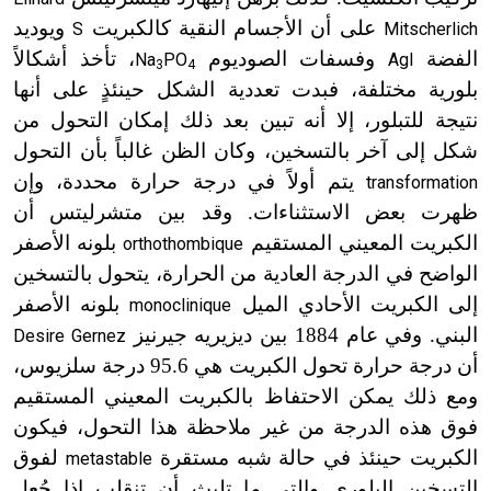
على أن الأجسام النقية كالكبريت
ويوديد
S
Mitscherlich
الفضة
وفسفات الصوديوم
، تأخذ أشكالاً
Na
PO
AgI
3
4
بلورية مختلفة، فبدت تعددية الشكل حينئذٍ على أنها
نتيجة للتبلور، إلا أنه تبين بعد ذلك إمكان التحول من
شكل إلى آخر بالتسخين، وكان الظن غالباً بأن التحول
يتم أولاً في درجة حرارة محددة، وإن
transformation
ظهرت بعض الاستثناءات. وقد بين متشرليتس أن
الكبريت المعيني المستقيم
بلونه الأصفر
orthothombique
الواضح في الدرجة العادية من الحرارة، يتحول بالتسخين
إلى الكبريت الأحادي الميل
بلونه الأصفر
monoclinique
البني. وفي عام 1884 بين ديزيريه جيرنيز
Desire Gernez
أن درجة حرارة تحول الكبريت هي 95.6 درجة سلزيوس،
ومع ذلك يمكن الاحتفاظ بالكبريت المعيني المستقيم
فوق هذه الدرجة من غير ملاحظة هذا التحول، فيكون
الكبريت حينئذ في حالة شبه مستقرة
لفوق
metastable
التسخين البلوري والتي ما تلبث أن تنقلب إذا جُعل