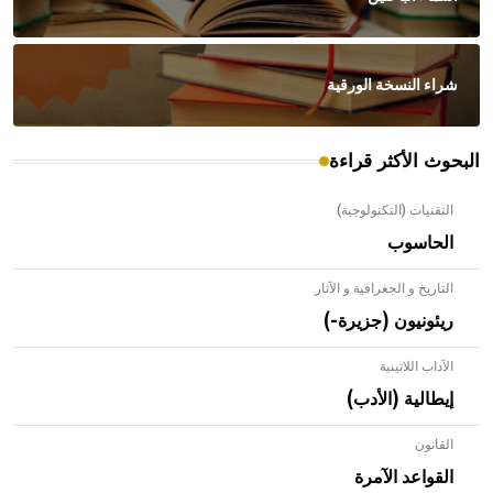
شراء النسخة الورقية
البحوث الأكثر قراءة
التقنيات (التكنولوجية)
الحاسوب
التاريخ و الجغرافية و الآثار
ريئونيون (جزيرة-)
الآداب اللاتينية
إيطالية (الأدب)
القانون
- هل تعلم أن الأبلق نوع من الفنون الهندسية التي ارتبطت
بالعمارة الإسلامية في بلاد الشام ومصر خاصة، حيث يحرص
القواعد الآمرة