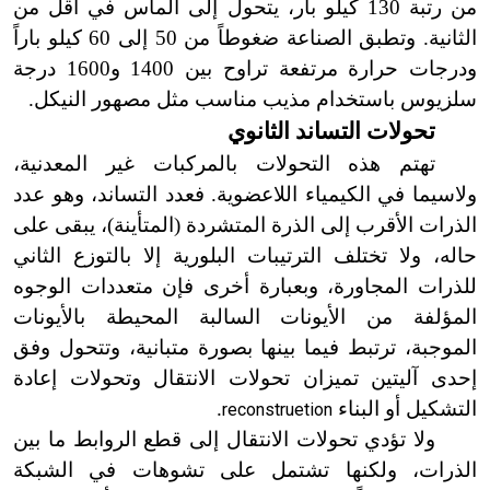
من رتبة 130 كيلو بار، يتحول إلى الماس في أقل من
الثانية. وتطبق الصناعة ضغوطاً من 50 إلى 60 كيلو باراً
ودرجات حرارة مرتفعة تراوح بين 1400 و1600 درجة
سلزيوس باستخدام مذيب مناسب مثل مصهور النيكل.
تحولات التساند الثانوي
تهتم هذه التحولات بالمركبات غير المعدنية،
ولاسيما في الكيمياء اللاعضوية. فعدد التساند، وهو عدد
الذرات الأقرب إلى الذرة المتشردة (المتأينة
)
، يبقى على
حاله، ولا
تختلف الترتيبات البلورية إلا بالتوزع الثاني
للذرات المجاورة، وبعبارة أخرى فإن متعددات الوجوه
المؤلفة من الأيونات السالبة المحيطة بالأيونات
الموجبة، ترتبط فيما بينها بصورة متبانية، وتتحول وفق
إحدى آليتين تميزان تحولات الانتقال وتحولات إعادة
التشكيل أو البناء
.
reconstruetion
ولا تؤدي تحولات الانتقال إلى قطع الروابط ما بين
الذرات، ولكنها تشتمل على تشوهات في الشبكة