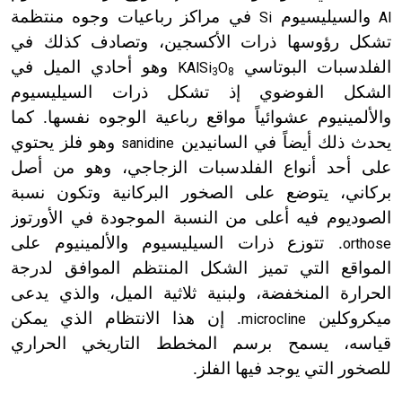
والسيليسيوم
في مراكز رباعيات وجوه منتظمة
Si
Al
تشكل رؤوسها ذرات الأكسجين، وتصادف كذلك في
الفلدسبات البوتاسي
وهو أحادي الميل في
KAlSi
O
3
8
الشكل الفوضوي إذ تشكل ذرات السيليسيوم
والألمينيوم عشوائياً مواقع رباعية الوجوه نفسها. كما
يحدث ذلك أيضاً في السانيدين
وهو فلز يحتوي
sanidine
على أحد أنواع الفلدسبات الزجاجي، وهو من أصل
بركاني، يتوضع على الصخور البركانية وتكون نسبة
الصوديوم فيه أعلى من النسبة الموجودة في الأورتوز
. تتوزع ذرات السيليسيوم والألمينيوم على
orthose
المواقع التي تميز الشكل المنتظم الموافق لدرجة
الحرارة المنخفضة، ولبنية ثلاثية الميل، والذي يدعى
ميكروكلين
. إن هذا الانتظام الذي يمكن
microcline
قياسه، يسمح برسم المخطط التاريخي الحراري
للصخور التي يوجد فيها الفلز.