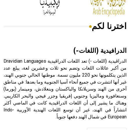
أجود أنواعه، ويمتاز بكبر الحجم ويسمى الش
اخترنا لكم
هل تعلم أن الأبسيد كلمة فرنسية اللفظ تم اعتمادها مصطلحاً
أثرياً يستخدم في العمارة عموماً وفي العمارة الدينية الخاصة
بالكنائس خصوصاً، وفي الإنكليزية أب
الدرافيدية (اللغات-)
الدراڤيدية (اللغات -) تعد اللغات الدراڤيدية Dravidian Languages
من أكبر عائلات اللغات وتضم نحو ثلاث وعشرين لغة، يبلغ عدد
الذين يتكلمونها نحو 220 مليون نسمة. موطنها الحالي جنوبي الهند،
- هل تعلم أن أبجر Abgar اسم معروف جيداً يعود إلى عدد من
الملوك الذين حكموا مدينة إديسا (الرها) من أبجر الأول وحتى
غير أنها انتشرت في جميع أنحاء آسيا الجنوبية وما بعدها: في مناطق
التاسع، وهم ينتسبون إلى أسرة أوسروين
أخرى من الهند وسريلانكا والباكستان وبنغلادش، ومينمار (بورما)
وسنغافورة وماليزيا وجنوبي إفريقيا وجزر فيجي والبحر الكاريبي.
وهناك ما يشير إلى أن اللغات الدراڤيدية كانت في الماضي أكثر
انتشاراً في الهند، غير أن توسع اللغات الهندية الأوربية Indo-
European في شمال الهند دفعها جنوباً.
- هل تعلم أن الأبجدية الكنعانية تتألف من /22/ علامة كتابية
sign تكتب منفصلة غير متصلة، وتعتمد المبدأ الأكوروفوني،