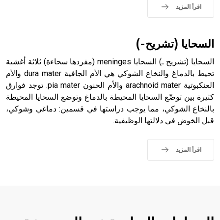
حيث تقتصر القيمة الصوتية للعلامة الك
اقرأ المزيد
السحايا (تشريح-)
السحايا (تشريح ـ) السحايا meninges (مفردها سحاءة) ثلاثة أغشية
تحيط بالدماغ والنخاع الشوكي هي الأم الجافية dura mater والأم
العنكبوتية arachnoid mater والأم الحنون pia mater. توجد فوارق
كثيرة بين توضّع السحايا المحيطة بالدماغ وتوضع السحايا المحيطة
بالنخاع الشوكي، مما يوجب دراستها في قسمين: دماغي وشوكي،
قبل الخوض في دلالتها الوظيفية.
اقرأ المزيد