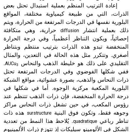
إعادة الترتيب المنظم بعملية استبدال تحتل بعض
الذرات، التي من طبيعة كيمياوية مختلفة، المواقع
البلورية نفسها في الدرجات المرتفعة من الحرارة، ويتم
ذلك بعملية انتشار
حرارية، وهي متكافئة
diffusion
إحصائياً، ويكون التناظر أعظمياً، وفي درجة الحرارة
المنخفضة تبدو هذه الذرات بترتيب منتظم وبتناظر
أصغري. وتتكرر مثل هذه الحالة في التعدين، والمثال
التقليدي على ذلك هو خليطة الذهب والنحاس
.
AUCu
3
ففي شكلها الفوضوي وفي الدرجات المرتفعة تحتل
ذرات النحاس والذهب، بصورة عشوائية، مواقع الشبكة
البلورية المكعبة مركزية الوجوه. أما في شكلها في
درجة الحرارة المنخفضة، فإن ذرات الذهب تتنظم عند
رؤوس المكعب، في حين تشغل ذرات النحاس مراكز
وجوهه فقط، وتكون فوق البنية
هذه ذات
surstructure
تناظر رباعي
. يُلاحظ هذا النمط من تعددية
quadratique
الشكل في الألومينو سيليكات إذ تتوزع ذرات الألمينيوم