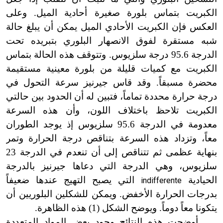
الكبريت بتماس بلورة صغيرة أحادية الميل. وعلى
العكس فإن الكبريت الأحادي الميل يمكن أن يبلغ حالة
شبه مستقرة لفوق الانصهار البلوري بتبريده تحت
الدرجة 95.6 درجة سلزيوس. وتتوقف هذه الحالة بتماس
الكبريت مع كميات قليلة من بلورة معينية مستقيمة
محضرة مسبقاً. وقد قاس جيرنيز سرعة التحول في
درجة حرارة محددة تماماً، فتبين له أن الحدود بين حالتي
الكبريت تلاحظ باختلاف اللون، وأن هذه السرعة
معدومة في الدرجة 95.6 سلزيوس إذ يوجد الطوران
معاً، وتزداد هذه السرعة بتناقص درجة الحرارة وتمر
بنهاية عظمى ثم تتناقص إلى أن تنعدم في الدرجة 23
سلزيوس، وهي الدرجة التي دعاها جيرنيز بالدرجة
الحيادية
التي يصبح التهيج عندها ضعيفاً
indifferente
بدرجات الحرارة الأخفض. ويمكن للشكلين البلوريين أن
يتكونا معاً دوماً. ويوضح الشكل (1) هذه الظاهرة.
أوضحت هذه النتائج وجود بعض المواد المتعددة