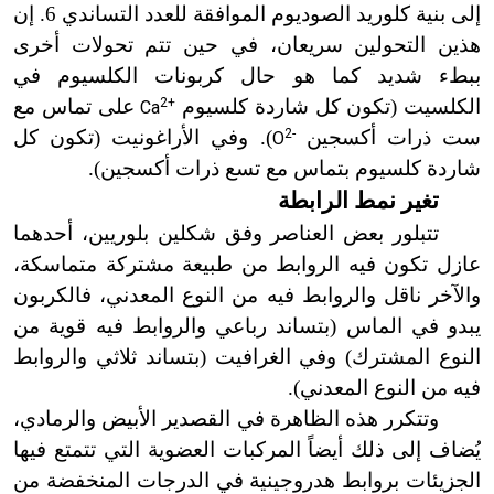
إلى بنية كلوريد الصوديوم الموافقة للعدد التساندي 6. إن
هذين التحولين سريعان، في حين تتم تحولات أخرى
ببطء شديد كما هو حال كربونات الكلسيوم في
الكلسيت (تكون كل شاردة كلسيوم
2+
على تماس مع
Ca
ست ذرات أكسجين
2-
)
. وفي الأراغونيت (تكون كل
O
شاردة كلسيوم بتماس مع تسع ذرات أكسجين
)
.
تغير نمط الرابطة
تتبلور بعض العناصر وفق شكلين بلوريين، أحدهما
عازل تكون فيه الروابط من طبيعة مشتركة متماسكة،
والآخر ناقل والروابط فيه من النوع المعدني، فالكربون
يبدو في الماس (بتساند رباعي والروابط فيه قوية من
النوع المشترك) وفي الغرافيت (بتساند ثلاثي والروابط
فيه من النوع المعدني
)
.
وتتكرر هذه الظاهرة في القصدير الأبيض والرمادي،
يُضاف إلى ذلك أيضاً المركبات العضوية التي تتمتع فيها
الجزيئات بروابط هدروجينية في الدرجات المنخفضة من