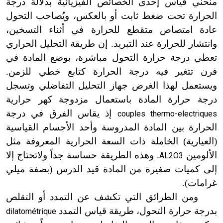
منحني قياس إحدى الخصائص الفيزيائية بدلالة درجة
الحرارة تحت ضغط ثابت أو بالعكس، ويُصاحب التحول
عادة امتصاص متقطع للحرارة في أثناء التسخين،
وانتشار للحرارة عند التبريد. إن طريقة التحليل الحراري
تعطي درجة حرارة التحول مباشرة، بوضع المادة في
فرن تتغير فيه درجة الحرارة كتابع خطي للزمن.
ويستعمل لهذا الغرض جهاز التحليل التفاضلي وتسجل
درجة حرارة المادة باستعمال مزدوجة كهر حرارية
إذ يقاس الفرق في درجة
couples thermo-electriques
الحرارة بين المادة المدروسة وأحد الأجسام القياسية
(العيارية) الخاملة ذات السعة الحرارية المعروفة مثل
الألومين
. وهذه الطريقة حساسة جداً ولاتحتاج إلا
AL2O3
إلى كميات صغيرة من المادة قيد الدرس (بصفة ميلي
غرامات
)
.
ومن الطرائق التي تكشف عن التمدد أو التقلص
بدرجة حرارة التحول، طريقة قياس التمدد
dilatométrique