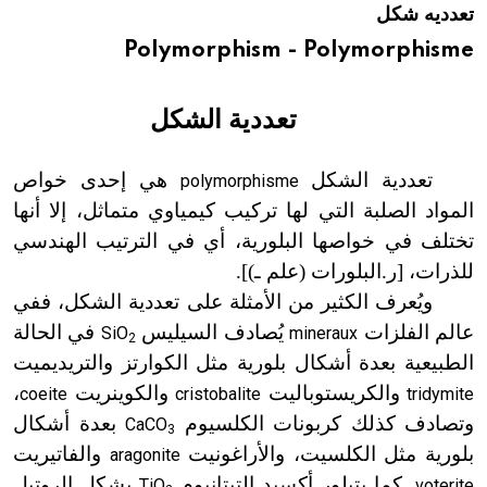
تعدديه شكل
هيئة الموسوعة العربية تطلق موسوعات جديدة في عام 2026
Polymorphism - Polymorphisme
تعددية الشكل
تعددية الشكل
هي إحدى خواص
polymorphisme
المواد الصلبة التي لها تركيب كيمياوي متماثل، إلا أنها
تختلف في خواصها البلورية، أي في الترتيب الهندسي
للذرات،
[
ر.البلورات (علم ـ
)]
.
ويُعرف الكثير من الأمثلة على تعددية الشكل، ففي
عالم الفلزات
يُصادف السيليس
في الحالة
SiO
mineraux
2
الطبيعية بعدة أشكال بلورية مثل الكوارتز والتريديميت
والكريستوباليت
والكوينريت
،
coeite
cristobalite
tridymite
وتصادف كذلك كربونات الكلسيوم
بعدة أشكال
CaCO
3
بلورية مثل الكلسيت، والأراغونيت
والفاتيريت
aragonite
. كما يتبلور أكسيد التيتانيوم
بشكل الروتيل
TiO
voterite