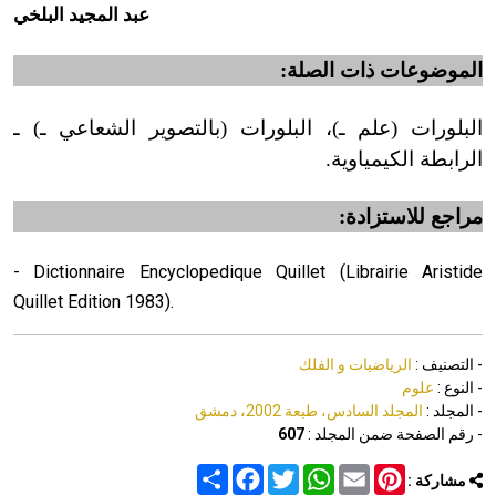
عبد المجيد البلخي
الموضوعات ذات الصلة:
البلورات (علم ـ
)
، البلورات (بالتصوير الشعاعي ـ) ـ
الرابطة الكيمياوية.
مراجع للاستزادة:
- Dictionnaire Encyclopedique Quillet (Librairie Aristide
Quillet Edition 1983).
- التصنيف :
الرياضيات و الفلك
- النوع :
علوم
- المجلد :
المجلد السادس، طبعة 2002، دمشق
- رقم الصفحة ضمن المجلد :
607
Share
Facebook
Twitter
WhatsApp
Email
Pinterest
مشاركة :