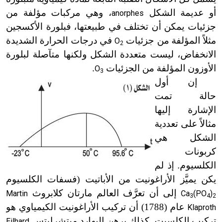
أو عديمة الشكل
، وهي مركبات مؤلفة من
anorphes
جزئيات يمكن أن تختلف في طبيعتها، فبلورة الأكسجين
مثلاً المؤلفة من جزئيات
في درجات الحرارة الشديدة
O
2
الانخفاض، ليست متعددة الشكل ولكنها متآصلة لبلورة
الأوزون المؤلفة من الجزئيات
.
O
3
إن أول
حالة تمت
الإشارة إليها
مثالاً على تعددية
الشكل هي
كربونات
الكلسيوم. إذ لم
يكن يميَّز الأراغونيت من الأباتيت (فسفات الكلسيوم
إلى أن تعرَّف العالم مارتان كلابروث
Martin
Ca
(PO
)
3
4
2
عام (1788) أن تركيب الأراغونيت الكيمياوي هو
Klaproth
تركيب الكلسيت. كذلك برهن إليهارد ميتشرليتس
Eilhard