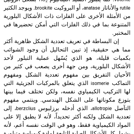
2
والأناتاز
، أو البروكيت
. ويوجد الكثير
brookite
anatase
rutile
من الأمثلة الأخرى على الفلزات ذات الأشكال البلورية
المتنوعة بما في ذلك الفلزات التي أمكن تحضيرها في
المختبر.
إن البساطة في تعريف تعددية الشكل ظاهرية أكثر
مما هي حقيقية، إذ تبين التحاليل أن وجود الشوائب
بكميات قليلة، هو الذي يُسّهل عملية التبلور لأحد
الأشكال البلورية، ومن جهة أخرى يصعب في كثير من
الأحيان التفريق بين مفهوم تعددية الشكل ومفهوم
التماكب
الذي يتعلق بالمركبات الجزيئية التي
isomerie
لها التركيب الكيمياوي نفسه، ولكن تختلف فيما بينها
بتوزع مكوناتها على الشكل الهندسي. وينتمي مفهوم
التآصل
، الذي أدخله برزليوس
، إلى
berzclius
allotropie
تعددية الشكل ولكنه أكثر تحديداً، لأنه لا يطبق إلا على
المواد الكيمياوية فقط، وهو في الوقت نفسه أعم، لأنه
يشمل كل الأشكال الصلبة التابعة لمادة كيمياوية متبلورة