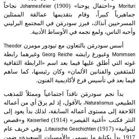
و«احتفال يوحنا» (1900)
نجاحاً
Johannesfeier
Morituri
جماهيرياً كبيراً، وقام بتقديمها عمالقة الممثلين
المسرحيين آنذاك، فبرز سودرمَن في المجتمع البرليني
وأحبه الناس، ولمع نجمه في الأوساط الأدبية.
أسس سودرمَن بالتعاون مع تيودور مومزن
Theodor
وغيورغ رايشه
وغيرهما رابطة
Georg Reiche
Mommsen
غوته التي أطلق عليها فيما بعد اسم «الرابطة الثقافية
للمثقفين والفنانين الألمان» وكان رئيسها، كما ساهم
فيما بعد في تأسيس فرع لأكاديمية الفنون.
بدأ نجم سودرمَن ناقداً اجتماعياً وممثلاً للمذهب
الطبيعي
، بالأفول، إذ لم يرقَ أي من أعماله
Naturalismus
اللاحقة إلى مستوى أعماله السابقة، لذلك بدأ يعود إلى
النثر فكتب «أغنية القيصر» (1914)
و«قصص
Kaiserlied
ليتوانية» (1917)
. وفي خريف عام
Litauische Geschichten
1917 بدأ بكتابة ما يسمى «الأمسيات السعيدة» ضمن