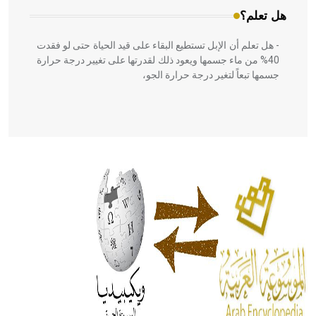
هل تعلم؟
- هل تعلم أن الإبل تستطيع البقاء على قيد الحياة حتى لو فقدت
40% من ماء جسمها ويعود ذلك لقدرتها على تغيير درجة حرارة
جسمها تبعاً لتغير درجة حرارة الجو،
- هل تعلم أن أبقراط كتب في الطب أربعة مؤلفات هي:
الحكم، الأدلة، تنظيم التغذية، ورسالته في جروح الرأس. ويعود
له الفضل بأنه حرر الطب من الدين والفلسفة.
- هل تعلم أن المرجان إفراز حيواني يتكون في البحر ويتركب
من مادة كربونات الكلسيوم، وهو أحمر أو شديد الحمرة وهو
أجود أنواعه، ويمتاز بكبر الحجم ويسمى الش