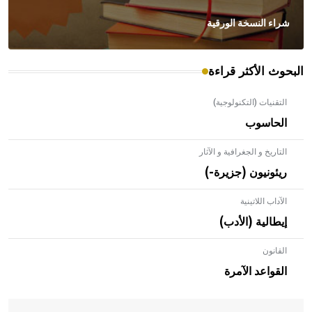
شراء النسخة الورقية
البحوث الأكثر قراءة
التقنيات (التكنولوجية)
الحاسوب
التاريخ و الجغرافية و الآثار
ريئونيون (جزيرة-)
الآداب اللاتينية
إيطالية (الأدب)
القانون
- هل تعلم أن الأبلق نوع من الفنون الهندسية التي ارتبطت
بالعمارة الإسلامية في بلاد الشام ومصر خاصة، حيث يحرص
القواعد الآمرة
المعمار على بناء مداميكه وخاصة في الواجهات