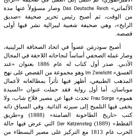
الألماني»
وصار مسؤولاً عنها مدة
Das Deutsche Reich
من الوقت، ثم أصبح رئيس تحرير صحيفة «صديق
الرايخ»، وهي صحيفة شعبية ليبرالية نشر فيها أولى
قصصه.
أصبح سودرمَن عضواً في اتحاد الصحافة البرلينية،
وصار عمله الصحفي أساساً لنجاحاته اللاحقة في المجال
الأدبي. صدر أول كتاب له عام 1886 بعنوان «عند
الغسق»
وهو مجموعة من القصص على نهج
Im Zwielicht
المذهب الطبيعي، أظهر فيها تأثراً بمطالعاته لأعمال
موباسان. أما أول رواية فقد حملت عنوان «السيدة
هموم»
تحدث فيها عن مصير فلاح شاب، ولا
Frau Sorge
يخفى فيها التلميح إلى سيرته الذاتية. وفي السياق ذاته
كتب «تاريخ الطاحونة الصامتة» (1888) و«طريق
القطط» (1889)
التي عرض فيها حالة
Der Katzensteg
الحرب عام 1813 مع التركيز على مصير البسطاء من