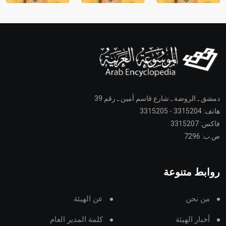
دمشق ـ الروضة ـ شارع قاسم أمين ـ رقم 39
هاتف: 3315204 - 3315205
فاكس: 3315207
ص.ب: 7296
روابط متنوعة
من نحن
عن الهيئة
أخبار الهيئة
كلمة المدير العام