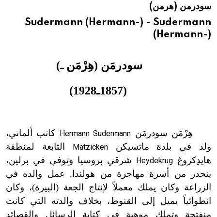
سودرمن (هرمن)
هيئة الموسوعة العربية تطلق موسوعات جديدة في عام 2026
Sudermann (Hermann-) - Sudermann
(Hermann-)
سودرمَن (هِرْمَن ـ)
(1857ـ1928)
هِرْمَن سودرمَن
كاتب ألماني،
Hermann Sudermann
ولد في بلدة ماتسيكن
التابعة لمنطقة
Matzicken
هايدِكروغ
شرقي بروسيا وتوفي في برلين،
Heydekrug
ينحدر من أسرة مهاجرة من هولندا. عمل والده في
الزراعة وكان يملك معملاً لإنتاج الجعة (البيرة)، وكان
انطوائياً يميل إلى القنوط، بخلاف والدته التي كانت
منفتحة وتملك موهبة في كتابة الرسائل والقصائد