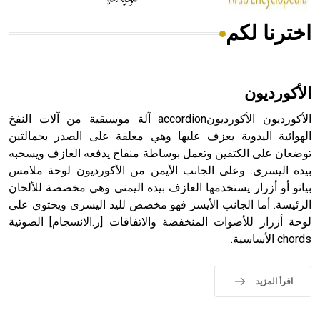
اخترنا لكم
هل تعلم أن الأبسيد كلمة فرنسية اللفظ تم اعتمادها مصطلحاً
أثرياً يستخدم في العمارة عموماً وفي العمارة الدينية الخاصة
بالكنائس خصوصاً، وفي الإنكليزية أب
الأكورديون
الأكورديون الأكورديونaccordion آلة موسيقية من آلات النفخ
الهوائية اليدوية يعزف عليها وهي معلقة على الصدر بحمالتين
توضعان على الكتفين وتعمل بوساطة منفاخ يدفعه العازف ويسحبه
- هل تعلم أن أبجر Abgar اسم معروف جيداً يعود إلى عدد من
الملوك الذين حكموا مدينة إديسا (الرها) من أبجر الأول وحتى
بيده اليسرى. وعلى الجانب الأيمن من الأكورديون لوحة ملامس
التاسع، وهم ينتسبون إلى أسرة أوسروين
بيانو أو أزرار يستخدمها العازف بيده اليمنى وهي مخصصة للألحان
الرئيسة. أما الجانب الأيسر فهو مخصص لليد اليسرى ويحتوي على
لوحة أزرار للأصوات المنخفضة والاتفاقات [ر.الانسجام] الصوتية
chords الأساسية.
- هل تعلم أن الأبجدية الكنعانية تتألف من /22/ علامة كتابية
sign تكتب منفصلة غير متصلة، وتعتمد المبدأ الأكوروفوني،
اقرأ المزيد
حيث تقتصر القيمة الصوتية للعلامة الك