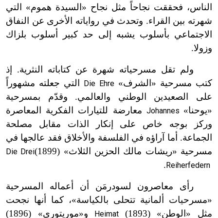
الناس، فحققت نجاحاً مثل نجاح «السيدة هموم» التي
شهرته بين القراء. وتحدث في رواياته الأخرى عن النفاق
الاجتماعي بأسلوب يشبه إلى حد كبير أسلوب بلزاك
وزولا.
ولم تقل مسرحياته شهرة عن كتاباته النثرية. إذ
كتب مسرحية «الشرف»
التي جعلته مشهوراً
Die Ehre
على الصعيدين الوطني والعالمي. وقدّم بمسرحية
«يوحنا»
معارضة للتيارات الفكرية المعاصرة
Johannes
وركز بوجه خاص على إنكار الذات مقابل مصلحة
الجماعة. أما آراؤه في الفلسفة والأخلاق فقد عالجها في
مسرحية «ريشات مالك الحزين الثلاث» (1899)
Die Drei
.
Reiherfedern
رأى معاصرون لسودرمَن أن أعماله المسرحية
«مسرحيات ألمانية تتحلى بالكياسة»، كما أنها نجحت
مثل «الوطن» (1893)
و«موريتوري» (1896)
Heimat