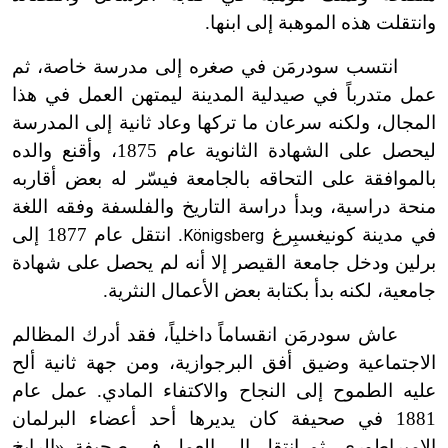
وانتقلت هذه الموهبة إلى ابنها.
انتسب سودرمَن في صغره إلى مدرسة خاصة، ثم
عمل متدرباً في صيدلية المدينة ليمتهن العمل في هذا
المجال، ولكنه سرعان ما تركها وعاد ثانية إلى المدرسة
ليحصل على الشهادة الثانوية عام 1875، وأقنع والده
بالموافقة على التحاقه بالجامعة فيسّر له بعض أقاربه
منحة دراسية، وبدأ دراسة التاريخ والفلسفة وفقه اللغة
في مدينة كونيغسبِرغ
. انتقل عام 1877 إلى
Königsberg
برلين ودخل جامعة القيصر إلا أنه لم يحصل على شهادة
جامعية، لكنه بدأ بكتابة بعض الأعمال النثرية.
عاش سودرمَن انقساماً داخلياً، فقد أدرك المظالم
الاجتماعية وضيق أفق البرجوازية، ومن جهة ثانية ألح
عليه الطموح إلى النجاح والاكتفاء المادي. عمل عام
1881 في صحيفة كان يديرها أحد أعضاء البرلمان
الامبراطوري، ثم انتقل إلى العمل في صحيفة «الرايخ