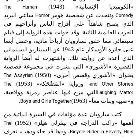
«الكوميديا الإنسانية» (1943)
The Human
وتتحدث عن شخصية هومر
ساعي البريد
Homer
Comedy
الذي يصبح شاهداً على أفراح الناس وأتراحهم في
الحرب العالمية الثانية. وقد حولت هذه الرواية إلى فيلم
سينمائي مما حقق لسارويان أرباحاً مادية، وحصل أيضاً
على جائزة الأوسكار عام 1943 عن السيناريو السينمائي
الذي أعده عن روايته تلك. واشتهرت له أيضاً الرواية
القصيرة «الآشوري» التي نشرت في مجموعة قصصية
بعنوان «الآشوري وقصص أخرى» (1950)
The Assyrian
، ورواية «المَضْحَكة» (1953)
The
and Other Stories
التي مزج فيها عناصر رمزية وواقعية،
Laughing Matter
و«صبية وبنات معاً» (1963)
.
Boys and Girls Together
كتب سارويان عدة مؤلفات في السيرة الذاتية من
أهمها «راكب الدراجة في بيفرلي هيلز» (1952)
The
، و«ها قد جاء وذهب، تعرف
Bicycle Rider in Beverly Hills