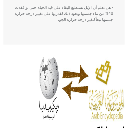
- هل تعلم أن الإبل تستطيع البقاء على قيد الحياة حتى لو فقدت
40% من ماء جسمها ويعود ذلك لقدرتها على تغيير درجة حرارة
جسمها تبعاً لتغير درجة حرارة الجو،
- هل تعلم أن أبقراط كتب في الطب أربعة مؤلفات هي:
الحكم، الأدلة، تنظيم التغذية، ورسالته في جروح الرأس. ويعود
له الفضل بأنه حرر الطب من الدين والفلسفة.
- هل تعلم أن المرجان إفراز حيواني يتكون في البحر ويتركب
من مادة كربونات الكلسيوم، وهو أحمر أو شديد الحمرة وهو
أجود أنواعه، ويمتاز بكبر الحجم ويسمى الش