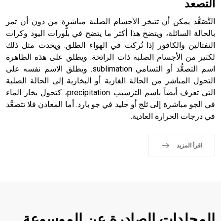
التصعد
التَّصَعُّد يمكن أن تتبخر الأجسام الصلبة مباشرة من دون أن تمر
بالحالة السائلة، ويتضح هذا أكثر ما يتضح في بلُّورات اليود وكرات
النفتالين والكافور إذا تُركت في الهواء الطلق. ويحدث مثل ذلك
لكثير من الأجسام الصلبة ذات الرائحة. ويطلق على هذه الظاهرة
اسم التصعُّد أو التسامي sublimation. ويطلق الاسم نفسه على
التحول المباشر من الحالة الغازية أو البخارية إلى الحالة الصلبة
التي تعرف أيضاً باسم الترسيب precipitation، كتحول بخار الماء
في الجو مباشرة إلى ثلج أو جليد في جو بارد. أما المعادن فلا تتصعَّد
في درجات الحرارة العادية.
اقرأ المزيد
المجلدات الصادرة عن الموسوعة