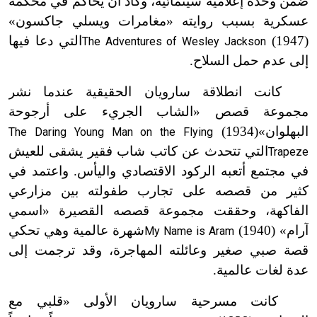
ضمن وحدة إعلامية سينمائية، وكاد أن يُحاكم في محكمة
عسكرية بسبب روايته «مغامرات ويسلي جاكسون»
(1947)
التي دعا فيها
The Adventures of Wesley Jackson
إلى عدم حمل السلاح.
كانت انطلاقة سارويان الحقيقية عندما نشر
مجموعة قصص «الشاب الجريء على أرجوحة
البهلوان»(1934)
The Daring Young Man on the Flying
التي تتحدث عن كاتب شاب فقير يشقى للعيش
Trapeze
في مجتمع أتعبه الركود الاقتصادي واليأس. واعتمد في
كثير من قصصه على تجارب طفولته بين مزارعي
الفاكهة، وحققت مجموعة قصصه القصيرة «اسمي
آرام» (1940)
شهرة عالمية وهي تحكي
My Name is Aram
قصة صبي صغير وعائلته المهاجرة، وقد ترجمت إلى
عدة لغات عالمية.
كانت مسرحية سارويان الأولى «قلبي مع