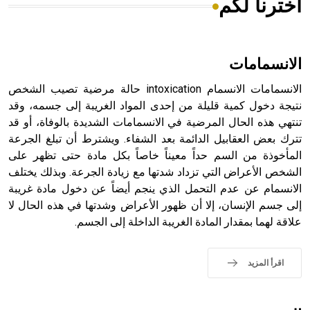
اخترنا لكم
هل تعلم أن الأبسيد كلمة فرنسية اللفظ تم اعتمادها مصطلحاً
أثرياً يستخدم في العمارة عموماً وفي العمارة الدينية الخاصة
بالكنائس خصوصاً، وفي الإنكليزية أب
الانسمامات
الانسمامات الانسمام intoxication حالة مرضية تصيب الشخص
نتيجة دخول كمية قليلة من إحدى المواد الغريبة إلى جسمه، وقد
تنتهي هذه الحال المرضية في الانسمامات الشديدة بالوفاة، أو قد
- هل تعلم أن أبجر Abgar اسم معروف جيداً يعود إلى عدد من
الملوك الذين حكموا مدينة إديسا (الرها) من أبجر الأول وحتى
تترك بعض العقابيل الدائمة بعد الشفاء. ويشترط أن تبلغ الجرعة
التاسع، وهم ينتسبون إلى أسرة أوسروين
المأخوذة من السم حداً معيناً خاصاً بكل مادة حتى تظهر على
الشخص الأعراض التي تزداد شدتها مع زيادة الجرعة. وبذلك يختلف
الانسمام عن عدم التحمل الذي ينجم أيضاً عن دخول مادة غريبة
إلى جسم الإنسان، إلا أن ظهور الأعراض وشدتها في هذه الحال لا
علاقة لهما بمقدار المادة الغريبة الداخلة إلى الجسم.
- هل تعلم أن الأبجدية الكنعانية تتألف من /22/ علامة كتابية
sign تكتب منفصلة غير متصلة، وتعتمد المبدأ الأكوروفوني،
حيث تقتصر القيمة الصوتية للعلامة الك
اقرأ المزيد