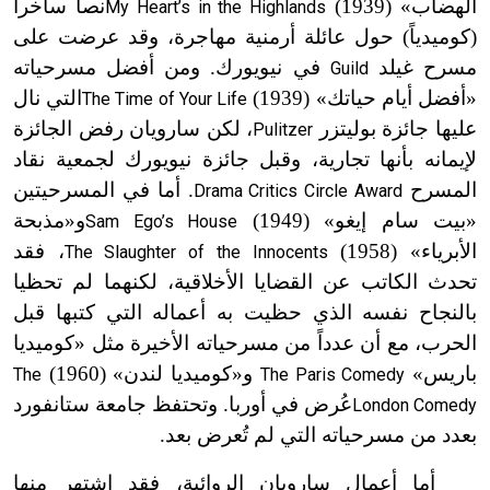
الهضاب» (1939)
نصاً ساخراً
My Heart’s in the Highlands
(كوميدياً) حول عائلة أرمنية مهاجرة، وقد عرضت على
مسرح غيلد
في نيويورك. ومن أفضل مسرحياته
Guild
«أفضل أيام حياتك» (1939)
التي نال
The Time of Your Life
عليها جائزة بوليتزر
، لكن سارويان رفض الجائزة
Pulitzer
لإيمانه بأنها تجارية، وقبل جائزة نيويورك لجمعية نقاد
المسرح
. أما في المسرحيتين
Drama Critics Circle Award
«بيت سام إيغو» (1949)
و«مذبحة
Sam Ego’s House
الأبرياء» (1958)
، فقد
The Slaughter of the Innocents
تحدث الكاتب عن القضايا الأخلاقية، لكنهما لم تحظيا
بالنجاح نفسه الذي حظيت به أعماله التي كتبها قبل
الحرب، مع أن عدداً من مسرحياته الأخيرة مثل «كوميديا
باريس»
و«كوميديا لندن» (1960)
The
The Paris Comedy
عُرض في أوربا. وتحتفظ جامعة ستانفورد
London Comedy
بعدد من مسرحياته التي لم تُعرض بعد.
أما أعمال سارويان الروائية، فقد اشتهر منها