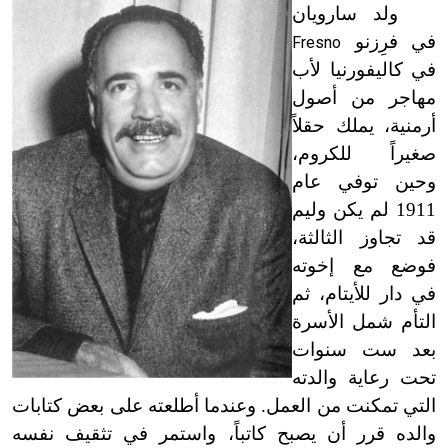
ولد سارويان
في فرِزنو
Fresno
في كاليفورنيا لأب
مهاجر من أصول
أرمنية، يملك حقلاً
صغيراً للكروم،
وحين توفي عام
1911 لم يكن وليم
قد تجاوز الثالثة،
فوضع مع إخوته
في دار للأيتام، ثم
التأم شمل الأسرة
بعد ست سنوات
تحت رعاية والدته
التي تمكنت من العمل. وعندما أطلعته على بعض كتابات
والده قرر أن يصبح كاتباً، واستمر في تثقيف نفسه