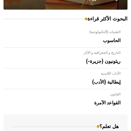
البحوث الأكثر قراءة
التقنيات (التكنولوجية)
الحاسوب
التاريخ و الجغرافية و الآثار
ريئونيون (جزيرة-)
الآداب اللاتينية
إيطالية (الأدب)
القانون
- هل تعلم أن الأبلق نوع من الفنون الهندسية التي ارتبطت
بالعمارة الإسلامية في بلاد الشام ومصر خاصة، حيث يحرص
القواعد الآمرة
المعمار على بناء مداميكه وخاصة في الواجهات
هل تعلم؟