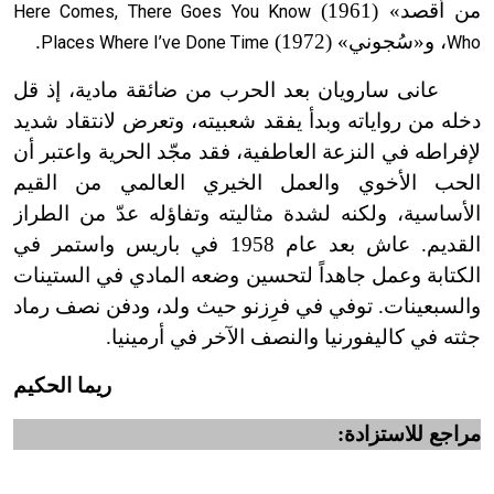
من أقصد» (1961)
Here Comes, There Goes You Know
، و«سُجوني» (1972)
.
Places Where I’ve Done Time
Who
عانى سارويان بعد الحرب من ضائقة مادية، إذ قل
دخله من رواياته وبدأ يفقد شعبيته، وتعرض لانتقاد شديد
لإفراطه في النزعة العاطفية، فقد مجّد الحرية واعتبر أن
الحب الأخوي والعمل الخيري العالمي من القيم
الأساسية، ولكنه لشدة مثاليته وتفاؤله عدّ من الطراز
القديم. عاش بعد عام 1958 في باريس واستمر في
الكتابة وعمل جاهداً لتحسين وضعه المادي في الستينات
والسبعينات. توفي في فرِزنو حيث ولد، ودفن نصف رماد
جثته في كاليفورنيا والنصف الآخر في أرمينيا.
ريما الحكيم
مراجع للاستزادة: