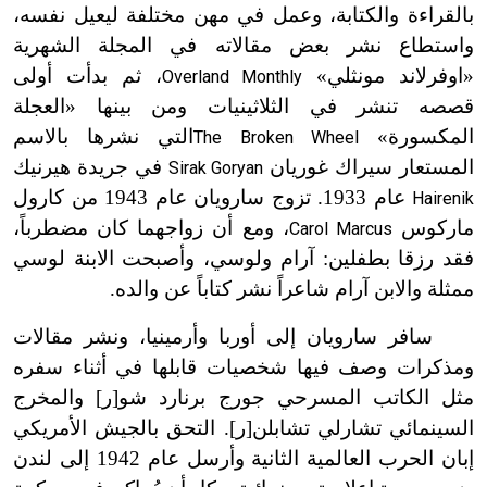
بالقراءة والكتابة، وعمل في مهن مختلفة ليعيل نفسه،
واستطاع نشر بعض مقالاته في المجلة الشهرية
«اوفرلاند مونثلي»
، ثم بدأت أولى
Overland Monthly
قصصه تنشر في الثلاثينيات ومن بينها «العجلة
المكسورة»
التي نشرها بالاسم
The Broken Wheel
المستعار سيراك غوريان
في جريدة هيرنيك
Sirak Goryan
عام 1933. تزوج سارويان عام 1943 من كارول
Hairenik
ماركوس
، ومع أن زواجهما كان مضطرباً،
Carol Marcus
فقد رزقا بطفلين: آرام ولوسي، وأصبحت الابنة لوسي
ممثلة والابن آرام شاعراً نشر كتاباً عن والده.
سافر سارويان إلى أوربا وأرمينيا، ونشر مقالات
ومذكرات وصف فيها شخصيات قابلها في أثناء سفره
مثل الكاتب المسرحي جورج برنارد شو[ر] والمخرج
السينمائي تشارلي تشابلن[ر]. التحق بالجيش الأمريكي
إبان الحرب العالمية الثانية وأرسل عام 1942 إلى لندن