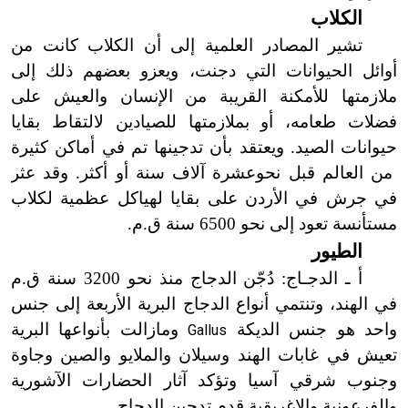
الكلاب
تشير المصادر العلمية إلى أن الكلاب كانت من
أوائل الحيوانات التي دجنت، ويعزو
بعضهم
ذلك إلى
ملازمتها للأمكنة القريبة من الإنسان والعيش على
فضلات طعامه، أو بملازمتها للصيادين لالتقاط بقايا
حيوانات الصيد. ويعتقد بأن تدجينها تم في أماكن
كثيرة
من العالم قبل نحوعشرة آلاف سنة أو أكثر. وقد عثر
في جرش في الأردن على بقايا لهياكل عظمية لكلاب
مستأنسة تعود إلى نحو 6500 سنة ق.م.
الطيور
أ ـ الدجـاج: دُجّن الدجاج منذ نحو 3200 سنة ق.م
في الهند، وتنتمي أنواع الدجاج البرية الأربعة إلى جنس
واحد هو جنس الديكة
ومازالت بأنواعها البرية
Gallus
تعيش في غابات الهند وسيلان والملايو والصين وجاوة
وجنوب شرقي آسيا وتؤكد آثار الحضارات الآشورية
والفرعونية والإغريقية قدم تدجين الدجاج .