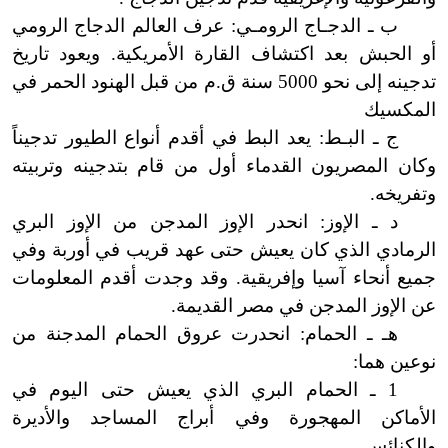
ب ـ الدجـاج الرومـي: عرف العالم الدجاج الرومي
أو الحبش بعد اكتشاف القارة الأمريكية. ويعود تاريخ
تدجينه إلى نحو 5000 سنة ق.م من قبل الهنود الحمر في
المكسيك
ج ـ البـط: يعد البط في أقدم أنواع الطيور تدجيناً
وكان المصريون القدماء أول من قام بتدجينه وتربيته
وتفريخه.
د ـ الإوز: انحدر الإوز المدجن من الإوز البري
الرمادي الذي كان يعيش حتى عهد قريب في أوربة وفي
جميع أنحاء آسيا وإفريقية. وقد وجدت أقدم المعلومات
عن الإوز المدجن في مصر القديمة.
هـ ـ الحمام: انحدرت عروق الحمام المدجنة من
نوعين هما:
1 ـ الحمام البري الذي يعيش حتى اليوم في
الأماكن المهجورة وفي أبراج المساجد والأديرة
والكنائس.