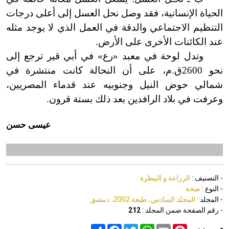
الحياة الإنسانية
،
فقد وصل نحل العسل إلى أعلى درجات
التنظيم الاجتماعي والدقة في العمل الذي لا يوجد مثله
عند الكائنات الأخرى على الأرض.
وتدل لوحة في معبد «رع» في أبي قير ترجع إلى
نحو 2600ق.م، على أن النحالة كانت منتشرة في
شمالي حوض النيل وجنوبيه عند قدماء المصريين،
وعرفت في بلاد الرافدين بعد ذلك بستة قرون.
عيسى حسن
- التصنيف :
الزراعة و البيطرة
- النوع :
صحة
- المجلد :
المجلد السادس، طبعة 2002، دمشق
- رقم الصفحة ضمن المجلد :
212
Share
Facebook
Twitter
WhatsApp
Email
Pinterest