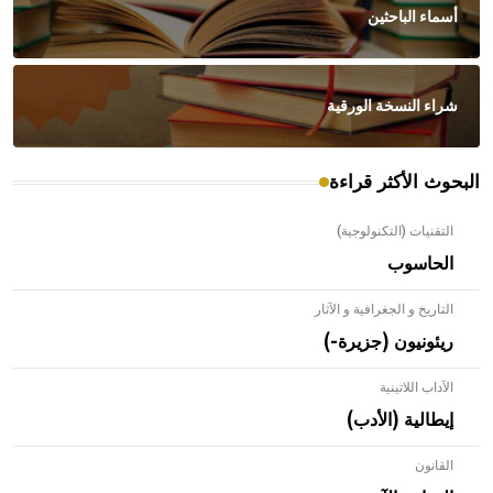
أسماء الباحثين
شراء النسخة الورقية
البحوث الأكثر قراءة
التقنيات (التكنولوجية)
الحاسوب
التاريخ و الجغرافية و الآثار
ريئونيون (جزيرة-)
الآداب اللاتينية
إيطالية (الأدب)
القانون
- هل تعلم أن الأبلق نوع من الفنون الهندسية التي ارتبطت
بالعمارة الإسلامية في بلاد الشام ومصر خاصة، حيث يحرص