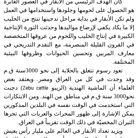
كان الهدف الرئيسي من الأبقار في العصور الغابرة
هو الحصول على لحومها وجلودها واستخدامها في العمل
ولم تكن الأبقار في بداية مراحل تدجينها تنتج من الحليب
إلا ما يكاد يكفي لإرضاع مواليدها وحدثت الثورة الإنتاجية
الكبيرة في إنتاج الحليب واللحوم من عروقها المتخصصة
في القرون القليلة المنصرمة، مع التقدم التدريجي في
معارف المربين وتحسين الحيوانات وظروفها البيئية
المختلفة.
تعود رسوم تتعلق بالحلابة إلى نحو 3000سنة ق.م
وقد وجدت في كل من العراق ومصر. ويعتقد بعض
العلماء أن الماشية الهندية (الزيبو
) دجنت
Zebu cattle
نحو3000 سنة ق.م في مناطق من الهند. ومن الابتكارات
التي استخدمت في الوقت نفسه في البلدين المذكورين
يمكن الإشارة إلى ظهور المحراث والعربات التي تجرها
الثيران المخصيّة في ذلك الوقت تقريباً في العراق.
ويزيد تعداد الأبقار في العالم على مليار رأس يعيش