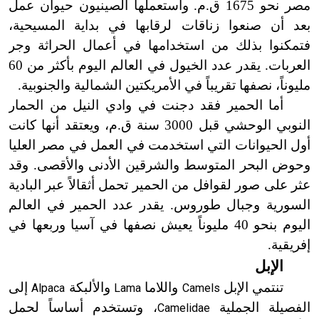
مصر نحو 1675 ق.م. واستعملها الصينيون حيوان عمل
بعد أن صنعوا زناقات لرقابها في بداية المسيحية،
فتمكنوا بذلك من استخدامها في أعمال الحراثة وجر
العربات. يقدر عدد الخيول في العالم اليوم بأكثر من 60
مليوناً، نصفها تقريباً في الأمريكتين الشمالية والجنوبية.
أما الحمير فقد دجنت في وادي النيل من الحمار
النوبي الوحشي قبل 3000 سنة ق.م، ويعتقد أنها كانت
أول الحيوانات التي استخدمت في العمل في مصر العليا
وحوض البحر المتوسط والشرقين الأدنى والأقصى. وقد
عثر على صور لقوافل من الحمير تحمل أثقالاً عبر البادية
السورية وجبال طوروس. يقدر عدد الحمير في العالم
اليوم بنحو 40 مليوناً يعيش نصفها في آسيا وربعها في
إفريقية.
الإبل
تنتمي الإبل
واللاما
والألبكة
إلى
Alpaca
Lama
Camels
الفصيلة الجملية
، وتستخدم أساساً لحمل
Camelidae