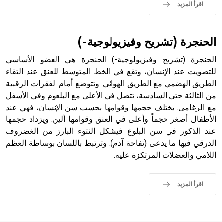
sign تكتب منفصلة غير متصلة، وتعتمد المبدأ الأكوروفوني،
اقرأ المزيد
حيث تقتصر القيمة الصوتية للعلامة الك
الحنجرة (تشريح وفيزيولوجية-)
الحنجرة (تشريح وفيزيولوجية-) الحنجرة هي العضو الأساسي
للتصويت عند الإنسان، وتقع في الخط المتوسط للعنق عند التقاء
الطريق الهضمي مع الطريق الهوائي. وتتوضع أمام الفقرات الرقبية
من الثالثة حتى السادسة، تتصل في الأعلى مع البلعوم وفي الأسفل
مع الرغامى. يختلف حجمها وقوامها بحسب سن الإنسان، فهي عند
الأطفال أصغر حجماً وأعلى في العنق وقوامها ألين. ويزداد حجمها
عند الذكور في سن البلوغ فيشكل النتوء البارز من الغضروف
الدرقي فيها ما يدعى (تفاحة آدم). وترتبط باللسان بوساطة العظم
اللامي والعضلات المرتكزة عليه.
اقرأ المزيد