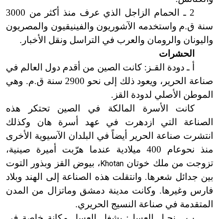
2 ـ الحمام الزاجل الذي عرف منذ أكثر من 3000
سنة ق.م واستخدمه الآشوريون والفينيقيون والمصريون
واليونان والرومان والعرب في التراسل ونقل الأخبار.
الحشرات
أ ـ دودة القـز: كانت الصين من أقدم دول العالم في
صناعة الحرير، ويعود ذلك إلى نحو 2900 سنة ق.م. وهي
الموطن الأصلي لدودة القز.
كانت الأسرة المالكة في الصين تحتكر هذه
الصناعة التي ازدهرت في عهد أسرة هان وكذلك
انتشرت صناعة الحرير أيضاً في البلدان الآسيوية الأخرى
منذ نحوعام 400 ميلادية عندما هرّبت أميرة صينية،
تزوجت من ملك خوتان
، بيوض القز وبذور التوت
Khotan
بين جدائل شعرها. وانتقلت هذه الصناعة إلى الهند وبلاد
فارس وغيرها. وكانت مدينة دمشق و
ما
تزال من المدن
المتقدمة في صناعة النسيج الحريري.
ب ـ نحـل العسل: يشغل العسل مكانة خاصة في