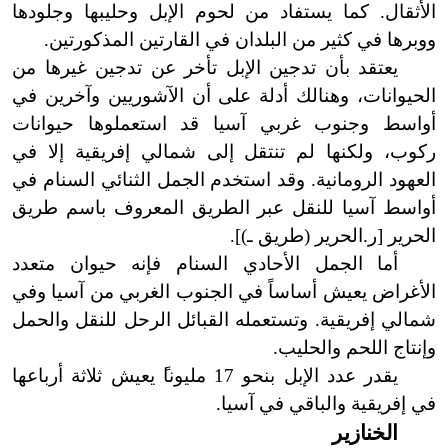
الأثقال. كما يستفاد من لحوم الإبل وحليبها وجلودها
ووبرها في كثير من البلدان في القارتين المذكورتين.
يعتقد بأن تدجين الإبل تأخر عن تدجين غيرها من
الحيوانات، وهنالك أدلة على أن الآشوريين وآخرين في
أواسط وجنوب غربي آسي
ا
قد استعملوها حيوانات
ركوب، ولكنها لم تنتقل إلى شمالي إفريقية إلا في
العهود الرومانية. وقد استخدم الجمل الثنائي السنام في
أواسط آسيا للنقل عبر الطريق المعروف باسم طريق
الحرير [ر.الحرير (طريق ـ)
]
.
أما الجمل الأحادي السنام فإنه حيوان متعدد
الأغراض يعيش أساساً في الجنوب الغربي من آسيا وفي
شمالي إفريقية. وتستعمله القبائل الرحل للنقل والحمل
وإنتاج اللحم والحليب.
يقدر عدد الإبل بنحو 17 مليونا
يعيش ثلاثة أرباعها
في إفريقية والباقي في آسيا.
الخنازير