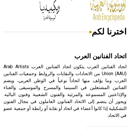
من مادة كربونات الكلسيوم، وهو أحمر أو شديد الحمرة وهو
أجود أنواعه، ويمتاز بكبر الحجم ويسمى الش
اخترنا لكم
هل تعلم أن الأبسيد كلمة فرنسية اللفظ تم اعتمادها مصطلحاً
أثرياً يستخدم في العمارة عموماً وفي العمارة الدينية الخاصة
بالكنائس خصوصاً، وفي الإنكليزية أب
اتحاد الفنانين العرب
اتحاد الفنانين العرب يتكون اتحاد الفنانين العرب Arab Artists
Union (AAU) من الاتحادات والنقابات والروابط وجمعيات الفنانين
العرب وما يؤلف منها اتحاداً نوعياً في الوطن العربي، ويضم
- هل تعلم أن أبجر Abgar اسم معروف جيداً يعود إلى عدد من
الملوك الذين حكموا مدينة إديسا (الرها) من أبجر الأول وحتى
الفنانين المشتغلين في السينما والمسرح والموسيقى والغناء
التاسع، وهم ينتسبون إلى أسرة أوسروين
والإذاعتين المسموعة والمرئية والفنون الشعبية وفنون الباليه.
ويجوز أن ينضم إلى الاتحاد الفنانون العاملون في مجال الفنون
التشكيلية إذا كانوا أعضاء في اتحاد أو نقابة أو رابطة أو جمعية عضو
في الاتحاد.
- هل تعلم أن الأبجدية الكنعانية تتألف من /22/ علامة كتابية