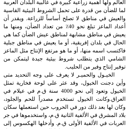
العالم
ولها
أهمية زراعية كبيرة في غالبية البلدان العربية
لما للضأن من قدرة على تحمل الشروط البيئية القاسية
والعيش في مناطق لا تصلح أساساً للزراعة. ويقدر أن
أعداد الماعز تبلغ نحو 40٪ من تعداد الضأن، ومنها ما
يعيش في مناطق مشابهة لمناطق عيش الضأن كما هي
الحال في بلدان إفريقية، أو ما يعيش في مناطق جبلية
فاكتسب اسمه منها، أو ما هو مرتفع الإنتاج مثل الماعز
الشامي الذي يتطلب شروط بيئية جيدة ليتمكن من
توفير إنتاج وفير من الحليب.
الخيـول والحميـر لا يعرف على وجه التحديد متى
وأين دجنت الخيول، وقد عثر على لوحة فخارية تمثل
الخيول وتعود إلى نحو 4000 سنة ق.م في عيلام في
العراق.
وكانت الخيول تستخدم مصدراً للحم والجلود،
وكان لها بعد ذلك دور في الحروب حين استعملها سكان
بلاد المشرق في الألفية الثانية ق.م، واستخدموها في جر
العربات في الألفية الأولى ق.م. وأدخلها الهكسوس إلى