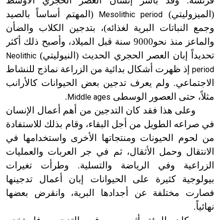
فرنسة. وقد باشر إنسان العصر الحجري الأوسط
(الميزوليتي)
(المهتم أساساً بالصيد
Mesolithic period
وجمع النباتات البرية لغذائه)، بتدجين الكلاب والضأن
والماعز منذ نحو9000 سنة قبل الميلاد، وأصبح ذلك أكثر
تحديداً إبان العصر الحجري الحديث (النيوليتي)
Neolithic
إذ ظهرت أشكال بدائية من الزراعة نماذج للنشاط
period
الاجتماعي. ولم يعرف تدجين بعض الحيوانات كالأرانب
مثلاً، حتى العصور الوسطى
.
Middle ages
وعلى هذا فقد كان التدجين من أهم أعمال الإنسان
في صراعه الطويل من أجل البقاء، وقام بذلك للاستفادة
من لحوم الحيونات ومنتجاتها الأخرى واستخد
ا
مها في
الانتقال وحمل الأثقال، ثم في جر العربات والعمليات
الزراعية وفي الرياضة والتسلية. وطرأت تغيرات
بيولوجية
كثيرة
على الحيوانات إبان أعمال تدجينها
فصارت مختلفة عن أجدادها البرية، وانقرض بعضها
نهائياً.