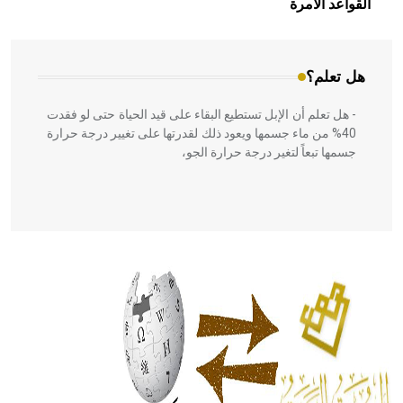
القواعد الآمرة
المعمار على بناء مداميكه وخاصة في الواجهات
هل تعلم؟
- هل تعلم أن الإبل تستطيع البقاء على قيد الحياة حتى لو فقدت
40% من ماء جسمها ويعود ذلك لقدرتها على تغيير درجة حرارة
جسمها تبعاً لتغير درجة حرارة الجو،
- هل تعلم أن أبقراط كتب في الطب أربعة مؤلفات هي:
الحكم، الأدلة، تنظيم التغذية، ورسالته في جروح الرأس. ويعود
له الفضل بأنه حرر الطب من الدين والفلسفة.
- هل تعلم أن المرجان إفراز حيواني يتكون في البحر ويتركب