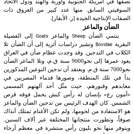
نصفها في أمريكة الجنوبية وأوربة والهند ودول الاتحاد
السوفيتي السابق. منها عدد كبير من العروق ذات
الصفات الإنتاجية الجيدة [ر. الأبقار
]
.
الضأن والماعز
ينتمي الضأن
والماعز
إلى الفصيلة
Goats
Sheep
البقرية
وتشير دراسات أثرية إلى أن الضأن تلا
Bovidae
الكلاب في التدجين. وقد وجدت عظام ضأن في العراق
يعود عمرها إلى نحو9000 سنة ق.م، وتلا الماعز الضأن
نحو7000 سنة ق.م. ويعتقد أن تدجين النوعين المذكورين
بدأ في تلك المنطقة، وصورها قدماء المصريين في
معابدهم وقبورهم، حيث مثّل أحد آلهتهم المسمى
«آمون رع» بإنسان له رأس كبش يحمل فوقه قرص
الشمس. كان الهدف الرئيس من تدجين الضأن والماعز
هو الاستفادة من لحومها، ولم تكن الأغنام تمتلك آنذاك
صوفاً، وتطورت منتجاتها المختلفة عبر آلاف السنين.
ويتوفر منها نحو بليون رأس منتشرة في معظم أرجاء