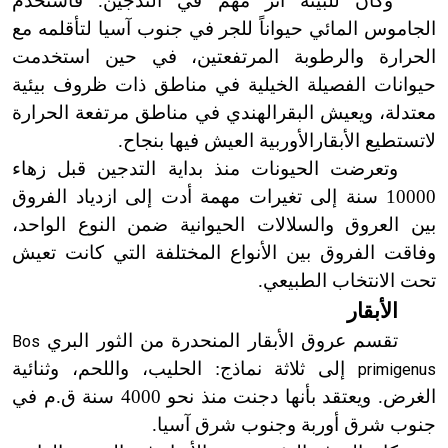
وكان للبيئة أثر مهم في التدجين. فاستخدم
الجاموس المائي حيواناً للجر في جنوب آسيا لتأقلمه مع
الحرارة والرطوبة المرتفعتين، في حين استخدمت
حيوانات الفصيلة الخيلية في مناطق ذات ظروف بيئية
معتدلة، ويعيش البقرالهندي في مناطق مرتفعة الحرارة
لا
تستطيع الأبقار
الأوربية العيش فيها بنجاح.
وتعرضت الحيونات منذ بداية التدجين قبل زهاء
10000 سنة إلى تغيرات مهمة أدت إلى ازدياد الفروق
بين العروق والسلالات الحيوانية ضمن النوع الواحد،
وفاقت الفروق بين الأنواع المختلفة التي كانت تعيش
تحت الانتخاب الطبيعي.
الأبقار
تقسم عروق الأبقار المنحدرة من الثور البري
Bos
إلى ثلاثة نماذج: الحليب، واللحم، وثنائية
primigenus
الغرض. ويعتقد بأنها دجنت منذ نحو 4000 سنة ق.م في
جنوب شرق أوربة وجنوب شرق آسيا.