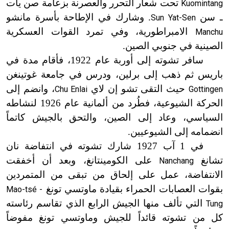
تحت شعار التحرر والعصرنة بزعامة صن يات
Kuomintang
ـ سن
. وشارك في الإطاحة بأسرة مانشو
Sun Yat-Sen
الامبراطورية، وفي تمرد القوات العسكرية
Manchu
الصينية في جنوبي الصين.
سافر تشوته إلى أوربة عام 1922، فأقام مدة في
باريس ثم ذهب إلى برلين، ودرس في جامعة غوتينغن
حيث التقى تشو إن لاي
، وانضم إلى
Chu Enlai
Gottingen
الحركة الشيوعية، فطُرد من ألمانية عام 1926 لنشاطه
السياسي، وعاد إلى الصين، والتحق بالجيش كاتماً
انضمامه إلى الشيوعيين.
في 1 آب 1927 شارك تشوته في انتفاضة نان
تشانغ
على الكومينتانغ، وبعد أن أخفقت
Nanchang
الانتفاضة، عمل على إلحاق من تبقى من المتمردين
بقوات العصابات الحمراء بقيادة ماوتسي تونغ
Mao-tsé -
التي تألف منها الجيش الرابع الذي تقاسم رئاسته
Tung
كل من تشوته قائداً للجيش وماوتسي تونغ مفوضاً