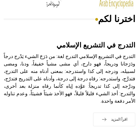
اخترنا لكم
هل تعلم أن الأبسيد كلمة فرنسية اللفظ تم اعتمادها مصطلحاً
أثرياً يستخدم في العمارة عموماً وفي العمارة الدينية الخاصة
بالكنائس خصوصاً، وفي الإنكليزية أب
التدرج في التشريع الإسلامي
التدرج في التشريع الإسلامي التدرج لغة: من دَرَجَ الشيء يَدْرج درجاً
ودَرَجانا ودريجاً، فهو دارج، أي مشى مشياً خفيفاً، ودنا، ومضى
لسبيله، ودرجه إلى كذا واستدرجه: بمعنى أدناه منه على التدرج،
- هل تعلم أن أبجر Abgar اسم معروف جيداً يعود إلى عدد من
الملوك الذين حكموا مدينة إديسا (الرها) من أبجر الأول وحتى
فتدرَّج، واستدرجه: رقاه درجة إلى درجة، وأدناه على التدريج فتدرّج،
التاسع، وهم ينتسبون إلى أسرة أوسروين
ودرَّجه إلى كذا تدريجاً: عوَّده إياه كأنما رقاه منزلة بعد أخرى،
والتدرج: أخذ الشيء قليلاً قليلاً، فهو الأخذ شيئاً فشيئاً، وعدم تناوله
الأمر دفعة واحدة.
- هل تعلم أن الأبجدية الكنعانية تتألف من /22/ علامة كتابية
اقرأ المزيد
sign تكتب منفصلة غير متصلة، وتعتمد المبدأ الأكوروفوني،
حيث تقتصر القيمة الصوتية للعلامة الك