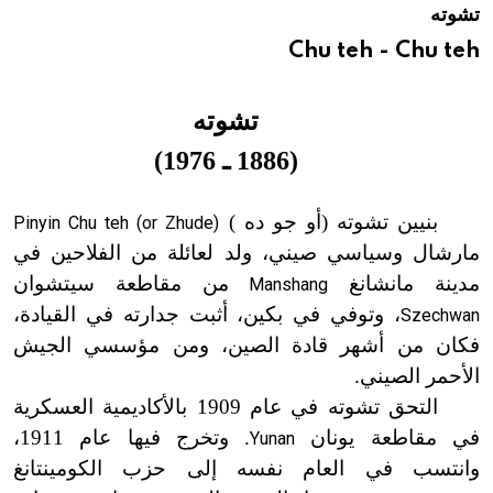
تشوته
هيئة الموسوعة العربية تطلق موسوعات جديدة في عام 2026
Chu teh - Chu teh
تشوته
(
1886 ـ 1976
)
بنيين تشوته (أو جو ده )
Pinyin Chu teh (or Zhude)
مارشال وسياسي صيني، ولد لعائلة من الفلاحين في
مدينة مانشانغ
من مقاطعة سيتشوان
Manshang
، وتوفي في بكين، أثبت جدارته في القيادة،
Szechwan
فكان من أشهر قادة الصين، ومن مؤسسي الجيش
الأحمر الصيني.
التحق تشوته في عام 1909 بالأكاديمية العسكرية
في مقاطعة يونان
. وتخرج فيها عام 1911،
Yunan
وانتسب في العام نفسه إلى حزب الكومينتانغ