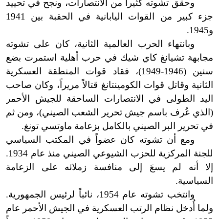
وحقق تشوته كثيراً من الانتصارات، ونجح في تحييد
جزء كبير من القوات اليابانية في الحقبة بين 1941
و1945.
وبانتهاء الحرب العالمية الثانية، كان على تشوته
مجابهة تشيانغ كاي شيك في حرب أهلية استمرت بضع
سنين (1946
-
1949
)
، فقاد قوات المنطقة العسكرية
الثانية وقاتل قوات الكومينتانغ قتالاً مريراً، وكان صاحب
اليد الطولى في الانتصارات الساحقة للجيش الأحمر
(الذي عُرف باسم جيش تحرير الشعب الصيني
)
، ومن ثم
في تحرير البر الصيني بالكامل بزعامة ماوتسي تونغ.
ومع أن تشوته كان عضواً في المكتب السياسي
للجنة المركزية للحزب الشيوعي الصيني منذ عام 1934.
إلا أنه لم يسعَ إلى منافسة زملائه على الزعامة
السياسية.
وانتخب تشوته عام 1954، نائباً لرئيس الجمهورية.
ولما أُدخل نظام الرتب العسكرية في الجيش الأحمر عام