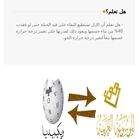
هل تعلم؟
- هل تعلم أن الإبل تستطيع البقاء على قيد الحياة حتى لو فقدت
40% من ماء جسمها ويعود ذلك لقدرتها على تغيير درجة حرارة
جسمها تبعاً لتغير درجة حرارة الجو،
- هل تعلم أن أبقراط كتب في الطب أربعة مؤلفات هي:
الحكم، الأدلة، تنظيم التغذية، ورسالته في جروح الرأس. ويعود
له الفضل بأنه حرر الطب من الدين والفلسفة.
- هل تعلم أن المرجان إفراز حيواني يتكون في البحر ويتركب
من مادة كربونات الكلسيوم، وهو أحمر أو شديد الحمرة وهو
أجود أنواعه، ويمتاز بكبر الحجم ويسمى الش