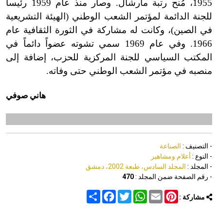
1955، مُنح رتبة مارشال. وصار منذ عام 1959 رئيساً
للجنة الدائمة لمؤتمر الشعب الوطني (الهيئة التشريعية
في الصين
)
، وكانت له مشاركة في الثورة الثقافية عام
1966. وفي عام 1969 سمي تشوته عضواً دائماً في
المكتب السياسي للجنة المركزية للحزب، إضافة إلى
منصبه في مؤتمر الشعب الوطني حتى وفاته.
هاني صوفي
- التصنيف :
الصناعة
- النوع :
أعلام ومشاهير
- المجلد :
المجلد السادس، طبعة 2002، دمشق
- رقم الصفحة ضمن المجلد :
470
Share
Facebook
Twitter
WhatsApp
Email
Pinterest
مشاركة :