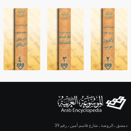
دمشق ـ الروضة ـ شارع قاسم أمين ـ رقم 39