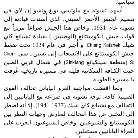
سياسياً.
أسهم تشوته مع ماوتسي تونغ وتشو إن لاي في
تنظيم الجيش الأحمر الصيني، الذي أُسندت قيادته إلى
تشوته عام 1931، وخاض هذا الجيش صراعاً مريراً مع
قوات جيش الكومينتانغ (الوطنيين ) بقيادة تشيانغ كاي
شيك
. و أُجبر في عام 1934 تحت ضغط
Chiang Kaishek
جيش الكومينتانغ على الانسحاب إلى تشين ـ سي
Chen-
(منطقة سينكيانغ
) في شمال غربي الصين
Sinkiang
Si
حيث الكثافة السكانية قليلة في مسيرة تاريخية عُرفت
بالمسيرة الطويلة.
ولما اقتضت مواجهة الغزو الياباني تحالف القوى
الصينية كافة، توجه تشوته في صراعه مع اليابانيين إلى
التحالف مع تشيانغ كاي شيك (1937
-
1941
)
. إلا أنه اضطر
إلى التخلي عن هذا التحالف لتعارض وجهات النظر بين
الكومينتانغ والشيوعيين. وخاض الشيوعيون الحرب على
الغزاة اليابانيين مستقلين.