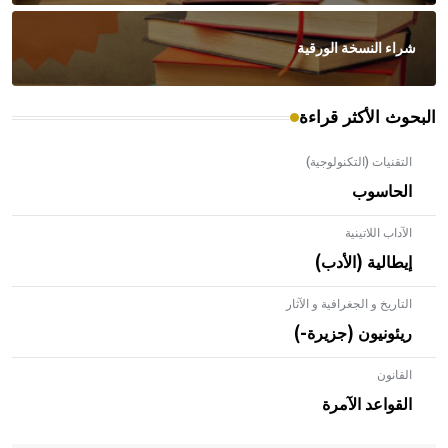
شراء النسخة الورقية
البحوث الأكثر قراءة
التقنيات (التكنولوجية)
الحاسوب
الآداب اللاتينية
إيطالية (الأدب)
التاريخ و الجغرافية و الآثار
ريئونيون (جزيرة-)
القانون
- هل تعلم أن الأبلق نوع من الفنون الهندسية التي ارتبطت
بالعمارة الإسلامية في بلاد الشام ومصر خاصة، حيث يحرص
القواعد الآمرة
المعمار على بناء مداميكه وخاصة في الواجهات