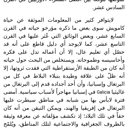
السادس عشر.
لايتوافر كثير من المعلومات الموثقة عن حياة
كامويش سوى بعض ما ذكره مؤرخو حياته في القرن
السابع عشر، وبعض الوثائق التي عُثر عليها في القرن
التاسع عشر، كما لايوجد أي دليل قاطع على أنه قد
حصّل أي تعليم عال، إلا أن أعماله تدل على فكره
وأحاسيسه وطموحاته. ويستخلص من البحث حول حياته
أنه كان من الطبقة الأرستقراطية التي فقدت ثروتها، إلا
أنه ظلّ على علاقة وطيدة بنبلاء البلاط في كل من
البرتغال وإسبانيا، وأن أحد أجداده قدم إلى البرتغال من
غاليثيا
في إسبانيا مهاجراً لأسباب سياسية. أمضى
Galicia
فترة لابأس بها من شبابه في مناطق سيطرت عليها
البرتغال في إفريقيا والهند، ويمكن التيقن من أنه كان
حقاً في تلك البلاد؛ إذ تكشف مؤلفاته عن معرفة وثيقة
بالظروف الجغرافية والاجتماعية لتلك المناطق، ويُلمّح