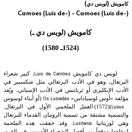
كامويش (لويس دي)
هيئة الموسوعة العربية تطلق موسوعات جديدة في عام 2026
Camoes (Luis de-) - Camoes (Luis de-)
كامويش (لويس دي ـ)
(1524ـ 1580)
لويس دي كامويش
، كبير شعراء
Luis de Camôes
البرتغال، وهو في الأدب البرتغالي مثل شكسبير في
الأدب الإنكليزي أو ثربانتس في الأدب الإسباني، ويُعد
مؤلفه «أوس لوسياداس»
(أو أبناء لوسوس
Os Lusiadas
)
(1572) العمل الملحمي الأول في البرتغال.
Lusus
والتسمية مشتقة من تسمية الرومان القدماء للبرتغال
وهي لوزيتانيا
. وقد حققت هذه الملحمة
Lusitania
لمؤلفها موقعاً بين أفضل الشعراء الأوربيين في القرن