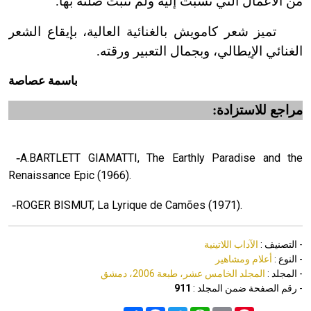
من الأعمال التي نسبت إليه ولم تثبت صلته بها.
تميز شعر كامويش بالغنائية العالية، بإيقاع الشعر
الغنائي الإيطالي، وبجمال التعبير ورقته.
باسمة عصاصة
مراجع للاستزادة:
-
A.BARTLETT GIAMATTI, The Earthly Paradise and the
Renaissance Epic (1966).
-
ROGER BISMUT, La Lyrique de Camões (1971).
- التصنيف :
الآداب اللاتينية
- النوع :
أعلام ومشاهير
- المجلد :
المجلد الخامس عشر، طبعة 2006، دمشق
- رقم الصفحة ضمن المجلد :
911