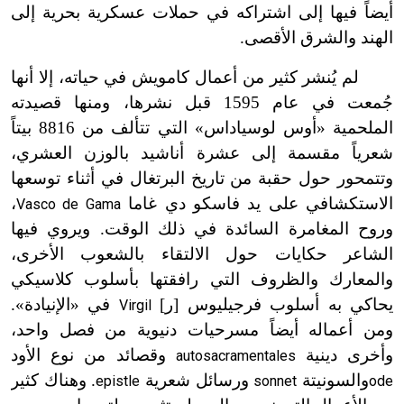
أيضاً فيها إلى اشتراكه في حملات عسكرية بحرية إلى
الهند والشرق الأقصى.
لم يُنشر كثير من أعمال كامويش في حياته، إلا أنها
جُمعت في عام 1595 قبل نشرها، ومنها قصيدته
الملحمية «أوس لوسياداس» التي تتألف من 8816 بيتاً
شعرياً مقسمة إلى عشرة أناشيد بالوزن العشري،
وتتمحور حول حقبة من تاريخ البرتغال في أثناء توسعها
الاستكشافي على يد فاسكو دي غاما
،
Vasco de Gama
وروح المغامرة السائدة في ذلك الوقت. ويروي فيها
الشاعر حكايات حول الالتقاء بالشعوب الأخرى،
والمعارك والظروف التي رافقتها بأسلوب كلاسيكي
يحاكي به أسلوب فرجيليوس [ر]
في «الإنيادة».
Virgil
ومن أعماله أيضاً مسرحيات دنيوية من فصل واحد،
وأخرى دينية
وقصائد من نوع الأود
autosacramentales
والسونيتة
ورسائل شعرية
. وهناك كثير
epistle
sonnet
ode