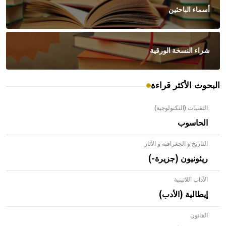
أسماء الباحثين
شراء النسخة الورقية
البحوث الأكثر قراءة
التقنيات (التكنولوجية)
الحاسوب
التاريخ و الجغرافية و الآثار
ريئونيون (جزيرة-)
الآداب اللاتينية
إيطالية (الأدب)
القانون
- هل تعلم أن الأبلق نوع من الفنون الهندسية التي ارتبطت