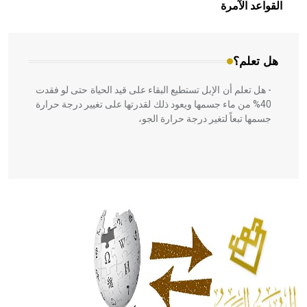
بالعمارة الإسلامية في بلاد الشام ومصر خاصة، حيث يحرص
القواعد الآمرة
المعمار على بناء مداميكه وخاصة في الواجهات
هل تعلم؟
- هل تعلم أن الإبل تستطيع البقاء على قيد الحياة حتى لو فقدت
40% من ماء جسمها ويعود ذلك لقدرتها على تغيير درجة حرارة
جسمها تبعاً لتغير درجة حرارة الجو،
- هل تعلم أن أبقراط كتب في الطب أربعة مؤلفات هي:
الحكم، الأدلة، تنظيم التغذية، ورسالته في جروح الرأس. ويعود
له الفضل بأنه حرر الطب من الدين والفلسفة.
- هل تعلم أن المرجان إفراز حيواني يتكون في البحر ويتركب