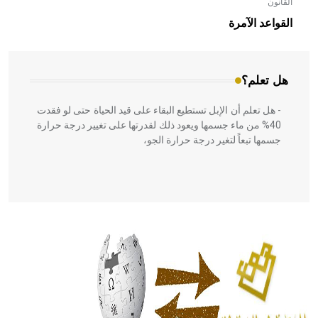
القانون
- هل تعلم أن الأبلق نوع من الفنون الهندسية التي ارتبطت
بالعمارة الإسلامية في بلاد الشام ومصر خاصة، حيث يحرص
القواعد الآمرة
المعمار على بناء مداميكه وخاصة في الواجهات
هل تعلم؟
- هل تعلم أن الإبل تستطيع البقاء على قيد الحياة حتى لو فقدت
40% من ماء جسمها ويعود ذلك لقدرتها على تغيير درجة حرارة
جسمها تبعاً لتغير درجة حرارة الجو،
- هل تعلم أن أبقراط كتب في الطب أربعة مؤلفات هي:
الحكم، الأدلة، تنظيم التغذية، ورسالته في جروح الرأس. ويعود
له الفضل بأنه حرر الطب من الدين والفلسفة.