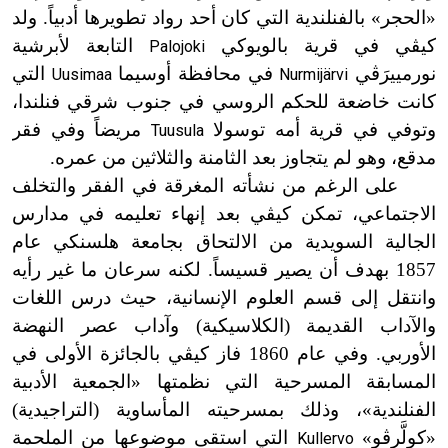
«الحجر» بالفنلندية التي كان أحد رواد تطويرها أدبياً. ولد
كيڤي في قرية بالويوكي
التابعة لأبرشية
Palojoki
نورمييرَڤي
في محافظة أوسيما
التي
Uusimaa
Nurmijärvi
كانت خاضعة للحكم الروسي في جنوب شرقي فنلندا،
وتوفي في قرية أمه توسولا
مريضاً وفي فقر
Tuusula
مدقع، وهو لم يتجاوز بعد الثامنة والثلاثين من عمره.
على الرغم من نشأته المغرقة في الفقر والتخلف
الاجتماعي، تمكن كيڤي بعد إنهاء تعليمه في مدارس
الجالية السويدية من الالتحاق بجامعة هلسنكي عام
1857 بهدف أن يصير قسيساً. لكنه سرعان ما غير رأيه
وانتقل إلى قسم العلوم الإنسانية، حيث درس اللغات
والآداب القديمة (الكلاسيكية) وآداب عصر النهضة
الأوربي. وفي عام 1860 فاز كيڤي بالجائزة الأولى في
المسابقة المسرحية التي نظمتها «الجمعية الأدبية
الفنلندية»، وذلك بمسرحيته المأساوية (التراجيدية)
«كولَّرڤو»
التي استقى موضوعها من الملحمة
Kullervo