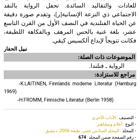
للعادات والتقاليد السائدة. تحفل الرواية بالنقد
الاجتماعي ذي النزعة الإنسانية[ر]، وتقدم صورة دقيقة
عن الحياة الفنلندية في النصف الأول من القرن التاسع
عشر، بلغة غنية بالحس المرهف وبالفكاهة اللطيفة،
فكانت تتويجاً لإبداع ألكسيس كيڤي.
نبيل الحفار
الموضوعات ذات الصلة:
الرواية ـ فنلندا.
مراجع للاستزادة:
-
K.LAITINEN, Finnlands moderne Literatur (Hamburg
1969).
-
H.FROMM, Finnische Literatur (Berlin 1958).
- التصنيف :
الآداب الأخرى
- النوع :
أعلام ومشاهير
- المجلد :
المجلد السادس عشر، طبعة 2006، دمشق
- رقم الصفحة ضمن المجلد :
674