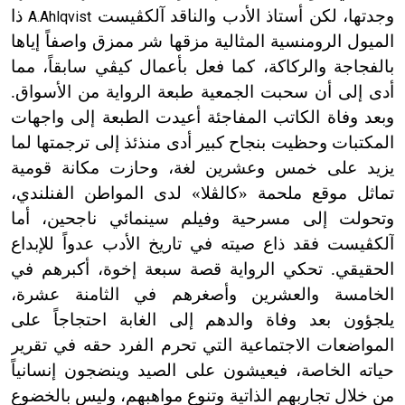
وجدتها، لكن أستاذ الأدب والناقد آلكڤيست
ذا
A.Ahlqvist
الميول الرومنسية المثالية مزقها شر ممزق واصفاً إياها
بالفجاجة والركاكة، كما فعل بأعمال كيڤي سابقاً، مما
أدى إلى أن سحبت الجمعية طبعة الرواية من الأسواق.
وبعد وفاة الكاتب المفاجئة أعيدت الطبعة إلى واجهات
المكتبات وحظيت بنجاح كبير أدى منذئذ إلى ترجمتها لما
يزيد على خمس وعشرين لغة، وحازت مكانة قومية
تماثل موقع ملحمة «كالڤلا» لدى المواطن الفنلندي،
وتحولت إلى مسرحية وفيلم سينمائي ناجحين، أما
آلكڤيست فقد ذاع صيته في تاريخ الأدب عدواً للإبداع
الحقيقي. تحكي الرواية قصة سبعة إخوة، أكبرهم في
الخامسة والعشرين وأصغرهم في الثامنة عشرة،
يلجؤون بعد وفاة والدهم إلى الغابة احتجاجاً على
المواضعات الاجتماعية التي تحرم الفرد حقه في تقرير
حياته الخاصة، فيعيشون على الصيد وينضجون إنسانياً
من خلال تجاربهم الذاتية وتنوع مواهبهم، وليس بالخضوع