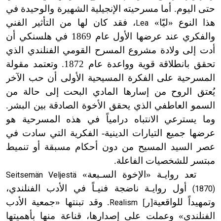
حتى اليوم. أما مسرحيته الإنجيلية الشهيرة والوحيدة في
هذا النوع «ليّا»
، فقد كان لها من التأثير الفني
Lea
والفكري عند عرضها الأول عام 1869 في هلسنكي أن
أدت إلى ولادة مشروع المسرح القومي الفنلندي الذي
تحقق بانطلاقة قوية وواعدة عام 1872. وتعتمد مقولة
المسرحية على الفكرة المسيحية الأولى أن حب الآخر
يُعتق الروح من إسارها المادي البحت إلى حالة من
السمو العاطفي الذي يحقق الأخوة الصادقة بين البشر.
وما يسترعي الانتباه درامياً في هذه المسرحية هو
عرضها جميع التيارات الدينية- الفكرية التي سادت في
عصر السيد المسيح من دون أحكام مسبقة أو تنميط
مبتسر للشخصيات الفاعلة.
تعد روا
يـة
«الإخوة
السـبعة
»
Seitsemän Veljestä
أول روا
يـة
ناضجة
فنيـاً
في الأدب الفنلندي،
(1870)
وتمهيداً للواقعية[ر]
. وقد تبنتها «جمعية الأدب
Realism
الفنلندي» وعملت على إصدارها، قناعة منها بأهميتها