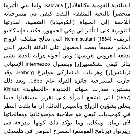
الفنلندية القومية «كالِڤلا»[ر]
. ولما بقي تأثيرها
Kalevala
منحصراً بالنخبة المثقفة، التفت كيڤي في مسرحياته
اللاحقة إلى الملهاة (الكوميديا) الشعبية، لقدرتها
التنويرية على التأثير في وعي الجمهور، فكتب «إسكافيو
الريف»
التي تعالج مشكلة الزواج
Nummisuutarit (1864)
المدّبر مسبقاً بقصد الحصول على البائنة (المهر الذي
تدفعه العروس لعريسها) وفي أجواء هزلية ناقدة، تشي
بتأثر كيڤي بشكسبير[ر] وبفصول
الإسباني
intermezzo
ثربانتس[ر] وهزليات الدنماركي هولبرغ
، وقد
Holberg
حازت المسرحية جائزة الدولة عام 1865. وبعد ذلك
بسنتين، صدرت ملهاته الجديدة «الخطوبة»
Kihlaus
التي تشجع المرأة على تقرير مستقبلها فيما
(1867)
يتعلق بشؤون الزواج وتأسيس العائلة. إن ما يلفت النظر
في كوميديات كيڤي هو صلاحية موضوعاتها ومعالجاتها
لأي زمان ومكان، وما يؤكد ذلك كونها مدرجة في
ريبرتوار (برنامج الموسم) المسرح القومي في هلسنكي