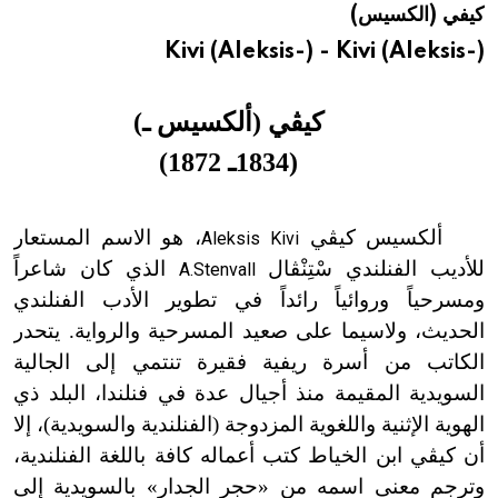
كيفي (الكسيس)
هيئة الموسوعة العربية تطلق موسوعات جديدة في عام 2026
Kivi (Aleksis-) - Kivi (Aleksis-)
كيڤي (ألكسيس ـ)
(1834ـ 1872)
ألكسيس كيڤي
، هو الاسم المستعار
Aleksis Kivi
للأديب الفنلندي سْتِنْڤال
الذي كان شاعراً
A.Stenvall
ومسرحياً وروائياً رائداً في تطوير الأدب الفنلندي
الحديث، ولاسيما على صعيد المسرحية والرواية. يتحدر
الكاتب من أسرة ريفية فقيرة تنتمي إلى الجالية
السويدية المقيمة منذ أجيال عدة في فنلندا، البلد ذي
الهوية الإثنية واللغوية المزدوجة (الفنلندية والسويدية)، إلا
أن كيڤي ابن الخياط كتب أعماله كافة باللغة الفنلندية،
وترجم معنى اسمه من «حجر الجدار» بالسويدية إلى