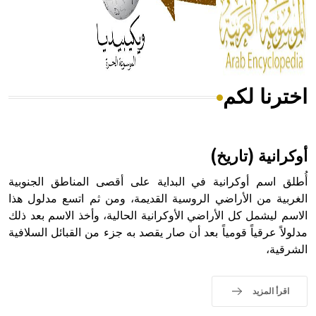
- هل تعلم أن المرجان إفراز حيواني يتكون في البحر ويتركب
من مادة كربونات الكلسيوم، وهو أحمر أو شديد الحمرة وهو
أجود أنواعه، ويمتاز بكبر الحجم ويسمى الش
اخترنا لكم
هل تعلم أن الأبسيد كلمة فرنسية اللفظ تم اعتمادها مصطلحاً
أثرياً يستخدم في العمارة عموماً وفي العمارة الدينية الخاصة
بالكنائس خصوصاً، وفي الإنكليزية أب
أوكرانية (تاريخ)
أُطلق اسم أوكرانية في البداية على أقصى المناطق الجنوبية
الغربية من الأراضي الروسية القديمة، ومن ثم اتسع مدلول هذا
الاسم ليشمل كل الأراضي الأوكرانية الحالية، وأخذ الاسم بعد ذلك
- هل تعلم أن أبجر Abgar اسم معروف جيداً يعود إلى عدد من
الملوك الذين حكموا مدينة إديسا (الرها) من أبجر الأول وحتى
مدلولاً عرقياً قومياً بعد أن صار يقصد به جزء من القبائل السلافية
التاسع، وهم ينتسبون إلى أسرة أوسروين
الشرقية،
اقرأ المزيد