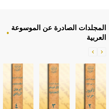
- هل تعلم أن الأبجدية الكنعانية تتألف من /22/ علامة كتابية
sign تكتب منفصلة غير متصلة، وتعتمد المبدأ الأكوروفوني،
حيث تقتصر القيمة الصوتية للعلامة الك
المجلدات الصادرة عن الموسوعة
العربية