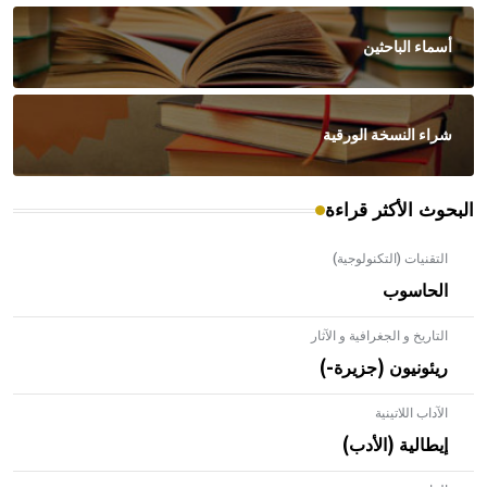
أسماء الباحثين
شراء النسخة الورقية
البحوث الأكثر قراءة
التقنيات (التكنولوجية)
الحاسوب
التاريخ و الجغرافية و الآثار
ريئونيون (جزيرة-)
الآداب اللاتينية
إيطالية (الأدب)