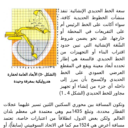
سعة الخط الحديدي الإنشائية: تنفذ
منشآت الخطوط الحديدية كافة،
سواء أكانت على الخط الرئيس أم
على التفريعات في المحطة أو
خارجها، على نحو يضمن شروط
السَّعَة الإنشائية التي تبين حدود
اقتراب البناء أو التجهيزات من
الخط الحديدي. فالسعة هي إطار
تحدده أبعاد معينة ويقع في المقطع
العرضي العمودي على الخط
(الشكل -3) الأبعاد العامة لحفارة
الحديدي ولايُسمح بأن يبرز إلى
هدروليكية بمغرفة وحيدة
داخله أي جزء من إنشاء أو تجهيز
مجاور للخط الحديدي (الشكل 4 ـ 1)
وتكون المسافة بين محوري السكتين اللتين تسير عليهما عجلات
القطار محددة، وتبلغ 1435مم وهي معتمدة في معظم بلدان
العالم. ولكن بعض الدول، انطلاقاً من اعتبارات خاصة، تعتمد
مسافة أعرض هي 1524مم كما في الاتحاد السوفييتي (سابقاً)، أو