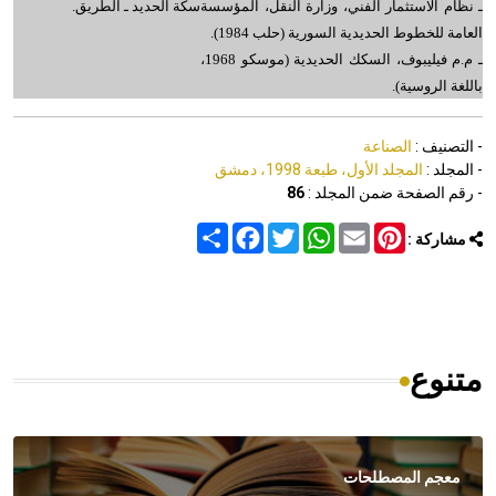
ـ نظام الاستثمار الفني، وزارة النقل، المؤسسة
سكة الحديد ـ الطريق.
العامة للخطوط الحديدية السورية (حلب 1984).
ـ م.م فيليبوف، السكك الحديدية (موسكو 1968،
باللغة الروسية).
- التصنيف :
الصناعة
- المجلد :
المجلد الأول، طبعة 1998، دمشق
- رقم الصفحة ضمن المجلد :
86
Share
Facebook
Twitter
WhatsApp
Email
Pinterest
مشاركة :
متنوع
معجم المصطلحات