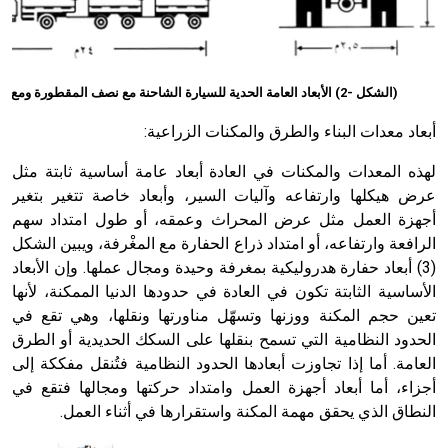
(الشكل -2) الأبعاد العامة الحدية للسيارة الشاحنة مع نصف المقطورة ومع مقطورات عدة
أبعاد معدات البناء والطرق والمكنات الزراعية:
لهذه المعدات والمكنات في العادة أبعاد عامة أساسية ثابتة مثل
عرض هيكلها وارتفاعه وآليات السير، وأبعاد خاصة تتغير بتغير
أجهزة العمل مثل عرض المحراث وعمقه، أو طول امتداد سهم
الرافعة وارتفاعه، أو امتداد ذراع الحفارة مع المغْرفة، ويبين الشكل
(3) أبعاد حفارة هدروليكية بمغرفة وحيدة ومجال عملها. وإن الأبعاد
الأساسية الثابتة تكون في العادة في حدودها الدنيا الممكنة، لأنها
تعين حجم المكنة ووزنها وتسهّل مناورتها ونقلها، وهي تقع في
الحدود النظامية التي تسمح بنقلها على السكك الحديدية أو الطرق
العامة. أما إذا تجاوزت أبعادها الحدود النظامية فتُنقل مفككة إلى
أجزاء، أما أبعاد أجهزة العمل وامتداد حركتها ومجالها فتقع في
النطاق الذي يحقق مهمة المكنة واستقرارها في أثناء العمل.