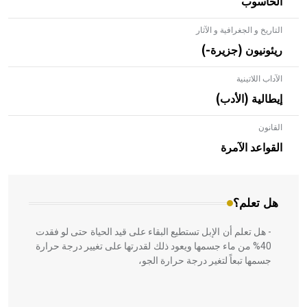
الحاسوب
التاريخ و الجغرافية و الآثار
ريئونيون (جزيرة-)
الآداب اللاتينية
إيطالية (الأدب)
القانون
- هل تعلم أن الأبلق نوع من الفنون الهندسية التي ارتبطت
بالعمارة الإسلامية في بلاد الشام ومصر خاصة، حيث يحرص
القواعد الآمرة
المعمار على بناء مداميكه وخاصة في الواجهات
هل تعلم؟
- هل تعلم أن الإبل تستطيع البقاء على قيد الحياة حتى لو فقدت
40% من ماء جسمها ويعود ذلك لقدرتها على تغيير درجة حرارة
جسمها تبعاً لتغير درجة حرارة الجو،