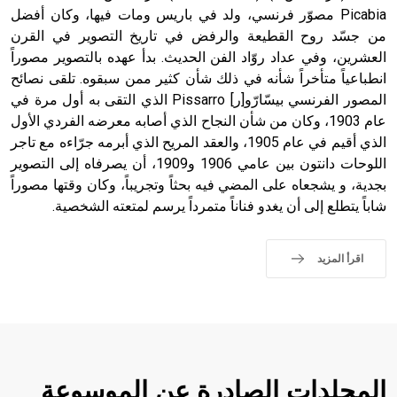
Picabia مصوّر فرنسي، ولد في باريس ومات فيها، وكان أفضل
من جسّد روح القطيعة والرفض في تاريخ التصوير في القرن
- هل تعلم أن أبجر Abgar اسم معروف جيداً يعود إلى عدد من
الملوك الذين حكموا مدينة إديسا (الرها) من أبجر الأول وحتى
العشرين، وفي عداد روّاد الفن الحديث. بدأ عهده بالتصوير مصوراً
التاسع، وهم ينتسبون إلى أسرة أوسروين
انطباعياً متأخراً شأنه في ذلك شأن كثير ممن سبقوه. تلقى نصائح
المصور الفرنسي بيسّارّو[ر] Pissarro الذي التقى به أول مرة في
عام 1903، وكان من شأن النجاح الذي أصابه معرضه الفردي الأول
الذي أقيم في عام 1905، والعقد المريح الذي أبرمه جرّاءه مع تاجر
اللوحات دانتون بين عامي 1906 و1909، أن يصرفاه إلى التصوير
- هل تعلم أن الأبجدية الكنعانية تتألف من /22/ علامة كتابية
بجدية، و يشجعاه على المضي فيه بحثاً وتجريباً، وكان وقتها مصوراً
sign تكتب منفصلة غير متصلة، وتعتمد المبدأ الأكوروفوني،
شاباً يتطلع إلى أن يغدو فناناً متمرداً يرسم لمتعته الشخصية.
حيث تقتصر القيمة الصوتية للعلامة الك
اقرأ المزيد
المجلدات الصادرة عن الموسوعة