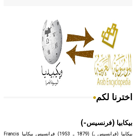
- هل تعلم أن أبقراط كتب في الطب أربعة مؤلفات هي:
الحكم، الأدلة، تنظيم التغذية، ورسالته في جروح الرأس. ويعود
له الفضل بأنه حرر الطب من الدين والفلسفة.
- هل تعلم أن المرجان إفراز حيواني يتكون في البحر ويتركب
من مادة كربونات الكلسيوم، وهو أحمر أو شديد الحمرة وهو
أجود أنواعه، ويمتاز بكبر الحجم ويسمى الش
اخترنا لكم
هل تعلم أن الأبسيد كلمة فرنسية اللفظ تم اعتمادها مصطلحاً
أثرياً يستخدم في العمارة عموماً وفي العمارة الدينية الخاصة
بالكنائس خصوصاً، وفي الإنكليزية أب
بيكابيا (فرنسيس-)
بيكابيا (فرانسيس ـ) (1879 ـ 1953) فرانسيس بيكابيا Francis