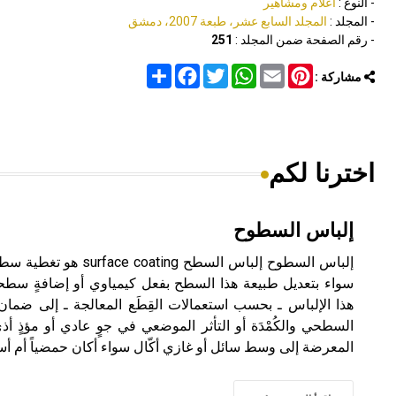
- النوع :
أعلام ومشاهير
- المجلد :
المجلد السابع عشر، طبعة 2007، دمشق
- رقم الصفحة ضمن المجلد :
251
Share
Facebook
Twitter
WhatsApp
Email
Pinterest
مشاركة :
اخترنا لكم
إلباس السطوح
سواء بتعديل طبيعة هذا السطح بفعل كيمياوي أو إضافةٍ سطحيةٍ
هذا الإلباس ـ بحسب استعمالات القِطَع المعالجة ـ إلى ضما
السطحي والكُمْدَة أو التأثر الموضعي في جوٍ عادي أو مؤذٍ أذى
المعرضة إلى وسط سائل أو غازي أكّال سواء أكان حمضياً أم أساسي