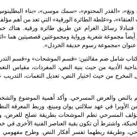
 ونغ»، «القدر المحتوم»، «سمك موسى»، «بناء البطلينو
 العنقاء»، و«غلطة الطائرة الورقية» التي تعد من أهم مؤلف
ابا فتبادلا رسائل الغرام عن طريق طائرة ورقية. هناك
 أيضاً مجموعة شعرية ورواية ومجموعتين قصصيتين هما «اثنا
 عنوان «مجموعة رسوم حديقة الخردل».
 كتاب شامل ضم مقالتين: «قسم الموشحات» و«قسم التد
لناحية الأدبية من حيث بنية النص، المفردات، مقياس النغم
 المخرج من حيث اختيار النص، تعديل النغمات، التدريب ع
هتم بالنص والعرض المسرحي. وأكد أهمية الموضوع والشخص
الأوبرا في عهد سلالتي يوان ومينغ، وربط المعرفة النظر
المؤلف المسرحي نظم الموشحات بطريقة تصلح للعرض، و
بكة، واشترط أن تكون بقية العناصر الفنية الأخرى في خدمت
ي، وطريقة ربطهما تفسر أفكار النص. وطرح مفهومي «ا