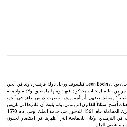
تم اعتمادها مصطلحاً أثرياً يستخدم في
العمارة عموماً وفي العمارة الدينية
الخاصة بالكنائس خصوصاً، وفي
الإنكليزية أب
- هل تعلم أن أبجر Abgar اسم معروف
جيداً يعود إلى عدد من الملوك الذين
حكموا مدينة إديسا (الرها) من أبجر الأول
وحتى التاسع، وهم ينتسبون إلى أسرة
أوسروين
- هل تعلم أن الأبجدية الكنعانية تتألف من
بودان (جان ـ) (1530ـ 1596) جان بودان Jean Bodin فيلسوف ورجل دولة فرنسي، ولد في أنجو،
/22/ علامة كتابية sign تكتب منفصلة
ر من تفاصيل حياته مشكوك فيها؛ ومنها ما يتعلق بولادته وانتمائه
غير متصلة، وتعتمد المبدأ الأكوروفوني،
كلفينياً؟ ويعتقد بعضهم بأن أمه يهودية تنصرت. درس بداءة في أنجو،
حيث تقتصر القيمة الصوتية للعلامة الك
ك أصبح أستاذاً للقانون الروماني، ولم يلبث أن غادرها إلى باريس
لممارسة مهنة المحاماة، ثم ترك المحاماة عام 1561 للدخول في خدمة الملك. وفي عام 1570
غابات في النرمندي. وكان للحماسة التي أظهرها في الانتصار لحقوق
كسبته عطف الملك.