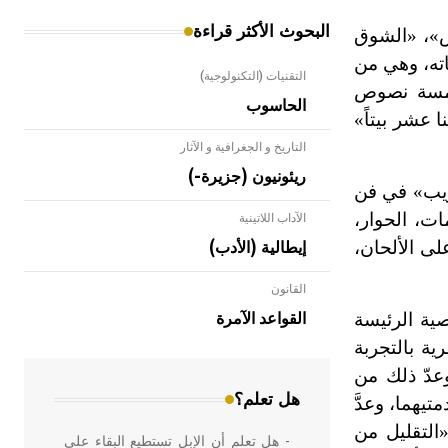
البحوث الأكثر قراءة
س»، «الشوق
اته، وهي من
التقنيات (التكنولوجية)
 خمسة نصوص
الحاسوب
 عشر بيتاً»
التاريخ و الجغرافية و الآثار
ريئونيون (جزيرة-)
ريب» في فن
ات، الحوار،
الآداب اللاتينية
لى الألحان،
إيطالية (الأدب)
القانون
- هل تعلم أن الأبلق نوع من الفنون
الهندسية التي ارتبطت بالعمارة الإسلامية
ية الرئيسة
القواعد الآمرة
في بلاد الشام ومصر خاصة، حيث يحرص
ية بالتجربة
المعمار على بناء مداميكه وخاصة في
عدّ ذلك من
الواجهات
هل تعلم؟
يهما، وعدَّ
لتقليل من
- هل تعلم أن الإبل تستطيع البقاء على