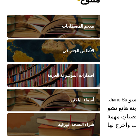
معجم المصطلحات
الأطلس الجغرافي
اصدارات الموسوعة العربية
سو
.
Jiang Su
أسماء الباحثين
صياتٍ مهمة
ب وأخرج لها
شراء النسخة الورقية