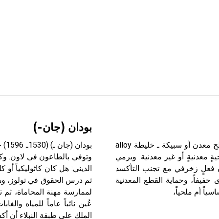
بودان (جان-)
إلباس السطوح إلباس السطح surface coating هو تغطية سطح معدن أو سبيكة ـ خليطة alloy
 معدنيةٍ أو غير معدنية. ويرمي
وتوفي بالطاعون في لاون. وكثي
ن فعلٍ زخرفي مع تجنب التأكسد
الديني: هل كان كاثوليكياً أو 
 خفيفاً، وحماية القطع المعدنية
ثم درس الحقوق في تولوز، وهنا
اً أم ملحياً،
عُين نائباً عاماً للمياه وال
الملك على طبقة النبلاء أن أ