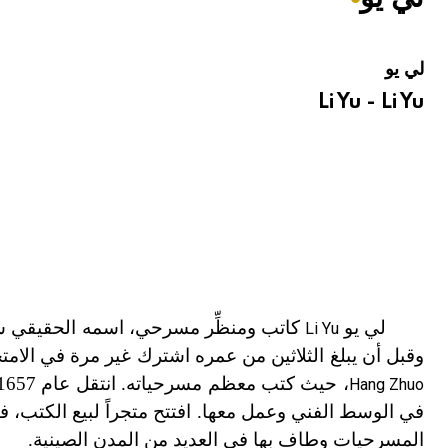
هيئة الموسوعة العربية تطلق موسوعات جديدة في عام 2026
لي يو
Li Yu - Li Yu
لي يو
كاتب ومنظِّر مسرحي، اسمه الحقيقي ش
Li Yu
وقبل أن يبلغ الثلاثين من عمره اشترك غير مرة في الامتحانات الامبراط
، حيث كتب معظم مسرحياته. انتقل عام 1657 إلى جين لينغ
Hang Zhuo
في الوسط الفني وعمل معها. افتتح متجراً لبيع الكتب، 
المسرحيات وطاف بها في العديد من المدن الصينية.