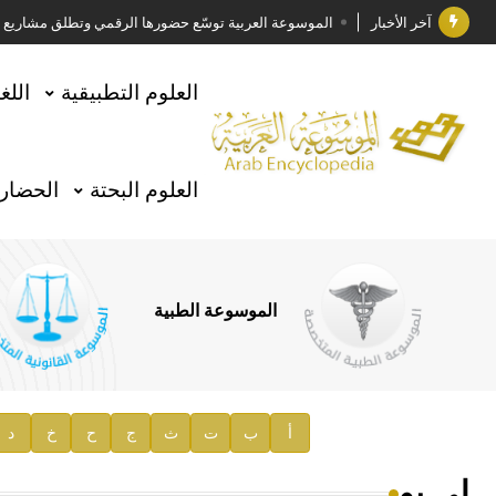
آخر الأخبار
الموسوعة العربية توسّع حضورها الرقمي وتطلق مشاريع معرف
فوز الأستاذ الدكتور وليد محمد السراقبي بجائزة كتارا ل
العلوم التطبيقية
اللغ
جائزة مجمع الملك سلمان العالمي للغة العربية 2025
الأستاذ إياد خالد الطباع مدير عام لهيئة الموسوعة العربية
العلوم البحتة
الحضارة
السيد محمد ياسين صالح وزيرا للثقافة
صدور المجلد الثامن من موسوعة الآثار في سورية
توصيات مجلس الإدارة
الموسوعة الطبية
صدور المجلد السابع من موسوعة الآثار في سورية
صدور المجلد الثامن عشر من الموسوعة الطبية
إعلان..
أ
ب
ت
ث
ج
ح
خ
د
دار الفكر الموزع الحصري لمنشورات هيئة الموسوعة العرب
لي يو