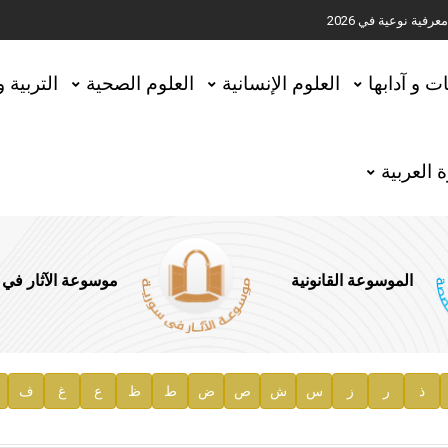
ية نوعية في 2026
تحقيق المخطوطات في العاصمة القطرية الدوحة
ات و آدابها
العلوم الإنسانية
العلوم الصحية
التربية 
 العربية
الموسوعة القانونية
موسوعة الآثار في
ذ
ر
ز
س
ش
ص
ض
ط
ظ
ع
غ
ف
ية