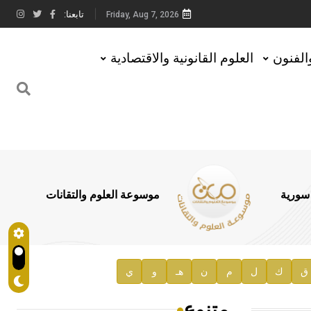
تابعنا:
Friday, Aug 7, 2026
والفنون
العلوم القانونية والاقتصادية
 سورية
موسوعة العلوم والتقانات
ق
ك
ل
م
ن
هـ
و
ي
متنوع