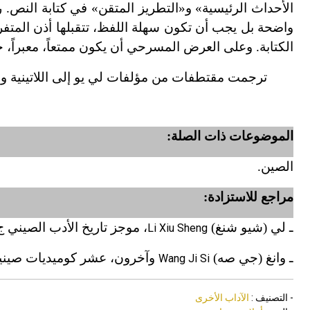
الأحداث الرئيسية» و«التطريز المتقن» في كتابة النص. 
واضحة بل يجب أن تكون سهلة اللفظ، تتقبلها أذن المتفر
الكتابة. وعلى العرض المسرحي أن يكون ممتعاً، معبراً، خ
ترجمت مقتطفات من مؤلفات لي يو إلى اللاتينية والأ
الموضوعات ذات الصلة:
الصين.
مراجع للاستزادة:
ـ لي (شيو شنغ)
، موجز تاريخ الأدب الصيني ج4 (منشورات جامعة بكين، بكين 1999م)
Li Xiu Sheng
ـ وانغ (جي صه)
وآخرون، عشر كوميديات صينية كلاسيكية ج2 (منشورات
Wang Ji Si
- التصنيف :
الآداب الأخرى