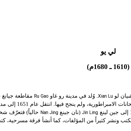
لي يو
(1610 ـ 1680م)
يان لو
. وُلد في مدينة رو غاو
مقاطعة جيانغ 
Ru Gao
Xian Lu
ورية، ولم ينجح فيها. انتقل عام 1651 إلى مدينة هانغ تشو
(نان جينغ
حالياً) فتعرّف شخ
Nan Jing
Jin Ling
فكتب ونشر كثيراً من المؤلفات، كما أنشأ فرقة مسرحية، كت