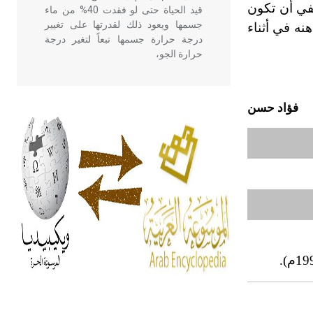
كفي أن تكون
قيد الحياة حتى لو فقدت 40% من ماء
جسمها ويعود ذلك لقدرتها على تغيير
نه في أثناء
درجة حرارة جسمها تبعاً لتغير درجة
حرارة الجو،
- هل تعلم أن أبقراط كتب في الطب
فؤاد حسن
أربعة مؤلفات هي: الحكم، الأدلة، تنظيم
التغذية، ورسالته في جروح الرأس.
ويعود له الفضل بأنه حرر الطب من
الدين والفلسفة.
- هل تعلم أن المرجان إفراز حيواني
يتكون في البحر ويتركب من مادة
كربونات الكلسيوم، وهو أحمر أو شديد
الحمرة وهو أجود أنواعه، ويمتاز بكبر
م).
الحجم ويسمى الش
هل تعلم أن الأبسيد كلمة فرنسية اللفظ