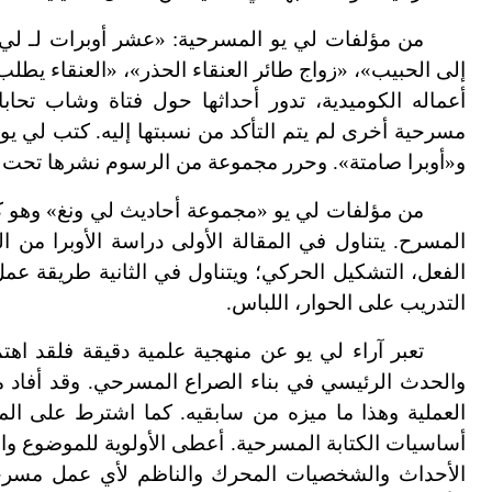
من مؤلفات لي يو المسرحية: «عشر أوبرات لـ لي
إلى الحبيب»، «زواج طائر العنقاء الحذر»، «العنقاء يطلب
أعماله الكوميدية، تدور أحداثها حول فتاة وشاب تح
مسرحية أخرى لم يتم التأكد من نسبتها إليه. كتب لي يو
و«أوبرا صامتة». وحرر مجموعة من الرسوم نشرها تحت
من مؤلفات لي يو «مجموعة أحاديث لي ونغ» وهو
المسرح. يتناول في المقالة الأولى دراسة الأوبرا من ا
الفعل، التشكيل الحركي؛ ويتناول في الثانية طريقة عمل
التدريب على الحوار، اللباس.
تعبر آراء لي يو عن منهجية علمية دقيقة فلقد ا
والحدث الرئيسي في بناء الصراع المسرحي. وقد أفاد من 
العملية وهذا ما ميزه من سابقيه. كما اشترط على 
أساسيات الكتابة المسرحية. أعطى الأولوية للموضوع والح
الأحداث والشخصيات المحرك والناظم لأي عمل مسرح