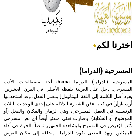
- هل تعلم أن المرجان إفراز حيواني يتكون في البحر ويتركب
من مادة كربونات الكلسيوم، وهو أحمر أو شديد الحمرة وهو
أجود أنواعه، ويمتاز بكبر الحجم ويسمى الش
اخترنا لكم
هل تعلم أن الأبسيد كلمة فرنسية اللفظ تم اعتمادها مصطلحاً
أثرياً يستخدم في العمارة عموماً وفي العمارة الدينية الخاصة
بالكنائس خصوصاً، وفي الإنكليزية أب
المسرحية (الدراما)
المسرحية (الدراما) الدراما drama أحد مصطلحات الأدب
المسرحي، دخل على العربية بلفظه الأصلي في القرن العشرين.
يعود أصل الكلمة إلى اللغة اليونانية[ر] بمعنى الفعل، وقد استخدمها
- هل تعلم أن أبجر Abgar اسم معروف جيداً يعود إلى عدد من
الملوك الذين حكموا مدينة إديسا (الرها) من أبجر الأول وحتى
أرسطو[ر] في كتابه «فن الشعر» للدلالة على إحدى الوحدات الثلاث
التاسع، وهم ينتسبون إلى أسرة أوسروين
الرئيسية في العمل المسرحي، وهي الزمان والمكان والفعل (أو
الموضوع أو الحكاية). وصارت تعني منذئذٍ أيضاً أي نص مسرحي
كُتب ليُعرض في المسرح وليشاهده الجمهور نابضاً بالحياة في أداء
الممثلين. وبهذا المعنى تكون الدراما ـ إضافة إلى مكان العرض