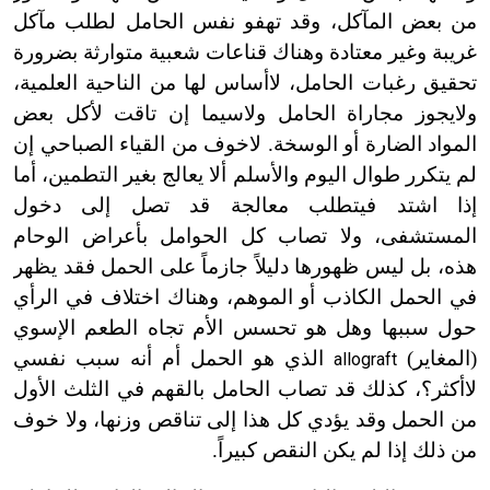
من بعض المآكل، وقد تهفو نفس الحامل لطلب مآكل
غريبة وغير معتادة وهناك قناعات شعبية متوارثة بضرورة
تحقيق رغبات الحامل، لا
أساس لها من الناحية العلمية،
ولا
يجوز مجاراة الحامل ولاسيما إن تاقت لأكل بعض
المواد الضارة أو الوسخة. لا
خوف من القياء الصباحي إن
لم يتكرر طوال اليوم والأسلم ألا يعالج بغير التطمين، أما
إذا اشتد فيتطلب معالجة قد تصل إلى دخول
المستشفى، ولا تصاب كل الحوامل بأعراض الوحام
هذه، بل ليس ظهورها دليلاً جازماً على الحمل فقد يظهر
في الحمل الكاذب أو الموهم، وهناك اختلاف في الرأي
حول سببها وهل هو تحسس الأم تجاه الطعم الإسوي
(المغاير)
الذي هو الحمل أم أنه سبب نفسي
allograft
لا
أكثر؟، كذلك قد تصاب الحامل بالقهم في الثلث الأول
من الحمل وقد يؤدي كل هذا إلى تناقص وزنها، ولا خوف
من ذلك إذا لم يكن النقص كبيراً.