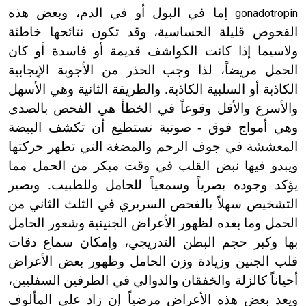
إما في البول أو في الدم، وبعض هذه
gonadotropin
الفحوص قليلة الحساسية، وقد تكون نتائجها خاطئة
ولاسيما إذا كانت الكواشف قديمة أو فاسدة أو كان
الحمل مريضاً، لذا وجب الحذر من الأجوبة الإيجابية
الكاذبة أو السلبية الكاذبة. والطريقة الثانية وهي الأسهل
والأسرع والأقل وقوعاً في الخطأ هي الفحص بالصدى
وهي أمواج فوق - صوتية تستطيع أن تكشف البيضة
المعششة في جوف الرحم والمضغة التي تظهر حركتها
ويبدو فيها نبض القلب في وقت مبكر من الحمل مما
يؤكد وجوده بصرياً وسمعياً للحامل وللطبيب. ويصير
التشخيص سهلاً بالفحص السريري في الثلث الثاني من
الحمل وما بعده لظهور الأعراض الجنينية وشعور الحامل
بها وكبر حجم البطن التدريجي، وإمكان سماع دقات
قلب الجنين وزيادة وزن الحامل وظهور بعض الأعراض
أحياناً كالزلة والخفقان والدوالي في الطرفين السفليين،
ويعد بعض هذه الأعراض مرضياً إن زاد على المألوف