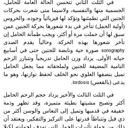
في الثلث الثاني تتحسن الحالة العامة للحامل،
الجسمية منها والنفسية، ولاسيما متى شعرت بحركات
الجنين التي تطمئنها وتؤكد لها فيزيائياً وجوده. والخروس
(أولية الحمل) تتأخر في بدء شعورها بحركة الجنين عمن
سبق لها أن حملت مرة أو أكثر، ويجب طمأنة الحامل إن
تأخر شعورها بهذه الحركة. وحالياً يقدم الصدى
صورة حية ونابضة للجنين حتى في أسابيع
sonography
حياته الأولى. يزداد وزن الحامل تدريجياً وتتبارز الرحم
النامية المضيفة للجنين ولملحقاته مما يجعل الحامل
تميل بنصفها العلوي نحو الخلف لحفظ توازنها، وهو ما
يدعى (بالقعس)
.
lordosis
في الثلث الثالث والأخير يزداد حجم الرحم الحامل
أكثر وتصبح مشيتها بطيئة متميزة، وقد تظهر وذمة
خفيفة في قدميها وتميل إلى النعاس والوسن أكثر من
ذي قبل وتتباطأ قدرتها على التركيز والتفكير، ويعتقد أن
ذلك من جملة تأثيرات الحمل التي تهدف لحمايته لكيلا