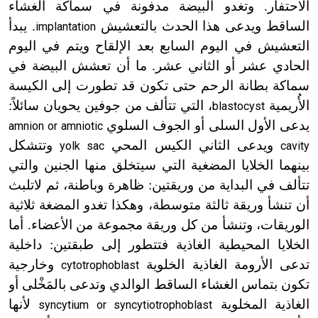
الاحتفار. وتغدو البيضة مدفونة في سماكة الغشاء
الساقط ويدعى هذا الحدث بالتعشيش
. يبدأ
implantation
التعشيش في اليوم السابع بعد الإلقاح ويتم في اليوم
الحادي عشر أو الثاني عشر. ما أن تعشش البيضة في
سماكة بطانة الرحم حتى تكون قد تطورت إلى الكيسة
الأُريمية
، التي تتألف من جوفين يحويان سائلاً:
blastocyst
يدعى الأول السلى أو الجوف السلوي
amnion or amniotic
ويدعى الثاني الكيس المحي
وتتشكل
yolk sac
cavity
بينهما الخلايا المضغية التي سيتخلق منها الجنين والتي
تتألف في البداية من وريقتين: ظاهرة وباطنة، ثم لا
تلبث
أن تنشأ وريقة ثالثة متوسطة، وهكذا تغدو المضغة ثلاثية
الوريقات، وتنشأ من كل وريقة مجموعة من الأعضاء. أما
الخلايا المحيطية الغاذية فتتطور إلى طبقتين: داخلية
تدعى الأرومة الغاذية الخلوية
وخارجية
cytotrophoblast
تكون بتماس الغشاء الساقط الوالدي وتدعى بالمَخْلى أو
الغاذية المخلوية
لأنها
syncytium or syncytiotrophoblast