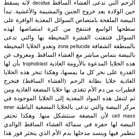
الرحم التي تدعى الغشاء الساقط
لأنه يسقط
decidua
حين الولادة بعد خروج الجنين والمشيمة والأغشية. تبدأ
البيضة الملقحة بامتصاص السوائل المغذية الوافرة على
سطحها الواسع فتنتفخ من كثرة امتصاصها لهذه
السوائل فتتفتت القشرة المحيطة بها والتي تدعى
بالمنطقة الشفافة
وتغدو الخلايا المحيطة
zona pellucida
بالبيضة بتماس مباشر مع الغشاء الساقط. ومعروف عن
هذه الخلايا المدعوة بالأرومة الغاذية
بأن لها
trophoblast
القدرة على نخر كل ما يمسها، وهكذا تنخر هذه الخلايا
الغاذية خلايا بطانة الرحم (الغشاء الساقط) فتخرج
قطيرات من دم الأم تتغذى بها خلايا المضغة الغاذية ومن
ثم لتنقل هذه المواد المغذية إلى الخلايا الموجودة في
مركز البيضة والتي تدعى بالخلايا المضغية الباطنة
inner
لأن المضغة ستتشكل منها. وهكذا تحتفر
cell mass
البيضة لها حفرة في سماكة الغشاء الساقط الوالدي
تنطمر فيها وينسد مدخلها بدم الأم الذي يتخثر فور هذا