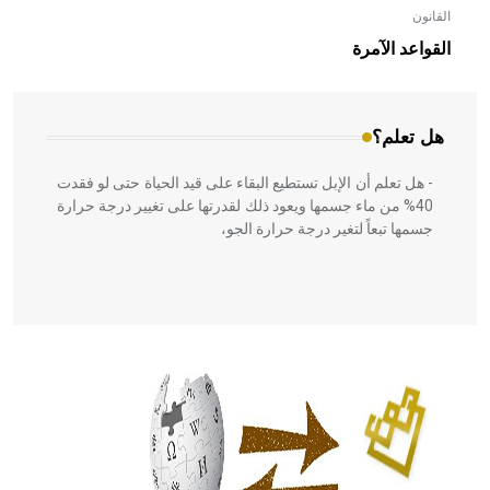
القانون
- هل تعلم أن الأبلق نوع من الفنون الهندسية التي ارتبطت
بالعمارة الإسلامية في بلاد الشام ومصر خاصة، حيث يحرص
القواعد الآمرة
المعمار على بناء مداميكه وخاصة في الواجهات
هل تعلم؟
- هل تعلم أن الإبل تستطيع البقاء على قيد الحياة حتى لو فقدت
40% من ماء جسمها ويعود ذلك لقدرتها على تغيير درجة حرارة
جسمها تبعاً لتغير درجة حرارة الجو،
- هل تعلم أن أبقراط كتب في الطب أربعة مؤلفات هي:
الحكم، الأدلة، تنظيم التغذية، ورسالته في جروح الرأس. ويعود
له الفضل بأنه حرر الطب من الدين والفلسفة.