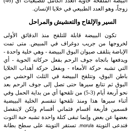
البيضة الملقحة حاوية العدد الكامل للصبغيات أي (46)
زوجاً، وهو العدد الطبيعي في خلايا الإنسان.
السير والإلقاح والتعشيش والمراحل
تكون البييضة قابلة للتلقح منذ الدقائق الأولى
لخروجها من جريب دوغراف في المبيض. متى تمت
الإباضة يتلقف صيوان البوق البييضة - وهي خلية واحدة -
ويدفعها باتجاه جوف الرحم بفعل حركاته الحوية - أي
التي تشبه حركة الأمعاء - وبفعل حركة أهداب الخلايا
باطن البوق، وتتلقح البييضة في الثلث الوحشي من
البوق ثم تتابع سيرها حتى تصل إلى جوف الرحم بعد
نحو أربعة أيام (3-5) من تلقحها أي من بداية الحمل وفي
أثناء سيرها هذا ومنذ تلقحها تنقسم الخلية البييضية
قسمين فأربعة أقسام فثماني أقسام ولكن لا
ينفصل
بعضها عن بعض وإنما تبقى كتلة واحدة تشبه حبة التوت
فتدعى التويتة
. تستقر التويتة على سطح بطانة
morula