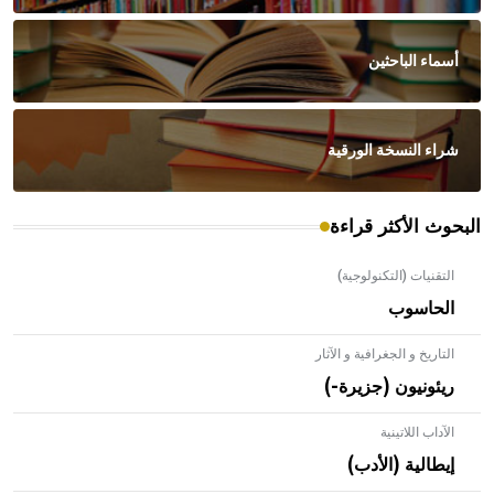
أسماء الباحثين
شراء النسخة الورقية
البحوث الأكثر قراءة
التقنيات (التكنولوجية)
الحاسوب
التاريخ و الجغرافية و الآثار
ريئونيون (جزيرة-)
الآداب اللاتينية
إيطالية (الأدب)