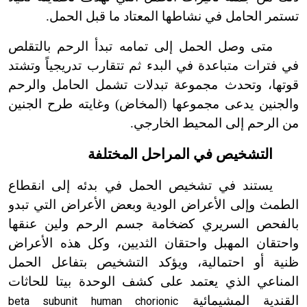
تستمر الحامل في نشاطها المعتاد ما قبل الحمل.
متى وصل الحمل إلى تمامه تبدأ الرحم بالتقلص
في فترات متباعدة في البدء ثم تتقارب تدريجياً وتشتد
قوتها، وتحدث مجموعة تبدلات تشمل الحامل والرحم
والجنين يدعى مجموعها (المخاض) وغايته طرح الجنين
من الرحم إلى المحيط الخارجي.
التشخيص في المراحل المختلفة
يستند في تشخيص الحمل في بدئه إلى انقطاع
الطمث وإلى الأعراض الودية وبعض الأعراض التي تبدو
بالفحص السريري كضخامة جسم الرحم ولين عنقها
واحتقان المهبل واحتقان الثديين، وكل هذه الأعراض
ظنية أو احتمالية، ويؤكد التشخيص بتفاعل الحمل
المناعي الذي يعتمد على كشف الوحدة بيتا للحاثات
القندية المشيمائية
beta subunit human chorionic