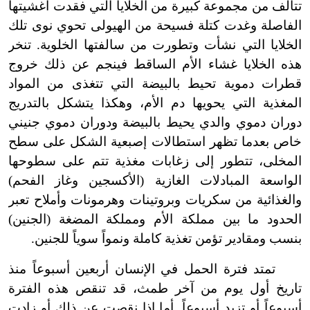
تتألف من مجموعة كبيرة من الخلايا التي فقدت أغشيتها
الفاصلة وغدت كتلة فسيحة من الهيولى تحوي نوى تلك
الخلايا التي نشأت وتطورت من سالفتها الخلوية. تنخر
هذه الخلايا غشاء الأم الساقط فينجم عن ذلك خروج
قطرات دموية تحيط بالبيضة التي تتغذى من المواد
المغذية التي يحويها دم الأم، وهكذا يتشكل بالتدريج
دوران دموي والدي يحيط بالبيضة ودوران دموي جنيني
خاص بعدما تظهر استطالات إصبعية الشكل على سطح
المخلى، تتطور إلى زغابات مغذية تتم على سطوحها
الواسعة المبادلات الغازية (الأكسجين وغاز الفحم)
والغذائية من سكريات وبروتينات وهرمونات وأملاح تعبر
الحدود ما بين مملكة الأم ومملكة المضغة (الجنين)
بنسب ومقادير تؤمن تغذية كاملة ونمواً سوياً للجنين.
تمتد فترة الحمل في الإنسان أربعين أسبوعاً منذ
تاريخ أول يوم من آخر طمث، قد تنقص هذه الفترة
أسبوعاً أو تزيد أسبوعاً. أما إذا نقصت عن ذلك أو زادت