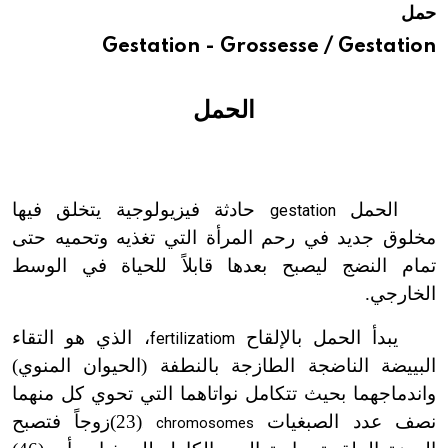
حمل
هيئة الموسوعة العربية تطلق موسوعات جديدة في عام 2026
Gestation - Grossesse / Gestation
الحمل
الحمل
حادثة فيزيولوجية يتخلق فيها
gestation
مخلوق جديد في رحم المرأة التي تغذيه وتحميه حتى
تمام النضج ليصبح بعدها قابلاً للحياة في الوسط
الخارجي.
يبدأ الحمل بالإلقاح
، الذي هو التقاء
fertilizatiom
البييضة الناضجة الطازجة بالنطفة (الحيوان المنوي)
واندماجهما بحيث تتكامل نواتاهما التي تحوي كل منهما
نصف عدد الصبغيات
(23)
زوجاً فتصبح
chromosomes
ت