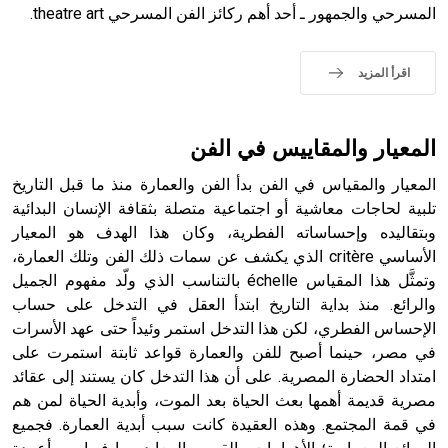
المسرحي والجمهور ـ أحد أهم ركائز الفن المسرحي theatre art.
- هل تعلم أن الأبجدية الكنعانية تتألف من /22/ علامة كتابية
sign تكتب منفصلة غير متصلة، وتعتمد المبدأ الأكوروفوني،
حيث تقتصر القيمة الصوتية للعلامة الك
اقرأ المزيد
المعيار والمقاييس في الفن
المعيار والمقياس في الفن بدأ الفن والعمارة منذ ما قبل التاريخ
تلبية لحاجات معاشية أو اجتماعية متصلة بثقافة الإنسان البدائية
وبتقاليده وإحساساته الفطرية، وكان هذا الهدف هو المعيار
الأساسي critère الذي يكشف عن سمات ذلك الفن وتلك العمارة،
وتمثَّل هذا المقياس échelle بالتناسب الذي ولّد مفهوم الجميل
والرائع. منذ بداية التاريخ ابتدأ العقل في التدخل على حساب
الإحساس الفطري، لكن هذا التدخل استمر وئيداً حتى عهد الأسرات
في مصر، حينما أصبح للفن والعمارة قواعد ثابتة استمرت على
امتداد الحضارة المصرية. على أن هذا التدخل كان يستند إلى عقائد
مصرية قديمة أهمها بعث الحياة بعد الموت، وأبدية الحياة لمن هم
في قمة المجتمع. وهذه العقيدة كانت سبب أبدية العمارة. فجميع