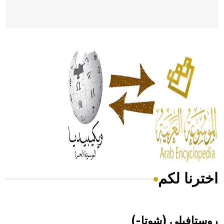
- هل تعلم أن أبقراط كتب في الطب أربعة مؤلفات هي:
الحكم، الأدلة، تنظيم التغذية، ورسالته في جروح الرأس. ويعود
له الفضل بأنه حرر الطب من الدين والفلسفة.
- هل تعلم أن المرجان إفراز حيواني يتكون في البحر ويتركب
من مادة كربونات الكلسيوم، وهو أحمر أو شديد الحمرة وهو
أجود أنواعه، ويمتاز بكبر الحجم ويسمى الش
اخترنا لكم
هل تعلم أن الأبسيد كلمة فرنسية اللفظ تم اعتمادها مصطلحاً
أثرياً يستخدم في العمارة عموماً وفي العمارة الدينية الخاصة
بالكنائس خصوصاً، وفي الإنكليزية أب
روستافيلي (شوتا-)