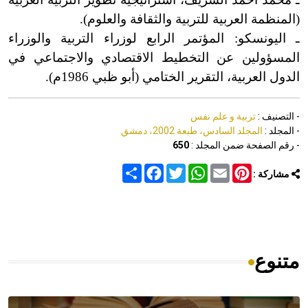
(المنظمة العربية للتربية والثقافة والعلوم
)
.
ـ اليونسكو: المؤتمر الرابع لوزراء التربية والوزراء
المسؤولين عن التخطيط الاقتصادي والاجتماعي في
الدول العربية، التقرير الختامي (أبو ظبي 1986م
)
.
- التصنيف :
تربية و علم نفس
- المجلد :
المجلد السادس، طبعة 2002، دمشق
- رقم الصفحة ضمن المجلد :
650
Share
Facebook
Twitter
WhatsApp
Email
Pinterest
مشاركة :
متنوع