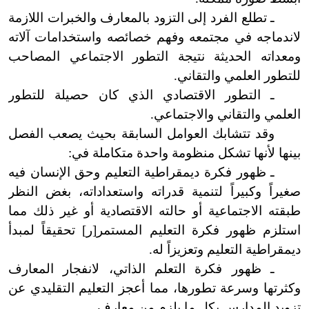
ـ تطلع الفرد إلى التزود بالمعارف والخبرات اللازمة
لاندماجه في مجتمعه وفهم خصائصه واستخدامات آلاته
ومعداته الحديثة نتيجة التطور الاجتماعي المصاحب
للتطور العلمي والتقاني.
ـ التطور الاقتصادي الذي كان حصيلة للتطور
العلمي والتقاني والاجتماعي.
وقد تتشابك العوامل السابقة بحيث يصعب الفصل
بينها لأنها تشكل منظومة واحدة متكاملة في:
ـ ظهور فكرة ديمقراطية التعليم وحق الإنسان فيه
صغيراً وكبيراً لتنمية قدراته واستعداداته، بغض النظر
طبقته الاجتماعية أو حالته الاقتصادية أو غير ذلك مما
استلزم ظهور فكرة التعليم المستمر
[
ر
]
تحقيقاً لمبدأ
ديمقراطية التعليم وتعزيزاً له.
ـ ظهور فكرة التعلم الذاتي، لانفجار المعارف
وكثرتها وسرعة تطورها، مما أعجز التعليم التقليدي عن
تزويد المدارس بكل ما يلزم من معارف.