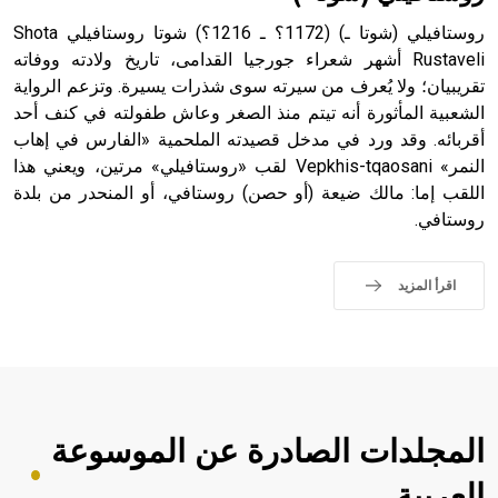
روستافيلي (شوتا ـ) (1172؟ ـ 1216؟) شوتا روستافيلي Shota
Rustaveli أشهر شعراء جورجيا القدامى، تاريخ ولادته ووفاته
تقريبيان؛ ولا يُعرف من سيرته سوى شذرات يسيرة. وتزعم الرواية
- هل تعلم أن أبجر Abgar اسم معروف جيداً يعود إلى عدد من
الملوك الذين حكموا مدينة إديسا (الرها) من أبجر الأول وحتى
الشعبية المأثورة أنه تيتم منذ الصغر وعاش طفولته في كنف أحد
التاسع، وهم ينتسبون إلى أسرة أوسروين
أقربائه. وقد ورد في مدخل قصيدته الملحمية «الفارس في إهاب
النمر» Vepkhis-tqaosani لقب «روستافيلي» مرتين، ويعني هذا
اللقب إما: مالك ضيعة (أو حصن) روستافي، أو المنحدر من بلدة
روستافي.
- هل تعلم أن الأبجدية الكنعانية تتألف من /22/ علامة كتابية
sign تكتب منفصلة غير متصلة، وتعتمد المبدأ الأكوروفوني،
اقرأ المزيد
حيث تقتصر القيمة الصوتية للعلامة الك
المجلدات الصادرة عن الموسوعة
العربية