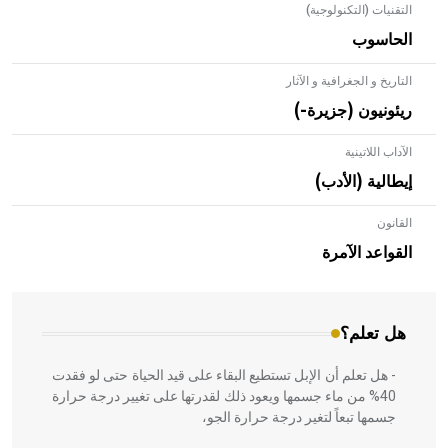
التقنيات (التكنولوجية)
الحاسوب
التاريخ و الجغرافية و الآثار
ريئونيون (جزيرة-)
الآداب اللاتينية
إيطالية (الأدب)
القانون
- هل تعلم أن الأبلق نوع من الفنون الهندسية التي ارتبطت
بالعمارة الإسلامية في بلاد الشام ومصر خاصة، حيث يحرص
القواعد الآمرة
المعمار على بناء مداميكه وخاصة في الواجهات
هل تعلم؟
- هل تعلم أن الإبل تستطيع البقاء على قيد الحياة حتى لو فقدت
40% من ماء جسمها ويعود ذلك لقدرتها على تغيير درجة حرارة
جسمها تبعاً لتغير درجة حرارة الجو،