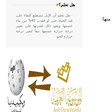
هل تعلم؟
- هل تعلم أن الإبل تستطيع البقاء على
نها:
قيد الحياة حتى لو فقدت 40% من ماء
جسمها ويعود ذلك لقدرتها على تغيير
درجة حرارة جسمها تبعاً لتغير درجة
حرارة الجو،
- هل تعلم أن أبقراط كتب في الطب
أربعة مؤلفات هي: الحكم، الأدلة، تنظيم
التغذية، ورسالته في جروح الرأس.
ويعود له الفضل بأنه حرر الطب من
الدين والفلسفة.
- هل تعلم أن المرجان إفراز حيواني
يتكون في البحر ويتركب من مادة
كربونات الكلسيوم، وهو أحمر أو شديد
الحمرة وهو أجود أنواعه، ويمتاز بكبر
الحجم ويسمى الش