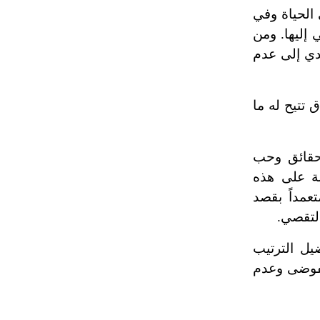
 الحياة وفي
 إليها. ومن
ؤدي إلى عدم
 تتيح له ما
حقائق وحب
لة على هذه
عمداً بقصد
التقصي.
يل الترتيب
لفوضى وعدم