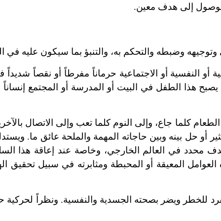
 الوصول إلى هدف معين.
ي وتوجيهه وضبطه والتحكم به، والتنبؤ بما سيكون عليه في ا
و النفسية أو الاجتماعية حرماناً مفرطاً أو نقصاً شديداً في
ن يصبح هذا الطفل في البيت أو المدرسة أو المجتمع إنساناً 
عام كلما جاع، وإلى النوم كلما تعب وإلى الاتصال بالآخر
ثير أو حل بينه وبين حاجاته المهمة والملحة عائق ما. ويست
دف محدد في العالم الخارجي، وخاصة عند إعاقة هذا الس
ه العوامل المعيقة أو المحبطة ومثابرته في سبيل تحقيق ا
د للخطر ويضر بصحته الجسدية والنفسية. ونظراً لحركية حي