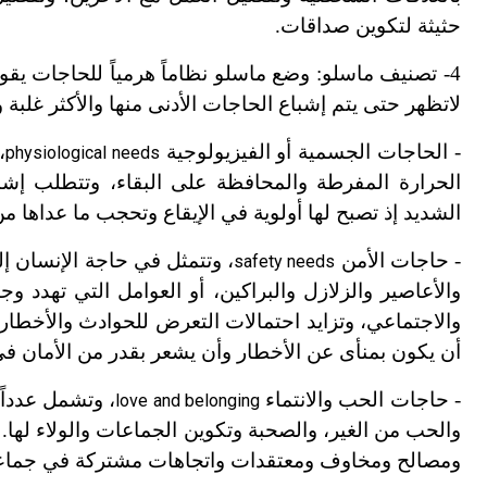
حثيثة لتكوين صداقات.
4
-
تصنيف ماسلو: وضع ماسلو نظاماً هرمياً للحاجات يقو
لا
تظهر حتى يتم إشباع الحاجات الأدنى منها والأكثر غلب
-
الحاجات الجسمية أو الفيزيولوجية
،
physiological needs
الحرارة المفرطة والمحافظة على البقاء، وتتطلب إشباع
الشديد إذ تصبح لها أولوية في الإيقاع وتحجب ما عداها م
-
حاجات الأمن
، وتتمثل في حاجة الإنسان إ
safety needs
والأعاصير والزلازل والبراكين، أو العوامل التي تهدد و
والاجتماعي، وتزايد احتمالات التعرض للحوادث والأخطار
أن يكون بمنأى عن الأخطار وأن يشعر بقدر من الأمان في 
-
حاجات الحب والانتماء
، وتشمل عدداً 
love and belonging
والحب من الغير، والصحبة وتكوين الجماعات والولاء لها. و
ومصالح ومخاوف ومعتقدات واتجاهات مشتركة في جماعة و