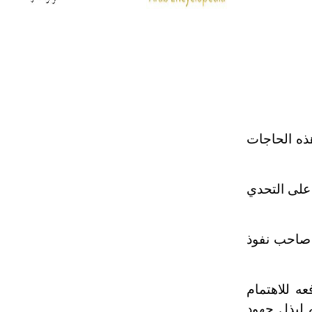
هل تعلم أن الأبسيد كلمة فرنسية اللفظ
تم اعتمادها مصطلحاً أثرياً يستخدم في
العمارة عموماً وفي العمارة الدينية
الخاصة بالكنائس خصوصاً، وفي
الإنكليزية أب
ذه الحاجات
- هل تعلم أن أبجر Abgar اسم معروف
جيداً يعود إلى عدد من الملوك الذين
حكموا مدينة إديسا (الرها) من أبجر الأول
 على التحدي
وحتى التاسع، وهم ينتسبون إلى أسرة
أوسروين
 صاحب نفوذ
- هل تعلم أن الأبجدية الكنعانية تتألف من
/22/ علامة كتابية sign تكتب منفصلة
غير متصلة، وتعتمد المبدأ الأكوروفوني،
عه للاهتمام
حيث تقتصر القيمة الصوتية للعلامة الك
 لبذل جهود