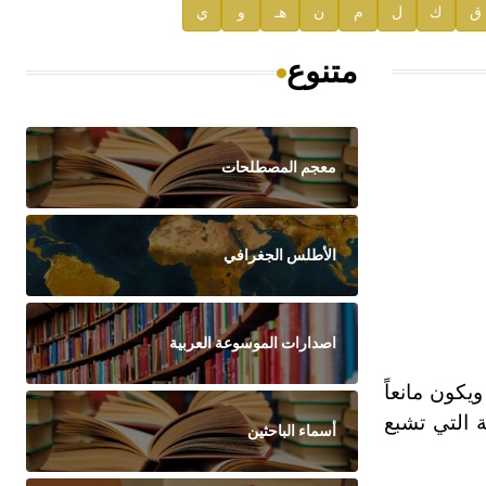
ق
ك
ل
م
ن
هـ
و
ي
متنوع
معجم المصطلحات
الأطلس الجغرافي
اصدارات الموسوعة العربية
يكون مانعاً
ة التي تشبع
أسماء الباحثين