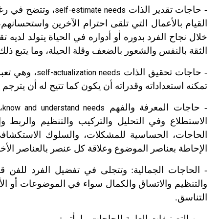
-
حاجات تقدير الذات
، وتتضح في رغب
self-estimate needs
القيام بالأعمال التي تلقى احترام الآخرين واستحسانهم،
خلال نجاح الفرد بدوره أو أدواره في الحياة يتولد لديه ت
الثقة بالنفس والشعور بالضعف وقلة الحيلة، وما يتبع ذل
-
حاجات تحقيق الذات
، وهي تعبر
self-actualization needs
تمكنه استعداداته وقدراته أن يكون كما تتيح له أن يترجم
-
حاجات المعرفة والفهم
،
know and understand needs
الاستطلاع وفي التحليل والتركيب والتنظيم والربط وإ
الحاجات، الحساسية للمشكلات، والسلوك الاستكشافي 
الإحاطة بعناصر الموضوع وعلاقة كل عنصر بالعناصر الأخ
-
الحاجات الجمالية: وتتجلى في تفضيل الفرد للفن قي
والتنظيم والاتساق والكمال سواء في الموضوعات أو الأ
التناسق.
ومن التصنيفات العامة للحاجات ما
يأتي: