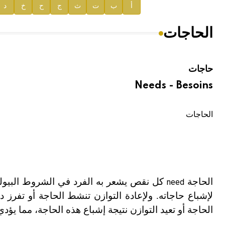
إعلان..
أ
ب
ت
ث
ج
ح
خ
د
دار الفكر الموزع الحصري لمنشورات هيئة الموسوعة العرب
الحاجات
هيئة الموسوعة العربية تطلق موسوعات جديدة في عام 2026
حاجات
Needs - Besoins
الحاجات
الحاجة
كل نقص يشعر به الفرد في الشروط البيولوجية 
need
لإشباع حاجاته. ولإعادة التوازن تنشط الحاجة أو تفرز د
الحاجة أو تعيد التوازن نتيجة إشباع هذه الحاجة، مما يؤدي