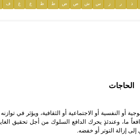
ذ
ر
ز
س
ش
ص
ض
ط
ظ
ع
غ
ف
ية
الحاجات
أو النفسية أو الاجتماعية أو الثقافية، ويؤثر في توازنه و
افعاً ما، وعندئذٍ يحرك الدافع السلوك من أجل تحقيق الغاي
 إلى إزالة التوتر أو خفضه.