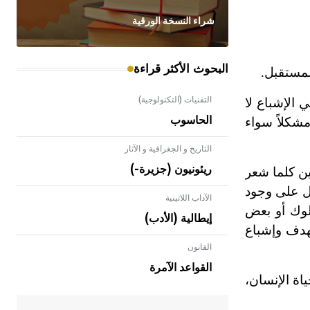
شراء النسخة الورقية
البحوث الأكثر قراءة
لمستقبل.
التقنيات (التكنولوجية)
 الإشباع لا
الحاسوب
مشكلاً سواء
التاريخ و الجغرافية و الآثار
ريئونيون (جزيرة-)
ين كلما شعر
دل على وجود
الآداب اللاتينية
لوك أو بعض
إيطالية (الأدب)
لهدف وإشباع
القانون
- هل تعلم أن الأبلق نوع من الفنون
الهندسية التي ارتبطت بالعمارة الإسلامية
القواعد الآمرة
في بلاد الشام ومصر خاصة، حيث يحرص
اة الإنسان،
المعمار على بناء مداميكه وخاصة في
الواجهات