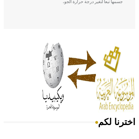
جسمها تبعاً لتغير درجة حرارة الجو،
- هل تعلم أن أبقراط كتب في الطب أربعة مؤلفات هي:
الحكم، الأدلة، تنظيم التغذية، ورسالته في جروح الرأس. ويعود
له الفضل بأنه حرر الطب من الدين والفلسفة.
- هل تعلم أن المرجان إفراز حيواني يتكون في البحر ويتركب
من مادة كربونات الكلسيوم، وهو أحمر أو شديد الحمرة وهو
أجود أنواعه، ويمتاز بكبر الحجم ويسمى الش
اخترنا لكم
هل تعلم أن الأبسيد كلمة فرنسية اللفظ تم اعتمادها مصطلحاً
أثرياً يستخدم في العمارة عموماً وفي العمارة الدينية الخاصة