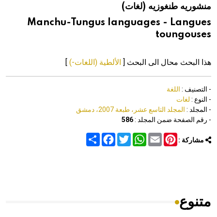
منشوريه طنغوزيه (لغات)
هيئة الموسوعة العربية تطلق موسوعات جديدة في عام 2026
Manchu-Tungus languages - Langues
toungouses
هذا البحث محال الى البحث [
الألطية (اللغات-)
]
- التصنيف :
اللغة
- النوع :
لغات
- المجلد :
المجلد التاسع عشر، طبعة 2007، دمشق
- رقم الصفحة ضمن المجلد :
586
Share
Facebook
Twitter
WhatsApp
Email
Pinterest
مشاركة :
متنوع