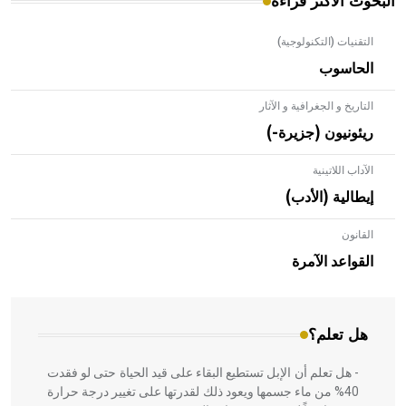
البحوث الأكثر قراءة
التقنيات (التكنولوجية)
الحاسوب
التاريخ و الجغرافية و الآثار
ريئونيون (جزيرة-)
الآداب اللاتينية
إيطالية (الأدب)
القانون
- هل تعلم أن الأبلق نوع من الفنون الهندسية التي ارتبطت
بالعمارة الإسلامية في بلاد الشام ومصر خاصة، حيث يحرص
القواعد الآمرة
المعمار على بناء مداميكه وخاصة في الواجهات
هل تعلم؟
- هل تعلم أن الإبل تستطيع البقاء على قيد الحياة حتى لو فقدت
40% من ماء جسمها ويعود ذلك لقدرتها على تغيير درجة حرارة