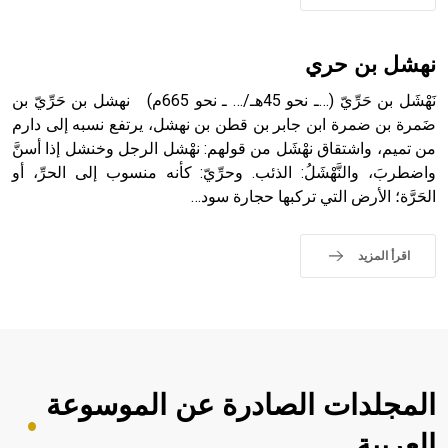
نهشل بن حري
نَهْشَل بن حَرِّيّ (…ـ نحو 45هـ/… ـ نحو 665م) نهشل بن حَرِّيّ بن
ضَمرة بن ضمرة ابن جابر بن قطن بن نهشل، يرتفع نسبه إلى دارم
من تميم، واشتقاق نهْشَل من قولهم: نهْشل الرجل وخنشل إذا أسنَّ
واضطربَ، والنَّهْشَلُ: الذئب. وحرِّيّ: كأنه منسوب إلى الحرِّ، أو
الحَرَّة؛ الأرض التي تركبها حجارة سود…
اقرأ المزيد
المجلدات الصادرة عن الموسوعة
العربية