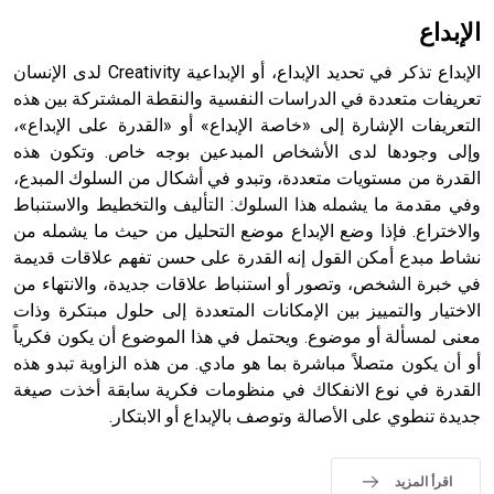
بالكنائس خصوصاً، وفي الإنكليزية أب
الإبداع
الإبداع تذكر في تحديد الإبداع، أو الإبداعية Creativity لدى الإنسان
تعريفات متعددة في الدراسات النفسية والنقطة المشتركة بين هذه
التعريفات الإشارة إلى «خاصة الإبداع» أو «القدرة على الإبداع»،
- هل تعلم أن أبجر Abgar اسم معروف جيداً يعود إلى عدد من
الملوك الذين حكموا مدينة إديسا (الرها) من أبجر الأول وحتى
وإلى وجودها لدى الأشخاص المبدعين بوجه خاص. وتكون هذه
التاسع، وهم ينتسبون إلى أسرة أوسروين
القدرة من مستويات متعددة، وتبدو في أشكال من السلوك المبدع،
وفي مقدمة ما يشمله هذا السلوك: التأليف والتخطيط والاستنباط
والاختراع. فإذا وضع الإبداع موضع التحليل من حيث ما يشمله من
نشاط مبدع أمكن القول إنه القدرة على حسن تفهم علاقات قديمة
في خبرة الشخص، وتصور أو استنباط علاقات جديدة، والانتهاء من
- هل تعلم أن الأبجدية الكنعانية تتألف من /22/ علامة كتابية
الاختيار والتمييز بين الإمكانات المتعددة إلى حلول مبتكرة وذات
sign تكتب منفصلة غير متصلة، وتعتمد المبدأ الأكوروفوني،
معنى لمسألة أو موضوع. ويحتمل في هذا الموضوع أن يكون فكرياً
حيث تقتصر القيمة الصوتية للعلامة الك
أو أن يكون متصلاً مباشرة بما هو مادي. من هذه الزاوية تبدو هذه
القدرة في نوع الانفكاك في منظومات فكرية سابقة أخذت صيغة
جديدة تنطوي على الأصالة وتوصف بالإبداع أو الابتكار.
اقرأ المزيد