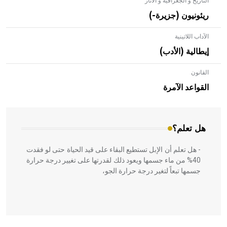
التاريخ و الجغرافية و الآثار
ريئونيون (جزيرة-)
الآداب اللاتينية
إيطالية (الأدب)
القانون
- هل تعلم أن الأبلق نوع من الفنون الهندسية التي ارتبطت
بالعمارة الإسلامية في بلاد الشام ومصر خاصة، حيث يحرص
القواعد الآمرة
المعمار على بناء مداميكه وخاصة في الواجهات
هل تعلم؟
- هل تعلم أن الإبل تستطيع البقاء على قيد الحياة حتى لو فقدت
40% من ماء جسمها ويعود ذلك لقدرتها على تغيير درجة حرارة
جسمها تبعاً لتغير درجة حرارة الجو،
- هل تعلم أن أبقراط كتب في الطب أربعة مؤلفات هي: