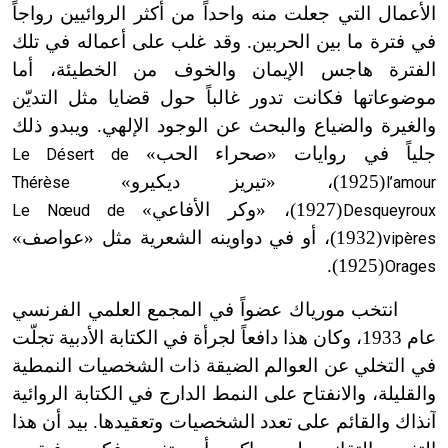
الأعمال التي جعلت منه واحداً من أكثر الروائيين رواجاً
في فترة ما بين الحربين. وقد غلب على أعماله في تلك
الفترة هاجس الإيمان والخوف من الخطيئة، أما
موضوعاتها فكانت تدور غالباً حول قضايا مثل التديّن
والغيرة والضياع والبحث عن الوجود الإلهي. ويبدو ذلك
جلياً في روايات «صحراء الحب»
Le Désert de
(1925)، «تيريز ديكيرو»
Thérèse
l’amour
ت
(1927)، «وكر الأفاعي»
Le Nœud de
Desqueyroux
ت
(1932)، أو في دواوينه الشعرية مثل «عواصف»
vipères
ت
(1925).
Orages
ت
انتخب مورياك عضواً في المجمع العلمي الفرنسي
عام 1933، وكان هذا دافعاً لجرأة في الكتابة الأدبية تجلّت
في التخلي عن العوالم الضيقة ذات الشخصيات النمطية
والقليلة، والانفتاح على النمط الدارج في الكتابة الروائية
آنذاك والقائم على تعدد الشخصيات وتعقيدها. بيد أن هذا