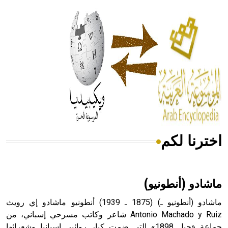
الحكم، الأدلة، تنظيم التغذية، ورسالته في جروح الرأس. ويعود
له الفضل بأنه حرر الطب من الدين والفلسفة.
- هل تعلم أن المرجان إفراز حيواني يتكون في البحر ويتركب
من مادة كربونات الكلسيوم، وهو أحمر أو شديد الحمرة وهو
أجود أنواعه، ويمتاز بكبر الحجم ويسمى الش
اخترنا لكم
هل تعلم أن الأبسيد كلمة فرنسية اللفظ تم اعتمادها مصطلحاً
أثرياً يستخدم في العمارة عموماً وفي العمارة الدينية الخاصة
بالكنائس خصوصاً، وفي الإنكليزية أب
ماشادو (أنطونيو)
ماشادو (أنطونيو ـ) (1875 ـ 1939) أنطونيو ماشادو إي رويث
Antonio Machado y Ruiz شاعر وكاتب مسرحي إسباني، من
جماعة «جيل 1898» التي ضمت كبار روائيي إسبانيا وشعرائها
- هل تعلم أن أبجر Abgar اسم معروف جيداً يعود إلى عدد من