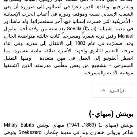
الملوك الذين حكموا مدينة إديسا (الرها) من أبجر الأول وحتى
ومسرحييها ونقادها الذين دعوا في أعمالهم إلى ضرورة أن يعي
التاسع، وهم ينتسبون إلى أسرة أوسروين
الشعب الإسباني نفسه وموقعه ودوره في أعقاب الحرب الإسبانية
- الأمريكية التي خسرت إسبانيا فيها آخر مستعمراتها. ولد ماشادور
في مدينة إشبيلية (سِبييَّا) Sevilla بعد سنة من ولادة أخيه مانويل
Manuel رفيق دربه شعرياً ومسرحياً. كانت عائلته متواضعة الحال،
وقد اضطرّت في عام 1883 إلى الانتقال إلى مدريد. وفي أثناء
- هل تعلم أن الأبجدية الكنعانية تتألف من /22/ علامة كتابية
مرحلة التعليم الثانوي واجهت الأسرة ضائقة مادية عسيرة، مما
sign تكتب منفصلة غير متصلة، وتعتمد المبدأ الأكوروفوني،
اضطر أنطونيو إلى العمل في مهن متعددة - ومنها التمثيل
حيث تقتصر القيمة الصوتية للعلامة الك
المسرحي - بتشجيع من بعض معلّمي مدرسته الذين اكتشفوا
موهبته الأدبية والمسرحية.
اقرأ المزيد
بوبتش (ميهاي-)
بوبِتش (ميهاي ـ) (1883ـ 1941) ميهاي بوبِتش Mihàly Babits
شاعر وروائي هنغاري ولد في مدينة جِكجارد Szekszard وتوفي