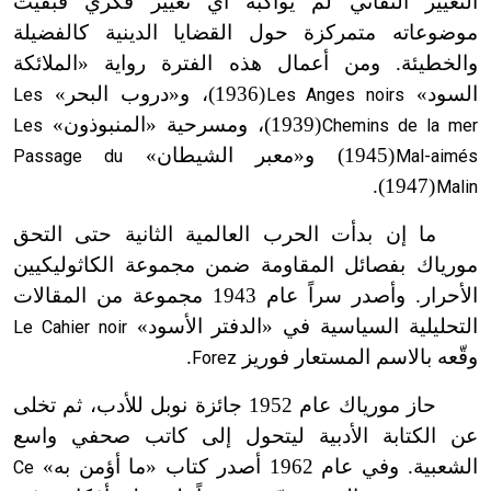
التغيير التقاني لم يواكبه أي تغيير فكري فبقيت
موضوعاته متمركزة حول القضايا الدينية كالفضيلة
والخطيئة. ومن أعمال هذه الفترة رواية «الملائكة
السود»
(1936)، و«دروب البحر»
Les
Les Anges noirs
ت
(1939)، ومسرحية «المنبوذون»
Les
Chemins de la mer
ت
(1945) و«معبر الشيطان»
Passage du
Mal-aimés
ت
(1947).
Malin
ت
ما إن بدأت الحرب العالمية الثانية حتى التحق
مورياك بفصائل المقاومة ضمن مجموعة الكاثوليكيين
الأحرار. وأصدر سراً عام 1943 مجموعة من المقالات
التحليلية السياسية في «الدفتر الأسود»
Le Cahier noir
وقّعه بالاسم المستعار فوريز
.
Forez
حاز مورياك عام 1952 جائزة نوبل للأدب، ثم تخلى
عن الكتابة الأدبية ليتحول إلى كاتب صحفي واسع
الشعبية. وفي عام 1962 أصدر كتاب «ما أؤمن به»
Ce