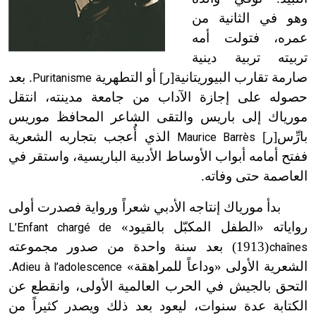
وهو في الثانية من
عمره، فتولت أمه
تربيته تربية دينية
صارمة تقارب البيوريتانية[ر] أو التطهرية
. بعد
Puritanisme
حصوله على إجازة الآداب من جامعة مدينته، انتقل
مورياك إلى باريس والتقى الشاعر المحافظ موريس
بارِّس[ر]
الذي أُعجب بتجاربه الشعرية
Maurice Barrès
ففتح أمامه أبواب الأوساط الأدبية الباريسية، واستقر في
العاصمة حتى وفاته.
بدأ مورياك إنتاجه الأدبي شعراً ورواية فصدرت أولى
رواياته «الطفل المكبّل بالقيود»
L’Enfant chargé de
(1913) بعد سنة واحدة من صدور مجموعته
chaînes
ت
الشعرية الأولى «وداعاً للمراهقة»
.
Adieu à l’adolescence
التحق بالجيش في الحرب العالمية الأولى، وانقطع عن
الكتابة عدة سنوات، ليعود بعد ذلك ويصدر كثيراً من