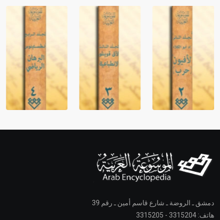
دمشق ـ الروضة ـ شارع قاسم أمين ـ رقم 39
هاتف: 3315204 - 3315205