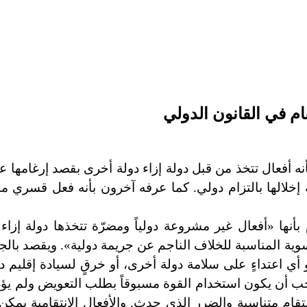
قام في القانون الدولي
نه أفعال تتخذ من قبل دولة إزاء دولة أخرى بقصد إرغامها ع
إخلالها بالتزام دولي. كما عرفه آخرون بأنه فعل قسري من
 بأنها «أفعال غير مشروعة دولياً ومضرّة تتخذها دولة إزاء
تسوية المناسبة للخلاف الناجم عن جريمة دولية». ويقصد بالجر
 أي اعتداءٍ على سلامة دولة أخرى، أو خرقٍ لسيادة إقليم د
واجب أن يكون استخدام القوة مسبوقاً بطلب التعويض ولم يؤ
قام متناسبة والضرر الذي حدث. والأفعال الانتقامية يمكن