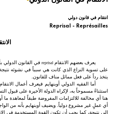
هيئة الموسوعة العربية تطلق موسوعات جديدة في عام 2026
انتقام في قانون دولي
Reprisal - Représailles
الانت
يعرف بعضهم الانتقام
في القانون الدولي بأ
reprisal
على تسوية النزاع الذي كانت هي سبباً في نشوئه نتيجة 
يتخذ رداً على فعل مماثل مناف للقانون.
أما الفقيه الدولي أوبنهايم فيعرف أعمال الانتقام
استثناءً مسموحاً به، لإكراه الدولة الأخيرة على قبول ال
هنا أي مخالفة للالتزامات المفروضة طبقاً لمعاهدة ما أو
أي عملٍ غير مشروع دولياً. ويضيف أوبنهايم بأنه من ال
إلى نتيجة، كما يجب أن تكون القوة المستخدمة في الانت