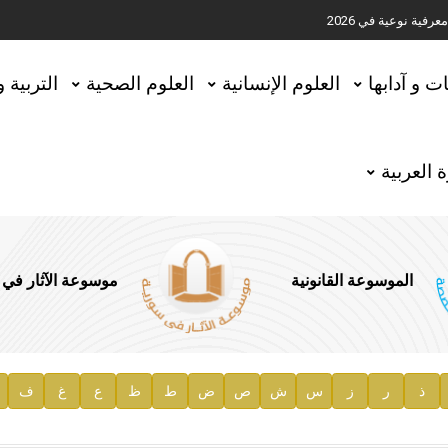
ية نوعية في 2026
تحقيق المخطوطات في العاصمة القطرية الدوحة
ات و آدابها
العلوم الإنسانية
العلوم الصحية
التربية 
 العربية
الموسوعة القانونية
موسوعة الآثار في
ذ
ر
ز
س
ش
ص
ض
ط
ظ
ع
غ
ف
ية