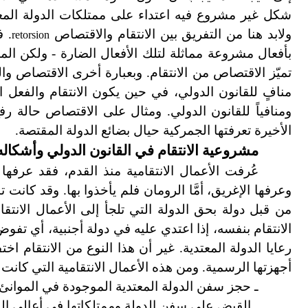
شكل غير مشروع فيه اعتداء على ممتلكات الدولة المعتد
ولابد هنا من التفريق بين الانتقام والاقتصاص
. ف
retorsion
بأفعال مشروعة مماثلة لتلك الأفعال الضارة - ولكن ال
تميّز الاقتصاص من الانتقام. وبعبارة أخرى الاقتصاص و
منافٍ للقانون الدولي، في حين يكون الانتقام والفعل ال
ومنافياً للقانون الدولي. ومثال على الاقتصاص حالة رف
الأخيرة تعرفتها الجمركية حيال بضائع الدولة المقتصة.
مشروعية الانتقام في القانون الدولي وأشكاله 
عُرفت الأعمال الانتقامية منذ القدم، فقد عرفها
وعرفها الإغريق، أمَّا الرومان فلم يأخذوا بها. وقد كا
من قبل دولة بحق الدولة التي تلجأ إلى الأعمال الانتق
الانتقام بنفسه، إذا اعتدي عليه في دولة أجنبية، أي تفوض
رعايا الدولة المعتدية. غير أن هذا النوع من الانتقام ا
أجهزتها الرسمية. ومن هذه الأعمال الانتقامية التي كانت
ـ حجز سفن الدولة المعتدية الموجودة في الموانئ وا
ـ القبض على سفن الدولة وممتلكاتها في أعالي الب