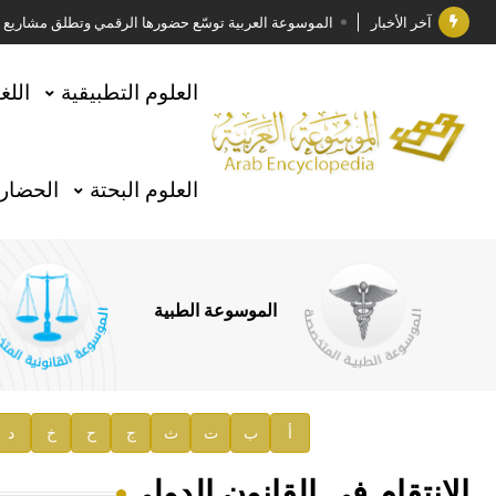
آخر الأخبار
الموسوعة العربية توسّع حضورها الرقمي وتطلق مشاريع معرف
فوز الأستاذ الدكتور وليد محمد السراقبي بجائزة كتارا ل
العلوم التطبيقية
اللغ
جائزة مجمع الملك سلمان العالمي للغة العربية 2025
الأستاذ إياد خالد الطباع مدير عام لهيئة الموسوعة العربية
العلوم البحتة
الحضارة
السيد محمد ياسين صالح وزيرا للثقافة
صدور المجلد الثامن من موسوعة الآثار في سورية
توصيات مجلس الإدارة
الموسوعة الطبية
صدور المجلد السابع من موسوعة الآثار في سورية
صدور المجلد الثامن عشر من الموسوعة الطبية
إعلان..
أ
ب
ت
ث
ج
ح
خ
د
دار الفكر الموزع الحصري لمنشورات هيئة الموسوعة العرب
الانتقام في القانون الدولي