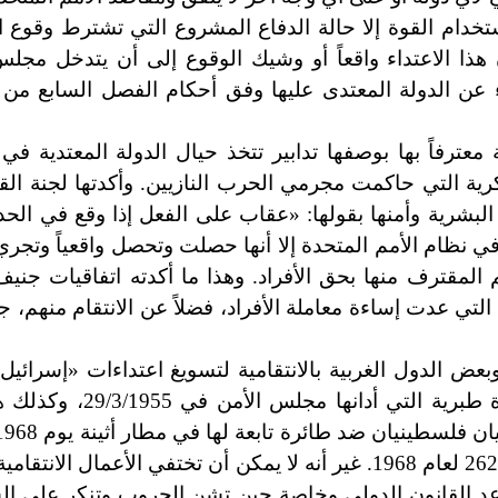
ستخدام القوة إلا حالة الدفاع المشروع التي تشترط وقوع ا
هذا الاعتداء واقعاً أو وشيك الوقوع إلى أن يتدخل مجلس
اء عن الدولة المعتدى عليها وفق أحكام الفصل السابع من 
معترفاً بها بوصفها تدابير تتخذ حيال الدولة المعتدية في
ية التي حاكمت مجرمي الحرب النازيين. وأكدتها لجنة القا
لبشرية وأمنها بقولها: «عقاب على الفعل إذا وقع في الح
في نظام الأمم المتحدة إلا أنها حصلت وتحصل واقعياً وتجري
 المقترف منها بحق الأفراد. وهذا ما أكدته اتفاقيات جنيف 
يف لعام 1977، تلك الاتفاقيات التي عدت إساءة معاملة الأفراد، فضلاً عن الانتقام م
بعض الدول الغربية بالانتقامية لتسويغ اعتداءات «إسرائ
الدول العربية. من ذلك: أعمالها إزاء سورية قرب بحير
أُدينت إسرائيل على هذا الهجوم بقرار مجلس الأمن رقم 262 لعام 1968. غير أنه لا يمكن أن تختفي الأ
اعد القانون الدولي وخاصة حين تشن الحروب وتنكر على ا