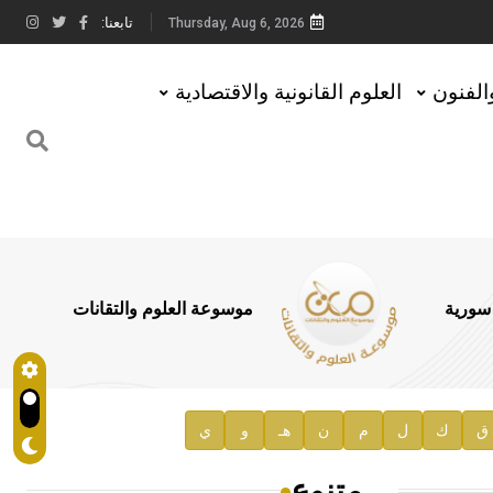
تابعنا:
Thursday, Aug 6, 2026
والفنون
العلوم القانونية والاقتصادية
 سورية
موسوعة العلوم والتقانات
ق
ك
ل
م
ن
هـ
و
ي
متنوع