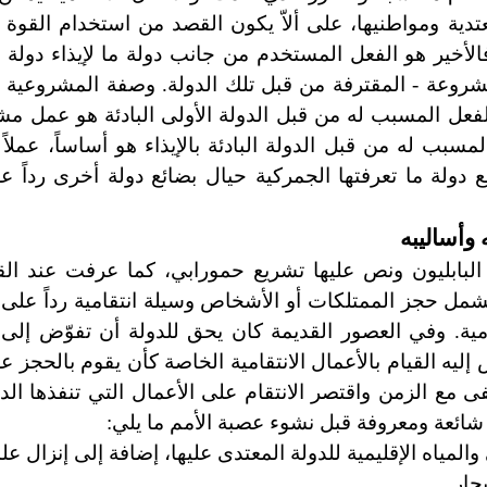
ية ومواطنيها، على ألاّ يكون القصد من استخدام القوة ا
الأخير هو الفعل المستخدم من جانب دولة ما لإيذاء دولة
مشروعة - المقترفة من قبل تلك الدولة. وصفة المشروعية ه
الفعل المسبب له من قبل الدولة الأولى البادئة هو عمل م
مسبب له من قبل الدولة البادئة بالإيذاء هو أساساً، عملا
ع دولة ما تعرفتها الجمركية حيال بضائع دولة أخرى رداً 
وأساليبه
 البابليون ونص عليها تشريع حمورابي، كما عرفت عند القب
نت تشمل حجز الممتلكات أو الأشخاص وسيلة انتقامية رداً عل
امية. وفي العصور القديمة كان يحق للدولة أن تفوّض إلى 
 إليه القيام بالأعمال الانتقامية الخاصة كأن يقوم بالحجز 
ختفى مع الزمن واقتصر الانتقام على الأعمال التي تنفذها ال
 شائعة ومعروفة قبل نشوء عصبة الأمم ما يلي:
لمياه الإقليمية للدولة المعتدى عليها، إضافة إلى إنزال علم
حار.