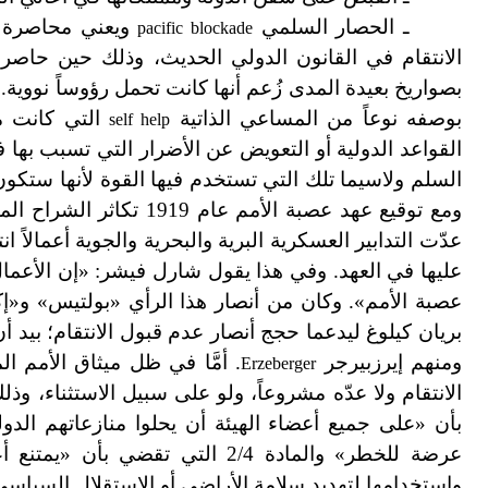
ـ الحصار السلمي
ويعني محاصرة م
pacific blockade
بصواريخ بعيدة المدى زُعم أنها كانت تحمل رؤوساً نووية
بوصفه نوعاً من المساعي الذاتية
التي كانت م
self help
القواعد الدولية أو التعويض عن الأضرار التي تسبب ب
السلم ولاسيما تلك التي تستخدم فيها القوة لأنها ستكون
عدّت التدابير العسكرية البرية والبحرية والجوية أعمالا
عصبة الأمم». وكان من أنصار هذا الرأي «بولتيس» و«إ
بريان كيلوغ ليدعما حجج أنصار عدم قبول الانتقام؛ بيد أ
ومنهم إيرزبيرجر
. أمَّا في ظل ميثاق الأمم ا
Erzeberger
بأن «على جميع أعضاء الهيئة أن يحلوا منازعاتهم الدو
عرضة للخطر» والمادة 2/4 التي تق
واستخدامها لتهديد سلامة الأراضي أو الاستقلال السياسي