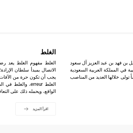
الغلط
بن فهد بن ـ) (1946ـ 1999) الأمير فيصل بن فهد بن عبد العزيز آل سعود
الغلط مفهوم الغلط يعد رضا 
ة في المملكة العربية السعودية
الاتصال بمبدأ سلطان الإرادة
عربي واللجنة الأولمبية الدولية وذلك على مدى 28عاماً تولى خلالها العديد من المناصب
يجب أن تكون حرة من الآفات أو
الغلط erreur، وا
الواقع، ويحمله ذلك على التعاق
اقرأ المزيد