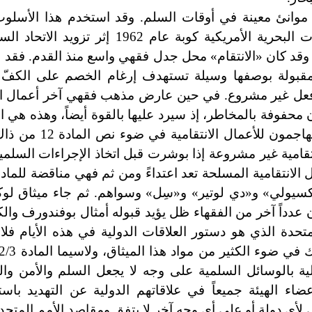
وانئ معينة في أوقات السلم. وقد استخدم هذا الأسلوب
الانتقام في القانون الدولي الحديث، وذلك حين حاصرت البحرية الأمريكية كوبة ع
. وقد كان «الانتقام» محل جدل فقهي واسع منذ القدم. فقد 
قبولة بوصفها وسيلة تستهدف إرغام الخصم على الكفّ 
ها فعل غير مشروع. في حين عارض مذهب فقهي آخر أعمال ال
 محفوفة بالمخاطر، إذ سيرد عليها بالقوة أيضاً، وهذه هي ا
ومع توقيع عهد عصبة الأمم عام 1919 تكاثر الش
ً انتقامية غير مشروعة إذا بوشرت قبل اتخاذ الإجراءات السل
كسيولي» و«دي لوتير» و«سِل» وسواهم. ثم جاء ميثاق لوكا
ن عدداً آخر من الفقهاء ظل يؤيد قبوله أمثال بوفندورف والك
لمتحدة الذي هو دستور العلاقات الدولية في هذه الأيام فل
لية بالوسائل السلمية على وجه لا يجعل السلم والأمن وال
ضي بأن «يمتنع أعضاء الهيئة جميعاً في علاقاتهم الدولية عن التهديد ب
 لأي دولة أو على أي وجه آخر لا يتفق ومقاصد الأمم المتحد