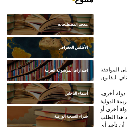
معجم المصطلحات
الأطلس الجغرافي
لى الموافقة
اصدارات الموسوعة العربية
افٍ للقانون
 دولة أخرى،
أسماء الباحثين
يمة الدولية
ولة أخرى أو
شراء النسخة الورقية
د هذا الطلب
 أن تأخذ أي