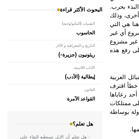
لبدء بحرب.
البحوث الأكثر قراءة
 أخرى، وذلك
نا هي التي
التقنيات (التكنولوجية)
شروع أي غير
الحاسوب
ً غير مشروع
التاريخ و الجغرافية و الآثار
على رفع هذه
ريئونيون (جزيرة-)
الآداب اللاتينية
ائل العربية
إيطالية (الأدب)
ى خطأ اقترف
القانون
- هل تعلم أن الأبلق نوع من الفنون
أحد رعاياها
الهندسية التي ارتبطت بالعمارة الإسلامية
القواعد الآمرة
على ممتلكات
في بلاد الشام ومصر خاصة، حيث يحرص
المعمار على بناء مداميكه وخاصة في
دولة بوساطة
الواجهات
هل تعلم؟
ها.
- هل تعلم أن الإبل تستطيع البقاء على