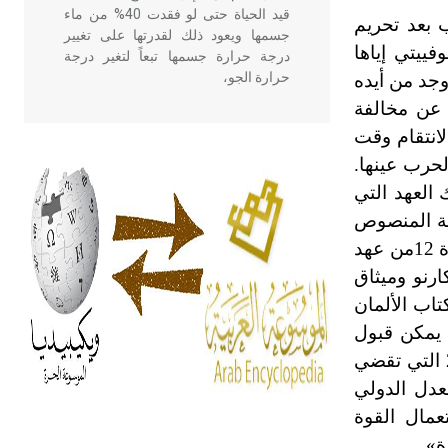
قيد الحياة حتى لو فقدت 40% من ماء
 بعد تحريم
جسمها ويعود ذلك لقدرتها على تغيير
ام 1962 إثر تزويد الاتحاد السوفييتي إياها
درجة حرارة جسمها تبعاً لتغير درجة
حرارة الجو،
وجد من أيده
عن مخالفة
انتقام وقت
- هل تعلم أن أبقراط كتب في الطب
لحرب عينها.
أربعة مؤلفات هي: الحكم، الأدلة، تنظيم
التغذية، ورسالته في جروح الرأس.
راح المهاجمون للأعمال الانتقامية في ضوء نص المادة 12 من ذاك العهد التي
ويعود له الفضل بأنه حرر الطب من
مية المنصوص
الدين والفلسفة.
عليها في العهد. وفي هذا يقول شارل فيشر: «إن الأعمال الانتقامية المسلحة تعد اعتداءً ومن ثم فهي مناقضة للمادة 12من عهد
رنو وميثاق
- هل تعلم أن المرجان إفراز حيواني
تاب الألمان
يتكون في البحر ويتركب من مادة
ا يمكن قبول
كربونات الكلسيوم، وهو أحمر أو شديد
الحمرة وهو أجود أنواعه، ويمتاز بكبر
الانتقام ولا عدّه مشروعاً، ولو على سبيل الاستثناء، وذلك في ضوء الكثير من مواد هذا الميثاق، ولاسيما المادة 2/3 التي تقضي
الحجم ويسمى الش
عدل الدولي
استعمال القوة
ة».
هل تعلم أن الأبسيد كلمة فرنسية اللفظ