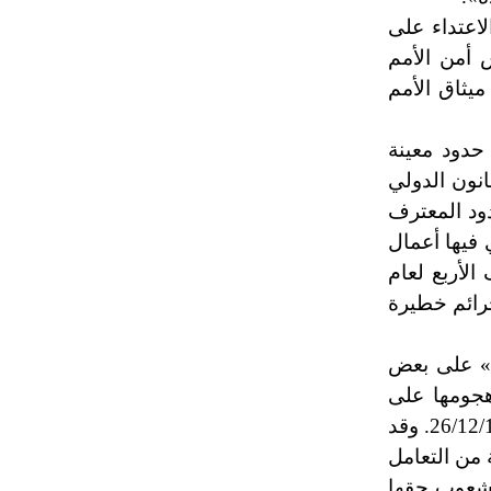
تم اعتمادها مصطلحاً أثرياً يستخدم في
لاعتداء على
العمارة عموماً وفي العمارة الدينية
 أمن الأمم
الخاصة بالكنائس خصوصاً، وفي
ميثاق الأمم
الإنكليزية أب
 حدود معينة
- هل تعلم أن أبجر Abgar اسم معروف
نون الدولي
جيداً يعود إلى عدد من الملوك الذين
حكموا مدينة إديسا (الرها) من أبجر الأول
دود المعترف
وحتى التاسع، وهم ينتسبون إلى أسرة
 فيها أعمال
أوسروين
الأربع لعام
نهم، جرائم خطيرة
- هل تعلم أن الأبجدية الكنعانية تتألف من
/22/ علامة كتابية sign تكتب منفصلة
يل» على بعض
غير متصلة، وتعتمد المبدأ الأكوروفوني،
ة طبرية التي أدانها مجلس الأمن في 29/3/1955، وكذلك هجومها على
حيث تقتصر القيمة الصوتية للعلامة الك
مطار بيروت في 28/12/1968 رداً على هجوم قام به فدائيان فلسطينيان ضد طائرة تابعة لها في مطار أثينة يوم 26/12/1968. وقد
عمال الانتقامية من التعامل
لشعوب حقها