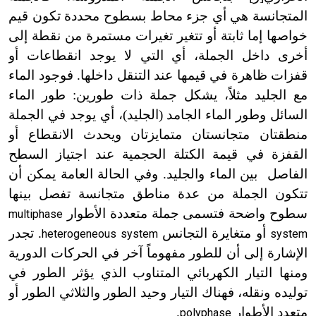
المتجانسة هي أي جزء محاط بسطوح محددة تكون قيم
خواصها إما ثابتة أو تتغير تغيرات مستمرة من نقطة إلى
أخرى داخل الجملة، أي التي لا يوجد انقطاعات أو
قفزات ظاهرة في قيمها عند التنقل داخلها. فوجود الماء
مع الجليد مثلاً، يشكل جملة ذات طورين: طور الماء
السائل وطور الماء الجامد (الجليد)، أي يوجد في الجملة
منطقتان متجانستان متمايزتان ويحدث الانقطاع أو
القفزة في قيمة الكتلة الحجمية عند اجتياز السطح
الفاصل بين الماء والجليد. وفي الحالة العامة يمكن أن
تتكون الجملة من عدة مناطق متجانسة تفصل بينها
سطوح واضحة فتسمى جملة متعددة الأطوار
multiphase
أو متغايرة التجانس
. تجدر
heterogeneous system
system
الإشارة إلى أن للطور مفهوماً آخر في الحركات الدورية
ومنها التيار الكهربائي المتناوب الذي يؤثر الطور في
توليده ونقله، فهناك التيار وحيد الطور والثلاثي الطور أو
متعدد الأطوار
.
polyphase