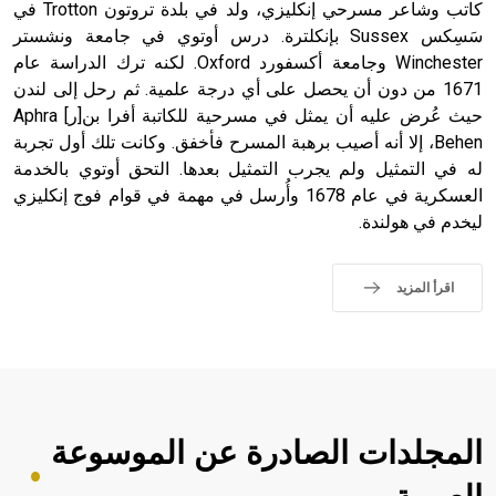
كاتب وشاعر مسرحي إنكليزي، ولد في بلدة تروتون Trotton في
سَسِكس Sussex بإنكلترة. درس أوتوي في جامعة ونشستر
- هل تعلم أن أبجر Abgar اسم معروف جيداً يعود إلى عدد من
الملوك الذين حكموا مدينة إديسا (الرها) من أبجر الأول وحتى
Winchester وجامعة أكسفورد Oxford. لكنه ترك الدراسة عام
التاسع، وهم ينتسبون إلى أسرة أوسروين
1671 من دون أن يحصل على أي درجة علمية. ثم رحل إلى لندن
حيث عُرض عليه أن يمثل في مسرحية للكاتبة أفرا بن[ر] Aphra
Behen، إلا أنه أصيب برهبة المسرح فأخفق. وكانت تلك أول تجربة
له في التمثيل ولم يجرب التمثيل بعدها. التحق أوتوي بالخدمة
العسكرية في عام 1678 وأُرسل في مهمة في قوام فوج إنكليزي
- هل تعلم أن الأبجدية الكنعانية تتألف من /22/ علامة كتابية
ليخدم في هولندة.
sign تكتب منفصلة غير متصلة، وتعتمد المبدأ الأكوروفوني،
حيث تقتصر القيمة الصوتية للعلامة الك
اقرأ المزيد
المجلدات الصادرة عن الموسوعة