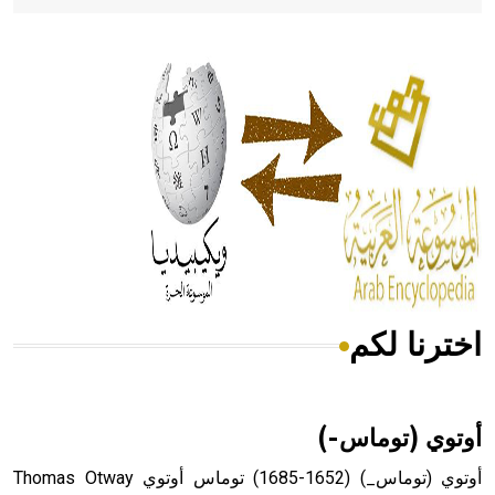
- هل تعلم أن أبقراط كتب في الطب أربعة مؤلفات هي:
الحكم، الأدلة، تنظيم التغذية، ورسالته في جروح الرأس. ويعود
له الفضل بأنه حرر الطب من الدين والفلسفة.
- هل تعلم أن المرجان إفراز حيواني يتكون في البحر ويتركب
من مادة كربونات الكلسيوم، وهو أحمر أو شديد الحمرة وهو
أجود أنواعه، ويمتاز بكبر الحجم ويسمى الش
اخترنا لكم
هل تعلم أن الأبسيد كلمة فرنسية اللفظ تم اعتمادها مصطلحاً
أثرياً يستخدم في العمارة عموماً وفي العمارة الدينية الخاصة
بالكنائس خصوصاً، وفي الإنكليزية أب
أوتوي (توماس-)
أوتوي (توماس_) (1652-1685) توماس أوتوي Thomas Otway