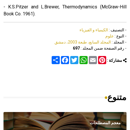
- K.S.Pitzer and L.Brewer, Thermodynamics (McGraw-Hill
Book Co. 1961).
- التصنيف :
الكيمياء و الفيزياء
- النوع :
علوم
- المجلد :
المجلد السابع، طبعة 2003، دمشق
- رقم الصفحة ضمن المجلد :
697
Share
Facebook
Twitter
WhatsApp
Email
Pinterest
مشاركة :
متنوع
معجم المصطلحات