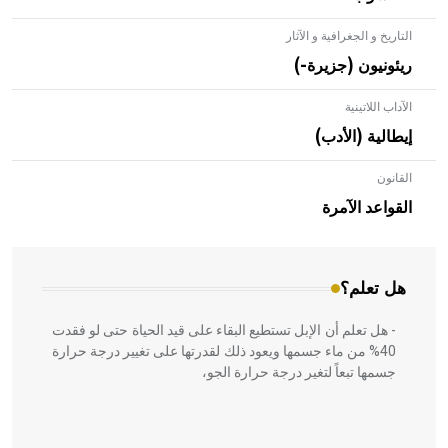
التاريخ و الجغرافية و الآثار
ريئونيون (جزيرة-)
الآداب اللاتينية
إيطالية (الأدب)
القانون
- هل تعلم أن الأبلق نوع من الفنون الهندسية التي ارتبطت
بالعمارة الإسلامية في بلاد الشام ومصر خاصة، حيث يحرص
القواعد الآمرة
المعمار على بناء مداميكه وخاصة في الواجهات
هل تعلم؟
- هل تعلم أن الإبل تستطيع البقاء على قيد الحياة حتى لو فقدت
40% من ماء جسمها ويعود ذلك لقدرتها على تغيير درجة حرارة
جسمها تبعاً لتغير درجة حرارة الجو،