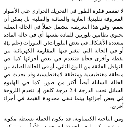
لا تقتصر فكرة الطور في التحريك الحراري على الأطوار
المعروفة تقليديا: الغازية والسائلة والصلبة، بل يمكن أن
تعمم،
وفق هذا التعريف، لتشمل جملاً في الحالة الصلبة
تحتوي نظامين بلوريين للمادة نفسها أي في حالة المادة
متعددة الأشكال في بعض البلورات
[
ر. البلورات (علم ـ)
]
،
أو في الحالة التي تتغير فيها المقاومة الكهربائية بين
نقطة وأخرى فجأة فتنعدم في بعض أجزائها كما في
النواقل الفائقة من النوع الثاني، أو في الحالة الصلبة بين
منطقة مغنطيسية ومنطقة لا
مغنطيسية.
وقد يحدث في
الحالة السائلة أيضاً أكثر من طور، كما في الهليوم
السائل تحت الدرجة 2.4
درجة كلفن
إذ تنعدم اللزوجة
في بعض أجزائها بينما تبقى محدودة القيمة في أجزاء
أخرى.
ومن الناحية الكيمياوية، قد تكون الجملة بسيطة مكونة
من عنصر كيمياوي واحد (ذرات حديد مثلاً) أو من مركب