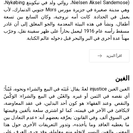
(Nielsen Aksel Sandemose، روائي ولد في نيكوبنغ Nykøbing،
وهي مدينة صغيرة في جزيرة مورس Mors جنوبي الدنمارك، لأب
- هل تعلم أن أبجر Abgar اسم معروف جيداً يعود إلى عدد من
الملوك الذين حكموا مدينة إديسا (الرها) من أبجر الأول وحتى
يعمل في الحدادة. كانت أمه نروجية، وكان السابع بين تسعة
التاسع، وهم ينتسبون إلى أسرة أوسروين
أطفال، ونشأ في هذه البيئة المعدمة والجو المغلق إلى أن غادر
مسقط رأسه عام 1916 ليعمل بحاراً على ظهر سفينة نقل، وجرّب
مهناً عدة أخرى في البر والبحر قبل دخوله عالم الكتابة.
- هل تعلم أن الأبجدية الكنعانية تتألف من /22/ علامة كتابية
اقرأ المزيد
sign تكتب منفصلة غير متصلة، وتعتمد المبدأ الأكوروفوني،
حيث تقتصر القيمة الصوتية للعلامة الك
الغبن
الغبن الغبن injustice لغةً: يقال: غَبَنَه في البيع والشراء ونحوه، غَبْناً؛
أي نقصه في الثمن أو غيره. والغَبْن في البيع والشراء: الوَكْسُ
والنقص. وعند الفقهاء: هو كون أحد البدلين، في عقد المعاوضة،
لايكافئ في الآخر في قيمته، كما لو اشترى سلعة بألفين وقيمتها
في السوق ألف. وفي القانون: يعرِّفه بعضهم أنه: «عدم التعادل بين
ما يعطيه العاقد وما يأخذه»، وتدور التعريفات الأخرى حول هذا
المعنى. والغبن اليسير لاتخلو منه معاملة، وقد جرى العرف على