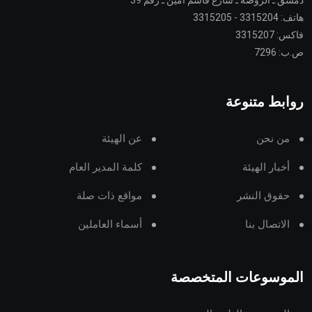
دمشق ـ الروضة ـ شارع قاسم أمين ـ رقم 39
هاتف: 3315204 - 3315205
فاكس: 3315207
ص.ب: 7296
روابط متنوعة
من نحن
عن الهيئة
أخبار الهيئة
كلمة المدير العام
حقوق النشر
مواقع ذات صلة
الاتصال بنا
أسماء العاملين
الموسوعات المتخصصة