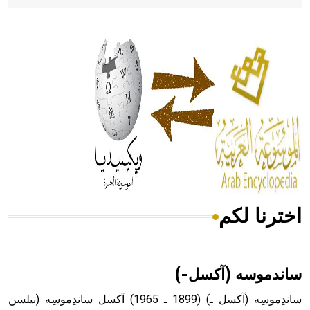
- هل تعلم أن أبقراط كتب في الطب أربعة مؤلفات هي:
الحكم، الأدلة، تنظيم التغذية، ورسالته في جروح الرأس. ويعود
له الفضل بأنه حرر الطب من الدين والفلسفة.
- هل تعلم أن المرجان إفراز حيواني يتكون في البحر ويتركب
من مادة كربونات الكلسيوم، وهو أحمر أو شديد الحمرة وهو
أجود أنواعه، ويمتاز بكبر الحجم ويسمى الش
اخترنا لكم
هل تعلم أن الأبسيد كلمة فرنسية اللفظ تم اعتمادها مصطلحاً
أثرياً يستخدم في العمارة عموماً وفي العمارة الدينية الخاصة
بالكنائس خصوصاً، وفي الإنكليزية أب
ساندموسه (آكسل-)
ساندِموسِه (آكسل ـ) (1899 ـ 1965) آكسل ساندِموسِه (نيلسن