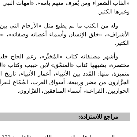
«ألقاب الشعراء ومن يُعرف منهم بأمه»، «أمهات النبي 
وغيرها الكثير.
وله من الكتب ما لم يطبع مثل «الأرحام التي بين
الأشراف»، «خلق الإنسان وأسماء أعضائه وصفاته»، «ش
الكثير.
وأشهر مصنفاته كتاب «المُحَبَّر»، زعم الحاج خ
مختصرة، يشبهها كتاب «المنمَّق» لابن حبيب وكتاب «ال
متميزة، منها: المُدد بين الأنبياء، أعمار الأنبياء، تار
الجرَّارون من مضر وربيعة، أسواق العرب، الجُمّاع لل
الحواريين، الفراعنة، أسماء المنافقين، الفرَّارون.
مراجع للاستزادة: