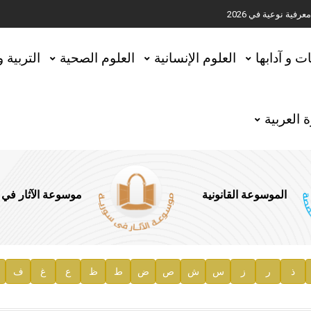
ية نوعية في 2026
تحقيق المخطوطات في العاصمة القطرية الدوحة
ات و آدابها
العلوم الإنسانية
العلوم الصحية
التربية 
 العربية
الموسوعة القانونية
موسوعة الآثار في
ذ
ر
ز
س
ش
ص
ض
ط
ظ
ع
غ
ف
ية