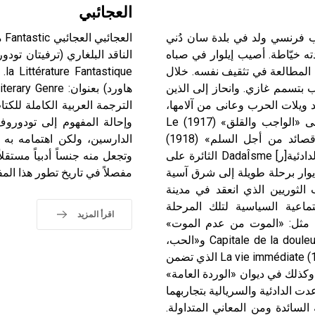
العجائبي
 بول إيلوار Paul Éluard شاعر وكاتب فرنسي ولد في بلدة سان دُني
ال
والدته خيّاطة. أصيب إيلوار في صباه
ى المطالعة في تثقيف نفسه. خلال
 بتسمم غازي. وانحاز إلى الذين
 ويلات الحرب وعانى من آلامها،
فغيّر عنوان ديوانه الأول من «الواجب» (1916) Le devoir إلى «الواجب والقلق» (1917) Le
وإحالة المفهوم إلى تودوروف
devoir et l` inquiétude، ثم نشر غير آبه للرقابة ديوان «قصائد من أجل السلم» (1918)
الدارسين، ولكن اهتمامه به و
Poèmes pour la paix. وقد قربته تجربة الحرب إلى الحركة الدادئية[ر] DadaÎsme الثائرة على
وتجعل منه جنساً أدبياً مستق
ثم إلى الحركة السريالية[ر] Surréalisme. قام إيوار برحلة طويلة إلى شرق آسية
مفصلاً في تاريخ تطور هذا المف
العالمي للكتاب الثوريين الذي انعقد في مدينة
 الاجتماعية السياسية لتلك المرحلة
اقرأ المزيد
، مثل: «الموت من عدم الموت»
(1924) Mourir de ne pas mourir و«عاصمة الألم» (1926) Capitale de la douleur و«الحب،
الشعر» (1929) L’Amour, la poésie، و«الحياة المباشرة» (1932) La vie immédiate الذي تضمن
كذلك في ديوان «الوردة العامة»
يالية. ساعدت الدادئية والسريالية بتجاربهما
السائدة ومن المعاني المتداولة.