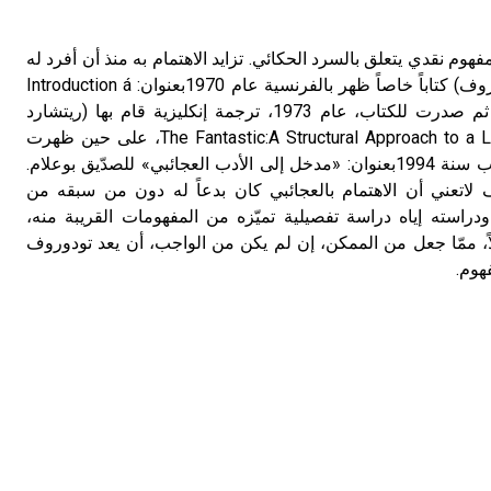
عجائبي العجائبي Fantastic مفهوم نقدي يتعلق بالسرد الحكائي. تزايد الاهتمام به منذ أن أفرد له
الناقد البلغاري (ترفيتان تودوروف) كتاباً خاصاً ظهر بالفرنسية عام 1970بعنوان: Introduction á
la Littérature Fantastique. ثم صدرت للكتاب، عام 1973، ترجمة إنكليزية قام بها (ريتشارد
هاورد) بعنوان: The Fantastic:A Structural Approach to a Literary Genre، على حين ظهرت
الترجمة العربية الكاملة للكتاب سنة 1994بعنوان: «مدخل إلى الأدب العجائبي» للصدّيق بوعلام.
 لاتعني أن الاهتمام بالعجائبي كان بدعاً له دون من سبقه من
دراسته إياه دراسة تفصيلية تميّزه من المفهومات القريبة منه،
لاً، ممّا جعل من الممكن، إن لم يكن من الواجب، أن يعد تودوروف
هوم.