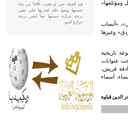
 ومؤتلفها»
قيد الحياة حتى لو فقدت 40% من ماء
جسمها ويعود ذلك لقدرتها على تغيير
درجة حرارة جسمها تبعاً لتغير درجة
حرارة الجو،
ل»، «أنساب
دق» وغيرها
- هل تعلم أن أبقراط كتب في الطب
أربعة مؤلفات هي: الحكم، الأدلة، تنظيم
عة تاريخية
التغذية، ورسالته في جروح الرأس.
ويعود له الفضل بأنه حرر الطب من
حت عنوانات
الدين والفلسفة.
نادقة قريش،
ساء، أسماء
- هل تعلم أن المرجان إفراز حيواني
يتكون في البحر ويتركب من مادة
كربونات الكلسيوم، وهو أحمر أو شديد
ر الدين قباو
ة
الحمرة وهو أجود أنواعه، ويمتاز بكبر
الحجم ويسمى الش
هل تعلم أن الأبسيد كلمة فرنسية اللفظ