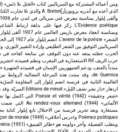
الذي أعده مع أندريه بروتون[ر]A. Breton 
L’Evidence poétique ركز فيها على بداهة ارتباط
وبمناسبة انعقاد معرض ب
الشعر»  la poésie
السرياليين التوفيق بين الشعر الطليعي وإرادة التغيير الثوري، 
الحزب جعلته يبتعد عنه دون التوقف عن متابعة كفاحه في 
de Guernica، وقد متنت هذه المرحلة النضالية الروا
العالمية الثانية في فرنسة انضم إيلوار إلى المقاومة السرّي
ازدهار «دار نشر نصف الليل»
«شعر وحقيقة» (1942)  et vérité
الألماني» (1944) lemand
موضوع الحب الفردي إلى الأفكار الاجتماعية والإنسانية. وقد 