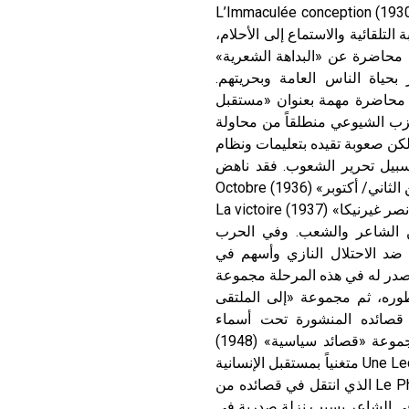
ومن أعماله المشتركة مع السرياليين كتاب «الحَبَل بلا دَنَس» (1930) L’Immaculée conception
والذي تلا تجارب الكتابة التلقائية والاستماع إلى الأحلام،
وألقى إيلوار بمناسبة معرض فني سريالي في لندن عام 1936 محاضرة عن «البداهة الشعرية»
 الشاعر بحياة الناس العامة وبحريتهم.
اريس العالمي عام 1937 ألقى إيلوار محاضرة مهمة بعنوان «مستقبل
L’avenir de. انضم إيلوار عام 1927 إلى الحزب الشيوعي منطلقاً من محاولة
ولكن صعوبة تقيده بتعليمات ونظام
سبيل تحرير الشعوب. فقد ناهض
حرب الريف Rif الاستعمارية في المغرب ونظم قصيدته «تشرين الثاني/ أكتوبر» (1936) Octobre
مندداً بالعنف، ودعم الجمهوريين الإسبان في قصيدته الشهيرة «نصر غيرنيكا» (1937) La victoire
بط بين الشاعر والشعب. وفي الحرب
ة ضد الاحتلال النازي وأسهم في
 Editions de minuit السريّة. وقد صدر له في هذه المرحلة مجموعة
Poésie التي اكتمل بها تطوره، ثم مجموعة «إلى الملتقى
Au rendez-vous al التي ضمت قصائده المنشورة تحت أسماء
مستعارة. وبعد تحرير فرنسة من الاحتلال تابع إيلوار كتابة مجموعة «قصائد سياسية» (1948)
Poèmes politiques و«درس أخلاقي» (1949) Une Leçon de morale متغنياً بمستقبل الإنسانية
وبتغلب الفضيلة. وآخر دواوينه هو «طائر الفينيق» (1951) Le Phénix الذي انتقل في قصائده من
توفي الشاعر بسبب نزلة صدرية في