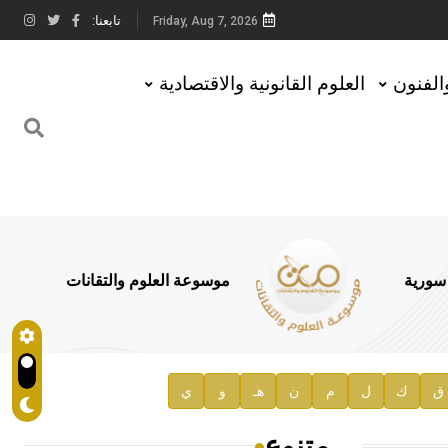
تابعنا:
Friday, Aug 7, 2026
والفنون
العلوم القانونية والاقتصادية
 سورية
موسوعة العلوم والتقانات
ق
ك
ل
م
ن
هـ
و
ي
متنوع