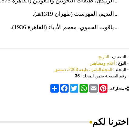
ـ الزبيدي، طبقات النحويين واللغويين (القاهرة 1373هـ).
ـ النديم، الفهرست (طهران 1319هـ).
ـ ياقوت الحموي، معجم الأدباء (القاهرة 1936).
- التصنيف :
التاريخ
- النوع :
أعلام ومشاهير
- المجلد :
المجلدالثامن، طبعة 2003، دمشق
- رقم الصفحة ضمن المجلد :
35
Share
Facebook
Twitter
WhatsApp
Email
Pinterest
مشاركة :
اخترنا لكم