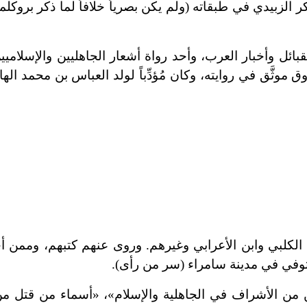
لزبيدي في طبقاته (ولم يكن بصرياً خلافاً لما ذكر بروكلم
ئل وأخبار العرب، وأحد رواة أشعار الجاهليين والإسلاميين
 موثَّق في روايته، وكان مُؤدِّباً لولد العباس بن محمد ال
الكلبي وابن الأعرابي وغيرهم. وروى عنهم كتبهم، وممن أخ
توفي في مدينة سامراء (سر من رأى).
ن من الأشراف في الجاهلية والإسلام»، «أسماء من قتل من