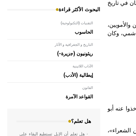
ان في تاريخ
البحوث الأكثر قراءة
التقنيات (التكنولوجية)
 والأمويين،
الحاسوب
هاشمي، وكان
التاريخ و الجغرافية و الآثار
ريئونيون (جزيرة-)
الآداب اللاتينية
إيطالية (الأدب)
القانون
- هل تعلم أن الأبلق نوع من الفنون
الهندسية التي ارتبطت بالعمارة الإسلامية
القواعد الآمرة
في بلاد الشام ومصر خاصة، حيث يحرص
المعمار على بناء مداميكه وخاصة في
ذوا عنه أبو
الواجهات
هل تعلم؟
 الشعراء»،
- هل تعلم أن الإبل تستطيع البقاء على