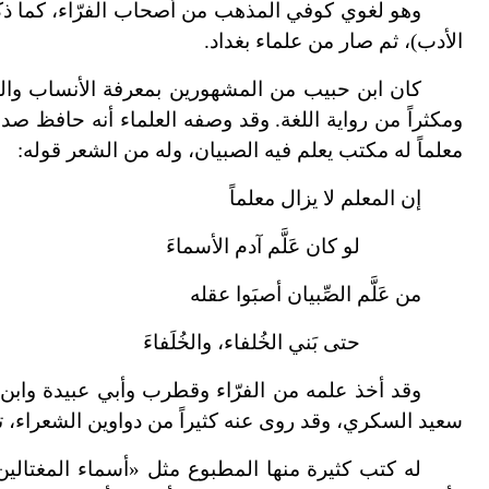
وهو لغوي كوفي المذهب من أصحاب الفرّاء، كما ذكر ا
الأدب)، ثم صار من علماء بغداد.
كان ابن حبيب من المشهورين بمعرفة الأنساب والقبا
ومكثراً من رواية اللغة. وقد وصفه العلماء أنه حافظ صدوق
معلماً له مكتب يعلم فيه الصبيان، وله من الشعر قوله:
إن المعلم لا يزال معلماً
لو كان عَلَّم آدم الأسماءَ
من عَلَّم الصِّبيان أصبَوا عقله
حتى
بَني الخُلفاء، والخُلَفاءَ
وقد أخذ علمه من الفرّاء وقطرب وأبي عبيدة وابن 
سعيد السكري، وقد روى عنه كثيراً من دواوين الشعراء، 
له كتب كثيرة منها المطبوع مثل «أسماء المغتالي