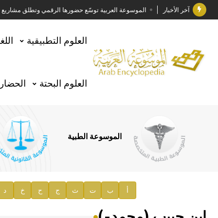
آخر الأخبار
الموسوعة العربية توسّع حضورها الرقمي وتطلق مشاريع معرف
فوز الأستاذ الدكتور وليد محمد السراقبي بجائزة كتارا ل
العلوم التطبيقية
اللغ
جائزة مجمع الملك سلمان العالمي للغة العربية 2025
الأستاذ إياد خالد الطباع مدير عام لهيئة الموسوعة العربية
العلوم البحتة
الحضارة
السيد محمد ياسين صالح وزيرا للثقافة
صدور المجلد الثامن من موسوعة الآثار في سورية
توصيات مجلس الإدارة
الموسوعة الطبية
صدور المجلد السابع من موسوعة الآثار في سورية
صدور المجلد الثامن عشر من الموسوعة الطبية
إعلان..
أ
ب
ت
ث
ج
ح
خ
د
دار الفكر الموزع الحصري لمنشورات هيئة الموسوعة العرب
ابن حبيب (محمد-)