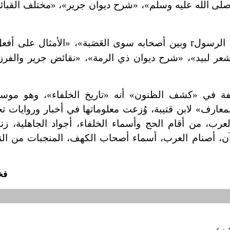
صلى الله عليه وسلم»، «شرح ديوان جرير»، «مختلف القبائل
r
 الرسول
وبين أصحابه سوى العَصَبة»، «الأمثال على أفع
عر لبيد»، «شرح ديوان ذي الرمة»، «نقائض جرير والفرز
ليفة في «كشف الظنون» أنه «تاريخ الخلفاء»، وهو موسو
معارف» لابن قتيبة، وُزعت معلوماتها في أخبار وروايات ت
يخ العرب، من أقام الحج وأسماء الخلفاء، أجواد الجاهلية، ز
قرآن، أصنام العرب، أسماء أصحاب الكهف، المنجبات من الن
فخ