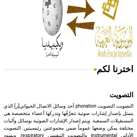
- هل تعلم أن المرجان إفراز حيواني يتكون في البحر ويتركب
من مادة كربونات الكلسيوم، وهو أحمر أو شديد الحمرة وهو
أجود أنواعه، ويمتاز بكبر الحجم ويسمى الش
اخترنا لكم
هل تعلم أن الأبسيد كلمة فرنسية اللفظ تم اعتمادها مصطلحاً
أثرياً يستخدم في العمارة عموماً وفي العمارة الدينية الخاصة
بالكنائس خصوصاً، وفي الإنكليزية أب
التصويت
التصويت التصويت phonation أحد وسائل الاتصال الحيواني[ر] الذي
يتمثل بإصدار إشارات صوتية تتعرَّفُها وتدركها أعضاء متخصصة هي
المستقبِلات السمعية. ويتم إصدار الإشارات الصوتية بوسائل وآليات
- هل تعلم أن أبجر Abgar اسم معروف جيداً يعود إلى عدد من
الملوك الذين حكموا مدينة إديسا (الرها) من أبجر الأول وحتى
مختلفة يمكن وضعها عموماً ضمن مجموعتين رئيسيتين: التصويت
التاسع، وهم ينتسبون إلى أسرة أوسروين
الأداتي instrumental والتصويت التنفسي respiratory. ويسود