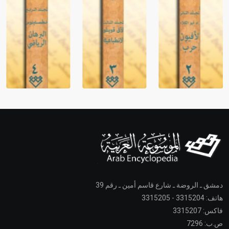
دمشق ـ الروضة ـ شارع قاسم أمين ـ رقم 39
هاتف: 3315204 - 3315205
فاكس: 3315207
ص.ب: 7296