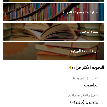
اصدارات الموسوعة العربية
أسماء الباحثين
شراء النسخة الورقية
البحوث الأكثر قراءة
التقنيات (التكنولوجية)
الحاسوب
التاريخ و الجغرافية و الآثار
ريئونيون (جزيرة-)