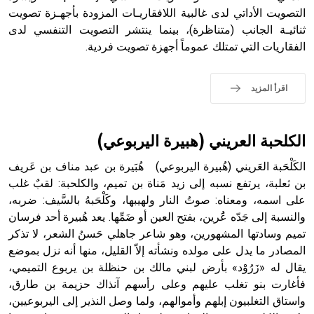
التصويت الأداتي لدى غالبية اللافقاريـات المزودة بأجهـزة تصويت
ثنائيـة الجانب (متناظرة)، بينما ينتشر التصويت التنفسي لدى
الفقاريات التي تمتلك عموماً أجهزة تصويت فردية.
- هل تعلم أن الأبجدية الكنعانية تتألف من /22/ علامة كتابية
sign تكتب منفصلة غير متصلة، وتعتمد المبدأ الأكوروفوني،
اقرأ المزيد
حيث تقتصر القيمة الصوتية للعلامة الك
الكلحبة العريني (هبيرة اليربوعي)
الكَلْحَبة العَريني (هُبيرة اليربوعي) هُبَيرة بن عبد مناف بن عَريف
بن ثعلبة، يرتفع نسبه إلى زيد مَناة بن تميم، والكلحبة: لقبٌ غلب
على اسمه، ومعناه: صوتُ النار ولهيبها، وكَلْحَبهُ بالسَّيف: ضربه،
والنسبة إلى جَدّه عَُرين، بفتح العين أو ضَمِّها. يعد هُبيرة أحد فرسان
تميم وسادتها المشهورين، وهو شاعر جاهلي حَسنُ الشعر، لا تذكر
المصادر ما يدل على مولده ونشأته إلاّ القليل، منها أنه نزل بموضع
يقال له «زَرُوْد» بأرض لبني مالك بن حنظلة بن يربوع التميمي،
فأغارت بنو تغلب عليهم وعلى رأسهم آنذاك حزيمة بن طارق،
واستاق التغلبيون إبلهم وأموالهم، ولما وصل النذير إلى اليربوعيين،