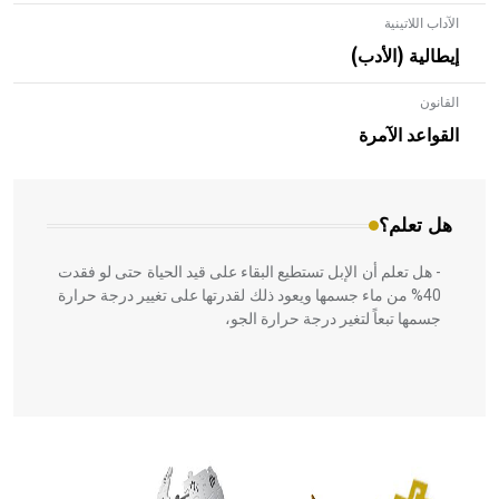
الآداب اللاتينية
إيطالية (الأدب)
القانون
- هل تعلم أن الأبلق نوع من الفنون الهندسية التي ارتبطت
بالعمارة الإسلامية في بلاد الشام ومصر خاصة، حيث يحرص
القواعد الآمرة
المعمار على بناء مداميكه وخاصة في الواجهات
هل تعلم؟
- هل تعلم أن الإبل تستطيع البقاء على قيد الحياة حتى لو فقدت
40% من ماء جسمها ويعود ذلك لقدرتها على تغيير درجة حرارة
جسمها تبعاً لتغير درجة حرارة الجو،
- هل تعلم أن أبقراط كتب في الطب أربعة مؤلفات هي:
الحكم، الأدلة، تنظيم التغذية، ورسالته في جروح الرأس. ويعود
له الفضل بأنه حرر الطب من الدين والفلسفة.