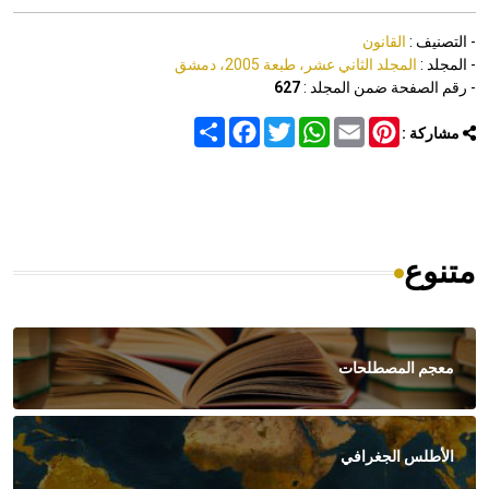
- التصنيف :
القانون
- المجلد :
المجلد الثاني عشر، طبعة 2005، دمشق
- رقم الصفحة ضمن المجلد :
627
Share
Facebook
Twitter
WhatsApp
Email
Pinterest
مشاركة :
متنوع
معجم المصطلحات
الأطلس الجغرافي