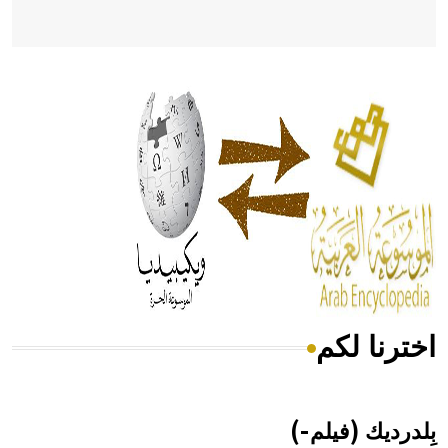
- هل تعلم أن أبقراط كتب في الطب أربعة مؤلفات هي:
الحكم، الأدلة، تنظيم التغذية، ورسالته في جروح الرأس. ويعود
له الفضل بأنه حرر الطب من الدين والفلسفة.
- هل تعلم أن المرجان إفراز حيواني يتكون في البحر ويتركب
من مادة كربونات الكلسيوم، وهو أحمر أو شديد الحمرة وهو
أجود أنواعه، ويمتاز بكبر الحجم ويسمى الش
اخترنا لكم
هل تعلم أن الأبسيد كلمة فرنسية اللفظ تم اعتمادها مصطلحاً
أثرياً يستخدم في العمارة عموماً وفي العمارة الدينية الخاصة
بالكنائس خصوصاً، وفي الإنكليزية أب
بِلدرديك (فيلم-)