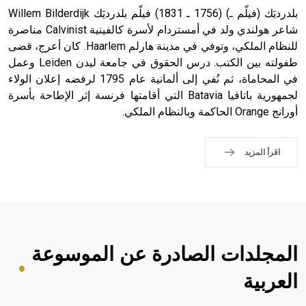
بلدرديَك (فيلّم ـ) (1756 ـ 1831) فيلّم بلدرديَك Willem Bilderdijk
شاعر هولندي ولد في أمستردام لأسرة كالفينية Calvinist مناصرة
للنظام الملكي، وتوفي في مدينة هارلم Haarlem. كان أعرج، قضى
- هل تعلم أن أبجر Abgar اسم معروف جيداً يعود إلى عدد من
الملوك الذين حكموا مدينة إديسا (الرها) من أبجر الأول وحتى
طفولته بين الكتب. درس الحقوق في جامعة ليدن Leiden وعمل
التاسع، وهم ينتسبون إلى أسرة أوسروين
في المحاماة، ثم نُفي إلى ألمانية عام 1795 لرفضه إعلان الولاء
لجمهورية باتافيا Batavia التي أقامتها فرنسة إثر الإطاحة بأسرة
أورانج Orange الحاكمة وبالنظام الملكي.
- هل تعلم أن الأبجدية الكنعانية تتألف من /22/ علامة كتابية
اقرأ المزيد
sign تكتب منفصلة غير متصلة، وتعتمد المبدأ الأكوروفوني،
حيث تقتصر القيمة الصوتية للعلامة الك
المجلدات الصادرة عن الموسوعة
العربية