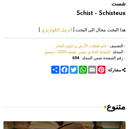
شست
هيئة الموسوعة العربية تطلق موسوعات جديدة في عام 2026
Schist - Schisteux
هذا البحث محال الى البحث [
الرمل الكوارتزي
]
- التصنيف :
علم طبقات الأرض و علوم البحار
- المجلد :
المجلد الحادي عشر، طبعة 2005، دمشق
- رقم الصفحة ضمن المجلد :
694
Share
Facebook
Twitter
WhatsApp
Email
Pinterest
مشاركة :
متنوع