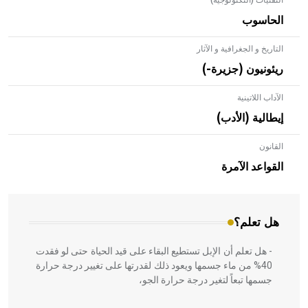
التقنيات (التكنولوجية)
الحاسوب
التاريخ و الجغرافية و الآثار
ريئونيون (جزيرة-)
الآداب اللاتينية
إيطالية (الأدب)
القانون
- هل تعلم أن الأبلق نوع من الفنون الهندسية التي ارتبطت
بالعمارة الإسلامية في بلاد الشام ومصر خاصة، حيث يحرص
القواعد الآمرة
المعمار على بناء مداميكه وخاصة في الواجهات
هل تعلم؟
- هل تعلم أن الإبل تستطيع البقاء على قيد الحياة حتى لو فقدت
40% من ماء جسمها ويعود ذلك لقدرتها على تغيير درجة حرارة
جسمها تبعاً لتغير درجة حرارة الجو،