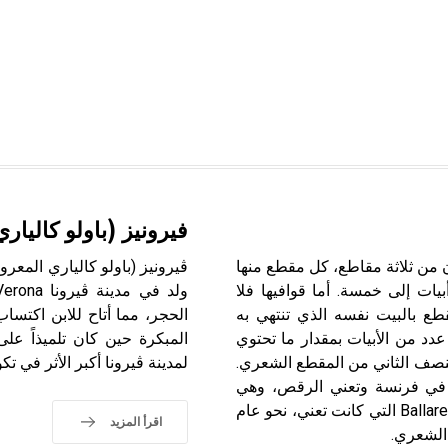
فيرونيز (باولو كاليا
لغربي. تتكون من ثلاثة مقاطع، كل مقطع منها
يات إلى خمسة. أما قوافيها فلا
مقطع بالبيت نفسه الذي تنتهي به
الحجر، مما أتاح للابن اكتسا
دد من الأبيات بمقدار ما تحتوي
النصف الثاني من المقطع الشعري.
لمدينة ڤيرونا أكبر الأثر في ت
روفنسية القديمة في فرنسة وتعني الرقص، وهي
مشتقة من الأصل اللاتيني Ballata المحرف عن كلمة «بالاري» Ballare التي كانت تعني، نحو عام
اقرأ المزيد