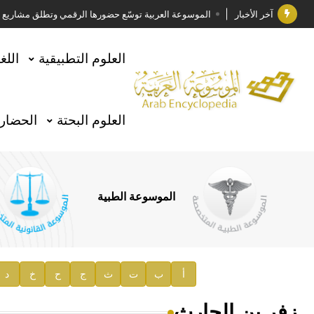
آخر الأخبار
الموسوعة العربية توسّع حضورها الرقمي وتطلق مشاريع معرف
فوز الأستاذ الدكتور وليد محمد السراقبي بجائزة كتارا ل
العلوم التطبيقية
اللغ
جائزة مجمع الملك سلمان العالمي للغة العربية 2025
الأستاذ إياد خالد الطباع مدير عام لهيئة الموسوعة العربية
العلوم البحتة
الحضارة
السيد محمد ياسين صالح وزيرا للثقافة
صدور المجلد الثامن من موسوعة الآثار في سورية
توصيات مجلس الإدارة
الموسوعة الطبية
صدور المجلد السابع من موسوعة الآثار في سورية
صدور المجلد الثامن عشر من الموسوعة الطبية
إعلان..
أ
ب
ت
ث
ج
ح
خ
د
دار الفكر الموزع الحصري لمنشورات هيئة الموسوعة العرب
زفر بن الحارث