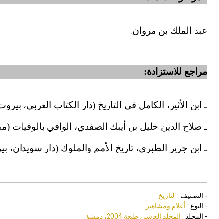
عبد الملك بن مروان.
مراجع للاستزادة:
ـ ابن الأثير، الكامل في التاريخ (دار الكتاب العربي، بيروت 1976)
ـ صلاح الدين خليل بن أيبك الصفدي، الوافي بالوفيات (مطابع د
ـ ابن جرير الطبري، تاريخ الأمم والملوك (دار سويدان، بي
- التصنيف :
التاريخ
- النوع :
أعلام ومشاهير
- المجلد :
المجلد العاشر، طبعة 2004، دمشق