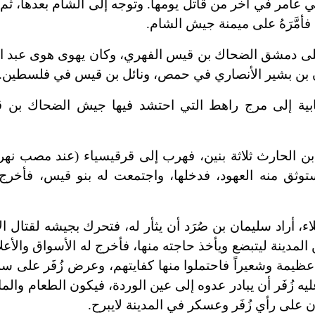
 عامر في آخر من قاتل يومها. وتوجه إلى الشام بعدها، ثم
أمَّرَهُ على ميمنة جيش الشام.
 على دمشق الضحاك بن قيس الفهري، وكان يهوى هوى عبد الل
نعمان بن بشير الأنصاري في حمص، ونائل بن قيس في فلسطين.
جابية إلى مرج راهط التي احتشد فيها جيش الضحاك ب
 بن الحارث ثلاثة بنين، فهرب إلى قرقيسياء (عند مصب نهر
وثق منه العهود، فدخلها، واجتمعت له بنو قيس، فأخرج ع
 أراد سليمان بن صُرَد أن يثأر له، فتحرك بجيشه لقتال ال
ن المدينة ليتبضع ويأخذ حاجته منها، فأخرج له الأسواق والأع
عظيمة وشعيراً فاحتملوا منها كفايتهم، وعرض زُفَر على سل
 زُفَر أن يبادر عدوه إلى عين الوردة، فيكون الطعام والما
ن على رأي زُفَر وعسكر في المدينة لايبرح.