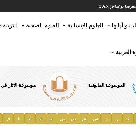
ية نوعية في 2026
تحقيق المخطوطات في العاصمة القطرية الدوحة
ات و آدابها
العلوم الإنسانية
العلوم الصحية
التربية 
 العربية
الموسوعة القانونية
موسوعة الآثار في
ذ
ر
ز
س
ش
ص
ض
ط
ظ
ع
غ
ف
ية