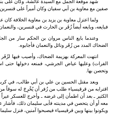
شهد موقعة الجمل مع السيدة عائشة، وكان على بني
صفين مع معاوية بن أبي سفيان وكان أميراً على قنسرين ف
ولما اعتزل معاوية بن يزيد بن معاوية الخلافة كان
فبايعه، وبايعه أيضاً زُفَر بن الحارث في قنسرين، وال
وعندما بايع الناس مروان بن الحكم سار من ال
الضحاك المدد من زُفَر ونائل والنعمان فأجابوه.
انتهت المعركة بهزيمة الضحاك، وأصيب فيها لزُفَر
الفرات) وعليها عياض الجرشي، فمنعه دخولها حتى است
وتحصن بها.
وبعد مقتل الحسين بن علي بن أبي طالب، في كربلاء،
اقترابه من قرقيسياء طلب من زُفر أن يُخْرِجَ له سوقاً م
الكثير ـ بعد أن اطمأن إلى غرضه ـ وأخرج للعسكر عيراً 
معه أو أن يتحصن في مدينته فأبى سليمان ذلك، فأشار عليه
ويكونوا بينها وبين قرقيسياء فيصبحوا آمنين، فنزل سليما