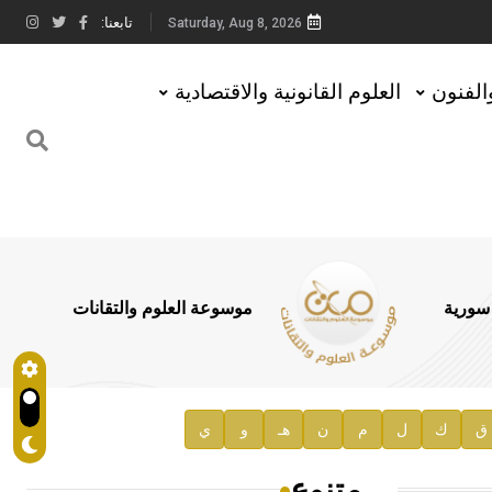
تابعنا:
Saturday, Aug 8, 2026
والفنون
العلوم القانونية والاقتصادية
 سورية
موسوعة العلوم والتقانات
ق
ك
ل
م
ن
هـ
و
ي
متنوع