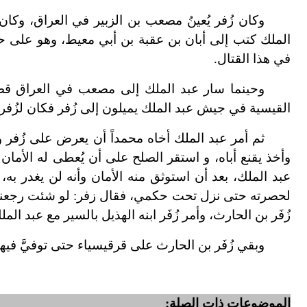
وكان زُفر يُعينُ مصعب بن الزبير في العراق، وكان
الملك كتب إلى أبان بن عقبة بن أبي معيط، وهو على حمص،
في هذا القتال.
وحينما سار عبد الملك إلى مصعب في العراق قصد 
القيسية في جيش عبد الملك يميلون إلى زُفر فكان لزُفر
ثم أمر عبد الملك أخاه محمداً أن يعرض على زُفر وا
وأخذ يقنع أباه، و استقر الصلح على أن يُعطى له الأمان ف
عبد الملك، بعد أن استوثق منه الأمان وأنه لن يغدر به
لحصرته حتى نزل تحت حكمي، فقال زفر: لو شئت رجعنا ور
زُفَر بن الحارث، وأمر زُفَر ابنه الهذيل بالسير مع عبد ال
وبقي زُفَر بن الحارث على قرقيسياء حتى توفيَّ فيها
الموضوعات ذات الصلة: