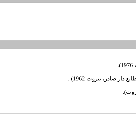
.
ار صادر، بيروت 1962) .
روت).