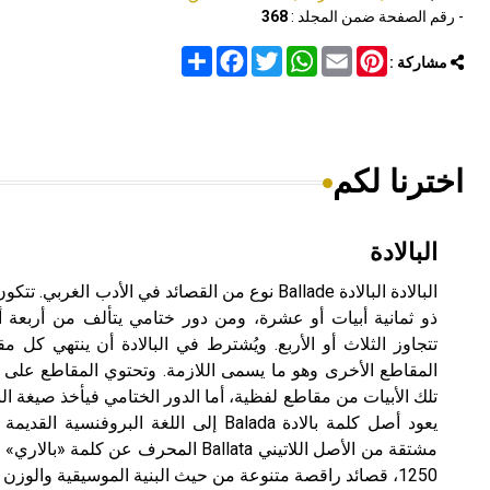
- رقم الصفحة ضمن المجلد :
368
Share
Facebook
Twitter
WhatsApp
Email
Pinterest
مشاركة :
اخترنا لكم
البالادة
البالادة البالادة Ballade نوع من القصائد في الأدب ا
ذو ثمانية أبيات أو عشرة، ومن دور ختامي يتألف من أربعة أب
تتجاوز الثلاث أو الأربع. ويُشترط في البالادة أن ينتهي كل 
المقاطع الأخرى وهو ما يسمى اللازمة. وتحتوي المقاطع على ع
تلك الأبيات من مقاطع لفظية، أما الدور الختامي فيأخذ صيغة 
يعود أصل كلمة بالادة Balada إلى اللغة الب
1250، قصائد راقصة متنوعة من حيث البنية الموسيقية والوزن الشعري.