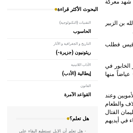
 شهد معركة
البحوث الأكثر قراءة
ه بن الزبير
التقنيات (التكنولوجية)
الحاسوب
ن قيس فطلب
التاريخ و الجغرافية و الآثار
ريئونيون (جزيرة-)
 الخابور في
الآداب اللاتينية
ياضاً منها
إيطالية (الأدب)
القانون
- هل تعلم أن الأبلق نوع من الفنون
الهندسية التي ارتبطت بالعمارة الإسلامية
القواعد الآمرة
أمويين وعند
في بلاد الشام ومصر خاصة، حيث يحرص
لاف والطعام
المعمار على بناء مداميكه وخاصة في
يمان القتال
الواجهات
هل تعلم؟
ء في أيديهم
- هل تعلم أن الإبل تستطيع البقاء على