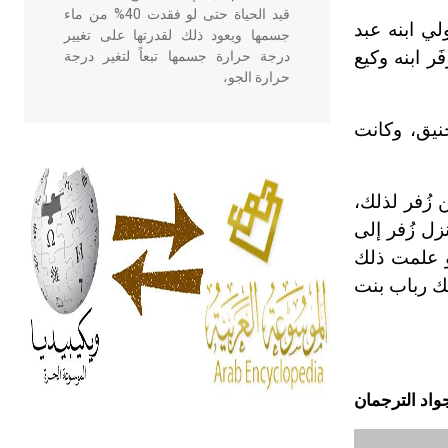
قيد الحياة حتى لو فقدت 40% من ماء
لي ابنه عبد
جسمها ويعود ذلك لقدرتها على تغيير
ر ابنه وكيع
درجة حرارة جسمها تبعاً لتغير درجة
حرارة الجو،
نيق، وكانت
- هل تعلم أن أبقراط كتب في الطب
أربعة مؤلفات هي: الحكم، الأدلة، تنظيم
التغذية، ورسالته في جروح الرأس.
 زُفر لذلك،
ويعود له الفضل بأنه حرر الطب من
زل زُفر إلى
الدين والفلسفة.
لو علمت ذلك
ك رباب بنت
- هل تعلم أن المرجان إفراز حيواني
يتكون في البحر ويتركب من مادة
كربونات الكلسيوم، وهو أحمر أو شديد
الحمرة وهو أجود أنواعه، ويمتاز بكبر
الحجم ويسمى الش
واد الترجمان
هل تعلم أن الأبسيد كلمة فرنسية اللفظ