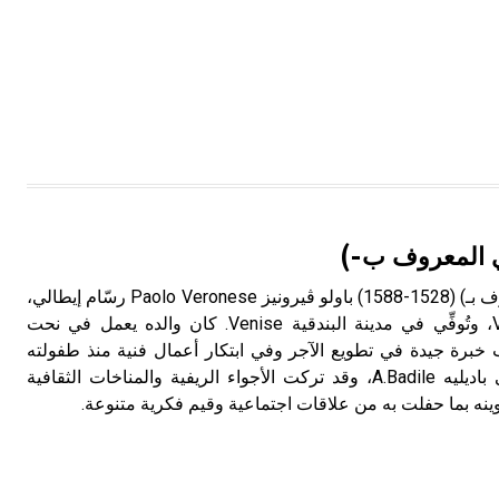
ري المعروف ب-)
ڤيرونيز (باولو كالياري المعروف بـ) (1528-1588) باولو ڤيرونيز Paolo Veronese رسّام إيطالي،
ولد في مدينة ڤيرونا Verona، وتُوفِّي في مدينة البندقية Venise. كان والده يعمل في نحت
ب خبرة جيدة في تطويع الآجر وفي ابتكار أعمال فنية منذ طفولته
المبكرة حين كان تلميذاً على باديليه A.Badile، وقد تركت الأجواء الريفية والمناخات الثقافية
كوينه بما حفلت به من علاقات اجتماعية وقيم فكرية متنوعة.