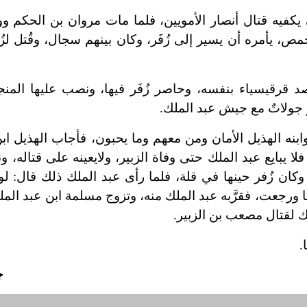
 يكفيه قتال أنصار الأمويين، فلما مات مروان بن الحكم وو
 يأمره أن يسير إلى زُفَر، وكان بينهم سجال، وقُتل لزُفَ
قرقيسياء بنفسه، وحاصر زُفَر فيها، ونصب عليها المنج
 جولاتٌ مع جيش عبد الملك.
بنه الهذيل الأمان ومن معهم وما يحبون، فأجاب الهذيل ابن
لا يبايع عبد الملك حتى وفاة الزبير، ولايعينه على قتاله، ون
، وكان زُفر حينها في قلة، فلما رأى عبد الملك ذلك قال: 
جعت، فقرَّبه عبد الملك منه، وتزوج مسلمة ابن عبد المل
ملك لقتال مصعب بن الزبير.
.
ج