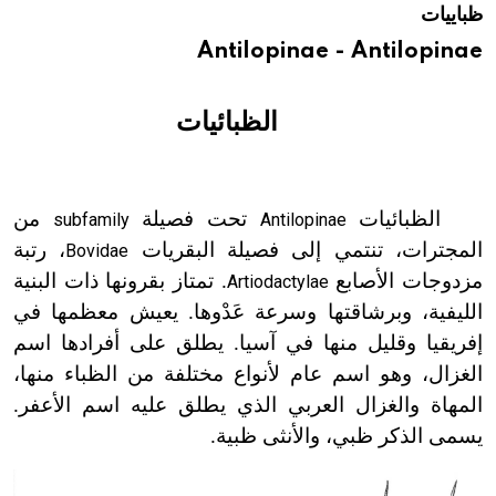
ظباييات
هيئة الموسوعة العربية تطلق موسوعات جديدة في عام 2026
Antilopinae - Antilopinae
الظبائيات
الظبائيات
تحت فصيلة
من
subfamily
Antilopinae
المجترات، تنتمي إلى فصيلة البقريات
، رتبة
Bovidae
مزدوجات الأصابع
. تمتاز بقرونها ذات البنية
Artiodactylae
الليفية، وبرشاقتها وسرعة عَدْوها. يعيش معظمها في
إفريقيا وقليل منها في آسيا. يطلق على أفرادها اسم
الغزال، وهو اسم عام لأنواع مختلفة من الظباء منها،
المهاة والغزال العربي الذي يطلق عليه اسم الأعفر.
يسمى الذكر ظبي، والأنثى ظبية.