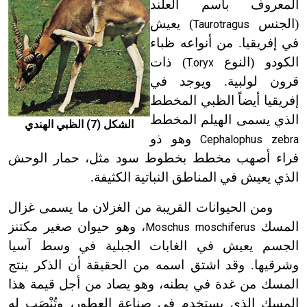
المعروف باسم العلند
(الجنس
) يعيش
Taurotragus
في إفريقيا. من أنواعه ظباء
الكودو (النوع
) ذات
T.oryx
قرون لولبية. ويوجد في
إفريقيا أيضاً الظبي المخطط
الذي يسمى الهيلم المخطط
الشكل (7) الظبي الهندي
وهو ذو
Cephalophus zebra
فراء أصهب مخطط بخطوط سود مثل، حمار الوحش
الذي يعيش في المناطق النباتية الكثيفة.
ومن الحيوانات القريبة من الغزلان ما يسمى غزال
المسك
، وهو حيوان صغير مكتنز
Moschus moschiferus
الجسم يعيش في الغابات الجبلية في وسط آسيا
وشرقيها. وقد اشتق اسمه من الحقيقة أن الذكر ينتج
المسك من غدة في بطنه، وهو يصاد من أجل قيمة هذا
المسك الذي يستخدم في صناعة العطور، وتُنْصَب له