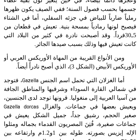
وعجزها دائماً بيضاء، في حين يتغير لون بقية غطاء
جسمها بحسب فصول السنة؛ ففي الصيف يكون ظهرها
رملياً ضارباً للبياض في جزئه السفلي، أما في الشتاء
فيصبح لونها رمادياً بمسحة بنية. تعيش في قطعان من
5ـ30فرداً. وقد أصبحت نادرة في كثير من البلاد التي
كانت تعيش فيها وذلك بسبب صيدها الجائر.
ومن الأنواع القريبة من المهاة الأوريكس العربي أو
الأوريكس الأبيض (الشكل 3)، الذي أصبح نادراً أيضاً.
أما الغزلان التي تحمل اسم الجنس
، فتوجد
Gazella
في شمالي القارة السوداء وشرقيها والمناطق الجافة
من آسيا العربية إلى منغوليا. قرونها توجد لدى الجنسين،
ويعيش بعضها في جماعات. والغزال
Gazella dorcas
صغير الحجم، رشيق جداً، جميل الشكل يعيش في
جماعات صغيرة، فُتِنَ المصريون القدماء بجماله ومثلوا
الإله إيزيس بصورته. طوله بين 1و
1.2
م وارتفاعه بين