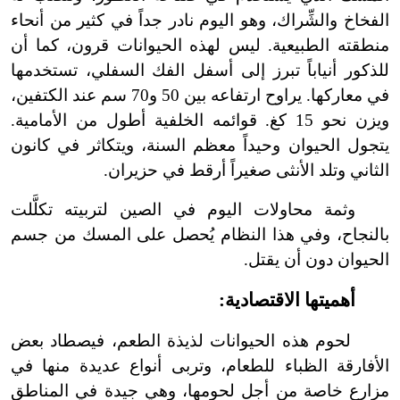
الفخاخ والشِّراك، وهو اليوم نادر جداً في كثير من أنحاء
منطقته الطبيعية. ليس لهذه الحيوانات قرون، كما أن
للذكور أنياباً تبرز إلى أسفل الفك السفلي، تستخدمها
في معاركها. يراوح ارتفاعه بين 50 و70 سم عند الكتفين،
ويزن نحو 15 كغ. قوائمه الخلفية أطول من الأمامية.
يتجول الحيوان وحيداً معظم السنة، ويتكاثر في كانون
الثاني وتلد الأنثى صغيراً أرقط في حزيران.
وثمة محاولات اليوم في الصين لتربيته تكلَّلت
بالنجاح، وفي هذا النظام يُحصل على المسك من جسم
الحيوان دون أن يقتل.
أهميتها الاقتصادية:
لحوم هذه الحيوانات لذيذة الطعم، فيصطاد بعض
الأفارقة الظباء للطعام، وتربى أنواع عديدة منها في
مزارع خاصة من أجل لحومها، وهي جيدة في المناطق