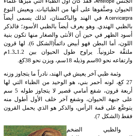
الجنس
، فقد كان أول الظباء التي مَيَّزّها علماء
Antelope
الحيوان وصنَّفوها على أنها من الظبائيات. ويعيش النوع
في الهند والباكستان، لذلك يسمى أيضاً
A.cervicarpra
بالظبي الهندي. وهو يعرف أيضاً بالظبي الأسود؛ فالذكر
أسود الظهر في حين أن الأنثى والصغار منها تكون بنية
اللون، أما البطن فهو أبيض دائماً(الشكل 6). لها قرون
ملتفَّة حلزونياً. يراوح طول الحيوان بين
1.2
ـ
1.3
م
وارتفاعه نحو 80سم وذيله 18سم، ويزن نحو 38كغ.
وثمة ظبي آخر يعيش في الهند، نادراً ما يتجاوز وزنه
27 كغ، لونه أحمر بني، هو الوحيد من الظباء التي لها
أربعة قرون، شفع أمامي قصير لا يتجاوز طوله
5 سم
على جبهة الحيوان، وشفع آخر خلف الأول أطول منه
يتوضَّع على قمة الرأس، والذكر هو الذي يحمل القرون
فقط (الشكل 7).
والظبي الضخم