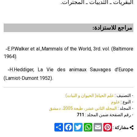
البقريات ـ الثدييات ـ المجترات.
مراجع للاستزادة:
-
E.P.Walker et al.,Mammals of the World, 3rd. vol. (Baltimore
1964).
-
H.Heddiger, La Vie des animaux Sauvages d’Europe
(Lamiot-Dumont 1952).
- التصنيف :
علم الحياة( الحيوان و النبات)
- النوع :
علوم
- المجلد :
المجلد الثاني عشر، طبعة 2005، دمشق
- رقم الصفحة ضمن المجلد :
711
Share
Facebook
Twitter
WhatsApp
Email
Pinterest
مشاركة :