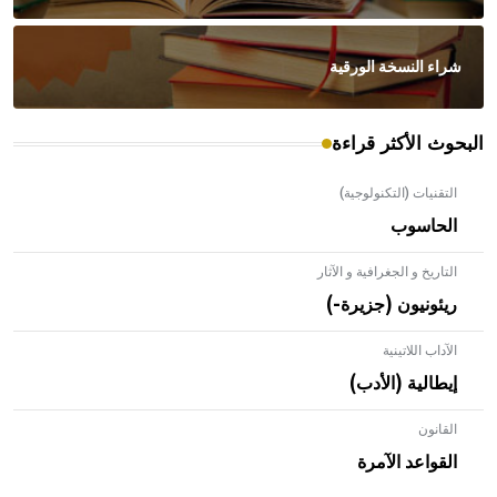
شراء النسخة الورقية
البحوث الأكثر قراءة
التقنيات (التكنولوجية)
الحاسوب
التاريخ و الجغرافية و الآثار
ريئونيون (جزيرة-)
الآداب اللاتينية
إيطالية (الأدب)
القانون
- هل تعلم أن الأبلق نوع من الفنون الهندسية التي ارتبطت
بالعمارة الإسلامية في بلاد الشام ومصر خاصة، حيث يحرص
القواعد الآمرة
المعمار على بناء مداميكه وخاصة في الواجهات