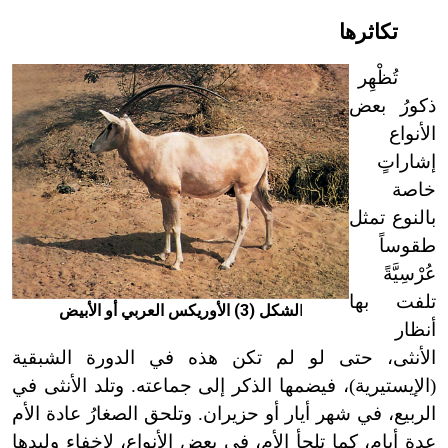
تكاثرها
تُظْهِر
ذكورُ بعض
الأنواع
إشاراتٍ
خاصة
بالنوع تمثل
طقوساً
عُرْسِيَّةً
تلفت بها
ا
لشكل (3) الأوريكس العربي أو الأبيض
أنظار
الأنثى، حتى لو لم تكن هذه في الدورة الشبقية
(الإيستيرية)، فيضمها الذكر إلى جماعته. وتلد الأنثى في
الربيع، في شهر أيار أو حزيران. وتلحق الصغارُ عادة الأم
عدة أيام، كما تلجأ الأم، في بعض الأنواع، لإخفاء وليدها