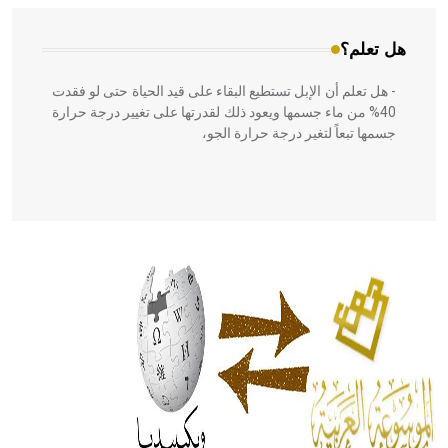
هل تعلم؟
- هل تعلم أن الإبل تستطيع البقاء على قيد الحياة حتى لو فقدت
40% من ماء جسمها ويعود ذلك لقدرتها على تغيير درجة حرارة
جسمها تبعاً لتغير درجة حرارة الجو،
- هل تعلم أن أبقراط كتب في الطب أربعة مؤلفات هي:
الحكم، الأدلة، تنظيم التغذية، ورسالته في جروح الرأس. ويعود
له الفضل بأنه حرر الطب من الدين والفلسفة.
- هل تعلم أن المرجان إفراز حيواني يتكون في البحر ويتركب
من مادة كربونات الكلسيوم، وهو أحمر أو شديد الحمرة وهو
أجود أنواعه، ويمتاز بكبر الحجم ويسمى الش