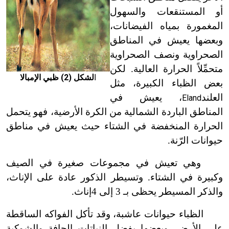
أو المستنقعات والسهول
المغمورة بمياه الفيضانات،
وبعضها يعيش في المناطق
الصحراوية ونصف الصحراوية
متحمِّلاً الحرارة العالية. لكن
ا
لشكل (2) ظبي الإمبالا
بعض الظباء الكبيرة، مثل
العلند
، يعيش في
Eland
المناطق الباردة الشمالية من الكرة الأرضية، فهو يتحمل
الحرارة المنخفضة في الشتاء حيث يعيش في مناطق
حيوانات الرّنة.
وهي تعيش في مجموعات صغيرة في الصيف
وكبيرة في الشتاء. وتسيطر الذكور عادة على الإناث،
والذكر المسيطر يحظى بـ 3 إلى 4إناث.
الظباء حيوانات عاشبة، وقد تأكل الفواكه الساقطة
على الأرض، وبعضها يفضل النباتات الجافة والشوكية