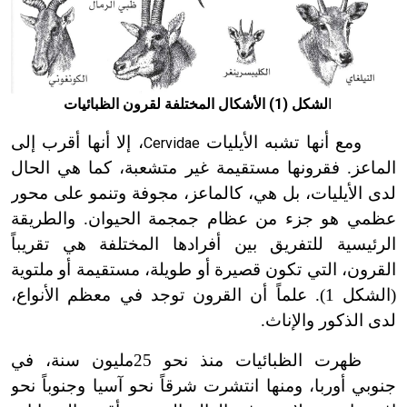
ا
لشكل (1) الأشكال المختلفة لقرون الظبائيات
ومع أنها تشبه الأيليات
، إلا أنها أقرب إلى
Cervidae
الماعز. فقرونها مستقيمة غير متشعبة، كما هي الحال
لدى الأيليات، بل هي، كالماعز، مجوفة وتنمو على محور
عظمي هو جزء من عظام جمجمة الحيوان. والطريقة
الرئيسية للتفريق بين أفرادها المختلفة هي تقريباً
القرون، التي تكون قصيرة أو طويلة، مستقيمة أو ملتوية
(الشكل 1). علماً أن القرون توجد في معظم الأنواع،
لدى الذكور والإناث.
ظهرت الظبائيات منذ نحو 25مليون سنة، في
جنوبي أوربا، ومنها انتشرت شرقاً نحو آسيا وجنوباً نحو