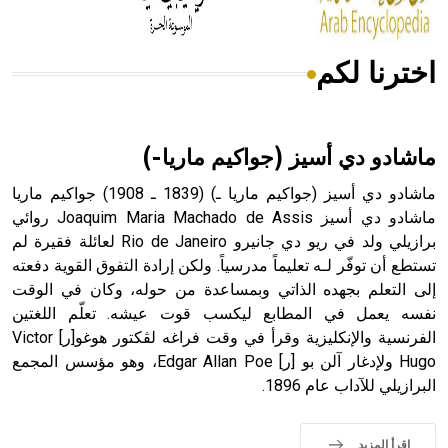
اخترنا لكم
هل تعلم أن الأبسيد كلمة فرنسية اللفظ تم اعتمادها مصطلحاً
أثرياً يستخدم في العمارة عموماً وفي العمارة الدينية الخاصة
بالكنائس خصوصاً، وفي الإنكليزية أب
ماشادو دي أسيز (جواكيم ماريا-)
ماشادو دي أسيز (جواكيم ماريا ـ) (1839 ـ 1908) جواكيم ماريا
ماشادو دي أسيز Joaquim Maria Machado de Assis روائي
برازيلي ولد في ريو دي جانيرو Rio de Janeiro لعائلة فقيرة لم
- هل تعلم أن أبجر Abgar اسم معروف جيداً يعود إلى عدد من
الملوك الذين حكموا مدينة إديسا (الرها) من أبجر الأول وحتى
تستطع أن توفّر لـه تعليماً مدرسياً. ولكن إرادة التفوق القوية دفعته
التاسع، وهم ينتسبون إلى أسرة أوسروين
إلى التعلم بجهده الذاتي وبمساعدة من حوله، وكان في الوقت
نفسه يعمل في المطابع ليكسب قوت عيشه. تعلّم اللغتين
الفرنسية والإنكليزية وقرأ في وقت فراغه لڤكتور هوغو[ر] Victor
Hugo ولإدغار آلن بو [ر] Edgar Allan Poe، وهو مؤسس المجمع
البرازيلي للآداب عام 1896.
- هل تعلم أن الأبجدية الكنعانية تتألف من /22/ علامة كتابية
sign تكتب منفصلة غير متصلة، وتعتمد المبدأ الأكوروفوني،
حيث تقتصر القيمة الصوتية للعلامة الك
اقرأ المزيد