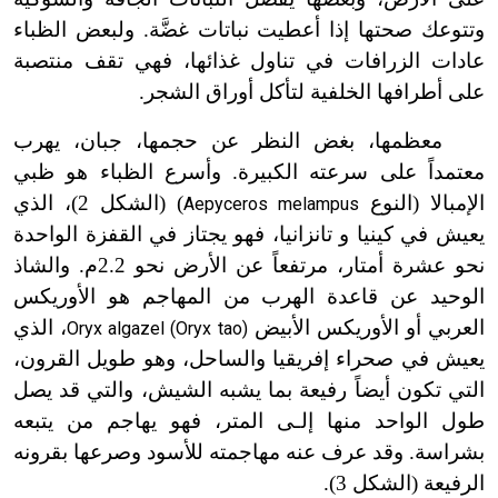
وتتوعك صحتها إذا أعطيت نباتات غضَّة. ولبعض الظباء
عادات الزرافات في تناول غذائها، فهي تقف منتصبة
على أطرافها الخلفية لتأكل أوراق الشجر.
معظمها، بغض النظر عن حجمها، جبان، يهرب
معتمداً على سرعته الكبيرة. وأسرع الظباء هو ظبي
الإمبالا (النوع
) (الشكل 2)، الذي
Aepyceros melampus
يعيش في كينيا و تانزانيا، فهو يجتاز في القفزة الواحدة
نحو عشرة أمتار، مرتفعاً عن الأرض نحو 2.2م. والشاذ
الوحيد عن قاعدة الهرب من المهاجم هو الأوريكس
العربي أو الأوريكس الأبيض
، الذي
Oryx algazel (Oryx tao)
يعيش في صحراء إفريقيا والساحل، وهو طويل القرون،
التي تكون أيضاً رفيعة بما يشبه الشيش، والتي قد يصل
طول الواحد منها إلـى المتر، فهو يهاجم من يتبعه
بشراسة. وقد عرف عنه مهاجمته للأسود وصرعها بقرونه
الرفيعة (الشكل 3).