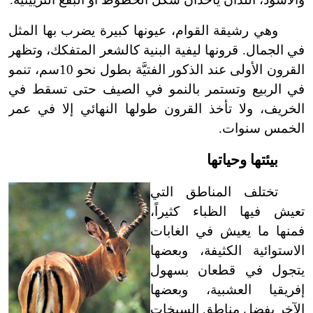
وهي رشيقة القوام، عيونها كبيرة يضرب بها المثل
في الجمال. قرونها ليفية البنية كالشعر المتفكك، وتظهر
القرون الأولى عند الذكور الفتيَّة بطول نحو 10سم، تنمو
في الربيع وتستمر بالنمو في الصيف حتى تسقط في
الخريف، ولا تأخذ القرون طولها النهائي إلا في عمر
الخمس سنوات.
بيئتها وحياتها
تختلف المناطق التي
تعيش فيها الظباء كثيراً،
فمنها ما يعيش في الغابات
الاستوائية الكثيفة، وبعضها
يتجول في قطعان بسهول
إفريقيا العشبية، وبعضها
الآخر يفضل مناطق السبخات