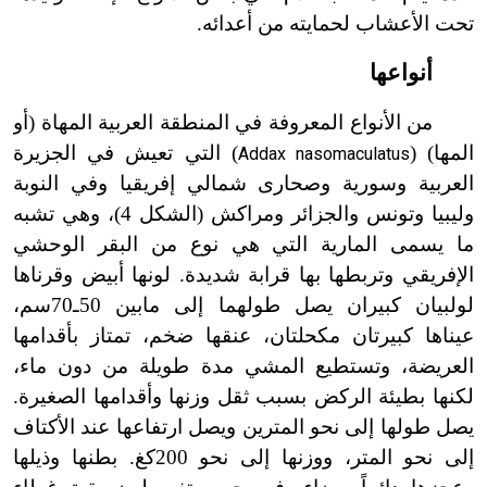
تحت الأعشاب لحمايته من أعدائه.
أنواعها
من الأنواع المعروفة في المنطقة العربية المهاة (أو
المها) (
) التي تعيش في الجزيرة
Addax nasomaculatus
العربية وسورية وصحارى شمالي إفريقيا وفي النوبة
وليبيا وتونس والجزائر ومراكش (الشكل 4)، وهي تشبه
ما يسمى المارية التي هي نوع من البقر الوحشي
الإفريقي وتربطها بها قرابة شديدة. لونها أبيض وقرناها
لولبيان كبيران يصل طولهما إلى مابين 50ـ70سم،
عيناها كبيرتان مكحلتان، عنقها ضخم، تمتاز بأقدامها
العريضة، وتستطيع المشي مدة طويلة من دون ماء،
لكنها بطيئة الركض بسبب ثقل وزنها وأقدامها الصغيرة.
يصل طولها إلى نحو المترين ويصل ارتفاعها عند الأكتاف
إلى نحو المتر، ووزنها إلى نحو 200كغ. بطنها وذيلها