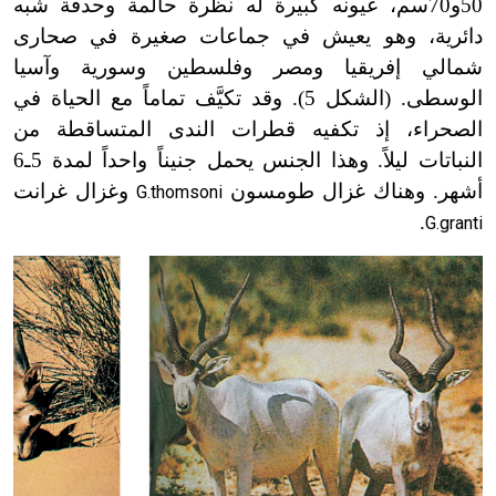
50و70سم، عيونه كبيرة له نظرة حالمة وحدقة شبه
دائرية، وهو يعيش في جماعات صغيرة في صحارى
شمالي إفريقيا ومصر وفلسطين وسورية وآسيا
الوسطى. (الشكل 5). وقد تكيَّف تماماً مع الحياة في
الصحراء، إذ تكفيه قطرات الندى المتساقطة من
النباتات ليلاً. وهذا الجنس يحمل جنيناً واحداً لمدة 5ـ6
أشهر. وهناك غزال طومسون
وغزال غرانت
G.thomsoni
.
G.granti