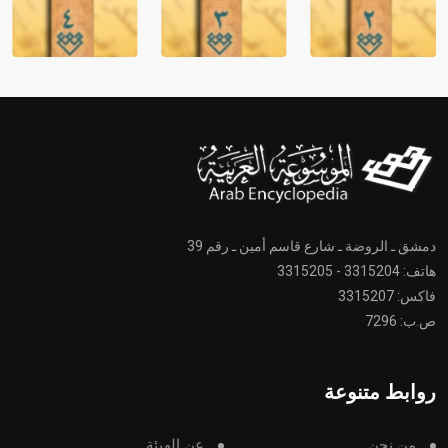
دمشق ـ الروضة ـ شارع قاسم أمين ـ رقم 39
هاتف: 3315204 - 3315205
فاكس: 3315207
ص.ب: 7296
روابط متنوعة
من نحن
عن الهيئة