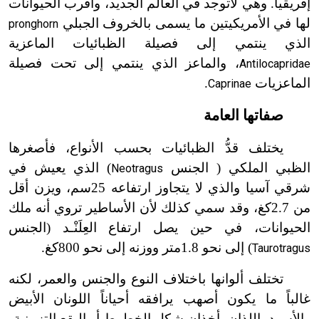
إفريقيا. وهي لاتوجد في العالم الجديد، وأقرب الحيوانات
لها في الأمريكيتين ما يسمى بالخروف الجبلي
pronghorn
الذي ينتمي إلى فصيلة الظبائيات الماعزية
، والماعز الذي ينتمي إلى تحت فصيلة
Antilocapridae
الماعزيات
.
Caprinae
صفاتها العامة
يختلف قدُّ الظبائيات بحسب الأنواع، فأصغرها
الظبي الملكي ( الجنس
) الذي يعيش في
Neotragus
شرقي آسيا والذي لا يتجاوز ارتفاعه 25سم، ويزن أقل
من
2.7
كغ، وقد سمي كذلك لأن الأساطير تروي أنه ملك
الحيوانات، في حين يصل ارتفاع العِلَنْـد (الجنس
) إلى نحو
1.8
متر ووزنه إلى نحو 800كغ.
Taurotragus
تختلف ألوانها باختلاف النوع والجنس والعمر، لكنه
غالباً ما يكون أصهب يرافقه أحياناً اللونان الأبيض
والأسود، اللذان يأخذان شكل الخطوط أو البقع التزيينية.