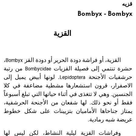
قزيه
هيئة الموسوعة العربية تطلق موسوعات جديدة في عام 2026
Bombyx - Bombyx
القزية
القزية، أو فراشة دودة الحرير أو دودة القز
،
Bombyx
حشرة تنتمي إلى فصيلة القزيات
من رتبة
Bombycidae
حرشفيات الأجنحة
. لونها أبيض يميل إلى
Lepidoptera
الاصفرار، قرون استشعارها مشطية مضاعفة في كلا
الجنسين. وهي لا تتغذى في أثناء حياتها التي تبلغ أسبوعاً
فقط أو نحو ذلك. لها شفعان من الأجنحة الحرشفية،
يمتاز جناحاها الأماميان بتزيينات على شكل خطوط
عريضة شبه رمادية.
وفراشات القزية ليلية النشاط، لكن ليس لها