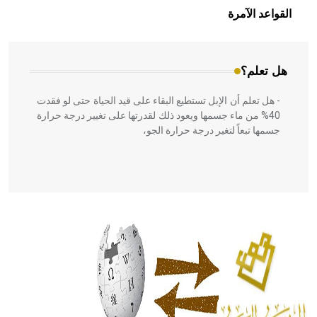
بالعمارة الإسلامية في بلاد الشام ومصر خاصة، حيث يحرص
القواعد الآمرة
المعمار على بناء مداميكه وخاصة في الواجهات
هل تعلم؟
- هل تعلم أن الإبل تستطيع البقاء على قيد الحياة حتى لو فقدت
40% من ماء جسمها ويعود ذلك لقدرتها على تغيير درجة حرارة
جسمها تبعاً لتغير درجة حرارة الجو،
- هل تعلم أن أبقراط كتب في الطب أربعة مؤلفات هي:
الحكم، الأدلة، تنظيم التغذية، ورسالته في جروح الرأس. ويعود
له الفضل بأنه حرر الطب من الدين والفلسفة.
- هل تعلم أن المرجان إفراز حيواني يتكون في البحر ويتركب