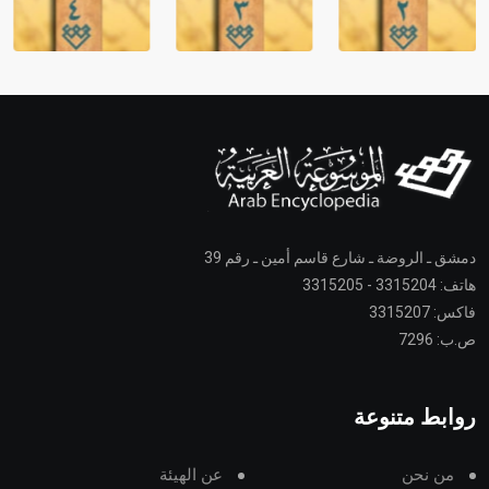
دمشق ـ الروضة ـ شارع قاسم أمين ـ رقم 39
هاتف: 3315204 - 3315205
فاكس: 3315207
ص.ب: 7296
روابط متنوعة
من نحن
عن الهيئة