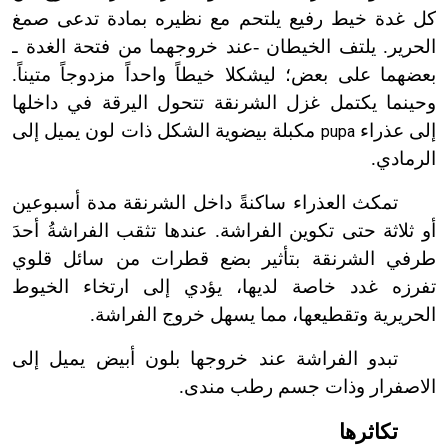
كل غدة خيط رفيع يلتحم مع نظيره بمادة تدعى صمغ
الحرير. يلتف الخيطان -عند خروجهما من فتحة الغدة
ـ
بعضهما على بعض؛ ليشكلا خيطاً واحداً مزدوجاً متيناً.
وحينما يكتمل غزل الشرنقة تتحول اليرقة في داخلها
إلى عذراء
مكبلة بيضوية الشكل ذات لون يميل إلى
pupa
الرمادي.
تمكث العذراء ساكنةً داخل الشرنقة مدة أسبوعين
أو ثلاثة حتى تكوين الفراشة. عندها تثقب الفراشةُ أحدَ
طرفي الشرنقة بتأثير بضع قطرات من سائل قلوي
تفرزه غدد خاصة لديها، يؤدي إلى ارتخاء الخيوط
الحريرية وتقطيعها، مما يسهل خروج الفراشة.
تبدو الفراشة عند خروجها بلون أبيض يميل إلى
الاصفرار وذات جسم رطب مندى.
تكاثرها