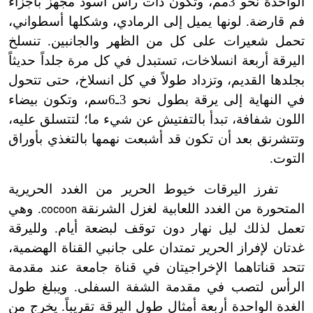
الواحدة نحو 3مم، وتكون ذات رأس أسود مجهز بأجزاء
فم قارضة. لونها يميل إلى الرمادي، وشكلها أسطواني،
تحمل شعيرات على كل من الظهر والجانبين. تنسلخ
اليرقة أربعة انسلاخات، تستبدل في كل مرة جلداً حديثاً
بجلدها القديم، وتزداد طولاً في كل انسلاخ، حتى تتحول
في النهاية إلى يرقة بطول نحو 3
ـ
6سم، وتكون بيضاء
اللون شفافة، تبدأ بالتفتيش عن شيء ما؛ لتتسلق عليه،
وتتشرنق بعد أن تكون قد أشبعت نهمها بالتغذي بأوراق
التوت.
تفرز اليرقات خيوط الحرير من الغدد الحريرية
المتحورة من الغدد اللعابية لغزل الشرنقة
. وهي
cocoon
تعمل لذلك ليل نهار دون توقف لبضعة أيام. ولليرقة
غدتان لإفراز الحرير تمتدان على جانبي القناة الهضمية،
تتحد قناتاهما الإخراجيتان في قناة جامعة عند مقدمة
الرأس لتصب في مقدمة الشفة السفلى. ويبلغ طول
الغدة الواحدة أربعة أمثال طول اليرقة تقريباً. يخرج من