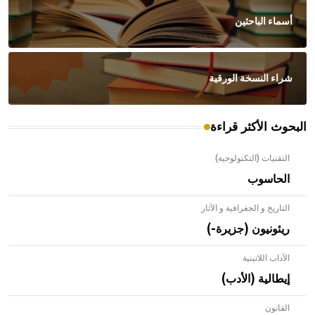
أسماء الباحثين
شراء النسخة الورقية
البحوث الأكثر قراءة
التقنيات (التكنولوجية)
الحاسوب
التاريخ و الجغرافية و الآثار
ريئونيون (جزيرة-)
الآداب اللاتينية
إيطالية (الأدب)
القانون
- هل تعلم أن الأبلق نوع من الفنون الهندسية التي ارتبطت