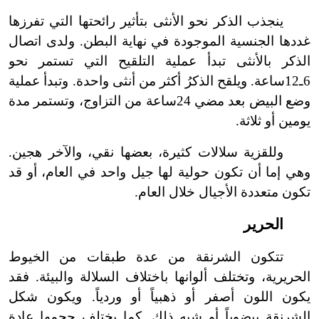
ينجذب الذكر نحو الأنثى بتأثير رائحتها التي تفرزها
غددها الجنسية الموجودة في نهاية البطن. ولدى اتصال
الذكر بالأنثى تبدأ عملية التلقيح التي تستمر نحو
6
ـ
12ساعة. ويلقح الذكرُ أكثر من أنثى واحدة. وتبدأ عملية
وضع البيض بعد مضي 24ساعة من التزاوج، وتستمر مدة
يومين أو ثلاثة.
وللقزية سلالات كثيرة، بعضها نقي، والآخر هجين.
وهي إما أن تكون حولية لها جيل واحد في العام، أو قد
تكون متعددة الأجيال خلال العام.
الحرير
تتكون الشرنقة من عدة طبقات من الخيوط
الحريرية، وتختلف ألوانها باختلاف السلالة والبيئة. فقد
يكون اللون أصفر أو ذهبياً أو وردياً. ويكون شكل
الشرنقة بيضوياً أو شبه ذلك. كما يختلف حجمها عادة