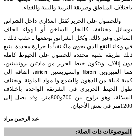
باختلاف المناطق وطريقة التربية والبيئة والغذاء.
وللحصول على الحرير تُقتَل العذارى داخل الشرانق
بوسائل مختلفة، كالبخار الساخن أو الهواء الجاف
الساخن وغير ذلك. وتُحَل الشرانق بوضعها
ـ
عقب ذلك
ـ
في وعاء النقع الذي يحوي ماءً نقياً ذا حرارة محددة. يتبع
ذلك طريقة تقنية محددة للحصول على الخيوط كاملة
دون إتلاف. ويتكون خيط الحرير من مادتين بروتينيتين،
هما الفيبروين
والسيريسين
، إضافة إلى
siricin
fibroin
كمية قليلة من الدهون والشمع والمواد الملونة. ويختلف
طول الخيط الحريري في الشرنقة الواحدة باختلاف
السلالة، وهو يراوح بين 700و800متر، وقد يصل إلى
1200متر في بعض الأحيان.
عبد الرحمن مراد
الموضوعات ذات الصلة: