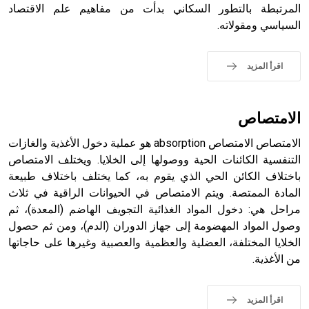
المرتبطة بالتطور السكاني بدأت من مفاهيم علم الاقتصاد
sign تكتب منفصلة غير متصلة، وتعتمد المبدأ الأكوروفوني،
السياسي ومقولاته.
حيث تقتصر القيمة الصوتية للعلامة الك
اقرأ المزيد
الامتصاص
الامتصاص الامتصاص absorption هو عملية دخول الأغذية والغازات
التنفسية الكائنات الحية ووصولها إلى الخلايا. ويختلف الامتصاص
باختلاف الكائن الحي الذي يقوم به، كما يختلف باختلاف طبيعة
المادة الممتصة. ويتم الامتصاص في الحيوانات الراقية في ثلاث
مراحل هي: دخول المواد الغذائية التجويف الهاضم (المعدة)، ثم
وصول المواد المهضومة إلى جهاز الدوران (الدم)، ومن ثم حصول
الخلايا المختلفة، العضلية والعظمية والعصبية وغيرها على حاجاتها
من الأغذية.
اقرأ المزيد