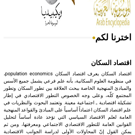
من مادة كربونات الكلسيوم، وهو أحمر أو شديد الحمرة وهو
أجود أنواعه، ويمتاز بكبر الحجم ويسمى الش
اخترنا لكم
هل تعلم أن الأبسيد كلمة فرنسية اللفظ تم اعتمادها مصطلحاً
أثرياً يستخدم في العمارة عموماً وفي العمارة الدينية الخاصة
بالكنائس خصوصاً، وفي الإنكليزية أب
اقتصاد السكان
اقتصاد السكان يعرف اقتصاد السكان population economics،
في منظومة العلوم السكانية، بأنه علم فرعي يشمل جميع الأسس
والمبادئ المنهجية الخاصة ببحث العلاقة بين تطور السكان وتطور
- هل تعلم أن أبجر Abgar اسم معروف جيداً يعود إلى عدد من
الملوك الذين حكموا مدينة إديسا (الرها) من أبجر الأول وحتى
المجتمع كلّه، وعلى وجه الخصوص التطور الاقتصادي في إطار
التاسع، وهم ينتسبون إلى أسرة أوسروين
تشكيلة اقتصادية ـ اجتماعية معينة. وتعتمد البحوث والنظريات في
علم اقتصاد السكان اعتماداً أساسياً على المبادئ والقواعد المنهجية
العامة لعلم الاقتصاد السياسي التي تؤخذ عادة أساساً لتحليل
القوانين العامة للتطور الاقتصادي الاجتماعي ومعرفتها، ومن ثم
يمكن القول إنّ المحاولات الأولى لدراسة الجوانب الاقتصادية
- هل تعلم أن الأبجدية الكنعانية تتألف من /22/ علامة كتابية