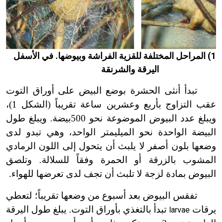
الشكل (1) المراحل المختلفة للقزية الفراشة وبيوضها. في الأسفل
اليرقة والشرنقة
تبدأ أنثى الحشرة بوضع البيض على أوراق التوت
عقب التزاوج بأربع وعشرين ساعة تقريباً (الشكل 1)،
ويبلغ عدد البيوض الموضوعة نحو 500بيضة. ويبلغ طول
البيضة الواحدة نحو الميليمتر الواحد، وهي تبدو لدى
وضعها بلون أصفر لا يلبث أن يتحول إلى اللون الرمادي
المشوب بالزرقة أو الحمرة وفقاً للسلالة. وتلصق
البيوض بمادة لزجة لا تلبث أن تجف لدى تعرضها للهواء.
تفقس البيوض بعد أسبوع من وضعها تقريباً؛ لتعطي
يرقات
تبدأ بالتغذي بأوراق التوت. يبلغ طول اليرقة
larvae