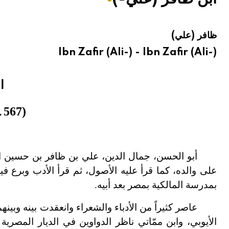
هيئة الموسوعة العربية تطلق موسوعات جديدة في عام 2026
ظافر (علي)
Ibn Zafir (Ali-) - Ibn Zafir (Ali-)
ا
(567 ـ613 هـ/1171ـ 1216م)
أبو الحسن، جمال الدين، علي بن ظافر بن حسين الأ
على والده، كما قرأ عليه الأصول، ثم قرأ الأدب وبرع ف
بمدرسة المالكية بمصر بعد أبيه.
عاصر كثيراً من الأدباء والشعراء وانعقدت بينه وبين
الأيوبي، وابن ممّاتي ناظر الدواوين في الديار المصري