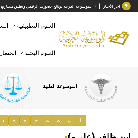
آخر الأخبار
الموسوعة العربية توسّع حضورها الرقمي وتطلق مشاريع معرف
فوز الأستاذ الدكتور وليد محمد السراقبي بجائزة كتارا ل
العلوم التطبيقية
اللغ
جائزة مجمع الملك سلمان العالمي للغة العربية 2025
الأستاذ إياد خالد الطباع مدير عام لهيئة الموسوعة العربية
العلوم البحتة
الحضارة
السيد محمد ياسين صالح وزيرا للثقافة
صدور المجلد الثامن من موسوعة الآثار في سورية
توصيات مجلس الإدارة
الموسوعة الطبية
صدور المجلد السابع من موسوعة الآثار في سورية
صدور المجلد الثامن عشر من الموسوعة الطبية
إعلان..
أ
ب
ت
ث
ج
ح
خ
د
دار الفكر الموزع الحصري لمنشورات هيئة الموسوعة العرب
ابن ظافر (علي-)