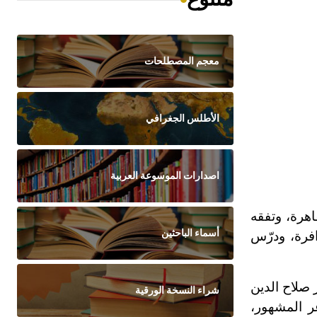
معجم المصطلحات
الأطلس الجغرافي
اصدارات الموسوعة العربية
اهرة، وتفقه
أسماء الباحثين
افرة، ودرّس
 صلاح الدين
شراء النسخة الورقية
عر المشهور،