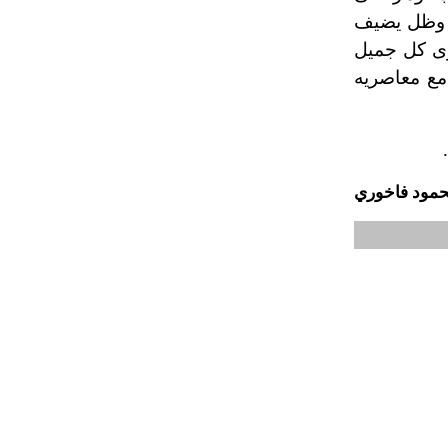
تم اعتمادها مصطلحاً أثرياً يستخدم في
ب، وظل يضيف
العمارة عموماً وفي العمارة الدينية
حوى كل جميل
الخاصة بالكنائس خصوصاً، وفي
مع معاصريه
الإنكليزية أب
- هل تعلم أن أبجر Abgar اسم معروف
جيداً يعود إلى عدد من الملوك الذين
حكموا مدينة إديسا (الرها) من أبجر الأول
مود فاخوري
وحتى التاسع، وهم ينتسبون إلى أسرة
أوسروين
- هل تعلم أن الأبجدية الكنعانية تتألف من
/22/ علامة كتابية sign تكتب منفصلة
غير متصلة، وتعتمد المبدأ الأكوروفوني،
حيث تقتصر القيمة الصوتية للعلامة الك