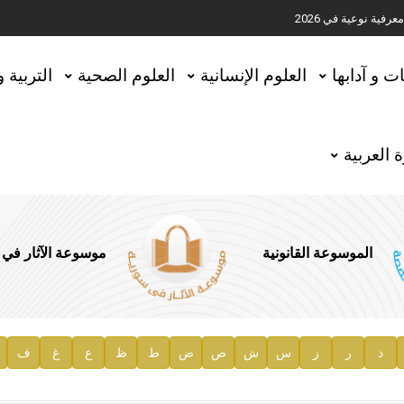
ية نوعية في 2026
تحقيق المخطوطات في العاصمة القطرية الدوحة
ات و آدابها
العلوم الإنسانية
العلوم الصحية
التربية 
 العربية
الموسوعة القانونية
موسوعة الآثار في
ذ
ر
ز
س
ش
ص
ض
ط
ظ
ع
غ
ف
ية