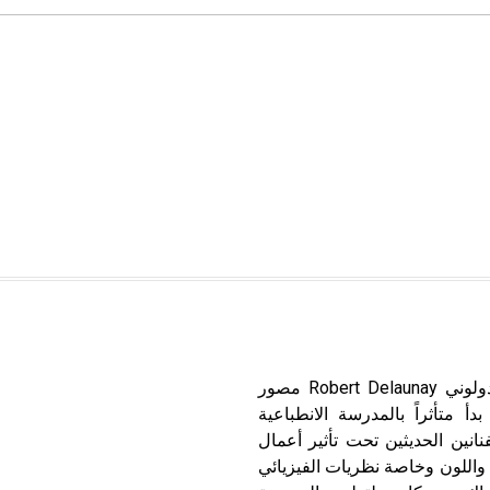
دولوني (روبير وسونيا -) روبير دولوني (1885-1941) روبير دولوني Robert Delaunay مصور
أ متأثراً بالمدرسة الانطباعية
 Seurat، ثم وقع كأغلب الفنانين الحديثين تحت تأثير أعمال
 واللون وخاصة نظريات الفيزيائي