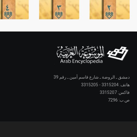
دمشق ـ الروضة ـ شارع قاسم أمين ـ رقم 39
هاتف: 3315204 - 3315205
فاكس: 3315207
ص.ب: 7296