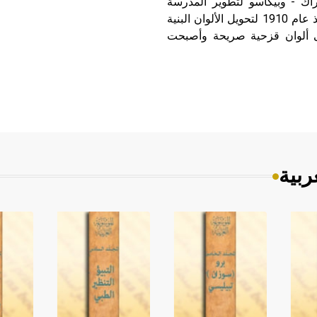
راك - وبيكاسو لتطوير المدرسة
التكعيبية التحليلية للوصول إلى المدرسة التكعيبية التركيبية منذ عام 1910 لتحويل الألوان البنية
إلى ألوان قزحية صريحة وأصبحت
ربية