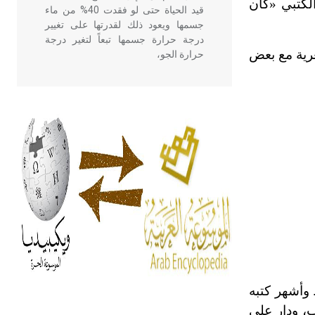
لكتبي «كان
قيد الحياة حتى لو فقدت 40% من ماء
جسمها ويعود ذلك لقدرتها على تغيير
درجة حرارة جسمها تبعاً لتغير درجة
رية مع بعض
حرارة الجو،
- هل تعلم أن أبقراط كتب في الطب
أربعة مؤلفات هي: الحكم، الأدلة، تنظيم
التغذية، ورسالته في جروح الرأس.
ويعود له الفضل بأنه حرر الطب من
الدين والفلسفة.
- هل تعلم أن المرجان إفراز حيواني
يتكون في البحر ويتركب من مادة
كربونات الكلسيوم، وهو أحمر أو شديد
الحمرة وهو أجود أنواعه، ويمتاز بكبر
الحجم ويسمى الش
 وأشهر كتبه
ب، ودار على
هل تعلم أن الأبسيد كلمة فرنسية اللفظ