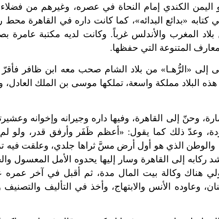
 اليمن الكندي إمام النحاة في عصره، وغيرهم من فضلاء 
 كتابه «بدائع البدائه»، كما كانت داره في القاهرة محط ر
 بلاد المغرب والأندلس غرباً. وكانت لديه مكتبة عامرة 
المعارف المتنوعة التي حفظها.
ى إلى «الرُّهـا» من بلاد الشام صحب معه ابن ظافر فأقرّ 
هذه البلاد مملكة واسعة، تملكها موسى بن الملك العادل، 
ارة، وحنّ إلى القاهرة، وفيها داره وجيرانه وإخوانه وعشيرت
ة، وعدّ ذلك كما يقول: «أعظم ظَفَر وأرفق قدر، ولو لم ي
والوطن الذي هو أول أرض مسَّ ثراها جلدي، وعلقت فيه تما
 شد ركابه إلى القاهرة وسار إليها يحدوه الأمل المعسول وال
وولي هناك وكالة بيت المال مدة، ثم أقبل في آخر عمره 
ئنان، وعاوده الأنس والابتهاج، وأخذ في التأليف والتصنيف