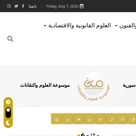
تابعنا:
Friday, Aug 7, 2026
والفنون
العلوم القانونية والاقتصادية
 سورية
موسوعة العلوم والتقانات
ق
ك
ل
م
ن
هـ
و
ي
متنوع