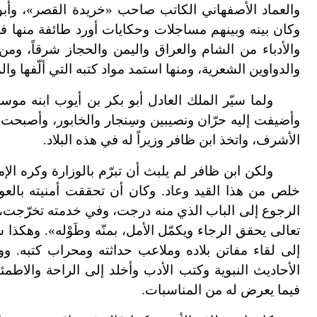
والعماد الأصفهاني الكاتب صاحب «خريدة القصر»، وأبو
وكان بينه وبينهم مساجلات وحكايات أورد طائفة منها في
والأدباء من الشام والعراق واليمن والحجاز شرقاً، ومن
والدواوين الشعرية، ومنها استمد مواد كتبه التي ألّفها و
ولما سيّر الملك العادل أبو بكر بن أيوب ابنه موس
وأضيفت إليه حرّان ونصيبين وسِنجار والخابور، وأصبحت 
الأشرف، واتخذ ابن ظافر وزيراً له في هذه البلاد.
ولكن ابن ظافر لم يلبث أن تبرّم بالوزارة وكره الإم
خلص من هذا القيد وعاد. وكان أن تحققت أمنيته بالعود
الرجوع إلى الباب الذي منه درجت، وفي خدمته تخرّجت، 
تعالى يحقق الرجاء ويكمّل الأمل، بمنّه وطَوْله». وهكذا
إلى لقاء مفاتن بلاده وملاعب حداثته ومحراب كتبه. 
الأحاديث النبوية وكتب الأدب وأخلد إلى الراحة والاطم
فيما يعرض له من المناسبات.