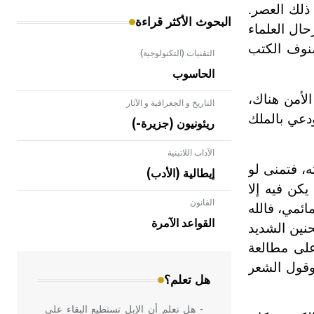
ذلك العصر.
البحوث الأكثر قراءة
حال العلماء
بصنوف الكتب
التقنيات (التكنولوجية)
الحاسوب
الأمن هناك،
التاريخ و الجغرافية و الآثار
ودعي بالملك
ريئونيون (جزيرة-)
الآداب اللاتينية
ه، فتمنى لو
إيطالية (الأدب)
كن فيه إلا
القانون
- هل تعلم أن الأبلق نوع من الفنون
ئمي، فالله
الهندسية التي ارتبطت بالعمارة الإسلامية
القواعد الآمرة
حنين الشديد
في بلاد الشام ومصر خاصة، حيث يحرص
على مطالعة
المعمار على بناء مداميكه وخاصة في
الواجهات
 وقول الشعر
هل تعلم؟
- هل تعلم أن الإبل تستطيع البقاء على