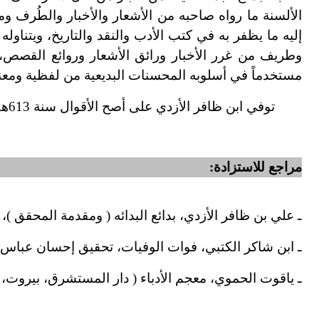
الألسنة ما رواه صاحبه من الأشعار والأخبار والطُرف و
إليه ما يظفر به في كتب الأدب والنقد والتاريخ، ويتناو
وطريف من غرر الأخبار ورائق الأشعار وروائع القصص، 
مستخدماً في أسلوبه المحسنات البديعية من لفظية ومعنوي
توفي ابن ظافر الأزدي على أصح الأقوال سنة 613هـ، وبعض المصادر تجعل وفاته سنة 623هـ، ولعل فيها تصحيفاً.
مراجع للاستزادة:
ـ علي بن ظافر الأزدي، بدائع البدائه ( ومقدمة المحقق )، تحق
ـ ابن شاكر الكتبي، فوات الوفيات، تحقيق إحسان عباس (بيروت
ـ ياقوت الحموي، معجم الأدباء ( دار المستشرق، بيروت، 