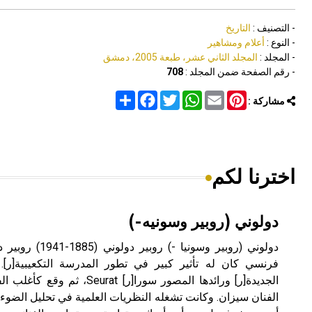
- التصنيف :
التاريخ
- النوع :
أعلام ومشاهير
- المجلد :
المجلد الثاني عشر، طبعة 2005، دمشق
- رقم الصفحة ضمن المجلد :
708
Share
Facebook
Twitter
WhatsApp
Email
Pinterest
مشاركة :
اخترنا لكم
دولوني (روبير وسونيه-)
فرنسي كان له تأثير كبير في تطور المدرسة التكعيبية[ر]. بد
الجديدة[ر] ورائدها المصور سورا[ر]
الفنان سيزان. وكانت تشغله النظريات العلمية في تحليل الضوء