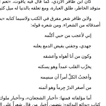
كان ابن ظافر الأزدي، كما قال فيه ياقوت، «نعم 
متوقد الخاطر، طلق العبارة، ومع تعلقه بالدنيا له ميل كثير
ولابن ظافر شعر مفرق في الكتب ولاسيما كتابه «ب
أصدقائه من الشعراء. ومن شعره قوله:
إني لأعجب من حبي أكتِّمه
جهدي، وجفني بفيض الدمع يعلنه
وكون من أنا أهواه وأعشقه
يخرِّب القلب عمداً وهو يسكنه
وأعجبُ الكلِّ أمراً أن مبسِمه
من أصغر الدرّ جِرماً وهو أثمنه
أما مؤلفاته فمنها: «أخبار الشجعان»، و«أخبار ملو
كتاب «بدائع البدائه»: يتضمن أخبار من قال شعراً على 