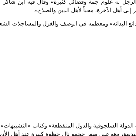
الرجل له علوم جمة وفضائل كثيرة» وقال فيه ابن شاكر ا
 إلى أهل الآخرة، محباً لأهل الدين والصلاح».
دائع البدائه» ومعظمه في الوصف والغزل والمساجلات الشع
ك الدولة السلجوقية والدول المنقطعة» وكتاب «التشبيهات».
البديهة، وهو على صغر حجمه نال حظوة كبيرة عند أهل الأد