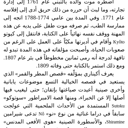
اضطره موت والده بالتبني عام 1761 إلى إدارة
تجارته، وما
لبث أن حرره من ذلك حريق أدى إلى إفلاسه
عام 1771. وفي المدة بين عامي 1774
-
1788 اتجه إلى
ممارسة الطب، ثم صرفه موت طفل على يديه عن هذه
المهنة ووقف نفسه نهائياً على الكتابة، فانتقل إلى كيوتو
وأقام في أديرتها مكبّاً على العمل على الرغم من
Kyôto
صعوبات الحياة، وأصبحت مؤلفاته في هذه المدة تبدو له
تافهة لدرجة أنه رمى ثمانين مخطوطاً في بئر عام 1807.
ومع ذلك استمر بالكتابة حتى وفاته 1809.
يعرف أكيناري بمؤلّفه «قصص المطر والقمر» الذي
يستعيد في قصصه الخيالية التسع موضوعات يابانية
وأخرى صينية أعيدت صياغتها بإتقان؛ حتى ليغيب فيها
أصلها إلا عن الخبراء، ومنها قصة الامبراطور «سوتوكو»
المستمدة من الأحداث الملحمية التي عولجت
Sutoku
سابقاً في دراما غنائية من نوع «نو»
تدعى شيرامين
Nô
، والأسطورة الصينية «هوى الأفعى المدنس»
Shiramine