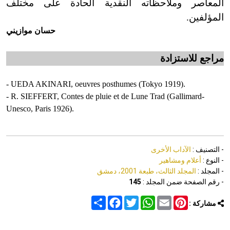
المعاصر وملاحظاته النقدية الحادة على مختلف
المؤلفين.
حسان موازيني
مراجع للاستزادة
-
UEDA AKINARI, oeuvres posthumes (
Tokyo
1919).
-
R. SIEFFERT, Contes de pluie et de Lune Trad (Gallimard-
Unesco, Paris 1926).
- التصنيف :
الآداب الأخرى
- النوع :
أعلام ومشاهير
- المجلد :
المجلد الثالث، طبعة 2001، دمشق
- رقم الصفحة ضمن المجلد :
145
Share
Facebook
Twitter
WhatsApp
Email
Pinterest
مشاركة :