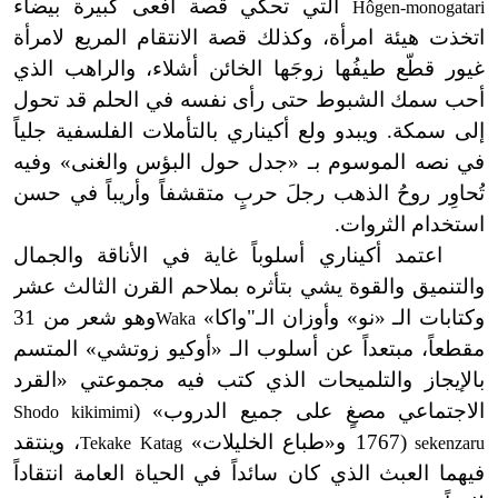
التي تحكي قصة أفعى كبيرة بيضاء
Hôgen-monogatari
اتخذت هيئة امرأة، وكذلك قصة الانتقام المريع لامرأة
غيور قطّع طيفُها زوجَها الخائن أشلاء، والراهب الذي
أحب سمك الشبوط حتى رأى نفسه في الحلم قد تحول
إلى سمكة. ويبدو ولع أكيناري بالتأملات الفلسفية جلياً
في نصه الموسوم بـ «جدل حول البؤس والغنى» وفيه
تُحاوِر روحُ الذهب رجلَ حربٍ متقشفاً وأريباً في حسن
استخدام الثروات.
اعتمد أكيناري أسلوباً غاية في الأناقة والجمال
والتنميق والقوة يشي بتأثره بملاحم القرن الثالث عشر
وكتابات الـ «نو» وأوزان الـ"واكا»
وهو شعر من 31
Waka
مقطعاً، مبتعداً عن أسلوب الـ «أوكيو زوتشي» المتسم
بالإيجاز والتلميحات الذي كتب فيه مجموعتي «القرد
الاجتماعي مصغٍ على جميع الدروب»
(
Shodo kikimimi
(1767 و
«
طباع الخليلات»
، وينتقد
Tekake Katag
sekenzaru
فيهما العبث الذي كان سائداً في الحياة العامة انتقاداً