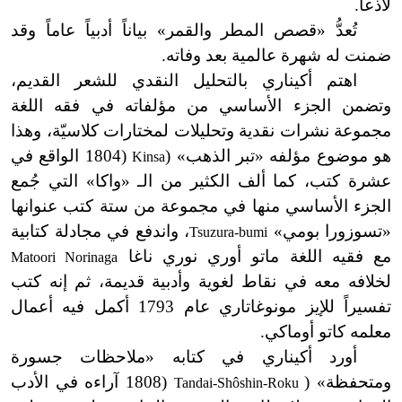
لاذعاً.
تُعدُّ «قصص المطر والقمر» بياناً أدبياً عاماً وقد
ضمنت له شهرة عالمية بعد وفاته.
اهتم أكيناري بالتحليل النقدي للشعر القديم،
وتضمن الجزء الأساسي من مؤلفاته في فقه اللغة
مجموعة نشرات نقدية وتحليلات لمختارات كلاسيّة، وهذا
هو موضوع مؤلفه «تبر الذهب»
(
(1804 الواقع في
Kinsa
عشرة كتب، كما ألف الكثير من الـ «واكا» التي جُمع
الجزء الأساسي منها في مجموعة من ستة كتب عنوانها
«تسوزورا بومي»
، واندفع في مجادلة كتابية
Tsuzura-bumi
مع فقيه اللغة ماتو أوري نوري ناغا
Matoori Norinaga
لخلافه معه في نقاط لغوية وأدبية قديمة، ثم إنه كتب
تفسيراً للإيز مونوغاتاري عام 1793 أكمل فيه أعمال
معلمه كاتو أوماكي.
أورد أكيناري في كتابه «ملاحظات جسورة
ومتحفظة»
(
(1808 آراءه في الأدب
Tandai-Shôshin-Roku