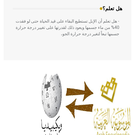
هل تعلم؟
- هل تعلم أن الإبل تستطيع البقاء على قيد الحياة حتى لو فقدت
40% من ماء جسمها ويعود ذلك لقدرتها على تغيير درجة حرارة
جسمها تبعاً لتغير درجة حرارة الجو،
- هل تعلم أن أبقراط كتب في الطب أربعة مؤلفات هي:
الحكم، الأدلة، تنظيم التغذية، ورسالته في جروح الرأس. ويعود
له الفضل بأنه حرر الطب من الدين والفلسفة.
- هل تعلم أن المرجان إفراز حيواني يتكون في البحر ويتركب
من مادة كربونات الكلسيوم، وهو أحمر أو شديد الحمرة وهو
أجود أنواعه، ويمتاز بكبر الحجم ويسمى الش