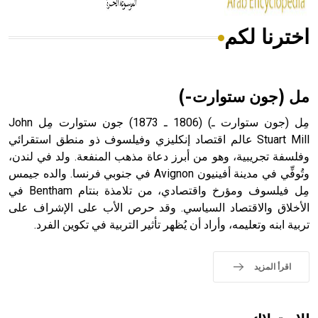
اخترنا لكم
هل تعلم أن الأبسيد كلمة فرنسية اللفظ تم اعتمادها مصطلحاً
أثرياً يستخدم في العمارة عموماً وفي العمارة الدينية الخاصة
بالكنائس خصوصاً، وفي الإنكليزية أب
مل (جون ستوارت-)
مِل (جون ستوارت ـ) (1806 ـ 1873) جون ستوارت مِل John
Stuart Mill عالم اقتصاد إنكليزي وفيلسوف ذو منطق استقرائي
وفلسفة تجريبية، وهو من أبرز دعاة مذهب المنفعة. ولد في لندن،
- هل تعلم أن أبجر Abgar اسم معروف جيداً يعود إلى عدد من
الملوك الذين حكموا مدينة إديسا (الرها) من أبجر الأول وحتى
وتُوفِّي في مدينة أفينيون Avignon في جنوبي فرنسا. والده جيمس
التاسع، وهم ينتسبون إلى أسرة أوسروين
مِل فيلسوف ومؤرخ واقتصادي، من تلامذة بنتام Bentham في
الأخلاق والاقتصاد السياسي. وقد حرص الأب على الإشراف على
تربية ابنه وتعليمه، وأراد أن يُظهر تأثير التربية في تكوين الفرد.
- هل تعلم أن الأبجدية الكنعانية تتألف من /22/ علامة كتابية
اقرأ المزيد
sign تكتب منفصلة غير متصلة، وتعتمد المبدأ الأكوروفوني،
حيث تقتصر القيمة الصوتية للعلامة الك