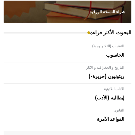
شراء النسخة الورقية
البحوث الأكثر قراءة
التقنيات (التكنولوجية)
الحاسوب
التاريخ و الجغرافية و الآثار
ريئونيون (جزيرة-)
الآداب اللاتينية
إيطالية (الأدب)
القانون
- هل تعلم أن الأبلق نوع من الفنون الهندسية التي ارتبطت
بالعمارة الإسلامية في بلاد الشام ومصر خاصة، حيث يحرص
القواعد الآمرة
المعمار على بناء مداميكه وخاصة في الواجهات