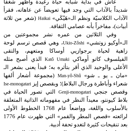
عاش في بداية شبابه حياة رغيدة وأظهر شغفاً
شديداً بالآداب التي وجد فيها تعويضاً عن عاهاته، فقرأ
الآداب الكلاسيّة ونظم الـ
«
هَيْكَي»
(شعر من ثلاثة
Haikai
أبيات)، مفاخراً بأنه عصامي الثقافة.
وفي الثلاثين من عمره نشر مجموعتين من
الـ
«
أوكيو زوتشي»
، وهي قصص ترسم لوحة
Ukio-Zôshi
زاهية لحياة برجوازيي أوساكا ومتعهم، والتقى
الفيلسوف كاتو أوماكي
الذي أصبح مثله
Katô Umaki
الأعلى والوحيد الذي أقر بتأثره به؛ فبدأ يعنى بشعر الـ
«مان ـ يو ـ شو»
(مجموعة أشعار ألفها
Man-yô-Shû
شعراء وأباطرة ورجال البلاط)؛ وبقصص إيز
Ise-monogatari
وقصص جنجي
التي تصور الحياة في
Genji-monogatari
بلاط كيونتو، معيداً النظر في مفهوماته الذاتية المتعلقة
بالأسلوب واللغة، وواضعاً عام 1768 الخطوط الأولى
لرائعته «قصص المطر والقمر» التي ظهرت عام 1776
بعد تنقيحات كثيرة لتغدو تحفة أدبية.