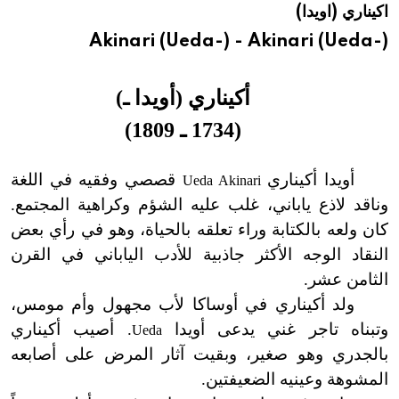
اكيناري (اويدا)
هيئة الموسوعة العربية تطلق موسوعات جديدة في عام 2026
Akinari (Ueda-) - Akinari (Ueda-)
أكيناري (أويدا ـ)
(1734 ـ 1809)
أويدا أكيناري
قصصي وفقيه في اللغة
Ueda Akinari
وناقد لاذع ياباني، غلب عليه الشؤم وكراهية المجتمع.
كان ولعه بالكتابة وراء تعلقه بالحياة، وهو في رأي بعض
النقاد الوجه الأكثر جاذبية للأدب الياباني في القرن
الثامن عشر.
ولد أكيناري في أوساكا لأب مجهول وأم مومس،
وتبناه تاجر غني يدعى أويدا
. أصيب أكيناري
Ueda
بالجدري وهو صغير، وبقيت آثار المرض على أصابعه
المشوهة وعينيه الضعيفتين.