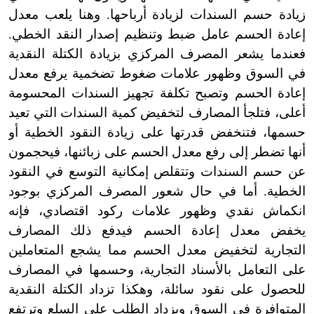
زيادة حسم السندات لزيادة أرباحها. وهنا يلعب معدل
إعادة الحسم عامل ضبط وتنظيم إصدار النقد الخطي.
فعندما يشعر المصرف المركزي بزيادة الكتلة النقدية
في السوق وظهور علامات ضغوط تضخمية يرفع معدل
إعادة الحسم وتصبح تكلفة تجهيز السندات المحسومة
أعلى، فتلجأ المصارف لتخفيض كمية السندات التي تعيد
حسمها، فتنخفض قدرتها على زيادة النقود الخطية أو
أنها تضطر إلى رفع معدل الحسم على زبائنها، فيحجمون
عن حسم السندات وتتقلص إمكانية التوسع في النقود
الخطية. أما في حال شعور المصرف المركزي بوجود
انكماش نقدي وظهور علامات ركود اقتصادي، فإنه
يخفض معدل إعادة الحسم فيدفع ذلك المصارف
التجارية لتخفيض معدل الحسم مما يشجع المتعاملين
على التعامل بالأسناد التجارية، وحسمها في المصارف
للحصول على نقود سائلة، وهكذا تزداد الكتلة النقدية
المتوافرة في السوق ويزداد الطلب على السلع وترتفع