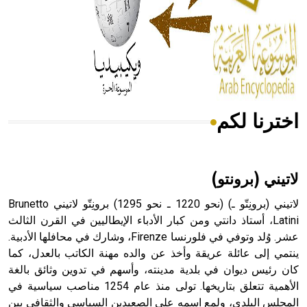
- هل تعلم أن المرجان إفراز حيواني يتكون في البحر ويتركب
من مادة كربونات الكلسيوم، وهو أحمر أو شديد الحمرة وهو
أجود أنواعه، ويمتاز بكبر الحجم ويسمى الش
اخترنا لكم
هل تعلم أن الأبسيد كلمة فرنسية اللفظ تم اعتمادها مصطلحاً
أثرياً يستخدم في العمارة عموماً وفي العمارة الدينية الخاصة
بالكنائس خصوصاً، وفي الإنكليزية أب
لاتيني (برونتو)
لاتيني (برونِتّو ـ) (نحو 1220 ـ نحو 1295) برونِتّو لاتيني Brunetto
Latini، أستاذ دانتي ومن كبار الأدباء الإيطاليين في القرن الثالث
عشر. وُلد وتوفي في فلورنسا Firenze، وشارك في محافلها الأدبية.
- هل تعلم أن أبجر Abgar اسم معروف جيداً يعود إلى عدد من
الملوك الذين حكموا مدينة إديسا (الرها) من أبجر الأول وحتى
ينتمي إلى عائلة عريقة وأخذ عن والده مهنة الكاتب بالعدل، كما
التاسع، وهم ينتسبون إلى أسرة أوسروين
كان رئيس ديوان في بلدية مدينته، وأسهم في تدوين وثائق بالغة
الأهمية تتعلق بتاريخها. تولى منذ عام 1254 مناصب سياسية في
المجلس البلدي، ولمع اسمه على الصعيدين السياسي والثقافي بين