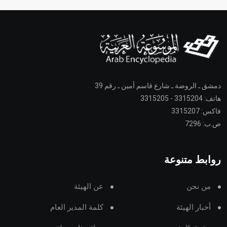
دمشق ـ الروضة ـ شارع قاسم أمين ـ رقم 39
هاتف: 3315204 - 3315205
فاكس: 3315207
ص.ب: 7296
روابط متنوعة
من نحن
عن الهيئة
أخبار الهيئة
كلمة المدير العام