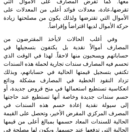
معها. كما تفرض المصارف على الأموال التي
تقرضها،عادة، معدلات فوائد أعلى من المعدلات على
الأموال التي تقترضها ولذلك يكون من مصلحتها زيادة
حركة الأموال لديها اقتراضاً وإقراضاً.
وفي أغلب الحالات لا
يأخذ المقترضون من
المصارف أموالاً نقدية بل يكتفون بتسجيلها في
حساباتهم ويسحبون منها لاحقاً. لهذا في الوقت الذي
تحسم فيه المصارف سندات تجارية لحملة هذه السندات
تكتفي بتسجيل قيمتها الحالية في حساباتهم، وبذلك
تزداد النقود الخطية في المصارف مشكلة ودائع
انعكاسية تستطيع استعمالها في منح قروض جديدة، أو
حسم سندات جديدة وخاصة أنها تستطيع عند حاجتها
إلى سيولة نقدية إعادة حسم هذه السندات في
المصرف المركزي المقرض الأخير، وتحصل على القيمة
الحالية للسندات المعاد حسمها بمبالغ أعلى من قيمها
الحالية التي تدفعها عند حسمها. ويكون لها مصلحة في