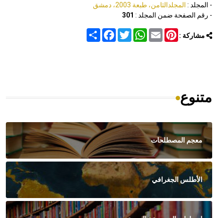
- المجلد :
المجلدالثامن، طبعة 2003، دمشق
- رقم الصفحة ضمن المجلد :
301
Share
Facebook
Twitter
WhatsApp
Email
Pinterest
مشاركة :
متنوع
معجم المصطلحات
الأطلس الجغرافي