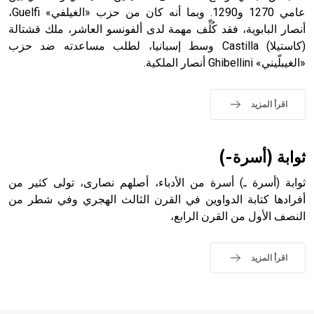
عامي 1270 و1290. وبما أنه كان من حزب «الغيلفي» Guelfi،
أنصار البابوية، فقد كُلِّف مهمة لدى ألفونسو العاشر، ملك قشتالة
- هل تعلم أن الأبجدية الكنعانية تتألف من /22/ علامة كتابية
(كاستيلا) Castilla وسط إسبانيا، لطلب مساعدته ضد حزب
sign تكتب منفصلة غير متصلة، وتعتمد المبدأ الأكوروفوني،
«الغيبلّيني» Ghibellini أنصار الملكية.
حيث تقتصر القيمة الصوتية للعلامة الك
اقرأ المزيد
ثوابة (أسرة-)
ثوابة (أسرة ـ) أسرة من الأدباء، أصلهم نصارى، تولى كثير من
أفرادها كتابة الدواوين في القرن الثالث الهجري وفي شطر من
النصف الأول من القرن الرابع،
اقرأ المزيد