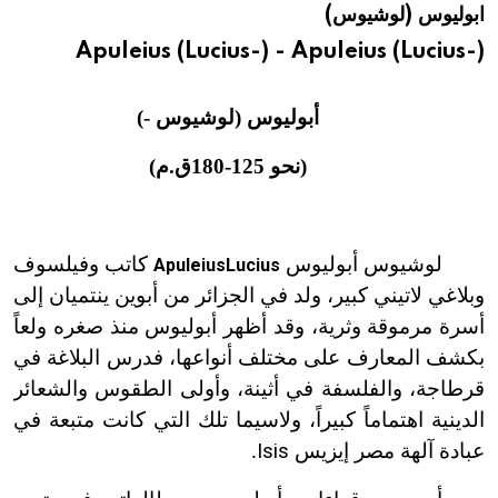
ابوليوس (لوشيوس)
هيئة الموسوعة العربية تطلق موسوعات جديدة في عام 2026
Apuleius (Lucius-) - Apuleius (Lucius-)
أبوليوس (لوشيوس -)
(نحو 125-180ق.م)
لوشيوس أبوليوس
كاتب وفيلسوف
Apuleius
Lucius
وبلاغي لاتيني كبير، ولد في
الجزائر
من أبوين ينتميان إلى
أسرة مرموقة وثرية، وقد أظهر أبوليوس منذ صغره ولعاً
بكشف المعارف على مختلف أنواعها، فدرس البلاغة في
قرطاجة، والفلسفة في أثينة، وأولى الطقوس والشعائر
الدينية اهتماماً كبيراً، ولاسيما تلك التي كانت متبعة في
عبادة آلهة مصر إيزيس
Isis
.