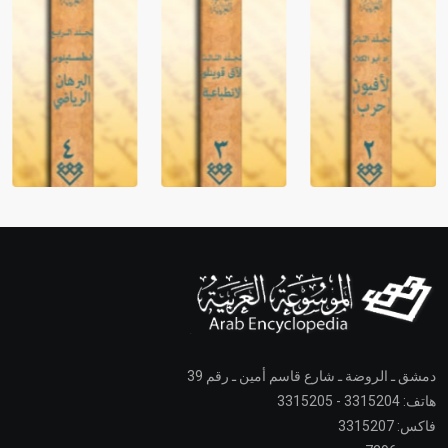
دمشق ـ الروضة ـ شارع قاسم أمين ـ رقم 39
هاتف: 3315204 - 3315205
فاكس: 3315207