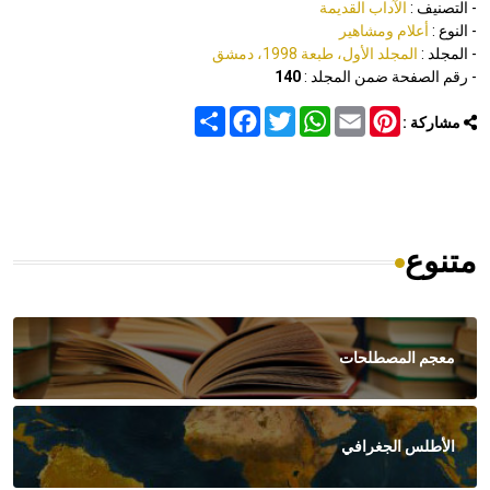
- التصنيف :
الآداب القديمة
- النوع :
أعلام ومشاهير
- المجلد :
المجلد الأول، طبعة 1998، دمشق
- رقم الصفحة ضمن المجلد :
140
Share
Facebook
Twitter
WhatsApp
Email
Pinterest
مشاركة :
متنوع
معجم المصطلحات
الأطلس الجغرافي