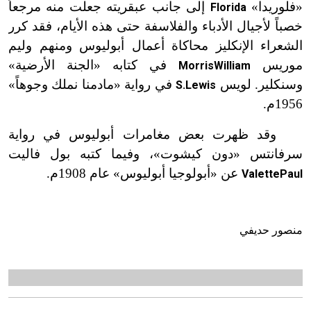
«فلوريدا»
إلى جانب عبقريته جعلت منه مرجعاً
Florida
خصباً لأجيال الأدباء والفلاسفة حتى هذه الأيام،
فقد
كرر
الشعراء الإنكليز محاكاة أعمال أبوليوس
و
منهم وليم
موريس
في كتابه «الجنة الأرضية»
Morris
William
وسنكلير
. لويس
في رواية «مادمنا نملك وجوهاً»
S.Lewis
1956م.
وقد ظهرت بعض مغامرات أبوليوس في رواية
سرفانتس «دون كيشوت
»
، وفيما كتبه بول فاليت
عن «أبولوجيا أبوليوس» عام 1908م.
Valette
Paul
منصور حديفي