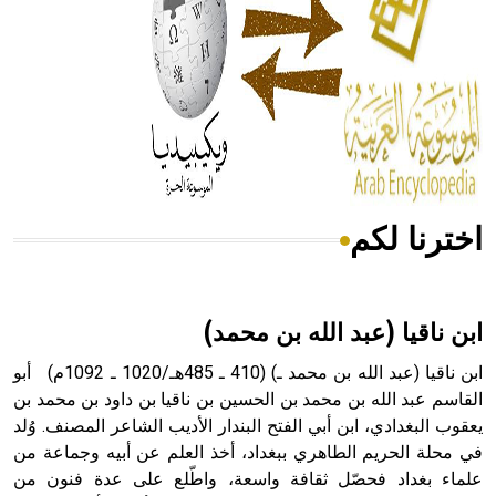
- هل تعلم أن المرجان إفراز حيواني يتكون في البحر ويتركب
من مادة كربونات الكلسيوم، وهو أحمر أو شديد الحمرة وهو
أجود أنواعه، ويمتاز بكبر الحجم ويسمى الش
اخترنا لكم
هل تعلم أن الأبسيد كلمة فرنسية اللفظ تم اعتمادها مصطلحاً
أثرياً يستخدم في العمارة عموماً وفي العمارة الدينية الخاصة
بالكنائس خصوصاً، وفي الإنكليزية أب
ابن ناقيا (عبد الله بن محمد)
ابن ناقيا (عبد الله بن محمد ـ) (410 ـ 485هـ/1020 ـ 1092م) أبو
القاسم عبد الله بن محمد بن الحسين بن ناقيا بن داود بن محمد بن
يعقوب البغدادي، ابن أبي الفتح البندار الأديب الشاعر المصنف. وُلد
- هل تعلم أن أبجر Abgar اسم معروف جيداً يعود إلى عدد من
الملوك الذين حكموا مدينة إديسا (الرها) من أبجر الأول وحتى
في محلة الحريم الطاهري ببغداد، أخذ العلم عن أبيه وجماعة من
التاسع، وهم ينتسبون إلى أسرة أوسروين
علماء بغداد فحصّل ثقافة واسعة، واطّلع على عدة فنون من