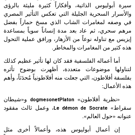
سيرة أبوليوس الذاتية، وأفكاراً كثيرة مليئة بالرؤى
والأسرار السحرية الجليلة التي تعكس التأثير المصري
في وصفه لمغامرات الشاب الذي مسخ حماراً بفضل
مرهم سحري، ثم عاد بعد مدة إنساناً سوياً بمساعدة
إيزيس مع تناوله نوعاً من الأزهار، ورافق عملية التحول
هذه كثير من المغامرات والمخاطر.
أما أعماله الفلسفية فقد كان لها تأثير عظيم كذلك
لتناولها موضوعات متعددة، أظهرت بوضوح تأثره
بفلسفة أفلاطون، التي جعلت منه أفلاطونياً مُحدَثاً، وأهم
هذه الأعمال:
«
نظرية أفلاطون»
و
«
شيطان
dogme
son
et
Platon
سقراط»
، وعمل ثالث مفقود
Le démon de Socrate
عنوانه «حول العالم
».
إن أعمال أبوليوس هذه، وأعمالاً أخرى مثل