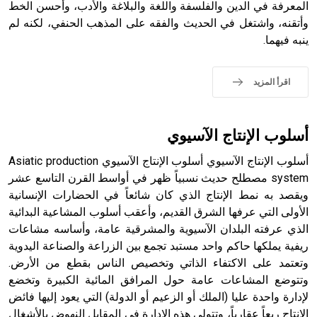
المعرفة في الدين والفلسفة واللغة والبلاغة والأدب، وأحسن الخط
وأتقنه، واشتغل في الحديث والفقه على المذهب الحنفي، لكنه لم
ينبه فيهما.
- هل تعلم أن الأبجدية الكنعانية تتألف من /22/ علامة كتابية
sign تكتب منفصلة غير متصلة، وتعتمد المبدأ الأكوروفوني،
اقرأ المزيد
حيث تقتصر القيمة الصوتية للعلامة الك
أسلوب الإنتاج الآسيوي
أسلوب الإنتاج الآسيوي أسلوب الإنتاج الآسيوي Asiatic production
system مصطلح حديث نسبياً ظهر في أواسط القرن التاسع عشر
ويقصد به نمط الإنتاج الذي كان شائعاً في الحضارات الإنسانية
الأولى التي عرفها الشرق القديم، وأعقب أسلوب المشاعية البدائية
الذي عرفته البلدان الآسيوية والمشرقية عامة، وأساسه مشاعات
ريفية يملكها حاكم واحد مستبد تجمع بين الزراعة والصناعة اليدوية
وتعتمد على الاكتفاء الذاتي وتخصيص الناس بقطع من الأرض.
وتتوضع المشاعات عامة حول المرافق المائية الكبيرة وتخضع
لإدارة واحدة عليا (الملك أو الزعيم أو الدولة) التي يعود إليها فائض
الإنتاج ريعاً عقارياً، وتتولى هذه الإدارة في المقابل النهوض بالأشغال