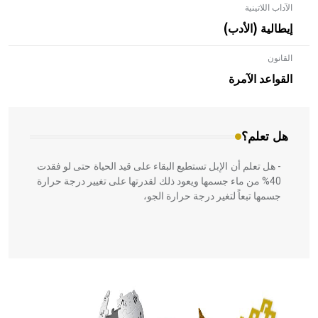
الآداب اللاتينية
إيطالية (الأدب)
القانون
- هل تعلم أن الأبلق نوع من الفنون الهندسية التي ارتبطت
بالعمارة الإسلامية في بلاد الشام ومصر خاصة، حيث يحرص
القواعد الآمرة
المعمار على بناء مداميكه وخاصة في الواجهات
هل تعلم؟
- هل تعلم أن الإبل تستطيع البقاء على قيد الحياة حتى لو فقدت
40% من ماء جسمها ويعود ذلك لقدرتها على تغيير درجة حرارة
جسمها تبعاً لتغير درجة حرارة الجو،
- هل تعلم أن أبقراط كتب في الطب أربعة مؤلفات هي:
الحكم، الأدلة، تنظيم التغذية، ورسالته في جروح الرأس. ويعود
له الفضل بأنه حرر الطب من الدين والفلسفة.