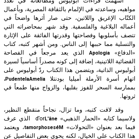
أسهمت قراءات أبوليوس ومطالعاته في تعدد
مواهبه، وساعدته في الإلمام بالثقافة المصرية، وبأعمال
الكتّاب الإغريق واللاتين، حتى صار أثرها واضحاً في
أعماله البلاغية والفلسفية. وقد شهر بمحاضراته التي
تتصف بأسلوبها وفصاحتها وقدرتها الفائقة على الإثارة
والتسلية مما حببها إلى الناس. ومن أشهر كتبه، كتاب
«الدفاع»
الذي يعد مرجعاً في الفصاحة
Apologia
القضائية اللاتينية، إضافة إلى كونه مصدراً أساسياً لسيرة
أبوليوس الذاتية، ويتضمن هذا الكتاب ردّ أبوليوس على
اتهام أسرة الأرملة أميليا بودنتلا
Pudentela
Amelia
،
بممارسة السحر للفوز بقلبها، والزواج منها طمعاً في
ثروتها.
وقد لاقت كتبه، وما تزال، نجاحاً منقطع النظير،
ولاسيما كتابه «الحمار الذهبي»
d'or
الذي عرف
L'âne
فيما بعد بعنوان «التحولات»
، ويعتمد
tamorphoses
é
M
هذا الكتاب على الخيال، لكنه يحوي بعض التفاصيل عن