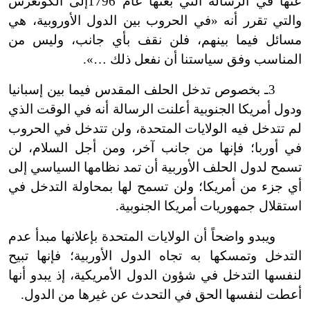
عنها في الرسالة التي بعثها عام 1796
إلى الكونغرس
والتي تقرر أنه «في الحروب بين الدول الأوروبية، هي
مسائل فيما بينهم، فلن نقف بأي جانب، وليس من
المناسب وفق سياستنا أن نفعل ذلك …».
3ـ بخصوص تدخل الحلف المقدس فيما بين إسبانيا
ودول أمريكا الجنوبية أعلنت الرسالة أنه في الوقت الذي
لم تتدخل فيه الولايات المتحدة، ولن تتدخل في الحروب
في أوربا؛ فإنها من جانب آخر، ومن أجل السلام، لن
تسمح لدول الحلف الأوربية أن تمد نظامها السياسي إلى
أي جزء من أمريكا؛ ولن تسمح لها بمحاولة التدخل في
استقلال جمهوريات أمريكا الجنوبية.
ويبدو واضحاً أن الولايات المتحدة بإعلانها مبدأ عدم
التدخل وتمسكها به تجاه الدول الأوربية؛ فإنها تبيح
لنفسها التدخل في شؤون الدول الأمريكية، إذ يبدو أنها
أعطت لنفسها الحق في التحدث عن غيرها من الدول.