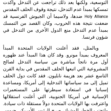
التوسعية، ولكنها بعد ذلك تراجعت عن التدخل وأكدت
تمسكها بمبدأ عدم التدخل، نتيجة وقوف الحلف المقدس
ضدها، ولاسيما أن الجيوش الفرنسية قد
Holy Alliance
ضعفت نتيجة هذه الحروب، وكان القصد من التمسك
بمبدأ عدم التدخل منع الدول الأخرى من التدخل في
شؤون فرنسا.
وبالمثل، فقد أعلنت الولايات المتحدة المبدأ
المعروف بمبدأ مونرو. وقد كان هذا المبدأ عند ظهوره
أول مرة ناتجاً مباشرة من سياسة التدخل لصالح
المشروعية التي اتبعها الحلف المقدس في بداية القرن
التاسع عشر بعد هزيمة نابليون. فقد كانت دول الحلف
تميل إلى مد سياساتها التدخلية إلى أمريكا، ومساعدة
إسبانيا في استعادة سيطرتها على المستعمرات
الإسبانية في أمريكا الجنوبية، التي أعلنت استقلالها
واعترفت بها الولايات المتحدة دولاً مستقلة ذات سيادة.
ولتجنب الخطر الوشيك، صرح الرئيس الأمريكي جيمس