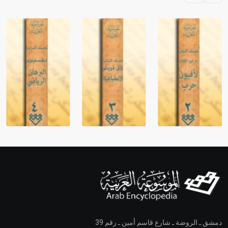
دمشق ـ الروضة ـ شارع قاسم أمين ـ رقم 39