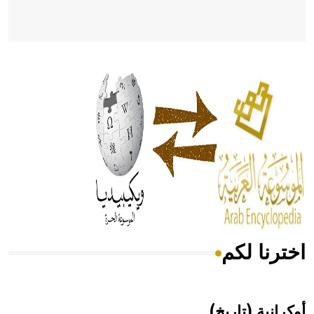
- هل تعلم أن أبقراط كتب في الطب أربعة مؤلفات هي:
الحكم، الأدلة، تنظيم التغذية، ورسالته في جروح الرأس. ويعود
له الفضل بأنه حرر الطب من الدين والفلسفة.
- هل تعلم أن المرجان إفراز حيواني يتكون في البحر ويتركب
من مادة كربونات الكلسيوم، وهو أحمر أو شديد الحمرة وهو
أجود أنواعه، ويمتاز بكبر الحجم ويسمى الش
اخترنا لكم
هل تعلم أن الأبسيد كلمة فرنسية اللفظ تم اعتمادها مصطلحاً
أثرياً يستخدم في العمارة عموماً وفي العمارة الدينية الخاصة
بالكنائس خصوصاً، وفي الإنكليزية أب
أوكرانية (تاريخ)