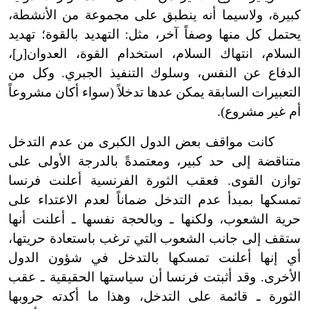
كبيرة، ولاسيما أنه ينطبق على مجموعة من الأنشطة،
يحتمل كل منها وصفاً آخر، مثل: التهديد بالقوة؛ تهديد
السلام، انتهاك السلام، استخدام القوة، العدوان[ر]،
الدفاع عن النفس، وسلوك التنفيذ الجبري. وكل من
التعبيرات السابقة يمكن عدها تدخلاً (سواء أكان مشروعاً
أم غير مشروع).
كانت مواقف بعض الدول الكبرى من عدم التدخل
متناقضة إلى حد كبير، ومعتمدةً بالدرجة الأولى على
توازن القوى. فعقب الثورة الفرنسية أعلنت فرنسا
تمسكها بمبدأ عدم التدخل ضماناً لعدم الاعتداء على
حرية الشعوب، ولكنها
ـ وبالحجة نفسها ـ أعلنت أنها
ستقف إلى جانب الشعوب التي ترغب باستعادة حريتها،
أي إنها أعلنت تمسكها بالتدخل في شؤون الدول
الأخرى. وقد أثبتت فرنسا أن سياستها الحقيقية ـ عقب
الثورة ـ قائمة على التدخل، وهذا ما أكدته حروبها