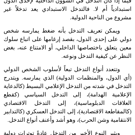
فيما إذا كان التدخل في الشؤون الداخلية لإحدى الدول
استبدادياً أم لا. فالتدخل الاستبدادي يعد تدخلاً غير
مشروع من الناحية الدولية.
ويمكن تعريف التدخل بأنه ضغط يمارسه شخص
دولي على إحدى الدول، بقصد إرغامها على اتباع سلوك
معين يتعلق باختصاصها الداخلي، أو الامتناع عنه، بغض
النظر عن كيفية التدخل ونوعه.
وتتعدد أنواع التدخل تبعاً لأسلوب الشخص الدولي
(أي الدول، والمنظمات الدولية) الذي يمارسه. ويتدرج
التدخل في شدته من التدخل الإعلامي البسيط (كالدعاية
الإعلامية الهدامة)، إلى التدخل السياسي (كقطع
العلاقات الدبلوماسية)، إلى التدخل الاقتصادي
(كالمقاطعة الاقتصادية)، إلى التدخل العسكري (كالتدابير
الانتقامية وشن الحرب)، وهو أشد وأعنف أنواع التدخل.
ويثير النوع الأخير من التدخل عادةً توترات دولية