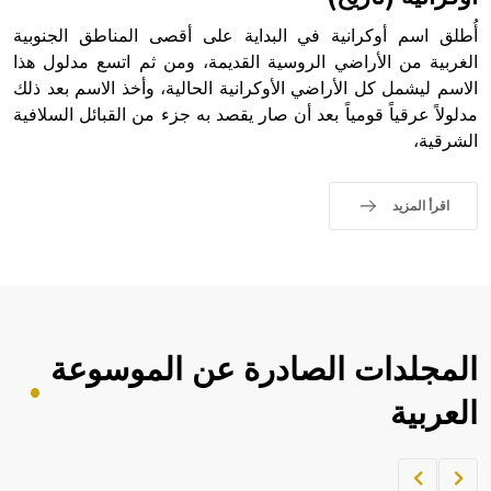
أُطلق اسم أوكرانية في البداية على أقصى المناطق الجنوبية
الغربية من الأراضي الروسية القديمة، ومن ثم اتسع مدلول هذا
الاسم ليشمل كل الأراضي الأوكرانية الحالية، وأخذ الاسم بعد ذلك
- هل تعلم أن أبجر Abgar اسم معروف جيداً يعود إلى عدد من
الملوك الذين حكموا مدينة إديسا (الرها) من أبجر الأول وحتى
مدلولاً عرقياً قومياً بعد أن صار يقصد به جزء من القبائل السلافية
التاسع، وهم ينتسبون إلى أسرة أوسروين
الشرقية،
اقرأ المزيد
- هل تعلم أن الأبجدية الكنعانية تتألف من /22/ علامة كتابية
sign تكتب منفصلة غير متصلة، وتعتمد المبدأ الأكوروفوني،
حيث تقتصر القيمة الصوتية للعلامة الك
المجلدات الصادرة عن الموسوعة
العربية