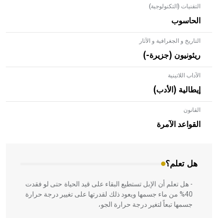
التقنيات (التكنولوجية)
الحاسوب
التاريخ و الجغرافية و الآثار
ريئونيون (جزيرة-)
الآداب اللاتينية
إيطالية (الأدب)
القانون
- هل تعلم أن الأبلق نوع من الفنون الهندسية التي ارتبطت
بالعمارة الإسلامية في بلاد الشام ومصر خاصة، حيث يحرص
القواعد الآمرة
المعمار على بناء مداميكه وخاصة في الواجهات
هل تعلم؟
- هل تعلم أن الإبل تستطيع البقاء على قيد الحياة حتى لو فقدت
40% من ماء جسمها ويعود ذلك لقدرتها على تغيير درجة حرارة
جسمها تبعاً لتغير درجة حرارة الجو،