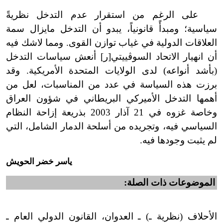
على الرغم من استقرار عدم التدخل نظريةً
سياسية؛ ومبدأً قانونياً، يبدو أن التدخل مايزال سمة
العلاقات الدولية في غياب توازن القوى. ومما لاشك فيه
أن انهيار الاتحاد السوڤييتي[ر] أنعش سياسات التدخل
(بأشد أنواعه) لدى الولايات المتحدة الأمريكية. وقد
برزت هذه السياسة في عدد من المناسبات، لعل من
أهمها التدخل الأميركي البريطاني في شؤون العراق
وخاصة غزوه في 21 آذار 2003 بذريعة إزاحة النظام
السياسي فيه، وتجريده من أسلحة الدمار الشامل، التي
لم يثبت وجودها فيه.
ياسر خضر الحويش
الموضوعات ذات الصلة:
الأحلاف (نظرية ـ) ـ العدوان، القانون الدولي العام ـ