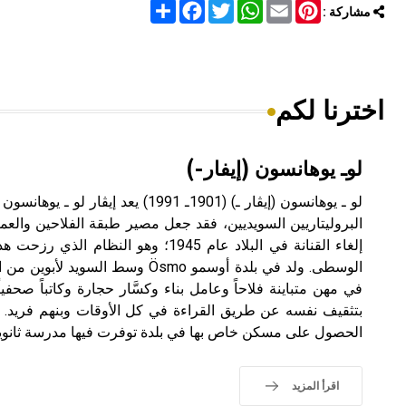
Share
Facebook
Twitter
WhatsApp
Email
Pinterest
مشاركة :
اخترنا لكم
لوـ يوهانسون (إيفار-)
البروليتاريين السويديين، فقد جعل مصير طبقة الفلاحين والعم
إلغاء القنانة في البلاد عام 1945؛ وهو ال
الوسطى. ولد في بلدة أوسمو Ösmo وسط ا
في مهن متباينة فلاحاً وعامل بناء وكسَّار حجارة وكاتباً صحف
الحصول على مسكن خاص بها في بلدة توفرت فيها مدرسة ثانوية 
اقرأ المزيد