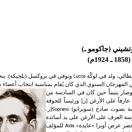
تشيني (جاكومو ـ)
(
1858
ـ
1924م)
الي، ولد في لوكّة
وتوفي في بروكسل (بلجيكة). ينح
Lucca
هرجان السنوي الذي كان يُقام بمناسبة انتخاب أعضاء بلد
صار يتيماً حين كان في السادسة من
زفاً على الأرغن [ر] ورئيساً للجوقة
يسة بصوت صادح (سوبرانو)
[ر.
Soprano
سة العزف على الأرغن على يد أساتذة
للمؤلف
Aida