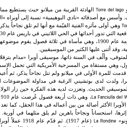
الهادئة القريبة من ميلانو حيث يستطيع مما
Torre del lago
يف. وأسس مع أصدقائه «نادي البوهيمية» نسبة إلى أوبراه «ا
وهي أولى مآثره الفنية القيّمة مع أنها لم تلق نجاحاً يذك
To
التي عُرضت للمرة الأولى في رومة عام 1900، وهي مأساة في ثلاثة فصول يقو
، وقد أثنى عليها الكثير من الموسيقيين.
، وهي مستقاة من المسرحية الأمريكية التي تحمل الاسم ذ
قدمت للمرة الأولى في ميلانو ولم تنل نجاحاً يذكر، ثم أُع
وبرا، ولدت لدى بوتشيني الرغبة في مداولة الموضوعات ال
لموسيقي الحديث. وتعززت لديه هذه الفكرة حين زار الولا
La Fanciulla del 
أوبرا الأكثر أصالة من بين أعماله في هذا الحقل، كما تعد
ثرها، استحساناً ونجاحاً باهرين لم يلق مثلهما في أوربة
ونو»
(عام 1917). ثم قدّم عام 
La Rondine