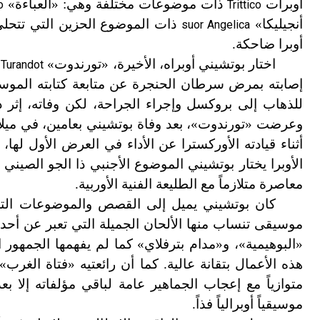
أوبرات
ذات موضوعات مختلفة وهي: «العباءة»
o
Trittico
أنجيليكا»
ذات الموضوع الحزين التي تتحلى ب
suor Angelica
أوبرا ضاحكة.
اختار بوتشيني أوبراه، الأخيرة، «تورندوت»
ب
Turandot
إصابته بمرض سرطان الحنجرة عن متابعة كتابته الموسيقي
للذهاب إلى بروكسل وإجراء الجراحة، لكن وفاته، إثر ذ
وعرضت «تورندوت
»
، بعد وفاة بوتشيني بعامين، في ميلا
أثناء قيادته الأوركسترا عن الأداء في العرض الأول لها،
الأوبرا يختار بوتشيني الموضوع الأجنبي ذا الجو الصيني ا
معاصرة متلازماً مع الطليعة الفنية الأوربية.
كان بوتشيني يميل إلى القصص والموضوعات التي ت
موسيقى تنساب منها الألحان الجميلة التي تعبر عن أحدا
«البوهيمية
»
، و
«
مدام بترفلاي» كما لم يفهمها الجمهور ا
هذه الأعمال بتقانة عالية. كما أن رائعتيه «فتاة الغرب»
متوازياً مع إعجاب الجماهير عامة لباقي مؤلفاته إلا ب
موسيقياً أوبرالياً فذاً.