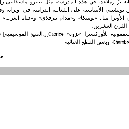
ه بزّ زملاءه، في هذه المدرسة، مثل بييترو ماسكانيي[ر
 بوتشيني الأساسية على الفعالية الدرامية في أوبراته و
في الأوبرا مثل «توسكا» و
«
مدام بترفلاي» و
«
فتاة الغرب» و
 القرن العشرين.
مفونية للأوركسترا «نزوة»
Caprice
، وبعض القطع الغنائية.
Chambr
حس