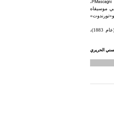
]
،
P.Mascagni
في موسيقاه
«
تورندوت»
[ر.الصيغ الموسيقية] (عام 1883)،
ني الحريري