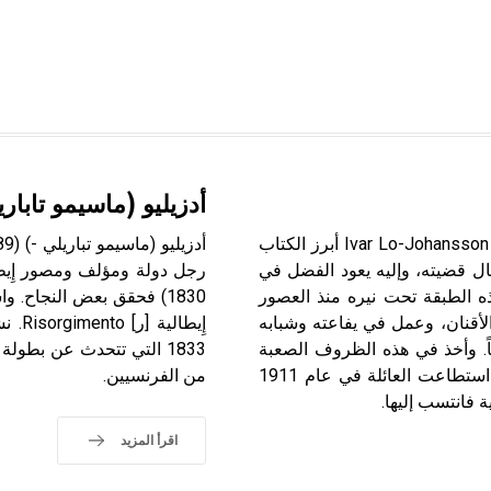
أدزيليو (ماسيمو تابار
لو ـ يوهانسون (إيڤار ـ) (1901ـ 1991) يعد إيڤار لو ـ يوهانسون Ivar Lo-Johansson أبرز الكتاب
ال قضيته، وإليه يعود الفضل في
نظام الذي رزحت هذه الطبقة تحت نيره منذ العصور
1830) فحقق بعض النجاح. وا
لسويد لأبوين من الأقنان، وعمل في يفاعته وشبابه
ياً. وأخذ في هذه الظروف الصعبة
1833 التي تتحدث عن بطول
بتثقيف نفسه عن طريق القراءة في كل الأوقات وبنهم فريد. استطاعت العائلة في عام 1911
من الفرنسيين.
فانتسب إليها.
اقرأ المزيد