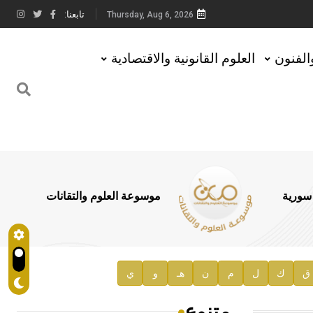
تابعنا:
Thursday, Aug 6, 2026
والفنون
العلوم القانونية والاقتصادية
 سورية
موسوعة العلوم والتقانات
ق
ك
ل
م
ن
هـ
و
ي
متنوع