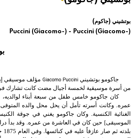
هيئة الموسوعة العربية تطلق موسوعات جديدة في عام 2026
بوتشيني (جاكوم)
Puccini (Giacomo-) - Puccini (Giacomo-)
بو
جاكومو بوتشيني
مؤلف موسيقي إيط
Giacomo Puccini
من أسرة موسيقية لخمسة أجيال مضت كانت تشارك في الم
كان جاكومو خامس طفل من سبعة أبناء لوالديه، و
عمره. وكانت أسرته تأمل أن يحل محل والده المتوفى عا
الغنائية الكنسية. وكان جاكومو يغني في جوقة الكن
الموسيقى] حين كان في العاشرة من عمره. وقد بدأ درا
بلدته ثم صار عازفاً عليه في كنائسها. وفي العام 1875 حضر عرض أوبرا «عايدة»