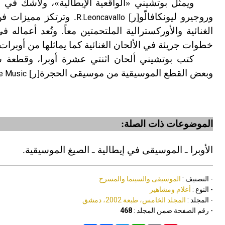
ويمثل بوتشيني «الواقعية الإيطالية
»
، ولاشك في أن
وروجيرو ليونكافالّو[ر]
. وترتكز مميزات فن
R.Leoncavallo
الغنائية والأوركسترالية الملتحمتين معاً. وتُعد أعماله 
خطوات جريئة في الألحان الغنائية كما يماثلها من أوبرات
كتب بوتشيني ألحان اثنتي عشرة أوبرا، وقطعة س
وبعض القطع الموسيقية من موسيقى الحجرة[ر]
e Music
الموضوعات ذات الصلة:
الأوبرا ـ الموسيقى في إيطالية ـ الصيغ الموسيقية.
- التصنيف :
الموسيقى والسينما والمسرح
- النوع :
أعلام ومشاهير
- المجلد :
المجلد الخامس، طبعة 2002، دمشق
- رقم الصفحة ضمن المجلد :
468