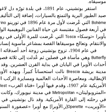
موسيقاه.
استقر بوتشيني، عام 1891، في بلدة تورّه دل لاغو
صيد الطيور البرية والتمتع بالسيارات، إضافة إلى التأل
التي عُرضت لأول مرة عام 1896 في تورينو
rino
Bohème
بأوبرا «توسكا»
Tosca
والانتقام. وتعالج موسيقاها القصة بمشاعر مأسوية إنسانية
في عام 1904، تزوج بوتشيني زوجة أحد أصدقائه المتوفى، وألّف في السنة ذاتها، موسيقى أوبرا «مدام بترفلاي»
وهي مأساة في فصلين ثم عُدلت إلى ثلاثة فصول
Butterfly
أحداث الأوبرا في اليابان في بداية القرن العشرين. وقد 
مدينة بريشة
نالت استحساناً كبيراً. وبهذه الأ
Brescia
الإيطالية، ومعاصرة الأحداث العالمية ومسايرة الركب ا
الأمريكية عام 1907، وقدم فيها أوبرا «فتاة الغرب»
West
«المتروبوليتان»
في مدينة نيويورك، وكانت ال
Metropolitan
في رحلته إلى القارة الأمريكية. وقد نال بوتشيني في إ
«الأوبريت»
[ر.الأوبرا] مع أوبرا «عصفورة السن
Operette