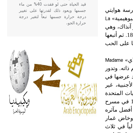
قيد الحياة حتى لو فقدت 40% من ماء
رسة هوايتي
جسمها ويعود ذلك لقدرتها على تغيير
درجة حرارة جسمها تبعاً لتغير درجة
لبوهيمية»
La
حرارة الجو،
ر آنذاك، وهي
في أربعة فصول مقتبسة عن حياة الفنانين البوهيمية الواقعية التي تدور أحداثها في الحي اللاتيني في باريس عام 1830. ثم أتبعها
م موضوعها على الحب
- هل تعلم أن أبقراط كتب في الطب
أربعة مؤلفات هي: الحكم، الأدلة، تنظيم
التغذية، ورسالته في جروح الرأس.
Madame
ويعود له الفضل بأنه حرر الطب من
اته. وتدور
الدين والفلسفة.
يد عرضها في
أجنبية، غير
- هل تعلم أن المرجان إفراز حيواني
يات المتحدة
يتكون في البحر ويتركب من مادة
كربونات الكلسيوم، وهو أحمر أو شديد
، وهي ذات أربعة فصول عُرضت عام 1910 في مسرح
الحمرة وهو أجود أنواعه، ويمتاز بكبر
 أفضل مآثره
الحجم ويسمى الش
. وخاض غمار
1918 عملاً أوبرالياً في ثلاث
هل تعلم أن الأبسيد كلمة فرنسية اللفظ