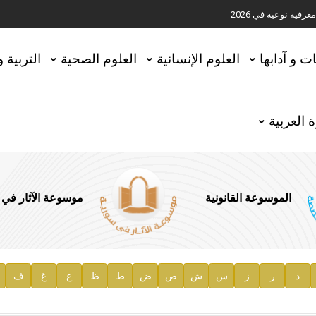
ية نوعية في 2026
تحقيق المخطوطات في العاصمة القطرية الدوحة
ات و آدابها
العلوم الإنسانية
العلوم الصحية
التربية 
 العربية
الموسوعة القانونية
موسوعة الآثار في
ذ
ر
ز
س
ش
ص
ض
ط
ظ
ع
غ
ف
ية