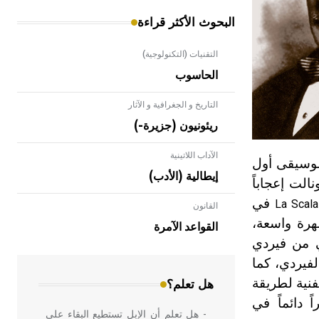
البحوث الأكثر قراءة
التقنيات (التكنولوجية)
الحاسوب
التاريخ و الجغرافية و الآثار
ريئونيون (جزيرة-)
الآداب اللاتينية
 موسيقى أول
إيطالية (الأدب)
عليها، ونالت إعجاباً
في
La Scala
القانون
- هل تعلم أن الأبلق نوع من الفنون
هرة واسعة،
الهندسية التي ارتبطت بالعمارة الإسلامية
القواعد الآمرة
في بلاد الشام ومصر خاصة، حيث يحرص
ي من فيردي
المعمار على بناء مداميكه وخاصة في
فيردي، كما
الواجهات
لفنية لطريقة
هل تعلم؟
 دائماً في
- هل تعلم أن الإبل تستطيع البقاء على