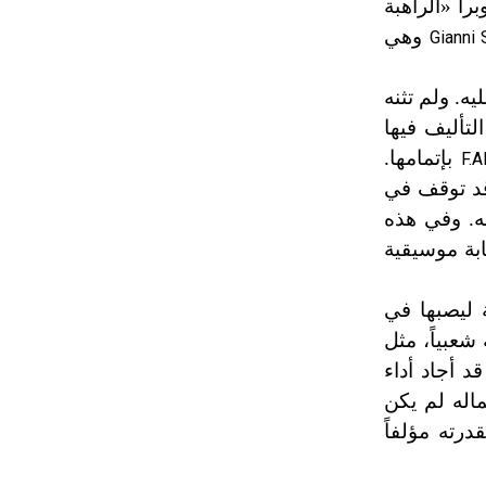
برا «الراهبة
تم اعتمادها مصطلحاً أثرياً يستخدم في
وهي
Gianni 
العمارة عموماً وفي العمارة الدينية
الخاصة بالكنائس خصوصاً، وفي
الإنكليزية أب
ه. ولم تثنه
لتأليف فيها
بإتمامها.
F.A
- هل تعلم أن أبجر Abgar اسم معروف
جيداً يعود إلى عدد من الملوك الذين
 توقف في
حكموا مدينة إديسا (الرها) من أبجر الأول
له. وفي هذه
وحتى التاسع، وهم ينتسبون إلى أسرة
ابة موسيقية
أوسروين
 ليصبها في
- هل تعلم أن الأبجدية الكنعانية تتألف من
شعبياً، مثل
/22/ علامة كتابية sign تكتب منفصلة
غير متصلة، وتعتمد المبدأ الأكوروفوني،
د أجاد أداء
حيث تقتصر القيمة الصوتية للعلامة الك
ماله لم يكن
درته مؤلفاً