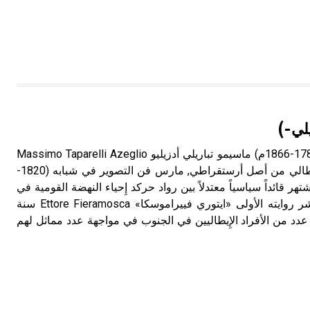
يلي-)
أدزيليو (ماسيمو تباريلي -) (1789-1866م) ماسيمو تباريلي أدزيليو Massimo Taparelli Azeglio
رجل دولة ومؤلف ومصور إِيطالي من أصل أرستقراطي, مارس فن التصوير في شبابه (1820-
شتهر قائداً سياسياً معتدلاً بين رواد حركد إِحياء النهضة القومية في
إِيطالية [ر] Risorgimento. نشر روايته الأولى «ايتوري فييراموسكا» Ettore Fieramosca سنة
ة عدد من الأفراد الإِيطاليين في الجنوب في مواجهة عدد مماثل لهم