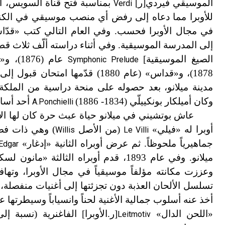
الموسيقي فيردي[ر]
بمناسبة فتح قناة السويس، أث
Verdi
للأوبرا مما دعاه إلى رفض أي منصب موسيقي في الكنائس
في مجال الأوبرا فحسب. وفي العام التالي كتب «قدّاس
إلى المدرسة الموسيقية. وفي أثناء دراسته ألّف ثلاث ق
الصيغ الموسيقية]
عام (1876)، و
«
م
Symphonic Prelude
1878)، و
«
قداس» (عام 1880) قدّمها امتحان
مدينة ميلانو، بعد حصوله على منحة دراسية من الملكة 
وكان أميلكار بونكييلّي
(1834-
1886)
أحد أسات
A.Ponchielli
عاش بوتشيني في ميلانو حياة عبث حرة كان لها الأ
أوبرا له «فيلي»
(من الأصل
Willis
Le Villi
جماهيرياً ملحوظاً. ثم عرض أوبراه الثانية «إدغار»
Edgar
ميلانو. وفي عام 1893، قدم أوبراه الثالثة «مانون لسكو»
وعززت مكانته مؤلفاً موسيقياً في مجال الأوبرا، وت
تسلسل الألحان العذبة دون تجزئتها إلى أغنيات منفصلة،
أخذ عنه أسلوب جمالية الأغنية لحناً وانسياباً وسيطرتها 
«اللحن الدال»
[ر.الأوبرا] الفاغنرية (نسبة 
Leitmotiv