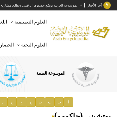
آخر الأخبار
الموسوعة العربية توسّع حضورها الرقمي وتطلق مشاريع معرف
فوز الأستاذ الدكتور وليد محمد السراقبي بجائزة كتارا ل
العلوم التطبيقية
اللغ
جائزة مجمع الملك سلمان العالمي للغة العربية 2025
الأستاذ إياد خالد الطباع مدير عام لهيئة الموسوعة العربية
العلوم البحتة
الحضارة
السيد محمد ياسين صالح وزيرا للثقافة
صدور المجلد الثامن من موسوعة الآثار في سورية
توصيات مجلس الإدارة
الموسوعة الطبية
صدور المجلد السابع من موسوعة الآثار في سورية
صدور المجلد الثامن عشر من الموسوعة الطبية
إعلان..
أ
ب
ت
ث
ج
ح
خ
د
دار الفكر الموزع الحصري لمنشورات هيئة الموسوعة العرب
بوتشيني (جاكومو)