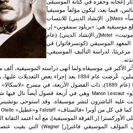
ار إعجابه وحفزه في كتابة الموسيقى
، فيما بعد، ليكون مؤلفاً موسيقياً
اً»
[ر. الإنشاد الديني] للانتساب
Mass
طع موسيقية هي: «بريلود سمفوني» [ر.
وتيت»
[ر.الإنشاد الديني] (عام
Motet
 قبول إلى المعهد الموسيقي (كونسرفاتوار) في
مرغريتا، لدراسة التأليف الموسيقي،
ذته.
ثر الأكبر في موسيقاه.ولما أنهى دراسته الموسيقية، ألف
) وهي ذات فصلين، عُرضت عام 1884 بعد إجراء بعض التعديلات 
(عام 1889)، ذات الفصول الأربعة، في مسرح «لاسكالا»
وهي في أربعة فصول أيضاً نال فيها ش
Manon Lescaut
هافت عليه الناشرون لنشر موسيقاه. وقد استوحى بوتشين
 كما في كل من أوبر
ا
«فالستاف»
و
«
عطيل»
ل
Otello
Falstaff
على الأوركسترا [ر.الفرقة الموسيقية
]
، مع أنه اعتمد التقانة ا
إلى المؤلف الموسيقي فاغنر[ر]
) التي بقيت عنصراً
Wagner