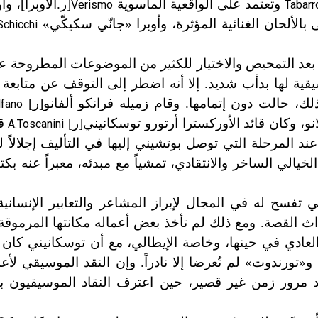
وتعتمد على الواقعية المأسوية
[ر.الأوبرا
]
، وأو
Verismo
Tabarr
الألحان الغنائية المؤثرة، وأوبرا «جانّي سكيكّي»
Schicchi
عد التمحيص والاختيار للكثير من الموضوعات المطروحة علي
ة لها بدأب شديد. إلا أنه اضطر إلى التوقف عن متابعة ا
لك، حالت دون إتمامها. وقام زميله فرانكو ألفانو[ر]
lfano
نو، وكان قائد الأوركسترا أرتورو توسكانيني[ر]
قد
A.Toscanini
 عند المرحلة التي توصل بوتشيني إليها في التأليف إجلالاً 
لخيالي الساخر والانتقادي، تمشياً مع مبدئه، معبراً عنه بكت
فسح له في المجال لإبراز المشاعر والتعابير الإنسانية
ث القصة. ومع ذلك لم تأخذ بعض أعماله مكانتها المرموقة 
لعادي في حينها، وخاصة الإيطالي، مع أن توسكانيني كان ق
 و
«
تورندوت» لم تُعرضا إلا نادراً. وإن النقد الموسيقي لأع
عد مرور زمن غير قصير، حين اعترف النقاد الموسيقيون بق