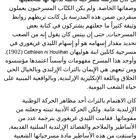
وصفاتها الخاصة. ولم يكن الكتّاب المسرحيون يعملون
منفردين ضمن هذه المدرسة بل كانت تربطهم روابط
وثيقة كثيراً ما جعلتهم يشتركون في كتابة بعض
المسرحيات, حتى إِن ييتس كان يقول إِنه من الصعب
تحديد مقدار إِسهامه هو أو إِسهام الليدي غريغوري في
مسرحية كاثلين ابنة هوليهان
(1902).
Cathleen ni Houlihan
وأوجد هذا المسرح مفهومات وأسساً اعتمدها مؤسسوه
ومن تبعهم, هي الإِيمان بالتراث الإِرلندي وبالخيال الحي
الخلاق وباللغة الإِنكليزية الإرلندية, وبالواقعية المبنية على
حياة الشعب اليومية.
كان الاهتمام بالتراث أحد مظاهر الحركة الوطنية
الإِرلندية عامة. ولكن الحركة الأدبية تبنته وجعلته من
مقوماتها. فقامت الليدي غريغوري بترجمة عدد من
الأساطير والملاحم والقصائد الإِرلندية السلتية القديمة,
واستقت من هذه الأساطير مادة مسرحياتها الشعبية