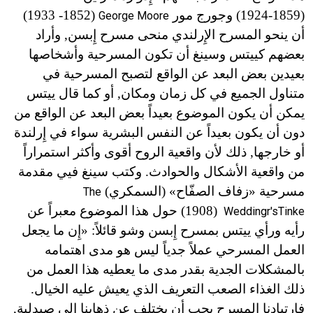
(1859
-
1924) وجورج مور
(1852
-
1933)
George Moore
أن ينحو المسرح الإِرلندي منحى مسرح إِبسن, وأراد
بعضهم كييتس وسينغ أن تكون المسرحية وأشخاصها
بعيدين بعض البعد عن الواقع لتصبح المسرحية في
متناول الجميع في كل زمان ومكان, أو كما قال ييتس
يمكن أن يكون الموضوع بعيداً بعض البعد عن الواقع من
دون أن يكون بعيداً عن النفس البشرية سواء في إِرلندة
أو خارجها, ذلك لأن واقعية الروح أقوى وأكثر استمراراً
من واقعية الأشكال والحوادث. وكتب سينغ فيي مقدمة
مسرحية «زفاف الصفّاح» (السمكري)
The
(1908) حول هذا الموضوع معبراً عن
Wedding
r's
Tinke
رأيه ورأي ييتس بمسرح إِبسن وشو قائلاً:
«
إِن ما يجعل
العمل المسرحي عملاً جدياً ليس هو مدى اهتمامه
بالمشكلات الجدية بقدر مدى ما يعطيه هذا العمل من
ذلك الغذاء الصعب التعريف الذي يعيش عليه الخيال.
فارتيادنا المسرح يجب أن يختلف عن ذهابنا إِلى صيدلية,