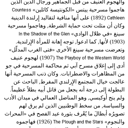
والهجوم العنيف من قبل الجماهير ورجال الدين الذين
هاجموا مسرحية ييتس «الكونتيسة كاثلين»
Countess
(1892) على أنها منافية لتقاليد إِرلندة الدينية
Cathleen
وكان أن مثلت تحت حماية الشرطة, وهاجموا مسرحية
سينغ «في ظلال الوادي»
In the Shadow of the Glen
(1903) لأنها, كما ادعوا, توجه إِهانة للمرأة الإِرلندية.
وتعرضت مسرحية سينغ الأخرى «فتى الغرب المدلّل»
(1907) لهجوم عنيف
The Playboy of the Western World
أدى إِلى إِغلاق مسرح آبي ثم محاكمة المسرحية في جو
من المظاهرات والاضطرابات. وكان ذنب المسرحية أنها
عالجت خيال المجتمع الإِرلندي المفرط, الباحث عن
البطولة إِلى درجة أنه يجعل من قاتل أبيه بطلاً عظيماً.
ولم ينج أوكيسي, وهو المناضل العمالي في ميدان الأدب
والسياسة, من سخط الوطنيين الذين لم يرق لهم
تصويرُه أبطالَ ما يُعْرف بثورة عيد الفصح في «المحراث
والنجوم»
(1926) فهاجموه
The Plough and the Stars