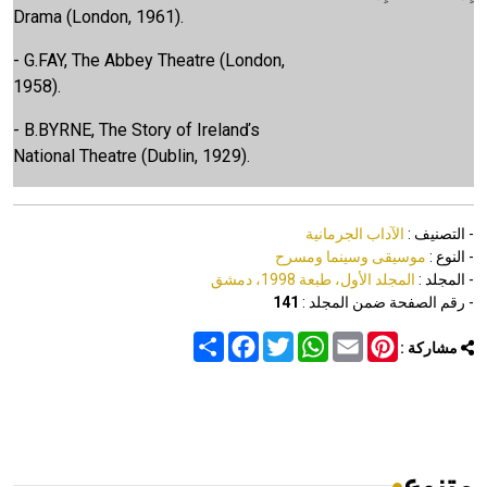
Drama (London, 1961).
- G.FAY, The Abbey Theatre (London,
1958).
- B.BYRNE, The Story of Irelanďs
National Theatre (Dublin, 1929).
- التصنيف :
الآداب الجرمانية
- النوع :
موسيقى وسينما ومسرح
- المجلد :
المجلد الأول، طبعة 1998، دمشق
- رقم الصفحة ضمن المجلد :
141
Share
Facebook
Twitter
WhatsApp
Email
Pinterest
مشاركة :