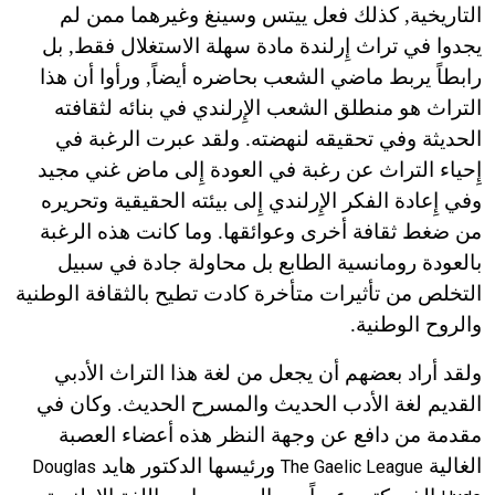
التاريخية, كذلك فعل ييتس وسينغ وغيرهما ممن لم
يجدوا في تراث إِرلندة مادة سهلة الاستغلال فقط, بل
رابطاً يربط ماضي الشعب بحاضره أيضاً, ورأوا أن هذا
التراث هو منطلق الشعب الإِرلندي في بنائه لثقافته
الحديثة وفي تحقيقه لنهضته. ولقد عبرت الرغبة في
إِحياء التراث عن رغبة في العودة إِلى ماض غني مجيد
وفي إِعادة الفكر الإِرلندي إِلى بيئته الحقيقية وتحريره
من ضغط ثقافة أخرى وعوائقها. وما كانت هذه الرغبة
بالعودة رومانسية الطابع بل محاولة جادة في سبيل
التخلص من تأثيرات متأخرة كادت تطيح بالثقافة الوطنية
والروح الوطنية.
ولقد أراد بعضهم أن يجعل من لغة هذا التراث الأدبي
القديم لغة الأدب الحديث والمسرح الحديث. وكان في
مقدمة من دافع عن وجهة النظر هذه أعضاء العصبة
الغالية
ورئيسها الدكتور هايد
Douglas
The Gaelic League