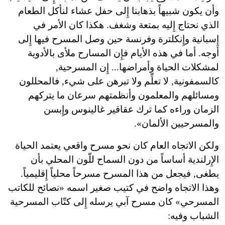
وأن يكون شبيهاً بذهابنا إِلى حفل عشاء لنأكل الطعام
الذي نحتاج إِليه بمتعة وشغف. هكذا كان الأمر في
إِسبانية وإِنكلترة وفرنسة حين وصل المسرح فيها إِلى
أوجه. أما في هذه الأيام فإِن المسارح ملأى بالأدوية
لمشكلات الحياة وأمراضها... إِن المسرحية,
كالسمفونية, لا تعلِّم ولا تبرهن على شيء, فالمحللون
ومسائلهم والمعلمون وأنظمتهم سرعان ما يتركهم
الزمان وراءه كما ترك عقاقير غالينوس وإِبسن
والمسرحيين الألمان».
ولكن الاتجاه العام كان نحو مسرح واقعي يعتمد الحياة
الإِرلندية أساساً من دون السماح للّون المحلي بأن
يطغى, فيجعل من هذا المسرح مسرحاً محلياً إِقليمياً.
وهذا الاتجاه واضح في كتيب صغير اسمه «نصائح للكاتب
المسرحي» كان مسرح آبي يرسله إِلى كتّاب المسرحية
الشباب وفيه: