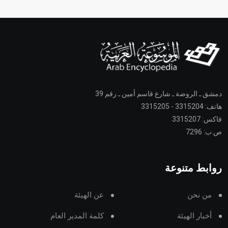
دمشق ـ الروضة ـ شارع قاسم أمين ـ رقم 39
هاتف: 3315204 - 3315205
فاكس: 3315207
ص.ب: 7296
روابط متنوعة
من نحن
عن الهيئة
أخبار الهيئة
كلمة المدير العام