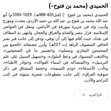
الحميدي (محمد بن فتوح-)
الحميدي (محمد بن فتوح -) (قبل420-488هـ/ 1029-1095م) أبو
عبد الله محمد بن فتوح بن عبد الله بن حميد الأزدي، محدث ومؤرخ
وأديب. ولد في جزيرة ميورقة في الأندلس، وتنقل في الحواضر
الإسلامية. فزار مصر والشام والعراق والحجاز، وانتهى به المطاف
في بغداد، حيث أقام فيها إلى أن توفي، ودفن إلى جانب قبر بشر
الحافي المتصوف الزاهد (ت 227هـ). وأبرز مصنفاته: «الجمع بين
الصحيحين البخاري ومسلم»، و«تفسير ما في الصحيحين»،
و«الذهب المسبوك في وعظ الملوك»، و«تسهيل السبيل على علم
الترسيل»، و«المتشاكه في أسماء الفواكه»، و«نوادر الأطباء»،
و«أدب الأصدقاء»، «وذم النميمة»، و«تحفة المشتاق في ذكر
صوفية العراق»، إلى جانب مقطوعات شعرية مبثوثة في كتب
التراجم والأدب.
اقرأ المزيد