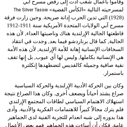
وقاموا بأعمال شغب أدت إِلى رفض مسرح آبي
لمسرحيته التالية «الكأس الفضية»
The Silver Tassie
(1928) التي تدين الحرب إِدانة صريحة. وحين زارت فرقة
مسرح آبي الولايات المتحدة الأمريكية سنة 1911
-
1912
قاطعتها الجالية الإِرلندية هناك وناصبتها العداء, لأن هذه
الجالية, كما قال برناردشو فيما بعد, وجدت في انتقاد
السخافات الإِنسانية إِهانة للأمة الإِرلندية, لأن هذه الأمة
هي الإِنسانية بكاملها, وليس لها أي عيوب, بل إِنها تقف
نقية صافية وجميلة كالقديس لتضطهدها إِنكلترة
باستمرار.
وكان بين الحركة الأدبية الإِرلندية والحركة السياسية
صراع يشتد أحياناً ويضعف أخرى. وكان هذا الصراع نتيجة
استهلاك الاهتمام السياسي لطاقات المجتمع الإِرلندي
فلم يترك مجالاً كبيراً للاهتمامات الفكرية والأدبية. وأدى
هذا بدوره إِلى شبه انعدام للتجربة الفنية لدى الجماهير
عامة, فكان أن أساءت هذه الجماهير فهم بعض الأعمال