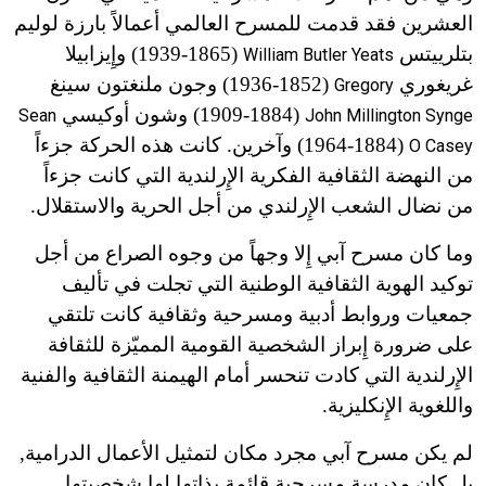
العشرين فقد قدمت للمسرح العالمي أعمالاً بارزة لوليم
بتلرييتس
(1865
-
1939) وإِيزابيلا
William Butler Yeats
غريغوري
(1852
-
1936) وجون ملنغتون سينغ
Gregory
(1884
-
1909) وشون أوكيسي
Sean
John Millington Synge
(1884
-
1964) وآخرين. كانت هذه الحركة جزءاً
O Casey
من النهضة الثقافية الفكرية الإِرلندية التي كانت جزءاً
من نضال الشعب الإِرلندي من أجل الحرية والاستقلال.
وما كان مسرح آبي إِلا وجهاً من وجوه الصراع من أجل
توكيد الهوية الثقافية الوطنية التي تجلت في تأليف
جمعيات وروابط أدبية ومسرحية وثقافية كانت تلتقي
على ضرورة إِبراز الشخصية القومية المميّزة للثقافة
الإِرلندية التي كادت تنحسر أمام الهيمنة الثقافية والفنية
واللغوية الإِنكليزية.
لم يكن مسرح آبي مجرد مكان لتمثيل الأعمال الدرامية,
بل كان مدرسة مسرحية قائمة بذاتها لها شخصيتها