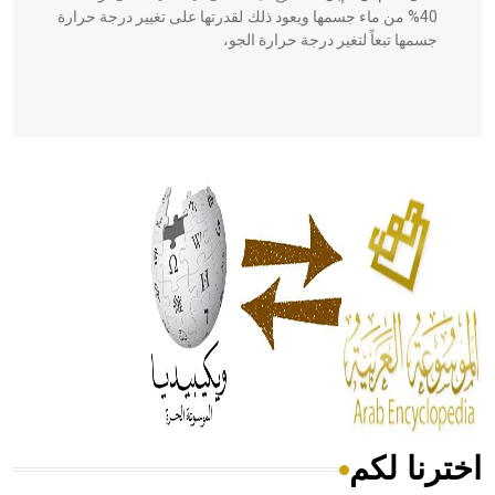
40% من ماء جسمها ويعود ذلك لقدرتها على تغيير درجة حرارة
جسمها تبعاً لتغير درجة حرارة الجو،
- هل تعلم أن أبقراط كتب في الطب أربعة مؤلفات هي:
الحكم، الأدلة، تنظيم التغذية، ورسالته في جروح الرأس. ويعود
له الفضل بأنه حرر الطب من الدين والفلسفة.
- هل تعلم أن المرجان إفراز حيواني يتكون في البحر ويتركب
من مادة كربونات الكلسيوم، وهو أحمر أو شديد الحمرة وهو
أجود أنواعه، ويمتاز بكبر الحجم ويسمى الش
اخترنا لكم
هل تعلم أن الأبسيد كلمة فرنسية اللفظ تم اعتمادها مصطلحاً