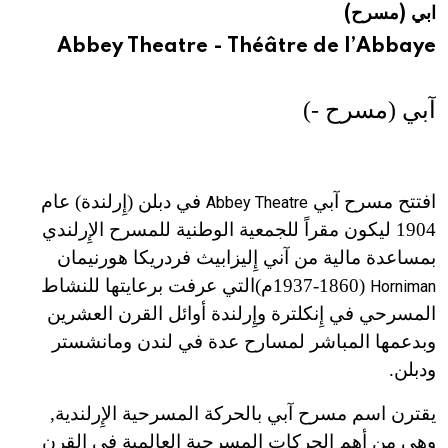
ابي (مسرح)
هيئة الموسوعة العربية تطلق موسوعات جديدة في عام 2026
Abbey Theatre - Théâtre de l’Abbaye
آبي (مسرح
-
)
افتتح مسرح آبي
في دبلن (إِرلندة) عام
Abbey Theatre
1904 ليكون مقراً للجمعية الوطنية للمسرح الإِرلندي
بمساعدة مالية من آني إِليزابيث فردريكا هورنيمان
(1860
-
1937م)التي عرفت برعايتها للنشاط
Horniman
المسرحي في إِنكلترة وإِرلندة أوائل القرن العشرين
وبدعمها المباشر لمسارح عدة في لندن ومانشستر
ودبلن.
يقترن اسم مسرح آبي بالحركة المسرحية الإِرلندية,
وهي من أهم الحركات المسرحية العالمية في القرن