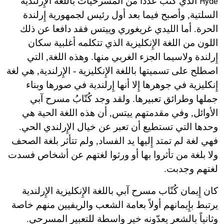
الذي كتب عدداً من المسرحيات باللغة الإِرلندية
Hyde
السلتية, وأصبح فيما بعد أول رئيس لجمهورية إِرلندة
الحرة. أما الليدي غريغوري وييتس فقد دافعا عن ذلك
اللون من اللغة الإِنكليزية الذي تتكلمه أغلبية سكان
إِرلندة ولاسيما الجزء الغربي منها. وهذه اللغة, التي
اصطلح على تسميتها باللغة الإِنكليزية - الإِرلندية, هي لغة
إِنكليزية في جوهرها إِلا أنها إِرلندية في صورها وبناء
جملها وطرائق تعبيرها. ولقد وجد كُتّابُ مسرح آبي
الأوائل, وفي مقدمتهم ييتس, أن هذه اللغة الحية هي
وحدها التي تستطيع أن تعبر عن خيال الإِرلندي الحي.
فهي لغة لم تمتد إِليها يد الفساد, ولم تتأثر بلغة الصحف
ولا بلغة من تأثروا بها أو ورثوا لغتهم عن أشخاص فسدت
لغتهم وجدبت.
كان إِيمان كُتّاب مسرح آبي باللغة الإِنكليزية الإِرلندية
يرتبط بإِيمانهم أولاً بعامة الشعب والريفيين منهم خاصة
وثانياً بالشعر يعدّونه خير واسطة للتعبير المسرحي.