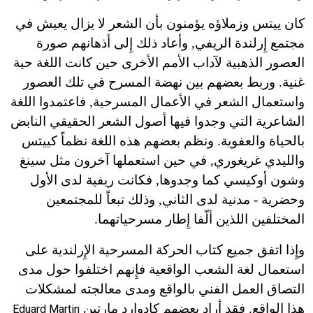
كان ييتس وزملاؤه يؤمنون بأن الشعر لا يزال يعيش في
مجتمع إِرلندة الريفي, وأعاد ذلك إِلى أذهانهم صورة
العصور الذهبية لآداب الأمم الأخرى حين كانت اللغة حية
غنية. وربط بعضهم بين نهضة المسرح في تلك العصور
واستعمال الشعر في الأعمال المسرحية, فاعتمدوا اللغة
الشاعرية التي وجدوا فيها أصول الشعر الحقيقي النابض
بالحياة والعفوية. ونظم بعضهم هذه اللغة نظماً كييتس
والليدي غريغوري, في حين استعملها آخرون مثل سينغ
وشون أوكيسي كما وجدوها, فكانت ريفية لدى الأول
وحضرية - مدنية لدى الثاني, وذلك تبعاً للمجتمعين
المختلفين اللذين ألّفا إِطار مسرحياتهما.
وإِذا اتفق جميع كتاب الحركة المسرحية الإِرلندية على
استعمال لغة الشعب الواقعية فإِنهم اختلفوا حول مدى
التصاق العمل الفني بالواقع ومدى معالجته لمشكلات
هذا الواقع. فقد أراد بعضهم كإِدوارد مارتين
Eduard Martin