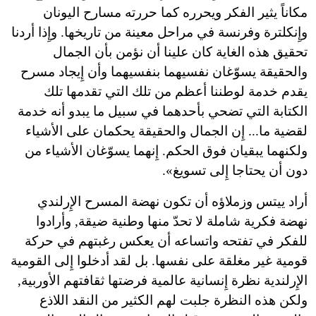
مكاناً يثير الفكر ويحرره كما حررته مسارح اليونان
وإِنكلترة وفرنسة في مراحل معينة من تاريخها. وإِذا أردنا
تحقيق هذه الغاية كان علينا أن نؤمن بأن الجمال
والحقيقة يسوّغان نفسيهما بنفسيهما وأن إِيجاد مسرح
يقدم خدمة لوطننا أعظم من تلك التي تقدمها تلك
الكتابة التي تضحي بأحدهما في سبيل ما يبدو أنه خدمة
لقضية ما... إِن الجمال والحقيقة يحكمان على الأشياء
ولكنهما يبقيان فوق الحكم. إِنهما يسوّغان الأشياء من
دون أن يحتاجا إِلى تسويغ».
أراد ييتس وزملاؤه أن تكون نهضة المسرح الإِرلندي
نهضة فكرية شاملة لا تحدّ منها وطنية ضيقة, وأرادوا
للفكر في تفتحه واتساعه أن يعكس رغبتهم في حركة
قومية غير مغلقة على نفسها. بل لقد أدخلوا إِلى القومية
الإِرلندية نظرة إِنسانية عالمية فرضتها ثقافتهم الأوربية,
ولكن هذه النظرة جلبت لهم الكثير من النقد اللاذع