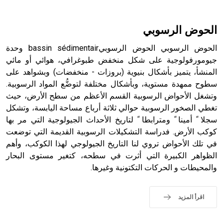
أثرياً يستخدم في العمارة عموماً وفي العمارة الدينية الخاصة
بالكنائس خصوصاً، وفي الإنكليزية أب
الحوض الرسوبي
الحوض الرسوبي الحوض الرسوبيbassin sédimentair وحدة
جيومورفولوجية على شكل منخفض طبوغرافي، هوائي أو مائي
المنشأ، يتميز بأشكال بنيوية (بروزات - منخفضات) وبشواهد على
- هل تعلم أن أبجر Abgar اسم معروف جيداً يعود إلى عدد من
الملوك الذين حكموا مدينة إديسا (الرها) من أبجر الأول وحتى
سطوح ممهدة مستوية، وبأشكال مختلفة لتوضُّع المواد الرسوبية.
التاسع، وهم ينتسبون إلى أسرة أوسروين
وتشغل الأحواض الرسوبية القسم الأعظم من سطح الأرض، حيث
تغطي الصخور الرسوبية حوالي ثلاثة أرباع مساحة اليابسة، وتشكل
سجلا ً أمينا ً ومترابطا ً لتاريخ الأحداث الجيولوجية التي مر بها
كوكب الأرض. فدراسة التشكيلات الرسوبية القديمة التي توضعت
في تلك الأحواض تروي لنا التاريخ الجيولوجي لهذا الكوكب، وأهم
- هل تعلم أن الأبجدية الكنعانية تتألف من /22/ علامة كتابية
الظواهر الكبيرة التي أثرت في سطحه، كتغير مستوى البحار
sign تكتب منفصلة غير متصلة، وتعتمد المبدأ الأكوروفوني،
والمحيطات و الحركات التكتونية وغيرها.
حيث تقتصر القيمة الصوتية للعلامة الك
اقرأ المزيد