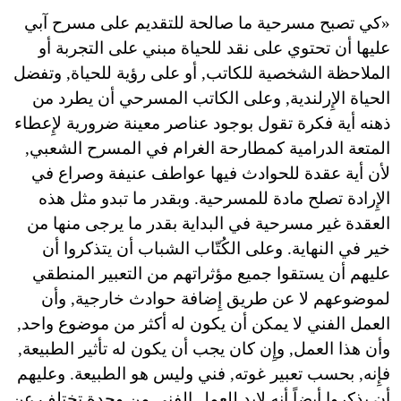
«
كي تصبح مسرحية ما صالحة للتقديم على مسرح آبي
عليها أن تحتوي على نقد للحياة مبني على التجربة أو
الملاحظة الشخصية للكاتب, أو على رؤية للحياة, وتفضل
الحياة الإِرلندية, وعلى الكاتب المسرحي أن يطرد من
ذهنه أية فكرة تقول بوجود عناصر معينة ضرورية لإِعطاء
المتعة الدرامية كمطارحة الغرام في المسرح الشعبي,
لأن أية عقدة للحوادث فيها عواطف عنيفة وصراع في
الإِرادة تصلح مادة للمسرحية. وبقدر ما تبدو مثل هذه
العقدة غير مسرحية في البداية بقدر ما يرجى منها من
خير في النهاية. وعلى الكُتّاب الشباب أن يتذكروا أن
عليهم أن يستقوا جميع مؤثراتهم من التعبير المنطقي
لموضوعهم لا عن طريق إِضافة حوادث خارجية, وأن
العمل الفني لا يمكن أن يكون له أكثر من موضوع واحد,
وأن هذا العمل, وإِن كان يجب أن يكون له تأثير الطبيعة,
فإِنه, بحسب تعبير غوته, فني وليس هو الطبيعة. وعليهم
أن يذكروا أيضاً أنه لابد للعمل الفني من وحدة تختلف عن