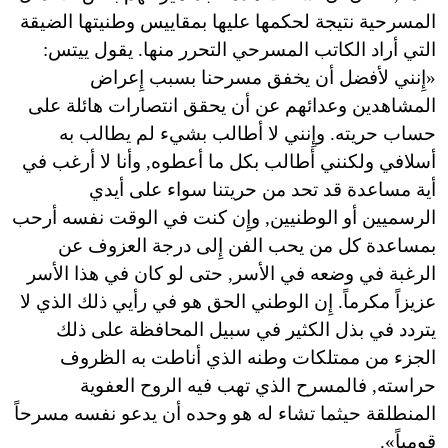
المسرحية نتيجة لحكمها عليها بمقاييس وطنيتها الضيقة
التي أراد الكاتب المسرحي التحرر منها. يقول ييتس:
«إِنني لأفضل أن يخفق مسرحنا بسبب إِعراض
المشاهدين وعدائهم عن أن يحقق انتصارات هائلة على
حساب حريته. وإِنني لا أطالب بشيء لم يطالب به
أسلافي ولكنني أطالب بكل ما أعطوه, وأنا لا أرغب في
أية مساعدة قد تحد من حريتنا سواء على أيدي
الرسميين أو الوطنيين, وإِن كنت في الوقت نفسه أرحب
بمساعدة كل من يحب الفن إِلى درجة العزوف عن
الرغبة في وضعه في الأسر, حتى لو كان في هذا الأسر
عزيزاً مكرماً. إِن الوطني الحق هو في رأيي ذلك الذي لا
يتردد في بذل الكثير في سبيل المحافظة على ذلك
الجزء من ممتلكات وطنه الذي أناطت به الظروف
حراسته, فالمسرح الذي تهب فيه الروح العفوية
المنطلقة حيثما تشاء له هو وحده أن يدعو نفسه مسرحاً
قومياً».