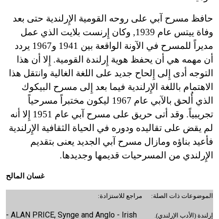
حافظ مسرح آبي على روحه القومية الإِرلندية حتى بعد
وفاة ييتس عام 1939, وكان إِرنست بلايت الذي عمل
مديراً للمسرح في الآونة الواقعة بين 1941 و1967 يردد
أن مهمه هي أن يحفظ هوية إِرلندة القومية. إِلا أن هذا
التوجه أدى إِلى إِلحاح جديد على اللغة الغالية وانتقل هذا
الاهتمام باللغة الإِرلندية فيما بعد إِلى مسرح البيكوك
الذي أُلحق بالآبي عام 1967 ليكون مختبراً مسرحياً
تجريبياً. وقد أتى حريق على مسرح آبي عام 1951 إِلا أنه
لم يقض على تقاليده ودوره في الحياة الثقافية الإِرلندية
فأعيد بناؤه ومازال مسرح آبي الجديد يعنى بتقديم
الإِرلندي من المسرحيات قديمها وجديدها.
غسان المالح
الموضوعات ذات الصلة:
مراجع للاستزادة:
- ALAN PRICE, Synge and Anglo - Irish
إِرلندة (الأدب الإِرلندي).