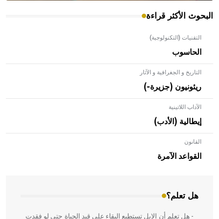
البحوث الأكثر قراءة
التقنيات (التكنولوجية)
الحاسوب
التاريخ و الجغرافية و الآثار
ريئونيون (جزيرة-)
الآداب اللاتينية
إيطالية (الأدب)
القانون
- هل تعلم أن الأبلق نوع من الفنون الهندسية التي ارتبطت
بالعمارة الإسلامية في بلاد الشام ومصر خاصة، حيث يحرص
القواعد الآمرة
المعمار على بناء مداميكه وخاصة في الواجهات
هل تعلم؟
- هل تعلم أن الإبل تستطيع البقاء على قيد الحياة حتى لو فقدت