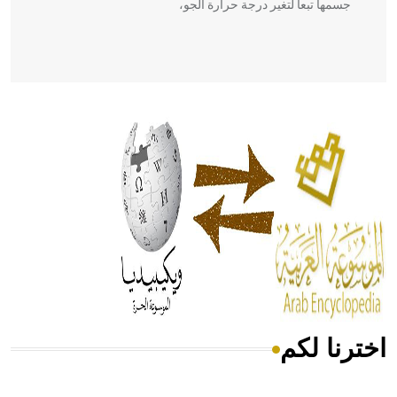
جسمها تبعاً لتغير درجة حرارة الجو،
- هل تعلم أن أبقراط كتب في الطب أربعة مؤلفات هي:
الحكم، الأدلة، تنظيم التغذية، ورسالته في جروح الرأس. ويعود
له الفضل بأنه حرر الطب من الدين والفلسفة.
- هل تعلم أن المرجان إفراز حيواني يتكون في البحر ويتركب
من مادة كربونات الكلسيوم، وهو أحمر أو شديد الحمرة وهو
أجود أنواعه، ويمتاز بكبر الحجم ويسمى الش
اخترنا لكم
هل تعلم أن الأبسيد كلمة فرنسية اللفظ تم اعتمادها مصطلحاً
أثرياً يستخدم في العمارة عموماً وفي العمارة الدينية الخاصة