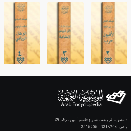
دمشق ـ الروضة ـ شارع قاسم أمين ـ رقم 39
هاتف: 3315204 - 3315205