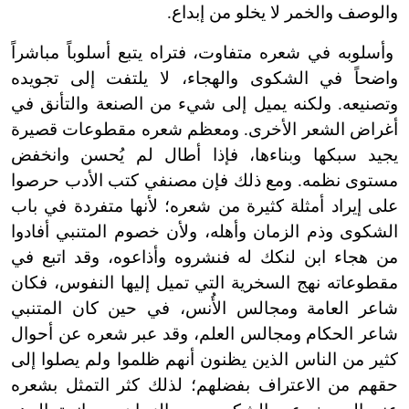
والوصف والخمر لا يخلو من إبداع.
وأسلوبه في شعره متفاوت، فتراه يتبع أسلوباً مباشراً
واضحاً في الشكوى والهجاء، لا يلتفت إلى تجويده
وتصنيعه. ولكنه يميل إلى شيء من الصنعة والتأنق في
أغراض الشعر الأخرى. ومعظم شعره مقطوعات قصيرة
يجيد سبكها وبناءها، فإذا أطال لم يُحسن وانخفض
مستوى نظمه. ومع ذلك فإن مصنفي كتب الأدب حرصوا
على إيراد أمثلة كثيرة من شعره؛ لأنها متفردة في باب
الشكوى وذم الزمان وأهله، ولأن خصوم المتنبي أفادوا
من هجاء ابن لنكك له فنشروه وأذاعوه، وقد اتبع في
مقطوعاته نهج السخرية التي تميل إليها النفوس، فكان
شاعر العامة ومجالس الأُنس، في حين كان المتنبي
شاعر الحكام ومجالس العلم، وقد عبر شعره عن أحوال
كثير من الناس الذين يظنون أنهم ظلموا ولم يصلوا إلى
حقهم من الاعتراف بفضلهم؛ لذلك كثر التمثل بشعره