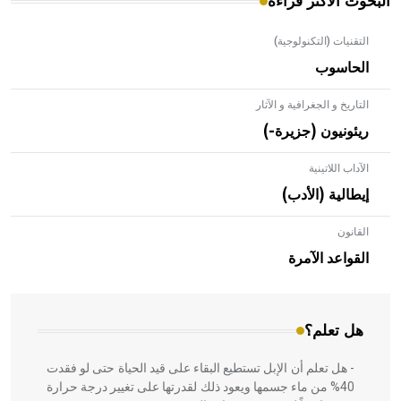
البحوث الأكثر قراءة
التقنيات (التكنولوجية)
الحاسوب
التاريخ و الجغرافية و الآثار
ريئونيون (جزيرة-)
الآداب اللاتينية
إيطالية (الأدب)
القانون
- هل تعلم أن الأبلق نوع من الفنون الهندسية التي ارتبطت
بالعمارة الإسلامية في بلاد الشام ومصر خاصة، حيث يحرص
القواعد الآمرة
المعمار على بناء مداميكه وخاصة في الواجهات
هل تعلم؟
- هل تعلم أن الإبل تستطيع البقاء على قيد الحياة حتى لو فقدت
40% من ماء جسمها ويعود ذلك لقدرتها على تغيير درجة حرارة