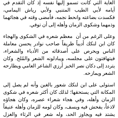
الغاية التي كانت تسمو إليها نفسه إذ كان التقدم في
أيامه لأبي الطيب المتنبي ولأبي رياش اليمامي،
فكسدت بضاعته وانحط نجمه، فأمضى وقته في هجائهما
وذمهما وشكوى الزمان وأهله إلى أن توفي.
وعلى الرغم من أن معظم شعره في الشكوى والهجاء
كان ابن لنكك أديباً ظريفاً صاحب نوادر يحسن معاملة
الناس ويحرص على أصدقائه من الأدباء والشعراء،
فيتهافتون على مجلسه، ويبادلونه الشعر والمُلح. وكان
يتردد إلى دكان نصر الخبز أرزي الشاعر العامي ويطارحه
الشعر ويمازحه.
استولى على ابن لنكك شعور بالغبن وأنه لم يصل إلى
المكانة التي يستحقها؛ لذلك كان أكثر شعره في شكوى
الزمان وأهله، وفي هجاء شعراء عصره، وكان هجاؤه
لاذعاً، يفحش فيه ويسف، وكان لومه للزمان وأهله عنيفاً
يشتد فيه ويجاوز الحد، وله شعر في الرثاء والغزل