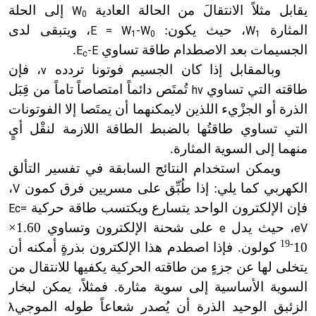
يقابل مثلاً الانتقالَ من الحالة العادية
إلى الحلة
W
0
المثارة
، حيث يكون:
، ويتبقى لدى
E = W
-W
W
1
0
1
الجسيمات بعد الاصطدام طاقة تساوي
.
E
-E
c
وبالمقابل إذا كان الجسيم فوتونا تردده
، فإن
v
طاقته التي تساوي
تُمتَص دائماً امتصاصاً تاماً من قِبَل
hv
الذرة أو الجزْيء اللذين لايمكنهما أن يمتَصا إلا الفوتونات
التي تساوي طاقتُها بالضبط الطاقة اللازمة لنقْل أيٍ
منهما إلى السوية المثارة.
ويمكن
استخدام النتائج السابقة في تفسير التألق
الكهربي كما يلي: إذا طُبِّق على مسريين فرق كمون
،
V
فإن الإلكترون الواحد يتسارع ويكتسب طاقة حركية
Ec=
، حيث يدل
على شحنة الإلكترون وتساوي 1.60×
e
eV
-19
10
كولون.
فإذا
اصطدم هذا الإلكترون بذرةٍ أمكنه أن
يتخلى لها عن جزءٍ من طاقته الحركية يكفيها للانتقال من
السوية الأساسية إلى سوية مثارة. فمثلاً، يمكن لبخار
الزئبق الوحيد الذرة أن يُصدر شعاعاً طوله الموجي
λ