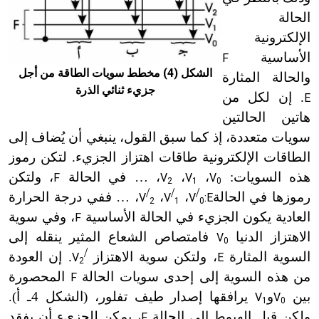
الحالة
الإلكترونية
الأساسية
F
الشكل (4) مخطط سويات الطاقة من أجل
والحالة المثارة
جزيء ثنائي الذرة
.
إن
لكل من
E
هاتين الحالتين
سويات متعددة، إذ كما سبق القول، ينبغي أن يُضاف إلى
الطاقات الإلكترونية طاقات اهتزاز الجزيء.
لتكن
رموز
هذه السويات:
،
،
، … في الحالة
، ولتكن
F
V
V
V
2
1
0
/
/
/
رموزها في الحالة
،
،
، … ففي درجة الحرارة
V
V
V
:E
2
1
0
العادية يكون الجزيء في الحالة الأساسية
، وفي سوية
F
الاهتزاز الدنيا
فامتصاص الشعاع المثير ينقله إلى
V
0
/
السوية المثارة
، ولتكن سوية الاهتزاز
. إن العودة
V
E
2
من هذه السوية إلى إحدى سويات الحالة
المحصورة
F
بين
و
يرافقها إصدار طيف تفلور، (الشكل 4ـ أ).
V
V
1
0
ولكن قبل الهبوط إلى الحالة
، يمكن للجزيء أن يفقد
F