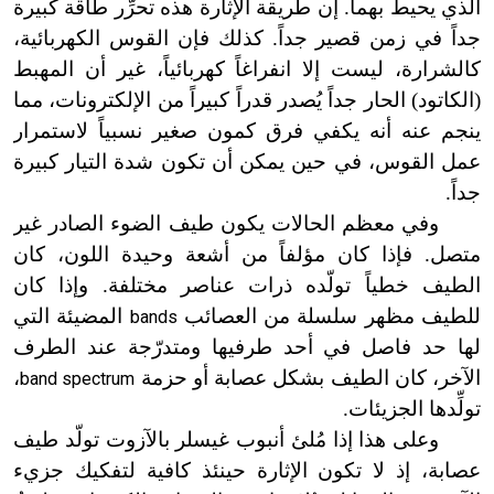
الذي يحيط بهما. إن طريقة الإثارة هذه
تحرِّر
طاقة كبيرة
جداً في زمن قصير جداً. كذلك فإن القوس الكهربائية،
كالشرارة، ليست إلا انفراغاً كهربائياً، غير أن المهبط
(الكاتود) الحار جداً يُصدر قدراً كبيراً من الإلكترونات، مما
ينجم عنه أنه يكفي فرق كمون صغير نسبياً لاستمرار
عمل القوس، في حين يمكن أن تكون شدة التيار كبيرة
جداً.
وفي معظم الحالات يكون طيف الضوء الصادر
غير
متصل. فإذا كان مؤلفاً من أشعة وحيدة اللون، كان
الطيف
خطياً
تولّده ذرات عناصر مختلفة. وإذا كان
للطيف مظهر سلسلة من العصائب
المضيئة التي
bands
لها حد فاصل في أحد طرفيها ومتدرّجة عند الطرف
الآخر، كان الطيف بشكل عصابة أو حزمة
،
band spectrum
تولِّدها الجزيئات.
وعلى هذا إذا مُلئ أنبوب غيسلر بالآزوت تولّد طيف
عصابة، إذ لا تكون الإثارة حينئذ كافية لتفكيك جزيء