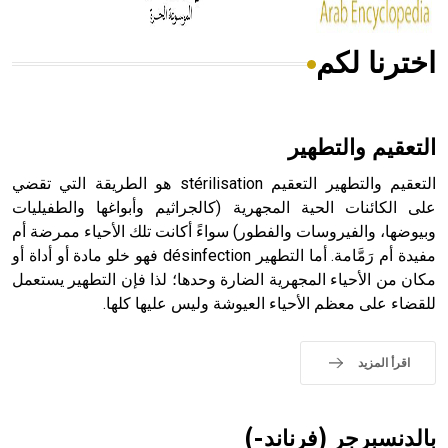
اخترنا لكم
هل تعلم أن الأبسيد كلمة فرنسية اللفظ تم اعتمادها مصطلحاً
أثرياً يستخدم في العمارة عموماً وفي العمارة الدينية الخاصة
بالكنائس خصوصاً، وفي الإنكليزية أب
التعقيم والتطهير
التعقيم والتطهير التعقيم stérilisation هو الطريقة التي تقضي
على الكائنات الحية المجهرية (كالجراثيم وأبواغها والطفيليات
وبيوضها، والفيروسات والفطور) سواءً أكانت تلك الأحياء ممرضة أم
- هل تعلم أن أبجر Abgar اسم معروف جيداً يعود إلى عدد من
الملوك الذين حكموا مدينة إديسا (الرها) من أبجر الأول وحتى
مفيدة أم رَمَّامة. أما التطهير désinfection فهو خلو مادة أو أداة أو
التاسع، وهم ينتسبون إلى أسرة أوسروين
مكان من الأحياء المجهرية الضارة وحدها؛ لذا فإن التطهير يستعمل
للقضاء على معظم الأحياء العيوشة وليس عليها كلها.
اقرأ المزيد
- هل تعلم أن الأبجدية الكنعانية تتألف من /22/ علامة كتابية
sign تكتب منفصلة غير متصلة، وتعتمد المبدأ الأكوروفوني،
حيث تقتصر القيمة الصوتية للعلامة الك
بالدنسبرجر (فرناند-)