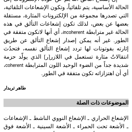
الحالة الأساسية، يتم تلقائياً، وتكون الإشعاعات التلقائية،
التي تصدرها مجموعة من الإلكترونات المثارة، مستقلة
بعضها عن بعض، لذلك تكون إشعاعات التألق في هذه
الحالة غير مترابطة
، أي أنها لاتكون متفقة في
incoherent
الطور. غير أنه يمكن إصدار إشعاع التألق عن طريق
إثارته بفوتونات لها تردد إشعاع التألق نفسه، فتحدُث
انتقالاتٌ مثارة تستعمل في اللازر[ر] الذي يولّد حزمة
شديدة جداً من الضوء الوحيد اللون المترابطة
،
coherent
أي أن اهتزازاته تكون متفقة في الطور.
طاهر تربدار
الموضوعات
ذات
الصلة
الإشعاع الحراري ـ الإشعاع النووي الناشط ـ الإشعاعات
ـ الأشعة تحت الحمراء ـ الأشعة السينية ـ الأشعة فوق