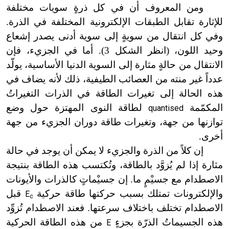
ومن
المعروف أن في كل ذرةٍ سويات مختلفة
للإثارة تقابل الطبقات الإلكترونية المختلفة في الذرة.
وفي
كل انتقال من سويةٍ إلى سوية أدنى يصدر إشعاع
وحيد اللون، (انظر الشكل 3). أما في الجزيء، فإن
الانتقال من حالةٍ مثارة إلى السوية الدنيا الأساسية، يولّد
عدداً غير منته من العصائب الطيفية، ذلك لأنه يضاف في
هذه الحالة إلى تغيرات الطاقة في الذرات التغيراتُ
المكمّمة
لطاقة النوى المهتزة حول وضع
quantised
توازنها من جهة، وتغيرات طاقة دوران الجزيء من جهة
أخرى.
إن
كلاً من الذرة والجزيء لا يمكن أن يوجد في حالة
مثارة إذا لم يُزوَّد بالطاقة، وتُكتسب هذه الطاقة بنتيجة
الاصطدام مع جسيْمٍ ما. إن جسيْماتٍ كالذرات
والأيونات
والإلكترونات تمتلك بسبب حركتها طاقة حركية
قبل
E
c
الاصطدام تختلف باختلاف سرعتها.
فعند
الاصطدام تُزوِّد
هذه الجسيماتُ الذرّة بجزءٍ
من هذه الطاقة الحركية
E