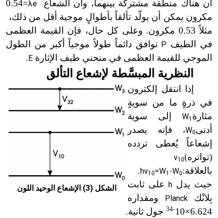
أن هناك منطقة مشتركة بينهما، وأن الشعاع
=0.54
λe
مكرون يمكن أن يولّد تألقاً بأطوالٍ موجية أقل من ذلك
،
مثلاً 0.53 مكرون. وعلى كل حال، فإن القيمة العظمى
في الطيف
توافق دائماً طولاً موجياً أكبر من الطول
P
الموجي للقيمة العظمى في منحني طيف الإثارة
.
E
النظرية المبسَّطة لإشعاع التألق
إذا
انتقل إلكترون
في ذرةٍ ما من سويةٍ
مثارة
إلى سوية
W
1
أدنى
، فإنه يصدر
W
0
إشعاعاً يُعطى تردده
(تواتره)
v
10
بالعلاقة:
.
hv
=W
-W
10
1
0
حيث يدل
على ثابت
h
الشكل (3) الإشعاع الوحيد اللون
بِلانْك
ومقداره
Planck
-34
6.624×10
جول ثانية.