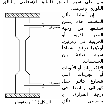
يدل على سبب التألق كالتألق الإشعاعي والتألق
البلوري، وغيرهما.
إن أنماط التألق
المختلفة هذه يمكن
تصنيفها من وجهة
النظر الذرية أو
الجزيئية في زمرتين:
أولاهما توافق إشعاعاً
سببه تصادمٌ بين
الجسيمات:
الإلكترونات أو الأيونات
أو الجزيئات، التي
تتسارع بتأثير حقل
كهربائي أو ارتفاع في
درجة الحرارة، أي
مايسمى التألق
الشكل (1) أنبوب غيسلر