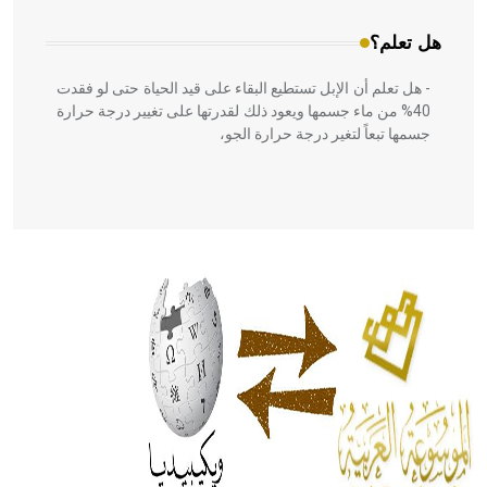
هل تعلم؟
- هل تعلم أن الإبل تستطيع البقاء على قيد الحياة حتى لو فقدت
40% من ماء جسمها ويعود ذلك لقدرتها على تغيير درجة حرارة
جسمها تبعاً لتغير درجة حرارة الجو،
- هل تعلم أن أبقراط كتب في الطب أربعة مؤلفات هي:
الحكم، الأدلة، تنظيم التغذية، ورسالته في جروح الرأس. ويعود
له الفضل بأنه حرر الطب من الدين والفلسفة.
- هل تعلم أن المرجان إفراز حيواني يتكون في البحر ويتركب
من مادة كربونات الكلسيوم، وهو أحمر أو شديد الحمرة وهو
أجود أنواعه، ويمتاز بكبر الحجم ويسمى الش