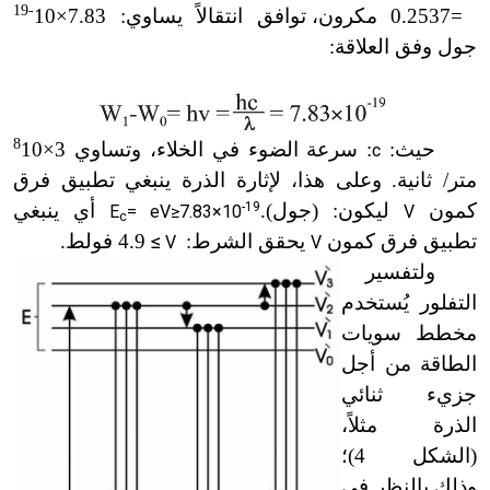
-19
=0.2537
مكرون، توافق انتقالاً يساوي: 7.83×10
جول وفق العلاقة:
8
حيث
:
: سرعة الضوء في الخلاء، وتساوي 3×
10
c
متر/ ثانية. وعلى هذا، لإثارة الذرة ينبغي تطبيق فرق
كمون
ليكون:
(جول).
-19
أي ينبغي
E
= eV≥7.
83×10
V
c
تطبيق فرق كمون
يحقق الشرط:
≥
4.9 فولط.
V
V
ولتفسير
التفلور يُستخدم
مخطط سويات
الطاقة من أجل
جزيء ثنائي
الذرة مثلاً،
(الشكل 4)؛
وذلك بالنظر في