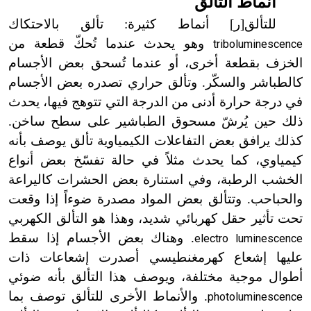
أنماط
التألق
للتألق[ر] أنماط كثيرة: تألق بالاحتكاك
وهو يحدث عندما تُحكّ قطعة من
triboluminescence
الخزف بقطعة أخرى، أو عندما تُسحق بعض الأجسام
كالطباشر والسكّر.
وتألق
حراري تصدره بعض الأجسام
في درجة حرارة أدنى من الدرجة التي تتوهج فيها، يحدث
ذلك حين يُرشّ مسحوق الطباشير على سطح ساخن.
كذلك يرافق بعض التفاعلات الكيمياوية تألق يوصف بأنه
كيمياوي، كما يحدث مثلاً في حالة تفسّخ بعض أنواع
الخشب الرطبة، وفي استنارة بعض الحشرات كاليراعة
والحباحب. وتتألق بعض المواد مصدرة ضوءاً إذا وقعت
تحت تأثير حقل كهربائي
شديد
، وهذا هو التألق الكهربي
. وهناك بعض الأجسام إذا سقط
electro luminescence
عليها إشعاع كهرمغنطيسي أصدرت إشعاعات ذات
أطوال موجية مختلفة، ويوصف هذا التألق بأنه ضوئي
. والأنماط الأخرى للتألق توصف بما
photoluminescence