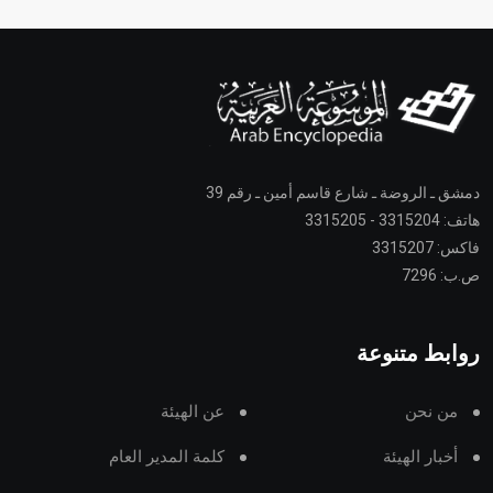
دمشق ـ الروضة ـ شارع قاسم أمين ـ رقم 39
هاتف: 3315204 - 3315205
فاكس: 3315207
ص.ب: 7296
روابط متنوعة
من نحن
عن الهيئة
أخبار الهيئة
كلمة المدير العام