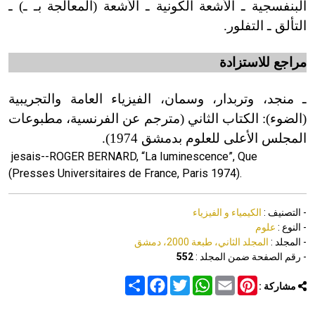
البنفسجية ـ الأشعة الكونية ـ الأشعة (المعالجة بـ ـ) ـ
التألق ـ التفلور.
مراجع
للاستزادة
ـ منجد، وتربدار، وسمان، الفيزياء العامة والتجريبية
(الضوء): الكتاب الثاني (مترجم عن الفرنسية، مطبوعات
المجلس الأعلى للعلوم بدمشق 1974).
je
sais-
-ROGER BERNARD, “La Iuminescence”, Que
(Presses Universitaires de France, Paris 1974).
- التصنيف :
الكيمياء و الفيزياء
- النوع :
علوم
- المجلد :
المجلد الثاني، طبعة 2000، دمشق
- رقم الصفحة ضمن المجلد :
552
Share
Facebook
Twitter
WhatsApp
Email
Pinterest
مشاركة :