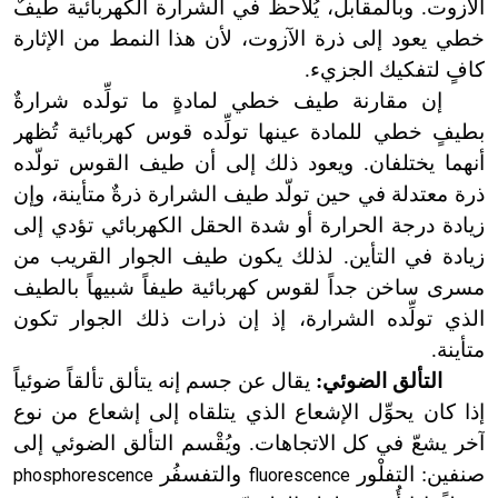
الآزوت. وبالمقابل، يُلاحظ في الشرارة الكهربائية طيفٌ
خطي يعود إلى ذرة الآزوت، لأن هذا النمط من الإثارة
كافٍ لتفكيك الجزيء.
إن
مقارنة طيف خطي لمادةٍ ما تولِّده شرارةٌ
بطيفٍ خطي للمادة عينها تولِّده قوس كهربائية تُظهر
أنهما يختلفان. ويعود ذلك إلى أن طيف القوس تولّده
ذرة معتدلة في حين تولّد طيف الشرارة ذرةٌ متأينة، وإن
زيادة درجة الحرارة أو شدة الحقل الكهربائي تؤدي إلى
زيادة في التأين. لذلك يكون طيف الجوار القريب من
مسرى ساخن جداً لقوس كهربائية طيفاً شبيهاً بالطيف
الذي تولِّده الشرارة، إذ إن ذرات ذلك الجوار تكون
متأينة.
التألق
الضوئي:
يقال عن جسم إنه يتألق تألقاً ضوئياً
إذا كان يحوِّل الإشعاع الذي يتلقاه إلى إشعاع من نوع
آخر يشعّ في كل الاتجاهات. ويُقْسم التألق الضوئي إلى
صنفين: التفلْور
والتفسفُر
phosphorescence
fluorescence