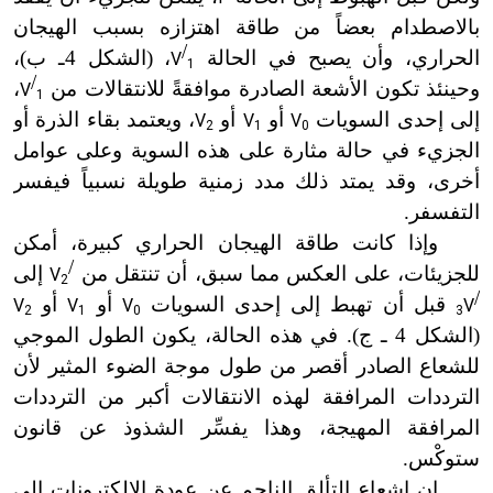
بالاصطدام بعضاً من طاقة اهتزازه بسبب الهيجان
/
الحراري، وأن يصبح في الحالة
، (الشكل 4ـ ب)،
V
1
/
وحينئذ تكون الأشعة الصادرة موافقةً للانتقالات من
،
V
1
إلى إحدى السويات
أو
أو
، ويعتمد بقاء الذرة أو
V
V
V
2
1
0
الجزيء في حالة مثارة على هذه السوية وعلى عوامل
أخرى، وقد يمتد ذلك مدد زمنية طويلة نسبياً فيفسر
التفسفر.
وإذا كانت طاقة الهيجان الحراري كبيرة، أمكن
/
للجزيئات، على العكس مما سبق، أن تنتقل من
إلى
V
2
/
قبل أن تهبط إلى إحدى السويات
أو
أو
V
V
V
V
2
1
0
3
(الشكل 4 ـ ج). في هذه الحالة، يكون الطول الموجي
للشعاع الصادر أقصر من طول موجة الضوء المثير لأن
الترددات المرافقة لهذه الانتقالات أكبر من الترددات
المرافقة المهيجة، وهذا يفسِّر الشذوذ عن قانون
ستوكْس.
إن إشعاع التألق الناجم عن عودة الإلكترونات إلى