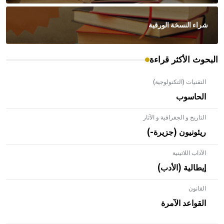
شراء النسخة الورقية
البحوث الأكثر قراءة
التقنيات (التكنولوجية)
الحاسوب
التاريخ و الجغرافية و الآثار
ريئونيون (جزيرة-)
الآداب اللاتينية
إيطالية (الأدب)
القانون
- هل تعلم أن الأبلق نوع من الفنون الهندسية التي ارتبطت
بالعمارة الإسلامية في بلاد الشام ومصر خاصة، حيث يحرص
القواعد الآمرة
المعمار على بناء مداميكه وخاصة في الواجهات