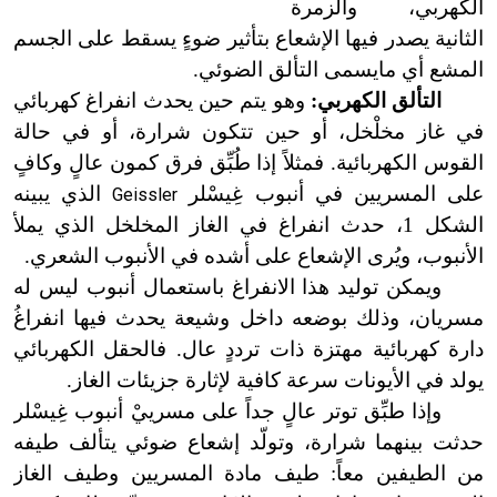
الكهربي، والزمرة
الثانية يصدر فيها الإشعاع بتأثير ضوءٍ يسقط على الجسم
المشع أي مايسمى التألق الضوئي.
التألق الكهربي:
وهو يتم حين يحدث انفراغ كهربائي
في غاز مخلْخل، أو حين تتكون شرارة، أو في حالة
القوس الكهربائية. فمثلاً إذا طُبِّق فرق كمون عالٍ وكافٍ
على المسريين في أنبوب غِيسْلر
الذي يبينه
Geissler
الشكل 1، حدث انفراغ في الغاز المخلخل الذي يملأ
الأنبوب، ويُرى الإشعاع على أشده في الأنبوب الشعري.
ويمكن توليد هذا الانفراغ باستعمال أنبوب ليس له
مسريان، وذلك بوضعه داخل وشيعة يحدث فيها انفراغُ
دارة كهربائية مهتزة ذات ترددٍ عال. فالحقل الكهربائي
يولد في الأيونات سرعة كافية لإثارة جزيئات الغاز.
وإذا طبِّق توتر عالٍ جداً على مسرييْ أنبوب غِيسْلر
حدثت بينهما شرارة، وتولّد إشعاع ضوئي يتألف طيفه
من الطيفين معاً: طيف مادة المسريين وطيف الغاز