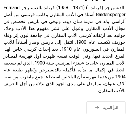
بالدنسبرجر (فرناند ـ) (1871 ـ 1958) فرناند بالدنسبرجر Fernand
Baldensperger أستاذ في الأدب المقارن وكاتب فرنسي من أصل
ألزاسي. ولد في مدينة سان دييه، وتوفي في باريس. تخصص في
مجال الأدب المقارن وعَمِل على نشر مفهوم هذا الأدب وجلاء
جوانبه بعد ارتقائه كرسي الأدب المقارن في جامعة ليون إثر وفاة
جوزيف تكست عام 1900. انتقل إلى باريس وصار أستاذاً للأدب
المقارن في السوربون عام 1910، بعد إحداث كرسي خاص لهذا
الفرع الجديد فيها. وفي الوقت نفسه ظهرت أول فهرسة لمصادر
الأدب المقارن على يد «بيتز» الفرنسي سنة 1900، الذي لم يسعفه
الحظ في إكمال ما بدأه، فأكمله بالدنسبرجر. وتُظهر طبعة عام
1904 من هذه الفهرسة أن الباحثين استطاعا جمع مايقرب من ستة
آلاف عنوان، مما يدل على مدى الجهد الذي بذلاه من أجل التعريف
بالأدب المقارن.
اقرأ المزيد