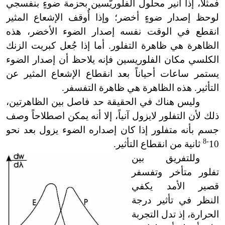
فمثلاً، إذا أُنير محلول الفلوريّسين بحزمة ضوءٍ بنفسجي
لوحظ إصدار ضوءٍ أخضر؛ وإذا أُوقف الإشعاع المثير
انقطع في الوقت نفسه إصدار الضوء الأخضر، هذه
الظاهرة هي ظاهرة التفلور. أما إذا جُعل كبريت الزنك
الكلسي مكان الفلوريسين فإنه يلاحظ أن إصدار الضوء
يستمر ساعات أحياناً بعد انقطاع الإشعاع المثير عن
التأثير. هذه الظاهرة هي ظاهرة التفسفر.
وليس هناك في الحقيقة حد فاصل بين الظاهرتين،
ذلك لأن التفلور لايزول آنياً، إلا أنه يمكن اصطلاحاً وصف
جسم بأنه متفلور إذا كان إصداره الضوء يزول بعد نحو
-8
10
ثانية من انقطاع التأثير.
وللتفريق بين
تفلور متأخر وتفسفر
قصير الأمد يكفي
النظر في تأثير درجة
الحرارة، إذ تدل التجربة