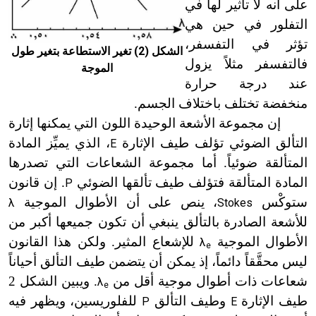
على أنه لا تأثير لها في
التفلور في حين هي
تؤثر في التفسفر،
الشكل (2) تغير الاستطاعة بتغير طول
فالتفسفر مثلاً يزول
الموجة
عند درجة حرارة
منخفضة تختلف باختلاف الجسم.
إن مجموعة الأشعة الوحيدة اللون التي يمكنها إثارة
التألق الضوئي تؤلف طيف الإثارة
، الذي يميِّز المادة
E
المتألقة
ضوئياً
. أما مجموعة الشعاعات التي تصدرها
المادة المتألقة فتؤلف طيف تألقها الضوئي
. إن قانون
P
ستوكْس
، ينص على أن الأطوال الموجية
λ
Stokes
للأشعة الصادرة بالتألق ينبغي أن تكون جميعها أكبر من
الأطوال الموجية
للإشعاع المثير. ولكن هذا القانون
λ
e
ليس محقَّقاً دائماً، إذ يمكن أن يتضمن طيف التألق أحياناً
شعاعات ذات أطوال موجية أقل من
. ويبين الشكل 2
λ
e
طيف الإثارة
وطيف التألق
للفلوريسين، ويظهر فيه
P
E