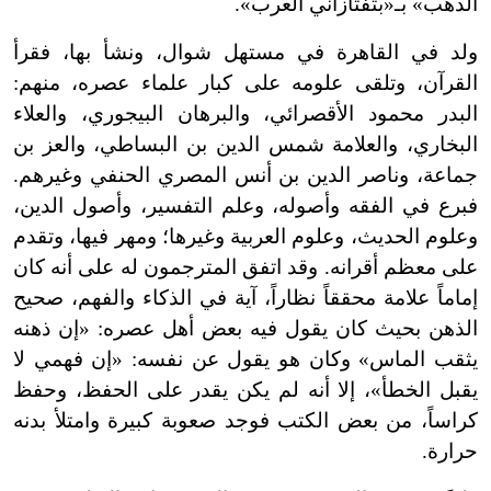
الذهب» بـ«بتفتازاني العرب».
ولد في القاهرة في مستهل شوال، ونشأ بها، فقرأ
القرآن، وتلقى علومه على كبار علماء عصره، منهم:
البدر محمود الأقصرائي، والبرهان البيجوري، والعلاء
البخاري، والعلامة شمس الدين بن البساطي، والعز بن
جماعة، وناصر الدين بن أنس المصري الحنفي وغيرهم.
فبرع في الفقه وأصوله، وعلم التفسير، وأصول الدين،
وعلوم الحديث، وعلوم العربية وغيرها؛ ومهر فيها، وتقدم
على معظم أقرانه. وقد اتفق المترجمون له على أنه كان
إماماً علامة محققاً نظاراً، آية في الذكاء والفهم، صحيح
الذهن بحيث كان يقول فيه بعض أهل عصره: «إن ذهنه
يثقب الماس» وكان هو يقول عن نفسه: «إن فهمي لا
يقبل الخطأ»، إلا أنه لم يكن يقدر على الحفظ، وحفظ
كراساً، من بعض الكتب فوجد صعوبة كبيرة وامتلأ بدنه
حرارة.