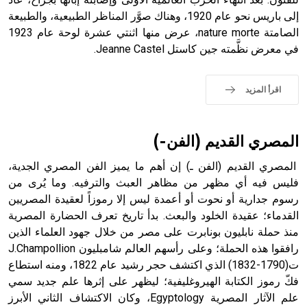
إلى باريس نحو عام 1920، وهناك صوَّر المناظر الطبيعية، والطبيعة
الصامتة nature morte، عرض منها اثنتي عشرة لوحة عام 1923
في معرض نظَّمته جين كاستل Jeanne Castel.
- هل تعلم أن الأبجدية الكنعانية تتألف من /22/ علامة كتابية
sign تكتب منفصلة غير متصلة، وتعتمد المبدأ الأكوروفوني،
حيث تقتصر القيمة الصوتية للعلامة الك
اقرأ المزيد
المصري القديم (الفن-)
المصري القديم (الفن ـ) إن أهم ما يميز الفن المصري الجدية،
فليس فيه أي مظهر من مظاهر العبث والترفيه. وما يُرى من
رسوم جدارية أو نحوت أو أعمدة ليس إلا رموزاً لعقيدة المصريين
القدماء؛ عقيدة الخلود والبعث. بدأ تاريخ تعرف الحضارة المصرية
منذ حملة نابليون بونابرت على مصر من خلال جهود العلماء الذين
رافقوا هذه الحملة؛ وعلى رأسهم العالم شامبليون J.Champollion
ت(1790-1832) الذي اكتشف حجر رشيد عام 1822، ومنه استطاع
فكّ رموز الكتابة الهيروغليفية؛ ليظهر على إثرها علم جديد سمي
علم الآثار المصرية Egyptology، وكان الاكتشاف الثاني الأبرز