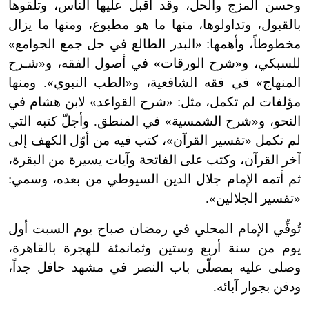
وحسن المزج والحل، وقد أقبل عليها الناس، وتلقوها
بالقبول، وتداولوها، منها ما هو مطبوع، ومنها ما يزال
مخطوطاً، وأهمها: «البدر الطالع في حل جمع الجوامع»
للسبكي، و«شرح الورقات» في أصول الفقه، و«شـرح
المنهاج» في فقه الشافعية، و«الطب النبوي». ومنها
مؤلفات لم تكمل، مثل: «شرح القواعد» لابن هشام في
النحو، و«شرح الشمسية» في المنطق. وأجلّ كتبه التي
لم تكمل «تفسير القرآن»، كتب فيه من أوّل الكهف إلى
آخر القرآن، وكتب على الفاتحة وآيات يسيرة من البقرة،
ثم أتمه الإمام جلال الدين السيوطي من بعده، وسمي:
«تفسير الجلالين».
تُوفِّي الإمام المحلي في رمضان صباح يوم السبت أول
يوم من سنة أربع وستين وثمانمئة للهجرة بالقاهرة،
وصلى عليه بمصلّى باب النصر في مشهد حافل جداً،
ودفن بجوار آبائه.