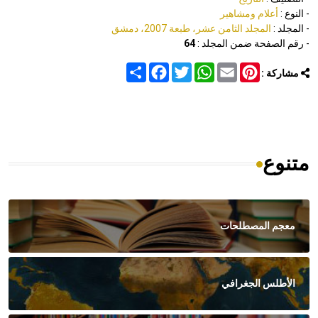
- النوع :
أعلام ومشاهير
- المجلد :
المجلد الثامن عشر، طبعة 2007، دمشق
- رقم الصفحة ضمن المجلد :
64
Share
Facebook
Twitter
WhatsApp
Email
Pinterest
مشاركة :
متنوع
معجم المصطلحات
الأطلس الجغرافي