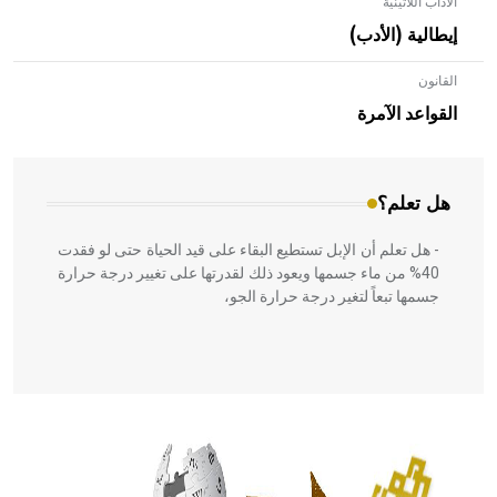
الآداب اللاتينية
إيطالية (الأدب)
القانون
- هل تعلم أن الأبلق نوع من الفنون الهندسية التي ارتبطت
بالعمارة الإسلامية في بلاد الشام ومصر خاصة، حيث يحرص
القواعد الآمرة
المعمار على بناء مداميكه وخاصة في الواجهات
هل تعلم؟
- هل تعلم أن الإبل تستطيع البقاء على قيد الحياة حتى لو فقدت
40% من ماء جسمها ويعود ذلك لقدرتها على تغيير درجة حرارة
جسمها تبعاً لتغير درجة حرارة الجو،
- هل تعلم أن أبقراط كتب في الطب أربعة مؤلفات هي:
الحكم، الأدلة، تنظيم التغذية، ورسالته في جروح الرأس. ويعود
له الفضل بأنه حرر الطب من الدين والفلسفة.