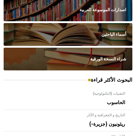
اصدارات الموسوعة العربية
أسماء الباحثين
شراء النسخة الورقية
البحوث الأكثر قراءة
التقنيات (التكنولوجية)
الحاسوب
التاريخ و الجغرافية و الآثار
ريئونيون (جزيرة-)