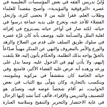
وُليَّ تدريس الفقه في بعض المؤسسات التعليمية في
عصره «البرقوقية والمؤيدية»، وأصبح مقصداً للعلماء
وطلاب العلم، فقرأ عليه من لا يحصى كثرة، وارتحل
الفضلاء للأخذ عنه، وتخرج على يديه جماعة درسوا في
حياته. لكنه صار في أواخر حياته يسـتروح في إقرائه
لغلبة الملل والسـآمة عليه. ووصف بأنه كان غرَّة عصره
في سلوك طريق السلف على قدم من الصلاح والزهد
والورع والأمر بالمعروف والنهي عن المنكر مهيباً صدّاعاً
بالحقّ يواجه بذلك الظلمة، والحكام يأتون إليه، فلا يلتفت
إليهم، ولا يأذن لهم في الدخول عليه. ومما يدل على
ورعه وزهده أنه عرض عليه القضاء الأكبر، فامتنع. وفي
حياته الخاصة كان متقشفاً في مركوبه وملبوسه،
ويتكسب بالتجارة، وكان يتولّى بيع الثياب في بعض
الحوانيت، ثم أقام شخصاً عوضه فيه، وتصدّى هو
للتصنيف والتدريس والإقراء، فألف كتباً تشد إليها الرحال
في غاية الاختصار والتحرير والتنقيح وسلاسة العبارة