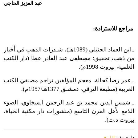
عبد العزيز الحاجي
مراجع للاستزادة:
ـ ابن العماد الحنبلي (1089هـ)، شـذرات الذهب في أخبار
من ذهب، تحقيق: مصطفى عبد القادر عطا (دار الكتب
العلمية، بيروت 1998م).
ـ عمر رضا كحالة، معجم المؤلفين تراجم مصنفي الكتب
العربية (مطبعة الترقي، دمشـق 1377هـ/1957م).
ـ شمس الدين محمد بن عبد الرحمن السخاوي، الضوء
اللامع لأَهل القرن التاسع (منشورات دار مكتبة الحياة،
بيروت د.ت).
- التصنيف :
التاريخ