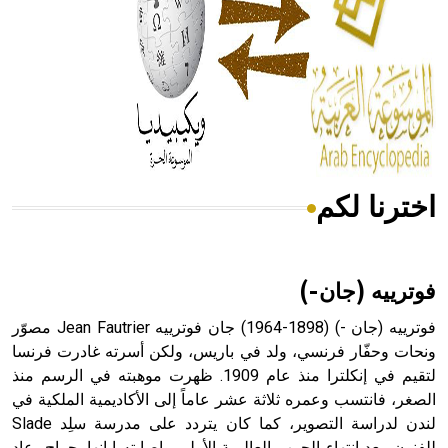
- هل تعلم أن المرجان إفراز حيواني يتكون في البحر ويتركب
من مادة كربونات الكلسيوم، وهو أحمر أو شديد الحمرة وهو
أجود أنواعه، ويمتاز بكبر الحجم ويسمى الش
اخترنا لكم
هل تعلم أن الأبسيد كلمة فرنسية اللفظ تم اعتمادها مصطلحاً
أثرياً يستخدم في العمارة عموماً وفي العمارة الدينية الخاصة
بالكنائس خصوصاً، وفي الإنكليزية أب
فوترييه (جان-)
فوترييه (جان -) (1898-1964) جان فوترييه Jean Fautrier مصوّر
ونحات وحفّار فرنسي، ولد في باريس، ولكن أسرته غادرت فرنسا
لتقيم في إنكلترا منذ عام 1909. ظهرت موهبته في الرسم منذ
- هل تعلم أن أبجر Abgar اسم معروف جيداً يعود إلى عدد من
الملوك الذين حكموا مدينة إديسا (الرها) من أبجر الأول وحتى
الصغر، فانتسب وعمره ثلاثة عشر عاماً إلى الأكاديمية الملكية في
التاسع، وهم ينتسبون إلى أسرة أوسروين
لندن لدراسة التصوير، كما كان يتردد على مدرسة سلِد Slade
للفنون. بعد انتهاء الحرب العالمية الأولى وإصابته إبانها بجراح، عاد