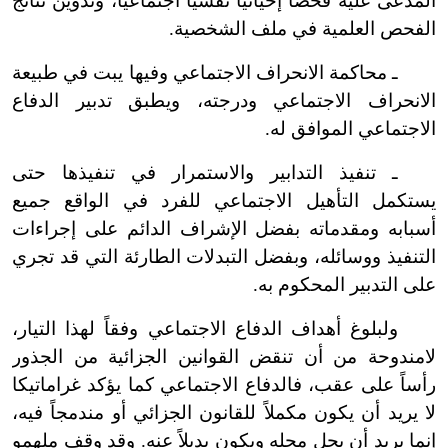
المدعى عليه فحصاً إحيائياً نفسياً اجتماعياً، وتدوين نتائج
الفحص العلمية في ملف الشخصية.
ـ محاكمة الانحراف الاجتماعي وفيها يبت في طبيعة
الانحراف الاجتماعي ودرجته، ويطبق تدبير الدفاع
الاجتماعي الموافق له.
ـ تنفيذ التدابير والاستمرار في تنفيذها حتى
يستكمل التأهيل الاجتماعي للفرد في الواقع جميع
أسبابه ومقدماته بفضل الإشراف الدائم على إجراءات
التنفيذ ووسائله، وبفضل التبدلات الطارئة التي قد تجري
على التدبير المحكوم به.
ولبلوغ أهداف الدفاع الاجتماعي وفقاً لهذا التيار،
لا
مندوحة من أن تنقض القوانين الجزائية من الجذور
رأساً على عقب، فالدفاع الاجتماعي كما يؤكد غراماتيكا
لا يريد أن يكون مكملاً للقانون الجزائي أو مندمجاً فيه،
إنما يريد أن يحل محله ويكون بديلاً عنه. وقد وقف ملهمو