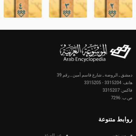
دمشق ـ الروضة ـ شارع قاسم أمين ـ رقم 39
هاتف: 3315204 - 3315205
فاكس: 3315207
ص.ب: 7296
روابط متنوعة
من نحن
عن الهيئة