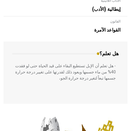
الآداب اللاتينية
إيطالية (الأدب)
القانون
- هل تعلم أن الأبلق نوع من الفنون الهندسية التي ارتبطت
بالعمارة الإسلامية في بلاد الشام ومصر خاصة، حيث يحرص
القواعد الآمرة
المعمار على بناء مداميكه وخاصة في الواجهات
هل تعلم؟
- هل تعلم أن الإبل تستطيع البقاء على قيد الحياة حتى لو فقدت
40% من ماء جسمها ويعود ذلك لقدرتها على تغيير درجة حرارة
جسمها تبعاً لتغير درجة حرارة الجو،
- هل تعلم أن أبقراط كتب في الطب أربعة مؤلفات هي:
الحكم، الأدلة، تنظيم التغذية، ورسالته في جروح الرأس. ويعود
له الفضل بأنه حرر الطب من الدين والفلسفة.