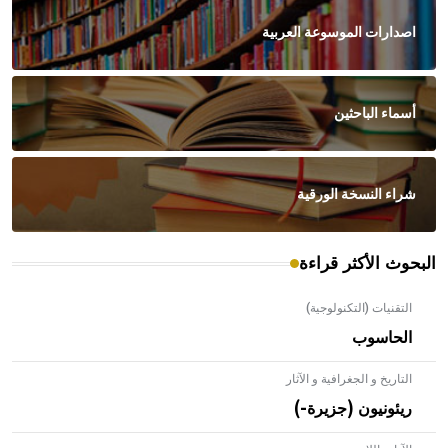
اصدارات الموسوعة العربية
أسماء الباحثين
شراء النسخة الورقية
البحوث الأكثر قراءة
التقنيات (التكنولوجية)
الحاسوب
التاريخ و الجغرافية و الآثار
ريئونيون (جزيرة-)