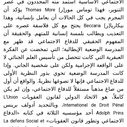
الاجتماعي الأساسية استمد منه المجددون في عصر
التنوير، فهذا توماس مور[ر]
يؤكد أن
Thomas More
المجرم يجب في كل الحالات أن يعامل بإنسانية، وهذا
بيكاريا[ر]
يحتج مع كل فلاسفة عصره على
Beccaria
التعذيب ويطالب بلمسة إنسانية للمتهم. والحقيقة أن
المفهوم الحقيقي للدفاع الاجتماعي قد ظهر مع
المدرسة الوضعية الإيطالية؛ التي تمخضت عن الفكرة
العبقرية التي كانت تتحصل من تأسيس العلم الجنائي لا
على الواقعة الإجرامية ولكن على شخصية الجاني. وإذا
كانت المدرسة الوضعية تحوي بذور النظرية الأولى
للدفاع الاجتماعي فإنها لا تصوغها نظريةً. والواقع أن أول
من صاغ مذهباً مستقلاً للدفاع الاجتماعي، وإن لم يكن
كاملاً، هو الاتحاد الدولي لقانون العقوبات
L’Union
، وبالتحديد أدولف برينس
International de Droit Pénal
أحد مؤسسيه الثلاثة في كتابه «الدفاع
Adolph Prins
الاجتماعي وتطور قانون العقوبات»
La defens Social et