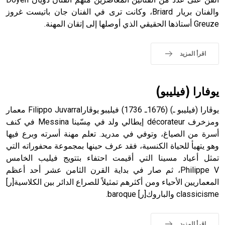
والفنان بريار Briard، وكانت ترى في الفنان جان باتيست غروز
Greuze أستاذها الحقيقي الذي أوصلها إلى إتقان المهنة.
- هل تعلم أن الأبجدية الكنعانية تتألف من /22/ علامة كتابية
sign تكتب منفصلة غير متصلة، وتعتمد المبدأ الأكوروفوني،
اقرأ المزيد
حيث تقتصر القيمة الصوتية للعلامة الك
يوفارا (فيليبو)
يوڤارا (فيليبو ـ) (1676ـ 1736) فيليبو يوڤاراFilippo Juvarra معمار
ومزخرف décorateur إيطالي ولد في مِسّينا Messina في كنف
أسرة من الصياغ، وتوفي في مدريد. تعلم مهنة أسرته وبرع فيها
وهو يتهيأ للحياة الكنسية، فقد عرف حينها بمجموعة محفوراته التي
تمثل أعياد مسينا التي أقيمت احتفاء بتتويج فيليب الخامس
Philippe V، ثم صار في بداية القرن الثامن عشر أحد أعظم
المعماريين الأحياء ومن أكثرهم تمثيلاً للصراع الدائر بين الكلاسية[ر]
classicisme والباروك[ر] baroque.
اقرأ المزيد