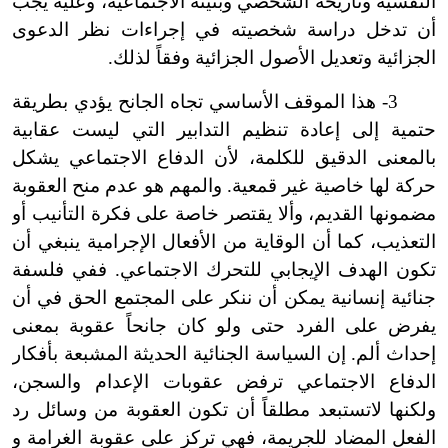
النفسية وتاريخه الشخصي وبنيته الاجتماعية، وعليه يجب
أن تدخل دراسة شخصيته في إجراءات نظر الدعوى
الجزائية وتعديل الأصول الجزائية وفقاً لذلك.
3
-
هذا الموقف الأساسي تجاه الجانح يؤدي بطريقة
حتمية إلى إعادة تنظيم التدابير التي ليست عقابية
بالمعنى الدقيق للكلمة، لأن الدفاع الاجتماعي يشكل
حركة لها خاصية غير قمعية. والمهم هو عدم منح العقوبة
مضمونها القديم، وألا يقتصر خاصة على فكرة التأنيب أو
التعذيب، كما أن الوقاية من الأفعال الإجرامية ينبغي أن
تكون الهدف الإيجابي للتحرك الاجتماعي. ففي فلسفة
جنائية إنسانية يمكن أن ننكر على المجتمع الحق في أن
يفرض على الفرد حتى ولو كان جانحاً عقوبة بمعنى
إحداث ألم. إن السياسة الجنائية الحديثة المشبعة بأفكار
الدفاع الاجتماعي ترفض عقوبات الإعدام والسجن،
ولكنها لا
تستبعد مطلقاً أن تكون العقوبة من وسائل رد
الفعل المضاد للجريمة، فهي تركز على عقوبة الغرامة و