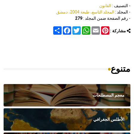
- التصنيف :
القانون
- المجلد :
المجلد التاسع، طبعة 2004، دمشق
- رقم الصفحة ضمن المجلد :
279
Share
Facebook
Twitter
WhatsApp
Email
Pinterest
مشاركة :
متنوع
معجم المصطلحات
الأطلس الجغرافي