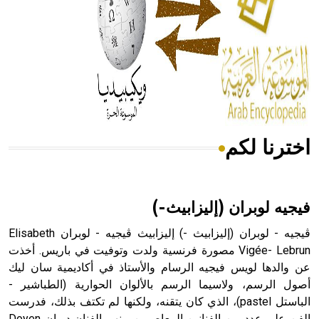
- هل تعلم أن المرجان إفراز حيواني يتكون في البحر ويتركب
من مادة كربونات الكلسيوم، وهو أحمر أو شديد الحمرة وهو
أجود أنواعه، ويمتاز بكبر الحجم ويسمى الش
اخترنا لكم
هل تعلم أن الأبسيد كلمة فرنسية اللفظ تم اعتمادها مصطلحاً
أثرياً يستخدم في العمارة عموماً وفي العمارة الدينية الخاصة
بالكنائس خصوصاً، وفي الإنكليزية أب
فيجيه لوبران (إليزابيث-)
ڤيجيه - لوبران (إليزابيث -) إليزابيث ڤيجيه - لوبران Elisabeth
Vigée- Lebrun مصورة فرنسية ولدت وتوفيت في باريس. أخذت
عن والدها لويس فيجيه الرسام والأستاذ في أكاديمية سان ليك
- هل تعلم أن أبجر Abgar اسم معروف جيداً يعود إلى عدد من
الملوك الذين حكموا مدينة إديسا (الرها) من أبجر الأول وحتى
أصول الرسم، ولاسيما الرسم بالألوان الحوارية (الطباشير -
التاسع، وهم ينتسبون إلى أسرة أوسروين
الباستل pastel)، الذي كان يتقنه، ولكنها لم تكتف بذلك، فدرست
الفن على عدد من الفنانين المعاصرين منهم الفنان دويان Doyen