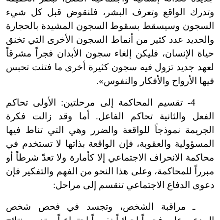
وتدرك الواقع وتعرف البشر، فلنقوض قبل كل شيء
السجون وسيسقط بسقوط السجون المشيدة بالحجارة
والحديد عدد كثير من أنماط السجون الأخرى التي تخنق
حياة الإنسان، فليكن إلغاء سجون الأبدان فجراً مشرقاً
لعهد جديد تزول فيه سجون كثيرة أخرى ما فتئت تحبس
فيها الأرواح والأفكار والنفوس».
4
-
تقسيم المحاكمة إلى مرحلتين: الأولى تحاكم
الفعل والثانية تحاكم الفاعل. أما وقد زالت فكرة
الجريمة نموذجاً للواقعة والضرر وهي التي تناط فيها
المسؤولية والعقوبة، فإن الواقعة بذاتها لا تستخدم في
محاكمة الانحراف الاجتماعي إلا كأمارة ولا تعدّ شرطاً أو
مبرراً للمحاكمة، وعلى هذا النحو من الفهم والتفكير فإن
دعوى الدفاع الاجتماعي تنقسم إلى مراحل:
ـ مراقبة الشخص، وتجسد في فحص شخص