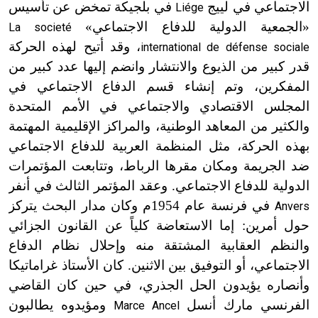
الاجتماعي في لييج
في بلجيكة تمخض عن تأسيس
Liége
«الجمعية الدولية للدفاع الاجتماعي»
La societé
، وقد أتيح لهذه الحركة
international de défense sociale
قدر كبير من الذيوع والانتشار وانضم إليها عدد كبير من
المفكرين، وتم إنشاء قسم الدفاع الاجتماعي في
المجلس الاقتصادي والاجتماعي في الأمم المتحدة
والكثير من المعاهد الوطنية، والمراكز الإقليمية المهتمة
بهذه الحركة، مثل المنظمة العربية للدفاع الاجتماعي
ضد الجريمة ومكان مقرها الرباط، وتتابعت المؤتمرات
الدولية للدفاع الاجتماعي. وعقد المؤتمر الثالث في أنفر
في فرنسة عام
1954م
وكان مدار البحث يتركز
Anvers
حول أمرين: إما الاستعاضة كلياً عن القانون الجزائي
والنظم العقابية المشتقة منه وإحلال نظام الدفاع
الاجتماعي، أو التوفيق بين الاثنين. كان الأستاذ غراماتيكا
وأنصاره يؤيدون الحل الجذري، في حين كان القاضي
الفرنسي مارك أنسل
ومؤيدوه يطالبون
Marce Ancel