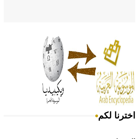
- هل تعلم أن أبقراط كتب في الطب أربعة مؤلفات هي:
الحكم، الأدلة، تنظيم التغذية، ورسالته في جروح الرأس. ويعود
له الفضل بأنه حرر الطب من الدين والفلسفة.
- هل تعلم أن المرجان إفراز حيواني يتكون في البحر ويتركب
من مادة كربونات الكلسيوم، وهو أحمر أو شديد الحمرة وهو
أجود أنواعه، ويمتاز بكبر الحجم ويسمى الش
اخترنا لكم
هل تعلم أن الأبسيد كلمة فرنسية اللفظ تم اعتمادها مصطلحاً
أثرياً يستخدم في العمارة عموماً وفي العمارة الدينية الخاصة
بالكنائس خصوصاً، وفي الإنكليزية أب