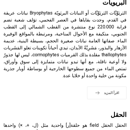
البريويات
البَريَوِّيَّات البَريَوِّيَّات أو النباتات البريَويّة Bryophytas نباتات عريقة
في القدم، وجدت بقاياها في العصر الفحمي، تؤلف شعبة تضم
قرابة 220.000 نوع منتشرة من القطب الشمالي إلى القطب
- هل تعلم أن أبجر Abgar اسم معروف جيداً يعود إلى عدد من
الملوك الذين حكموا مدينة إديسا (الرها) من أبجر الأول وحتى
الجنوبي، متكيفة مع الأحوال المناخية، ومرتبطة بالمواقع الوفيرة
التاسع، وهم ينتسبون إلى أسرة أوسروين
الماء. صفاتها العامة نباتات صغيرة الحجم، بسيطة البنية، عديمة
الأزهار والبذور، مَشَرِيَّةُ الأبدان، تبدي أحياناً تكوينات تعلو المَشَريات
thallophytes مقلدة بذلك القرميات cormophytes، ليس لها جذورٌ
ولا أوعية ناقلة، مع أنها تبدو نباتات متمايزة إلى سوق وأوراق،
تمتص الماء من جميع سطوحها الخارجية أو بوساطة أوبار جذرية
- هل تعلم أن الأبجدية الكنعانية تتألف من /22/ علامة كتابية
مكونة من خلية واحدة أو خلايا عدة.
sign تكتب منفصلة غير متصلة، وتعتمد المبدأ الأكوروفوني،
حيث تقتصر القيمة الصوتية للعلامة الك
اقرأ المزيد
الحقل
الحقل الحقل field هو حلقة[ر] واحدية مثل (ل، +، ×) واحدها