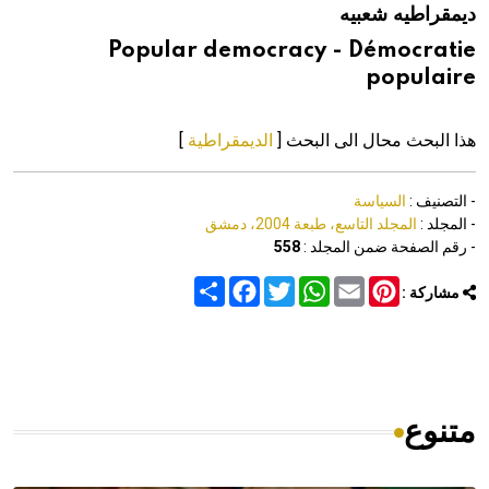
ديمقراطيه شعبيه
هيئة الموسوعة العربية تطلق موسوعات جديدة في عام 2026
Popular democracy - Démocratie
populaire
هذا البحث محال الى البحث [
الديمقراطية
]
- التصنيف :
السياسة
- المجلد :
المجلد التاسع، طبعة 2004، دمشق
- رقم الصفحة ضمن المجلد :
558
Share
Facebook
Twitter
WhatsApp
Email
Pinterest
مشاركة :
متنوع