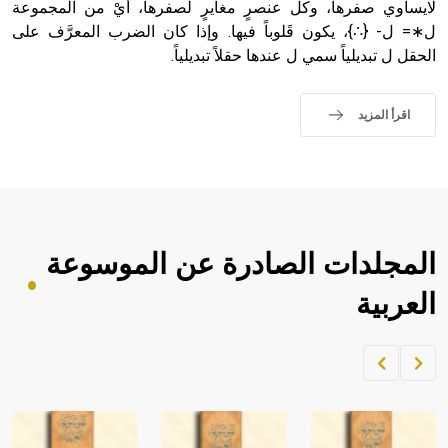
لايساوي صفرها، وكل عنصرٍ مغايرٍ لصفرها، أيْ من المجموعة
ل∗= ل- {∴}، يكون قَلوباً فيها. وإذا كان الضرب المعرَّف على
الحقل ل تبديلياً سمي ل عندها حقلاً تبديلياً.
اقرأ المزيد
المجلدات الصادرة عن الموسوعة
العربية