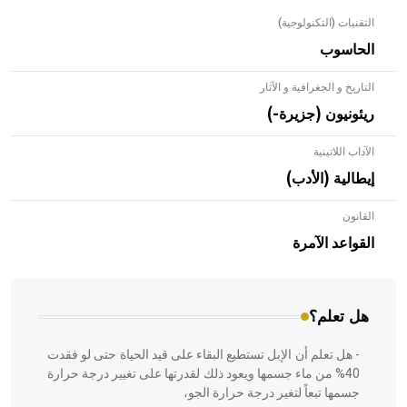
التقنيات (التكنولوجية)
الحاسوب
التاريخ و الجغرافية و الآثار
ريئونيون (جزيرة-)
الآداب اللاتينية
إيطالية (الأدب)
القانون
- هل تعلم أن الأبلق نوع من الفنون الهندسية التي ارتبطت
بالعمارة الإسلامية في بلاد الشام ومصر خاصة، حيث يحرص
القواعد الآمرة
المعمار على بناء مداميكه وخاصة في الواجهات
هل تعلم؟
- هل تعلم أن الإبل تستطيع البقاء على قيد الحياة حتى لو فقدت
40% من ماء جسمها ويعود ذلك لقدرتها على تغيير درجة حرارة
جسمها تبعاً لتغير درجة حرارة الجو،