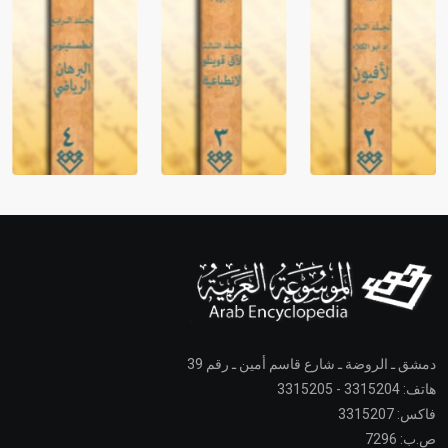
دمشق ـ الروضة ـ شارع قاسم أمين ـ رقم 39
هاتف: 3315204 - 3315205
فاكس: 3315207
ص.ب: 7296